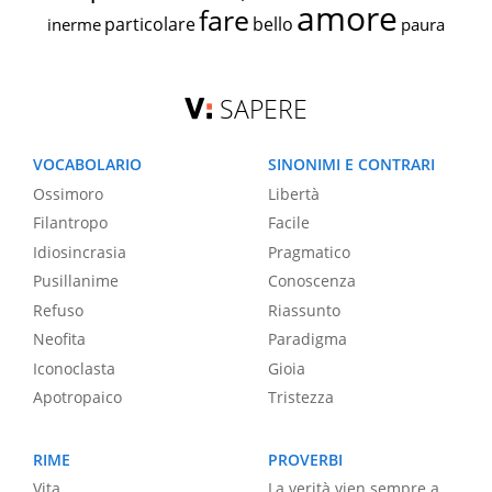
amore
fare
particolare
bello
inerme
paura
SAPERE
VOCABOLARIO
SINONIMI E CONTRARI
Ossimoro
Libertà
Filantropo
Facile
Idiosincrasia
Pragmatico
Pusillanime
Conoscenza
Refuso
Riassunto
Neofita
Paradigma
Iconoclasta
Gioia
Apotropaico
Tristezza
RIME
PROVERBI
Vita
La verità vien sempre a