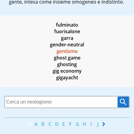
gente, intesa come insieme omogeneo e indistinto.
fulminato
fuorisalone
garra
gender-neutral
gentismo
ghost game
ghosting
gig economy
gigayacht
A
B
C
D
E
F
G
H
I
J
K
L
M
N