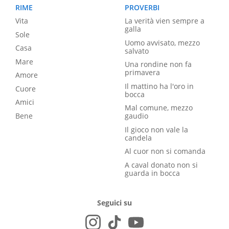
RIME
PROVERBI
Vita
La verità vien sempre a
galla
Sole
Uomo avvisato, mezzo
Casa
salvato
Mare
Una rondine non fa
primavera
Amore
Il mattino ha l'oro in
Cuore
bocca
Amici
Mal comune, mezzo
Bene
gaudio
Il gioco non vale la
candela
Al cuor non si comanda
A caval donato non si
guarda in bocca
Seguici su