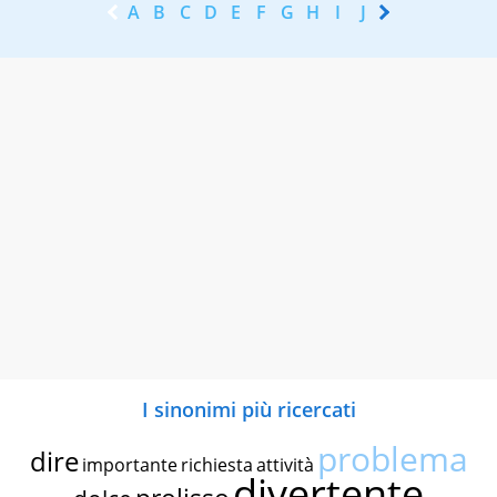
A
B
C
D
E
F
G
H
I
J
K
L
M
N
I sinonimi più ricercati
problema
dire
importante
richiesta
attività
divertente