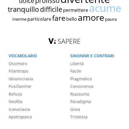
prolisso
dolce
acume
tranquillo
difficile
permettere
amore
fare
particolare
bello
inerme
paura
SAPERE
VOCABOLARIO
SINONIMI E CONTRARI
Ossimoro
Libertà
Filantropo
Facile
Idiosincrasia
Pragmatico
Pusillanime
Conoscenza
Refuso
Riassunto
Neofita
Paradigma
Iconoclasta
Gioia
Apotropaico
Tristezza