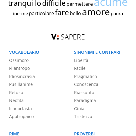
acume
tranquillo
difficile
permettere
amore
fare
particolare
bello
inerme
paura
SAPERE
VOCABOLARIO
SINONIMI E CONTRARI
Ossimoro
Libertà
Filantropo
Facile
Idiosincrasia
Pragmatico
Pusillanime
Conoscenza
Refuso
Riassunto
Neofita
Paradigma
Iconoclasta
Gioia
Apotropaico
Tristezza
RIME
PROVERBI