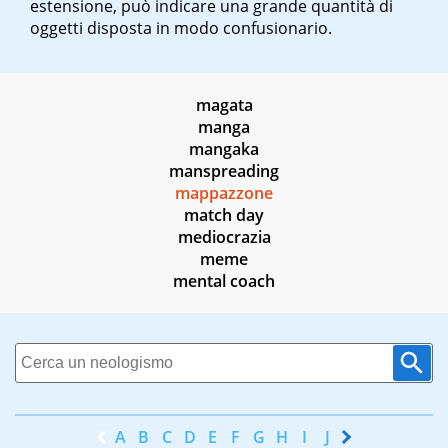
estensione, può indicare una grande quantità di
oggetti disposta in modo confusionario.
magata
manga
mangaka
manspreading
mappazzone
match day
mediocrazia
meme
mental coach
A
B
C
D
E
F
G
H
I
J
K
L
M
N