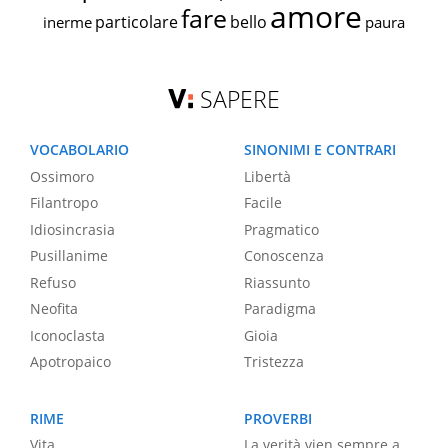
amore
fare
particolare
bello
inerme
paura
SAPERE
VOCABOLARIO
SINONIMI E CONTRARI
Ossimoro
Libertà
Filantropo
Facile
Idiosincrasia
Pragmatico
Pusillanime
Conoscenza
Refuso
Riassunto
Neofita
Paradigma
Iconoclasta
Gioia
Apotropaico
Tristezza
RIME
PROVERBI
Vita
La verità vien sempre a