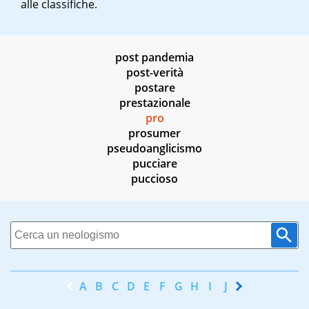
alle classifiche.
post pandemia
post-verità
postare
prestazionale
pro
prosumer
pseudoanglicismo
pucciare
puccioso
A
B
C
D
E
F
G
H
I
J
K
L
M
N