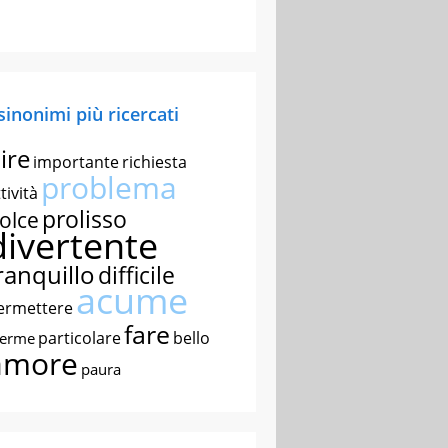
 sinonimi più ricercati
ire
importante
richiesta
problema
tività
prolisso
olce
divertente
ranquillo
difficile
acume
ermettere
fare
particolare
bello
nerme
amore
paura