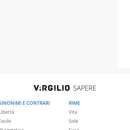
SAPERE
SINONIMI E CONTRARI
RIME
Libertà
Vita
Facile
Sole