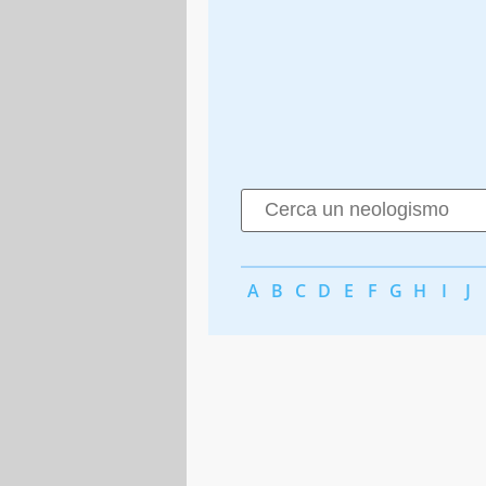
A
B
C
D
E
F
G
H
I
J