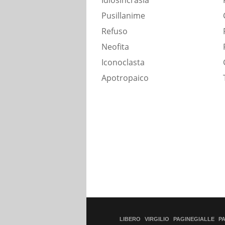
Idiosincrasia
Pusillanime
Refuso
Neofita
Iconoclasta
Apotropaico
LIBERO
VIRGILIO
PAGINEGIALLE
P