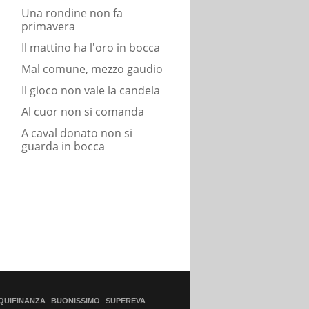
Una rondine non fa
primavera
Il mattino ha l'oro in bocca
Mal comune, mezzo gaudio
Il gioco non vale la candela
Al cuor non si comanda
A caval donato non si
guarda in bocca
QUIFINANZA
BUONISSIMO
SUPEREVA