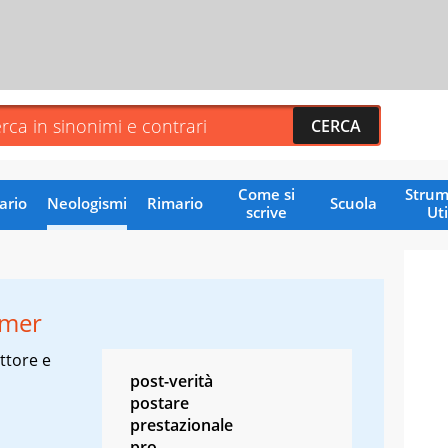
Come si
Strum
ario
Neologismi
Rimario
Scuola
scrive
Uti
umer
ttore e
post-verità
postare
prestazionale
pro