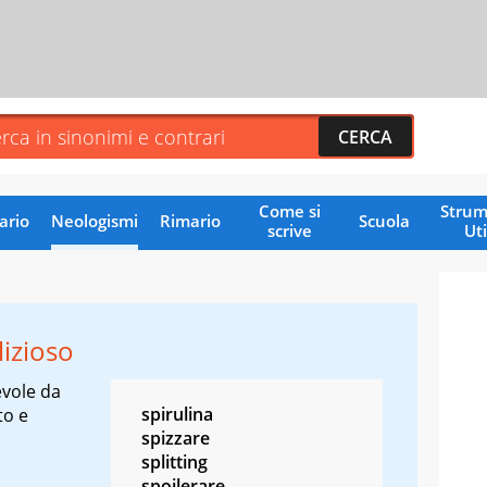
Come si
Strum
ario
Neologismi
Rimario
Scuola
scrive
Uti
lizioso
vole da
spirulina
to e
spizzare
splitting
spoilerare