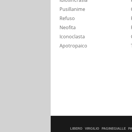
Idiosincrasia
Pusillanime
Refuso
Neofita
Iconoclasta
Apotropaico
LIBERO
VIRGILIO
PAGINEGIALLE
P