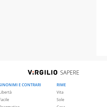
SAPERE
SINONIMI E CONTRARI
RIME
Libertà
Vita
Facile
Sole