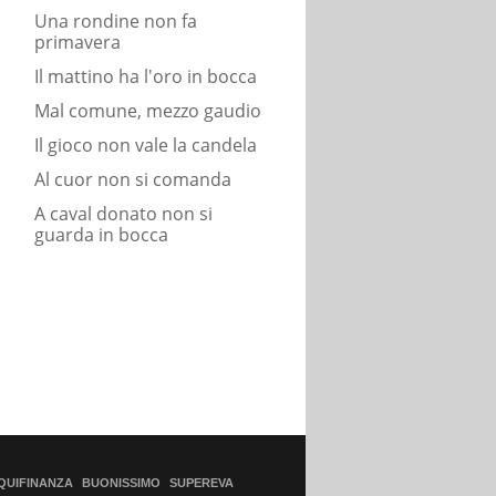
Una rondine non fa
primavera
Il mattino ha l'oro in bocca
Mal comune, mezzo gaudio
Il gioco non vale la candela
Al cuor non si comanda
A caval donato non si
guarda in bocca
QUIFINANZA
BUONISSIMO
SUPEREVA