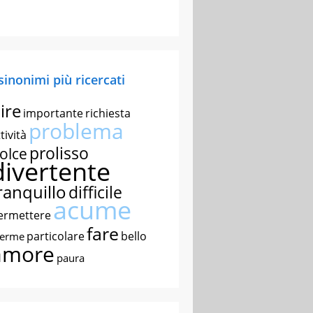
 sinonimi più ricercati
ire
importante
richiesta
problema
tività
prolisso
olce
divertente
ranquillo
difficile
acume
ermettere
fare
particolare
bello
nerme
amore
paura