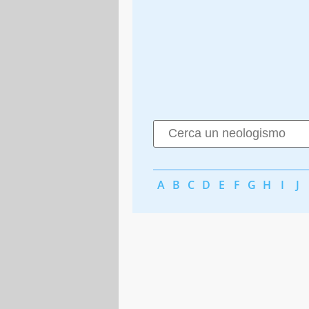
A
B
C
D
E
F
G
H
I
J