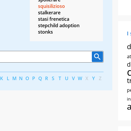
squisilizioso
stalkerare
stasi frenetica
stepchild adoption
stonks
I
d
at
d
K
L
M
N
O
P
Q
R
S
T
U
V
W
X
Y
Z
t
p
i