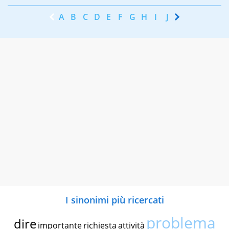
A
B
C
D
E
F
G
H
I
J
K
L
M
N
I sinonimi più ricercati
problema
dire
importante
richiesta
attività