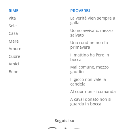
RIME
PROVERBI
Vita
La verità vien sempre a
galla
Sole
Uomo avvisato, mezzo
Casa
salvato
Mare
Una rondine non fa
primavera
Amore
Il mattino ha l'oro in
Cuore
bocca
Amici
Mal comune, mezzo
Bene
gaudio
Il gioco non vale la
candela
Al cuor non si comanda
A caval donato non si
guarda in bocca
Seguici su