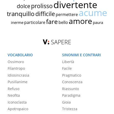
divertente
prolisso
dolce
acume
tranquillo
difficile
permettere
amore
fare
particolare
bello
inerme
paura
SAPERE
VOCABOLARIO
SINONIMI E CONTRARI
Ossimoro
Libertà
Filantropo
Facile
Idiosincrasia
Pragmatico
Pusillanime
Conoscenza
Refuso
Riassunto
Neofita
Paradigma
Iconoclasta
Gioia
Apotropaico
Tristezza