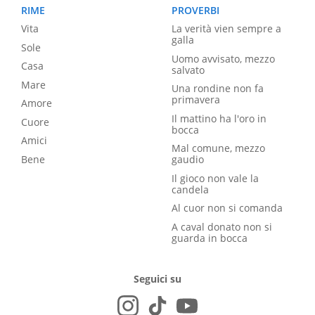
RIME
PROVERBI
Vita
La verità vien sempre a
galla
Sole
Uomo avvisato, mezzo
Casa
salvato
Mare
Una rondine non fa
primavera
Amore
Il mattino ha l'oro in
Cuore
bocca
Amici
Mal comune, mezzo
Bene
gaudio
Il gioco non vale la
candela
Al cuor non si comanda
A caval donato non si
guarda in bocca
Seguici su