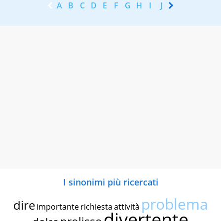
A
B
C
D
E
F
G
H
I
J
K
L
M
N
I sinonimi più ricercati
problema
dire
importante
richiesta
attività
divertente