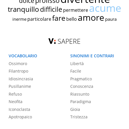
prolisso
dolce
acume
tranquillo
difficile
permettere
amore
fare
particolare
bello
inerme
paura
SAPERE
VOCABOLARIO
SINONIMI E CONTRARI
Ossimoro
Libertà
Filantropo
Facile
Idiosincrasia
Pragmatico
Pusillanime
Conoscenza
Refuso
Riassunto
Neofita
Paradigma
Iconoclasta
Gioia
Apotropaico
Tristezza