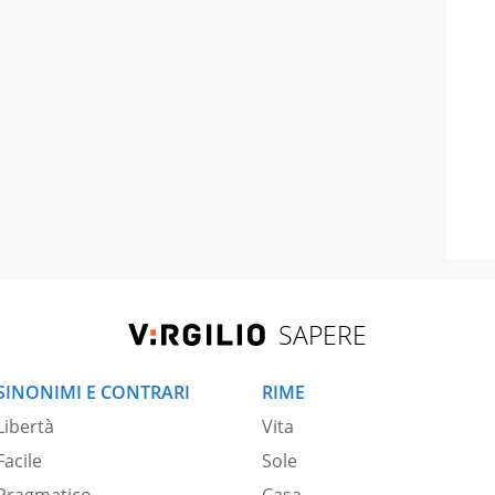
SAPERE
SINONIMI E CONTRARI
RIME
Libertà
Vita
Facile
Sole