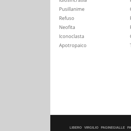
Idiosincrasia
Pusillanime
Refuso
Neofita
Iconoclasta
Apotropaico
LIBERO
VIRGILIO
PAGINEGIALLE
P