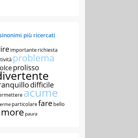
 sinonimi più ricercati
ire
importante
richiesta
problema
tività
prolisso
olce
divertente
ranquillo
difficile
acume
ermettere
fare
particolare
bello
nerme
amore
paura