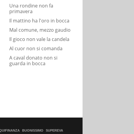
Una rondine non fa
primavera
Il mattino ha l'oro in bocca
Mal comune, mezzo gaudio
Il gioco non vale la candela
Al cuor non si comanda
A caval donato non si
guarda in bocca
QUIFINANZA
BUONISSIMO
SUPEREVA