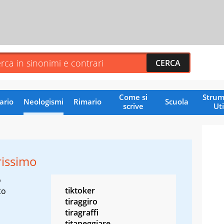
Come si
Strum
ario
Neologismi
Rimario
Scuola
scrive
Uti
rissimo
o
tiktoker
to
tiraggiro
tiragraffi
titaneggiare