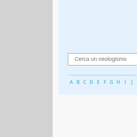
A
B
C
D
E
F
G
H
I
J