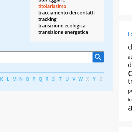
titolarissimo
tracciamento dei contatti
tracking
transizione ecologica
transizione energetica
I
d
at
d
K
L
M
N
O
P
Q
R
S
T
U
V
W
X
Y
Z
t
p
i