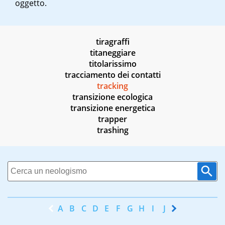
oggetto.
tiragraffi
titaneggiare
titolarissimo
tracciamento dei contatti
tracking
transizione ecologica
transizione energetica
trapper
trashing
A
B
C
D
E
F
G
H
I
J
K
L
M
N