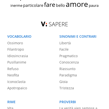
amore
fare
particolare
bello
inerme
paura
SAPERE
VOCABOLARIO
SINONIMI E CONTRARI
Ossimoro
Libertà
Filantropo
Facile
Idiosincrasia
Pragmatico
Pusillanime
Conoscenza
Refuso
Riassunto
Neofita
Paradigma
Iconoclasta
Gioia
Apotropaico
Tristezza
RIME
PROVERBI
Vita
La verità vien sempre a