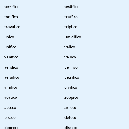
terrifico
testifico
tonifico
traffico
travalico
triplico
ubico
umidifico
unifico
valico
vanifico
vellico
vendico
verifico
versifico
vetrifico
vinifico
vivifico
vortico
zoppico
acceco
arreco
biseco
defeco
depreco
disseco