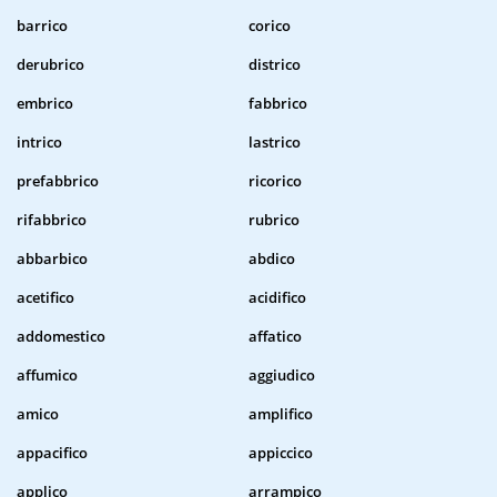
barrico
corico
derubrico
districo
embrico
fabbrico
intrico
lastrico
prefabbrico
ricorico
rifabbrico
rubrico
abbarbico
abdico
acetifico
acidifico
addomestico
affatico
affumico
aggiudico
amico
amplifico
appacifico
appiccico
applico
arrampico