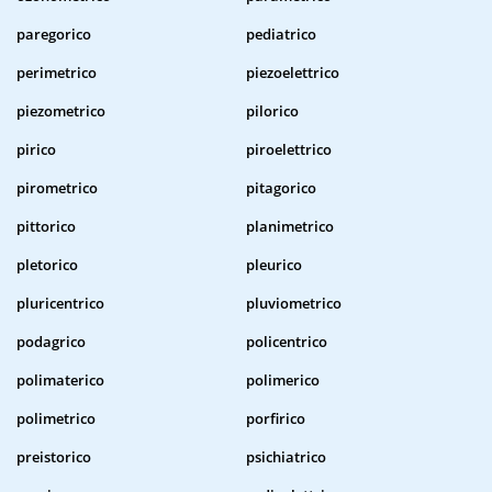
paregorico
pediatrico
perimetrico
piezoelettrico
piezometrico
pilorico
pirico
piroelettrico
pirometrico
pitagorico
pittorico
planimetrico
pletorico
pleurico
pluricentrico
pluviometrico
podagrico
policentrico
polimaterico
polimerico
polimetrico
porfirico
preistorico
psichiatrico