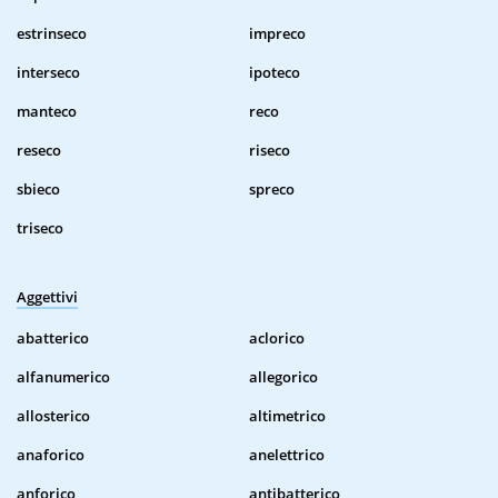
estrinseco
impreco
interseco
ipoteco
manteco
reco
reseco
riseco
sbieco
spreco
triseco
Aggettivi
abatterico
aclorico
alfanumerico
allegorico
allosterico
altimetrico
anaforico
anelettrico
anforico
antibatterico