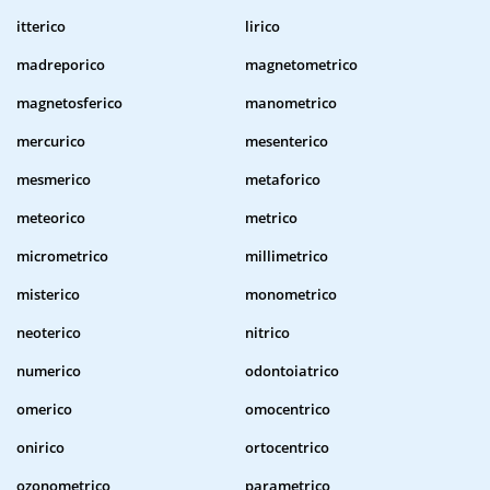
itterico
lirico
madreporico
magnetometrico
magnetosferico
manometrico
mercurico
mesenterico
mesmerico
metaforico
meteorico
metrico
micrometrico
millimetrico
misterico
monometrico
neoterico
nitrico
numerico
odontoiatrico
omerico
omocentrico
onirico
ortocentrico
ozonometrico
parametrico