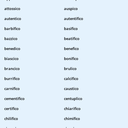
attossico
auspico
autentico
autentifico
barbifico
basifico
bazzico
beatifico
benedico
benefico
biascico
bonifico
brancico
brulico
burrifico
calcifico
carnifico
caustico
cementifico
centuplico
certifico
chiarifico
chilifico
chimifico