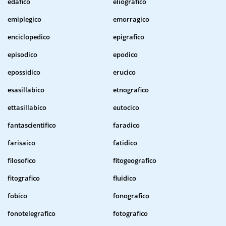
edafico
eliografico
emiplegico
emorragico
enciclopedico
epigrafico
episodico
epodico
epossidico
erucico
esasillabico
etnografico
ettasillabico
eutocico
fantascientifico
faradico
farisaico
fatidico
filosofico
fitogeografico
fitografico
fluidico
fobico
fonografico
fonotelegrafico
fotografico