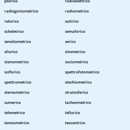
psorico
radioelettrico
radiogoniometrico
radiometrico
retorico
satirico
scheletrico
semaforico
sensitometrico
serico
silurico
simmetrico
sismometrico
sociometrico
solforico
spettrofotometrico
spettrometrico
stechiometrico
stereometrico
stratosferico
sumerico
tacheometrico
telemetrico
tellurico
tensiometrico
teocentrico