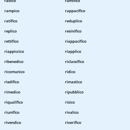
radico
ramifico
rampico
rappacifico
ratifico
reduplico
replico
resinifico
rettifico
riappacifico
riappiccico
riapplico
ribenedico
riclassifico
ricomunico
ridico
riedifico
rimastico
rimedico
ripubblico
riqualifico
risico
riunifico
rivalico
rivendico
riverifico