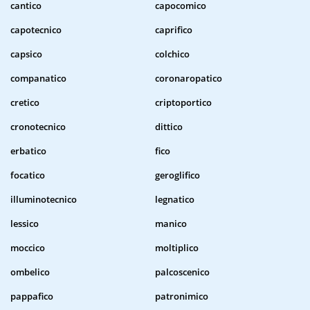
cantico
capocomico
capotecnico
caprifico
capsico
colchico
companatico
coronaropatico
cretico
criptoportico
cronotecnico
dittico
erbatico
fico
focatico
geroglifico
illuminotecnico
legnatico
lessico
manico
moccico
moltiplico
ombelico
palcoscenico
pappafico
patronimico