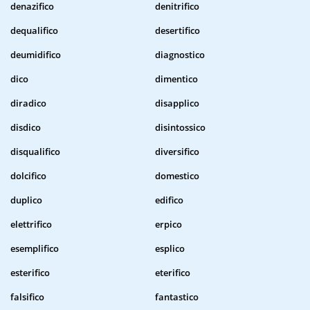
denazifico
denitrifico
dequalifico
desertifico
deumidifico
diagnostico
dico
dimentico
diradico
disapplico
disdico
disintossico
disqualifico
diversifico
dolcifico
domestico
duplico
edifico
elettrifico
erpico
esemplifico
esplico
esterifico
eterifico
falsifico
fantastico