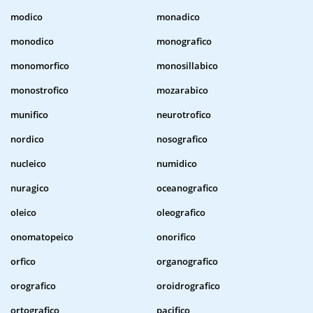
modico
monadico
monodico
monografico
monomorfico
monosillabico
monostrofico
mozarabico
munifico
neurotrofico
nordico
nosografico
nucleico
numidico
nuragico
oceanografico
oleico
oleografico
onomatopeico
onorifico
orfico
organografico
orografico
oroidrografico
ortografico
pacifico