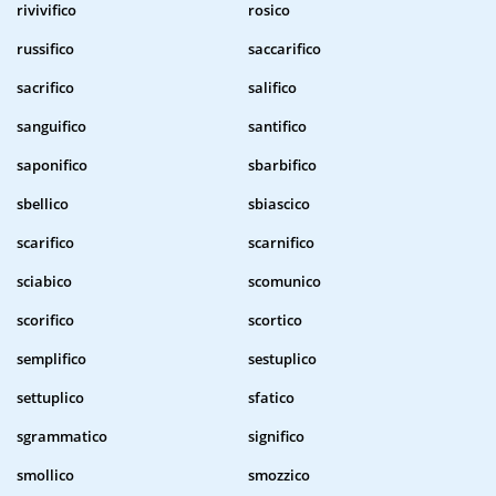
rivivifico
rosico
russifico
saccarifico
sacrifico
salifico
sanguifico
santifico
saponifico
sbarbifico
sbellico
sbiascico
scarifico
scarnifico
sciabico
scomunico
scorifico
scortico
semplifico
sestuplico
settuplico
sfatico
sgrammatico
significo
smollico
smozzico