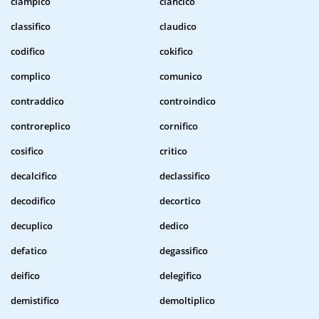
ciampico
ciancico
classifico
claudico
codifico
cokifico
complico
comunico
contraddico
controindico
controreplico
cornifico
cosifico
critico
decalcifico
declassifico
decodifico
decortico
decuplico
dedico
defatico
degassifico
deifico
delegifico
demistifico
demoltiplico