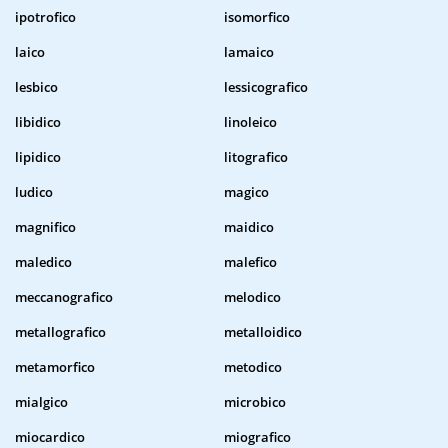
ipotrofico
isomorfico
laico
lamaico
lesbico
lessicografico
libidico
linoleico
lipidico
litografico
ludico
magico
magnifico
maidico
maledico
malefico
meccanografico
melodico
metallografico
metalloidico
metamorfico
metodico
mialgico
microbico
miocardico
miografico