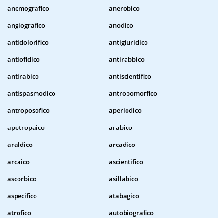
anemografico
anerobico
angiografico
anodico
antidolorifico
antigiuridico
antiofidico
antirabbico
antirabico
antiscientifico
antispasmodico
antropomorfico
antroposofico
aperiodico
apotropaico
arabico
araldico
arcadico
arcaico
ascientifico
ascorbico
asillabico
aspecifico
atabagico
atrofico
autobiografico