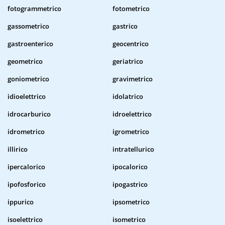
fotogrammetrico
fotometrico
gassometrico
gastrico
gastroenterico
geocentrico
geometrico
geriatrico
goniometrico
gravimetrico
idioelettrico
idolatrico
idrocarburico
idroelettrico
idrometrico
igrometrico
illirico
intratellurico
ipercalorico
ipocalorico
ipofosforico
ipogastrico
ippurico
ipsometrico
isoelettrico
isometrico