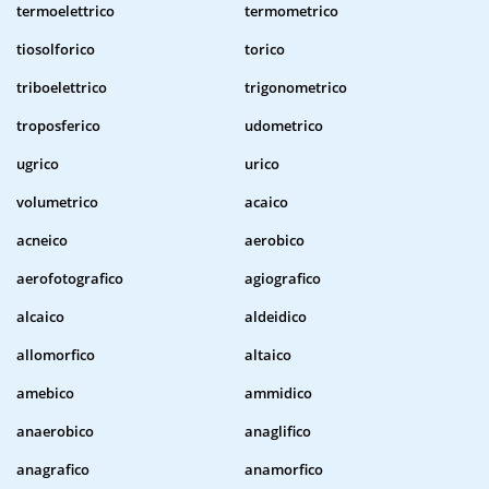
termoelettrico
termometrico
tiosolforico
torico
triboelettrico
trigonometrico
troposferico
udometrico
ugrico
urico
volumetrico
acaico
acneico
aerobico
aerofotografico
agiografico
alcaico
aldeidico
allomorfico
altaico
amebico
ammidico
anaerobico
anaglifico
anagrafico
anamorfico