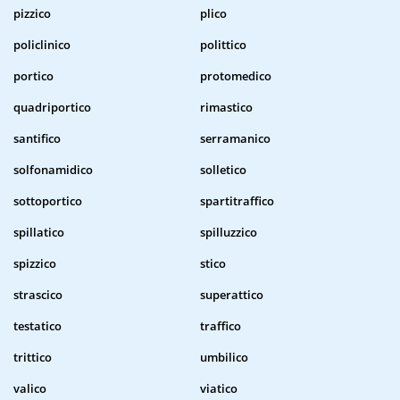
pizzico
plico
policlinico
polittico
portico
protomedico
quadriportico
rimastico
santifico
serramanico
solfonamidico
solletico
sottoportico
spartitraffico
spillatico
spilluzzico
spizzico
stico
strascico
superattico
testatico
traffico
trittico
umbilico
valico
viatico