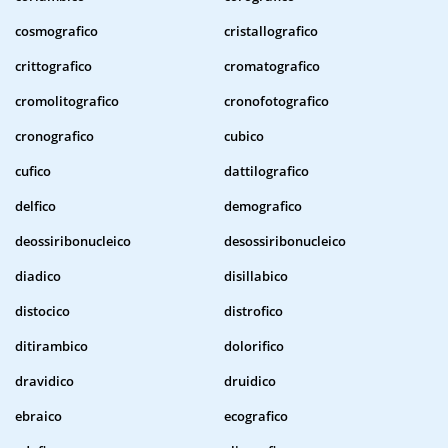
cosmografico
cristallografico
crittografico
cromatografico
cromolitografico
cronofotografico
cronografico
cubico
cufico
dattilografico
delfico
demografico
deossiribonucleico
desossiribonucleico
diadico
disillabico
distocico
distrofico
ditirambico
dolorifico
dravidico
druidico
ebraico
ecografico