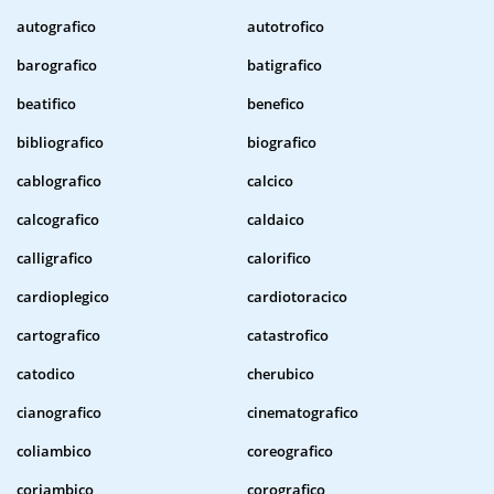
autografico
autotrofico
barografico
batigrafico
beatifico
benefico
bibliografico
biografico
cablografico
calcico
calcografico
caldaico
calligrafico
calorifico
cardioplegico
cardiotoracico
cartografico
catastrofico
catodico
cherubico
cianografico
cinematografico
coliambico
coreografico
coriambico
corografico