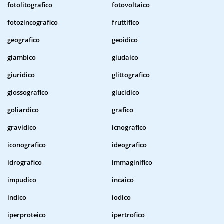
fotolitografico
fotovoltaico
fotozincografico
fruttifico
geografico
geoidico
giambico
giudaico
giuridico
glittografico
glossografico
glucidico
goliardico
grafico
gravidico
icnografico
iconografico
ideografico
idrografico
immaginifico
impudico
incaico
indico
iodico
iperproteico
ipertrofico