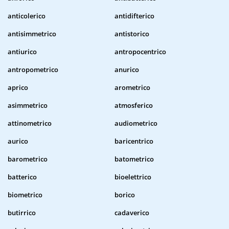
anticolerico
antidifterico
antisimmetrico
antistorico
antiurico
antropocentrico
antropometrico
anurico
aprico
arometrico
asimmetrico
atmosferico
attinometrico
audiometrico
aurico
baricentrico
barometrico
batometrico
batterico
bioelettrico
biometrico
borico
butirrico
cadaverico