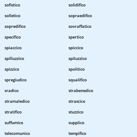
sofistico
solidifico
solletico
sopraedifico
sopredifico
sovraffatico
specifico
spertico
spiaccico
spiccico
spilluzzico
spiluzzico
spizzico
spolitico
spregiudico
squalifico
sradico
strabenedico
stramaledico
strascico
stratifico
stuzzico
suffumico
supplico
telecomunico
tempifico