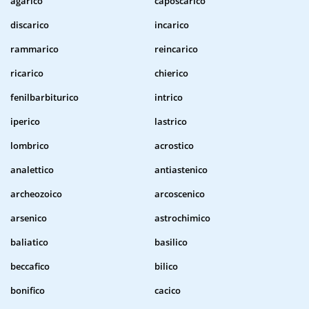
agarico
caposcarico
discarico
incarico
rammarico
reincarico
ricarico
chierico
fenilbarbiturico
intrico
iperico
lastrico
lombrico
acrostico
analettico
antiastenico
archeozoico
arcoscenico
arsenico
astrochimico
baliatico
basilico
beccafico
bilico
bonifico
cacico