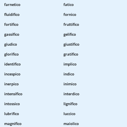
farnetico
fatico
fluidifico
fornico
fortifico
fruttifico
gassifico
gelifico
giudico
giustifico
glorifico
gratifico
identifico
implico
incespico
indico
inerpico
inimico
intensifico
interdico
intossico
lignifico
lubrifico
luccico
magnifico
maiolico