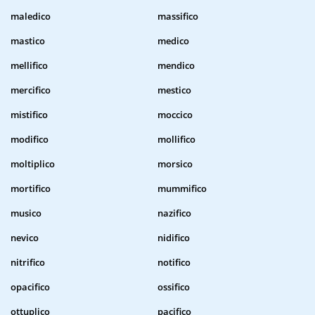
maledico
massifico
mastico
medico
mellifico
mendico
mercifico
mestico
mistifico
moccico
modifico
mollifico
moltiplico
morsico
mortifico
mummifico
musico
nazifico
nevico
nidifico
nitrifico
notifico
opacifico
ossifico
ottuplico
pacifico