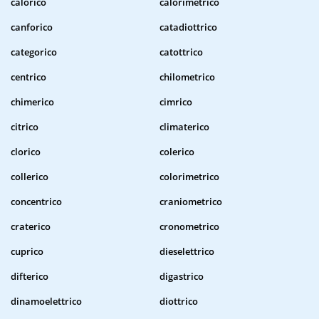
calorico
calorimetrico
canforico
catadiottrico
categorico
catottrico
centrico
chilometrico
chimerico
cimrico
citrico
climaterico
clorico
colerico
collerico
colorimetrico
concentrico
craniometrico
craterico
cronometrico
cuprico
dieselettrico
difterico
digastrico
dinamoelettrico
diottrico