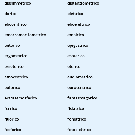
dissimmetrico
distanziometrico
dorico
elettrico
eliocentrico
elioelettrico
emocromocitometrico
empirico
enterico
epigastrico
ergometrico
esoterico
essoterico
eterico
etnocentrico
eudiometrico
euforico
eurocentrico
extraatmosferico
fantasmagorico
ferrico
fisiatrico
fluorico
foniatrico
fosforico
fotoelettrico