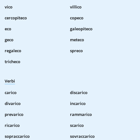
vico
villico
cercopiteco
copeco
eco
galeopiteco
geco
meteco
regaleco
spreco
tricheco
Verbi
carico
discarico
divarico
incarico
prevarico
rammarico
ricarico
scarico
sopraccarico
sovraccarico