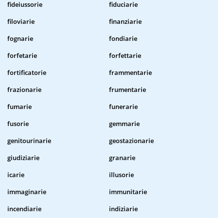
fideiussorie
fiduciarie
filoviarie
finanziarie
fognarie
fondiarie
forfetarie
forfettarie
fortificatorie
frammentarie
frazionarie
frumentarie
fumarie
funerarie
fusorie
gemmarie
genitourinarie
geostazionarie
giudiziarie
granarie
icarie
illusorie
immaginarie
immunitarie
incendiarie
indiziarie