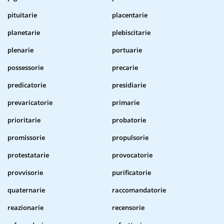
pituitarie
placentarie
planetarie
plebiscitarie
plenarie
portuarie
possessorie
precarie
predicatorie
presidiarie
prevaricatorie
primarie
prioritarie
probatorie
promissorie
propulsorie
protestatarie
provocatorie
provvisorie
purificatorie
quaternarie
raccomandatorie
reazionarie
recensorie