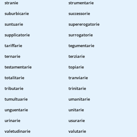
stranie
strumentarie
suburbicarie
successorie
suntuarie
supererogatorie
supplicatorie
surrogatorie
tariffarie
tegumentarie
ternarie
terziarie
testamentarie
topiarie
totalitarie
tranviarie
tributarie
trinitarie
tumultuarie
umanitarie
unguentarie
unitarie
urinarie
usurarie
valetudinarie
valutarie