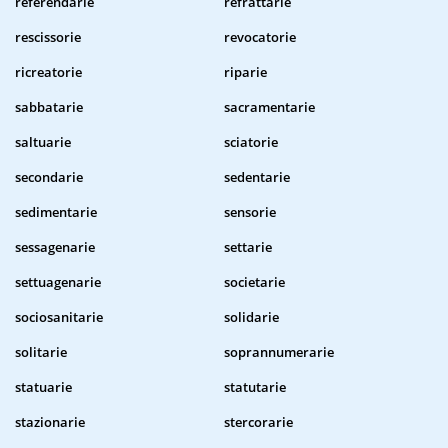
referendarie
refrattarie
rescissorie
revocatorie
ricreatorie
riparie
sabbatarie
sacramentarie
saltuarie
sciatorie
secondarie
sedentarie
sedimentarie
sensorie
sessagenarie
settarie
settuagenarie
societarie
sociosanitarie
solidarie
solitarie
soprannumerarie
statuarie
statutarie
stazionarie
stercorarie