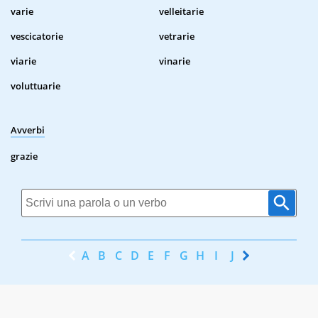
varie
velleitarie
vescicatorie
vetrarie
viarie
vinarie
voluttuarie
Avverbi
grazie
A
B
C
D
E
F
G
H
I
J
K
L
M
N