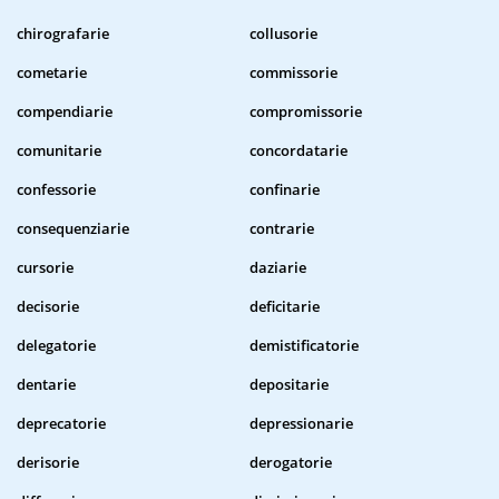
chirografarie
collusorie
cometarie
commissorie
compendiarie
compromissorie
comunitarie
concordatarie
confessorie
confinarie
consequenziarie
contrarie
cursorie
daziarie
decisorie
deficitarie
delegatorie
demistificatorie
dentarie
depositarie
deprecatorie
depressionarie
derisorie
derogatorie