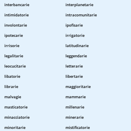
interbancarie
interplanetarie
intimidatorie
intracomunitarie
involontarie
ipofisarie
ipotecarie
irrigatorie
irrisorie
latitudinarie
legalitarie
leggendarie
leocucitarie
letterarie
libatorie
libertarie
librarie
maggioritarie
malvagie
mammarie
masticatorie
millenarie
minacciatorie
minerarie
minoritarie
mistificatorie