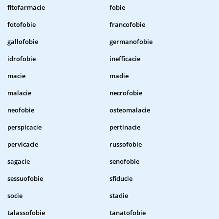
fitofarmacie
fobie
fotofobie
francofobie
gallofobie
germanofobie
idrofobie
inefficacie
macie
madie
malacie
necrofobie
neofobie
osteomalacie
perspicacie
pertinacie
pervicacie
russofobie
sagacie
senofobie
sessuofobie
sfiducie
socie
stadie
talassofobie
tanatofobie