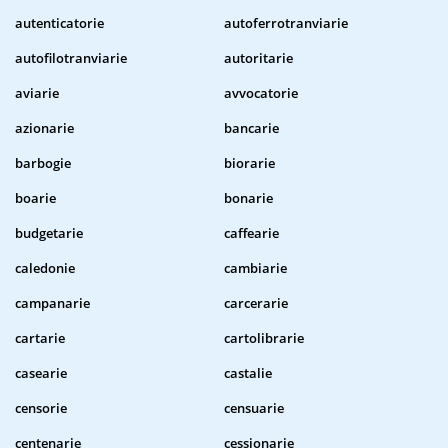
autenticatorie
autoferrotranviarie
autofilotranviarie
autoritarie
aviarie
avvocatorie
azionarie
bancarie
barbogie
biorarie
boarie
bonarie
budgetarie
caffearie
caledonie
cambiarie
campanarie
carcerarie
cartarie
cartolibrarie
casearie
castalie
censorie
censuarie
centenarie
cessionarie