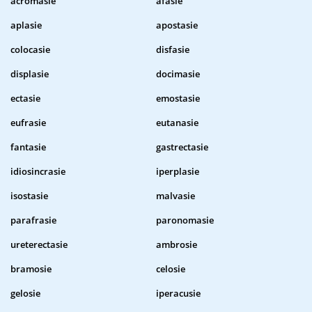
acromasie
afasie
aplasie
apostasie
colocasie
disfasie
displasie
docimasie
ectasie
emostasie
eufrasie
eutanasie
fantasie
gastrectasie
idiosincrasie
iperplasie
isostasie
malvasie
parafrasie
paronomasie
ureterectasie
ambrosie
bramosie
celosie
gelosie
iperacusie