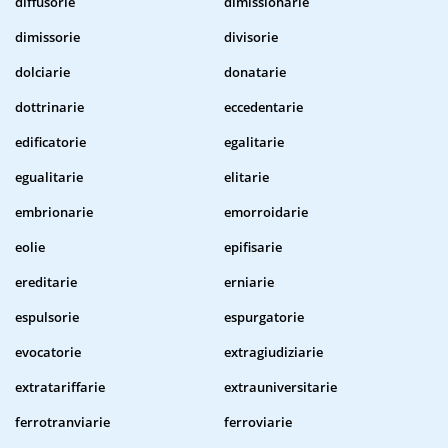
diffusorie
dimissionarie
dimissorie
divisorie
dolciarie
donatarie
dottrinarie
eccedentarie
edificatorie
egalitarie
egualitarie
elitarie
embrionarie
emorroidarie
eolie
epifisarie
ereditarie
erniarie
espulsorie
espurgatorie
evocatorie
extragiudiziarie
extratariffarie
extrauniversitarie
ferrotranviarie
ferroviarie