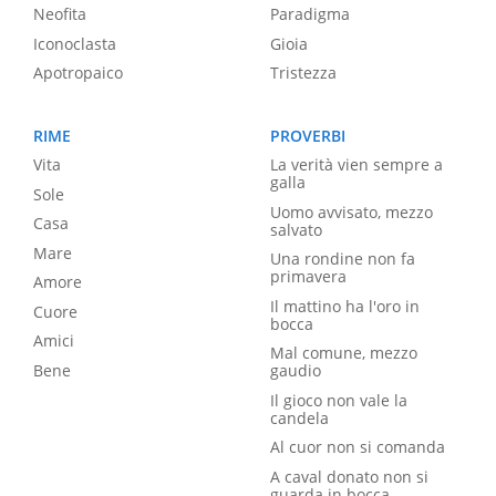
Neofita
Paradigma
Iconoclasta
Gioia
Apotropaico
Tristezza
RIME
PROVERBI
Vita
La verità vien sempre a
galla
Sole
Uomo avvisato, mezzo
Casa
salvato
Mare
Una rondine non fa
primavera
Amore
Il mattino ha l'oro in
Cuore
bocca
Amici
Mal comune, mezzo
Bene
gaudio
Il gioco non vale la
candela
Al cuor non si comanda
A caval donato non si
guarda in bocca