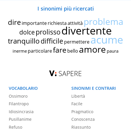
I sinonimi più ricercati
problema
dire
importante
richiesta
attività
divertente
prolisso
dolce
acume
tranquillo
difficile
permettere
amore
fare
particolare
bello
inerme
paura
SAPERE
VOCABOLARIO
SINONIMI E CONTRARI
Ossimoro
Libertà
Filantropo
Facile
Idiosincrasia
Pragmatico
Pusillanime
Conoscenza
Refuso
Riassunto