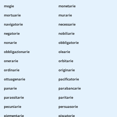
mogie
monetarie
mortuarie
murarie
navigatorie
necessarie
negatorie
nobiliarie
nonarie
obbligatorie
obbligazionarie
olearie
onerarie
orbitarie
ordinarie
originarie
ottuagenarie
pacificatorie
panarie
parabancarie
parassitarie
paritarie
pecuniarie
persuasorie
pigmentarie
piscatorie