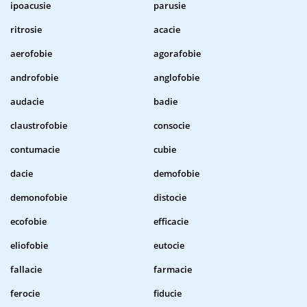
ipoacusie
parusie
ritrosie
acacie
aerofobie
agorafobie
androfobie
anglofobie
audacie
badie
claustrofobie
consocie
contumacie
cubie
dacie
demofobie
demonofobie
distocie
ecofobie
efficacie
eliofobie
eutocie
fallacie
farmacie
ferocie
fiducie