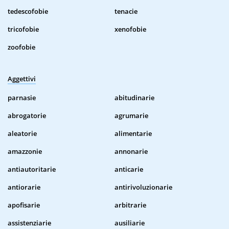
tedescofobie
tenacie
tricofobie
xenofobie
zoofobie
Aggettivi
parnasie
abitudinarie
abrogatorie
agrumarie
aleatorie
alimentarie
amazzonie
annonarie
antiautoritarie
anticarie
antiorarie
antirivoluzionarie
apofisarie
arbitrarie
assistenziarie
ausiliarie