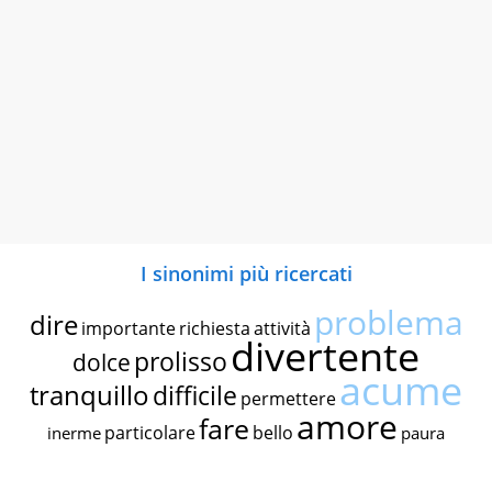
I sinonimi più ricercati
problema
dire
importante
richiesta
attività
divertente
prolisso
dolce
acume
tranquillo
difficile
permettere
amore
fare
particolare
bello
inerme
paura