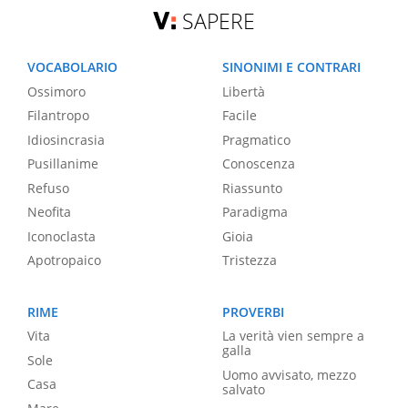
SAPERE
VOCABOLARIO
SINONIMI E CONTRARI
Ossimoro
Libertà
Filantropo
Facile
Idiosincrasia
Pragmatico
Pusillanime
Conoscenza
Refuso
Riassunto
Neofita
Paradigma
Iconoclasta
Gioia
Apotropaico
Tristezza
RIME
PROVERBI
Vita
La verità vien sempre a
galla
Sole
Uomo avvisato, mezzo
Casa
salvato