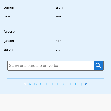
comun
gran
nessun
san
Avverbi
gatton
non
spron
pian
A
B
C
D
E
F
G
H
I
J
K
L
M
N