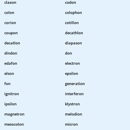
claxon
codon
colon
colophon
corion
cotillon
coupon
decathlon
decatlon
diapason
dindon
don
edafon
electron
elson
epsilon
fon
generation
ignitron
interferon
ipsilon
klystron
magnetron
melodion
mesocolon
micron