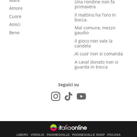
Mare
Una rondine non fa
primavera
Amore
Il mattino ha l'oro in
Cuore
bocca
Amici
Mal comune, mezzo
Bene
gaudio
Il gioco non vale la
candela
Al cuor non si comanda
A caval donato non si
guarda in bocca
Seguici su
LIBERO
VIRGILIO
PAGINEGIALLE
PAGINEGIALLE SHOP
PGCASA