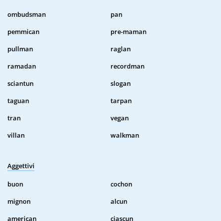
ombudsman
pan
pemmican
pre-maman
pullman
raglan
ramadan
recordman
sciantun
slogan
taguan
tarpan
tran
vegan
villan
walkman
Aggettivi
buon
cochon
mignon
alcun
american
ciascun