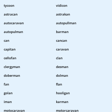
tycoon
vidicon
astracan
astrakan
autocaravan
autopullman
autopulman
barman
can
cancan
capitan
caravan
cellofan
clan
clergyman
desman
doberman
dolman
fan
flan
golan
hooligan
iman
karman
motocaravan
motorcaravan