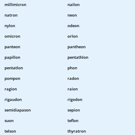
millimicron
nailon
natron
neon
nylon
odeon
omicron
orlon
panteon
pantheon
papillon
pentathlon
pentatlon
phon
pompon
radon
ragion
raion
rigaudon
rigodon
semidiapason
sepion
suon
teflon
telson
thyratron