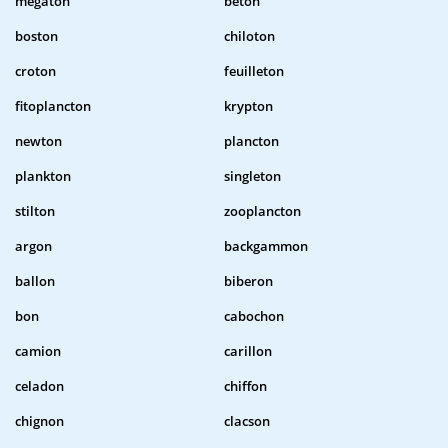
megaton
beton
boston
chiloton
croton
feuilleton
fitoplancton
krypton
newton
plancton
plankton
singleton
stilton
zooplancton
argon
backgammon
ballon
biberon
bon
cabochon
camion
carillon
celadon
chiffon
chignon
clacson