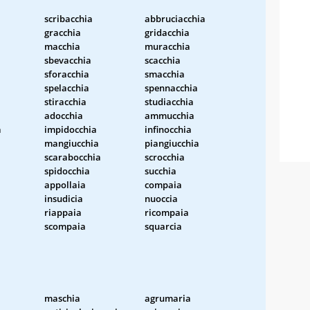
scribacchia
abbruciacchia
gracchia
gridacchia
macchia
muracchia
sbevacchia
scacchia
sforacchia
smacchia
spelacchia
spennacchia
stiracchia
studiacchia
adocchia
ammucchia
a
impidocchia
infinocchia
mangiucchia
piangiucchia
scarabocchia
scrocchia
spidocchia
succhia
appollaia
compaia
insudicia
nuoccia
riappaia
ricompaia
scompaia
squarcia
maschia
agrumaria