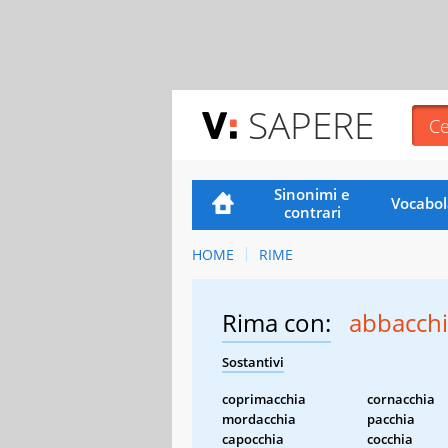
SAPERE
Sinonimi e
Vocabol
contrari
HOME
RIME
Rima con:
abbacch
Sostantivi
coprimacchia
cornacchia
mordacchia
pacchia
capocchia
cocchia