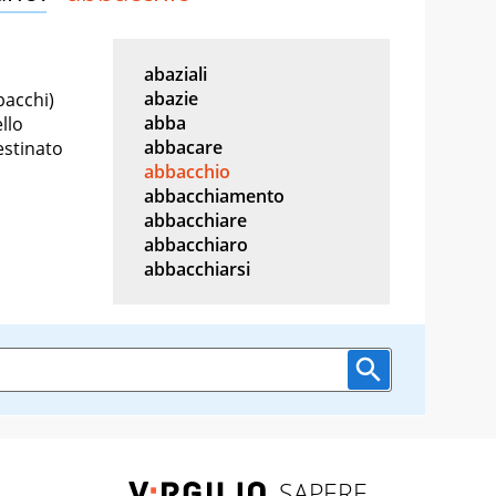
abaziali
abazie
bacchi)
abba
llo
abbacare
estinato
abbacchio
abbacchiamento
abbacchiare
abbacchiaro
abbacchiarsi
SAPERE