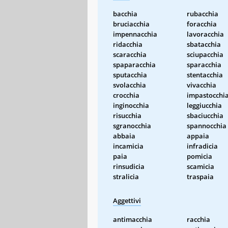
bacchia
rubacchia
bruciacchia
foracchia
impennacchia
lavoracchia
ridacchia
sbatacchia
scaracchia
sciupacchia
spaparacchia
sparacchia
sputacchia
stentacchia
svolacchia
vivacchia
crocchia
impastocchi
inginocchia
leggiucchia
risucchia
sbaciucchia
sgranocchia
spannocchia
abbaia
appaia
incamicia
infradicia
paia
pomicia
rinsudicia
scamicia
stralicia
traspaia
Aggettivi
antimacchia
racchia