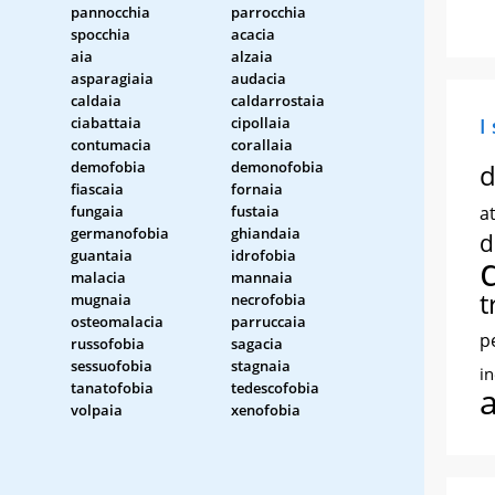
pannocchia
parrocchia
spocchia
acacia
aia
alzaia
asparagiaia
audacia
caldaia
caldarrostaia
ciabattaia
cipollaia
I
contumacia
corallaia
demofobia
demonofobia
d
fiascaia
fornaia
fungaia
fustaia
at
germanofobia
ghiandaia
d
guantaia
idrofobia
malacia
mannaia
t
mugnaia
necrofobia
osteomalacia
parruccaia
p
russofobia
sagacia
sessuofobia
stagnaia
i
tanatofobia
tedescofobia
volpaia
xenofobia