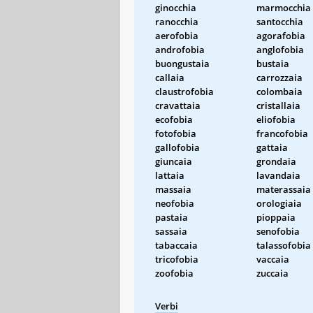
ginocchia
marmocchia
ranocchia
santocchia
aerofobia
agorafobia
androfobia
anglofobia
buongustaia
bustaia
callaia
carrozzaia
claustrofobia
colombaia
cravattaia
cristallaia
ecofobia
eliofobia
fotofobia
francofobia
gallofobia
gattaia
giuncaia
grondaia
lattaia
lavandaia
massaia
materassaia
neofobia
orologiaia
pastaia
pioppaia
sassaia
senofobia
tabaccaia
talassofobia
tricofobia
vaccaia
zoofobia
zuccaia
Verbi