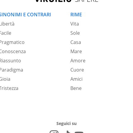
SINONIMI E CONTRARI
RIME
Libertà
Vita
Facile
Sole
Pragmatico
Casa
Conoscenza
Mare
Riassunto
Amore
Paradigma
Cuore
Gioia
Amici
Tristezza
Bene
Seguici su