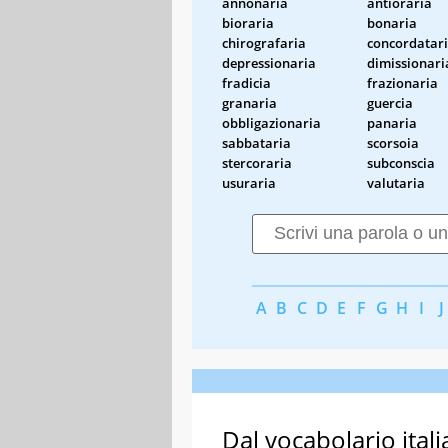
annonaria
antioraria
bioraria
bonaria
chirografaria
concordatar
depressionaria
dimissionari
fradicia
frazionaria
granaria
guercia
obbligazionaria
panaria
sabbataria
scorsoia
stercoraria
subconscia
usuraria
valutaria
A
B
C
D
E
F
G
H
I
J
Dal vocabolario itali