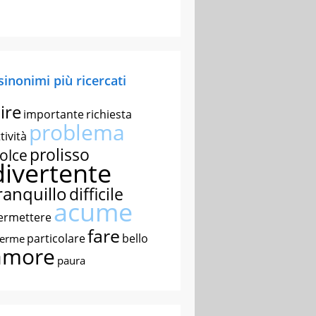
 sinonimi più ricercati
ire
importante
richiesta
problema
tività
prolisso
olce
divertente
ranquillo
difficile
acume
ermettere
fare
particolare
bello
nerme
amore
paura