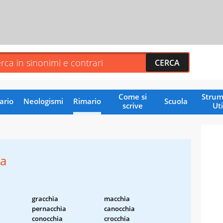
Come si
Strum
ario
Neologismi
Rimario
Scuola
scrive
Uti
ia
gracchia
macchia
pernacchia
canocchia
conocchia
crocchia