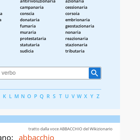
antirivoluzionaria
azionaria
campanaria
cessionaria
ia
conscia
corsoia
a
donataria
embrionaria
fumaria
geostazionaria
muraria
nonaria
protestataria
reazionaria
statutaria
stazionaria
sudicia
tributaria
K
L
M
N
O
P
Q
R
S
T
U
V
W
X
Y
Z
tratto dalla voce ABBACCHIO del Wikizionario
ano:
abbacchio