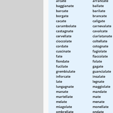
arcate
arrancate
baggianate
ballate
barcate
barilate
borgate
brancate
cacate
caligate
carambolate
carnevalate
castagnate
cavalcate
cervellate
ciarlatanate
cioccolate
coltellate
cordate
cotognate
cuscinate
fagiolate
fate
fiaccolate
fiondate
folate
fucilate
gagate
grembiulate
guancialate
inforcate
insalate
late
legnate
lungagnate
maggiolate
manate
mandate
martellate
mate
melate
menate
miagolate
monellate
ombrellate
ondate