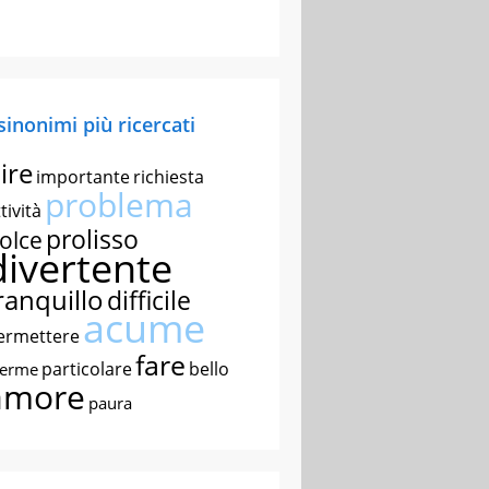
 sinonimi più ricercati
ire
importante
richiesta
problema
tività
prolisso
olce
divertente
ranquillo
difficile
acume
ermettere
fare
particolare
bello
nerme
amore
paura