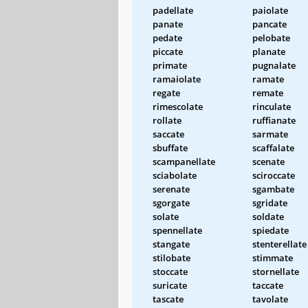
padellate
paiolate
panate
pancate
pedate
pelobate
piccate
planate
primate
pugnalate
ramaiolate
ramate
regate
remate
rimescolate
rinculate
rollate
ruffianate
saccate
sarmate
sbuffate
scaffalate
scampanellate
scenate
sciabolate
sciroccate
serenate
sgambate
sgorgate
sgridate
solate
soldate
spennellate
spiedate
stangate
stenterellate
stilobate
stimmate
stoccate
stornellate
suricate
taccate
tascate
tavolate