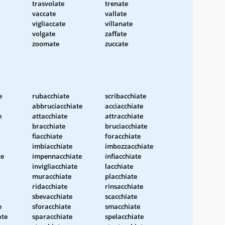
trasvolate
trenate
vaccate
vallate
vigliaccate
villanate
volgate
zaffate
zoomate
zuccate
e
rubacchiate
scribacchiate
abbruciacchiate
acciacchiate
e
attacchiate
attracchiate
bracchiate
bruciacchiate
fiacchiate
foracchiate
imbiacchiate
imbozzacchiate
te
impennacchiate
infiacchiate
invigliacchiate
lacchiate
muracchiate
placchiate
ridacchiate
rinsacchiate
sbevacchiate
scacchiate
e
sforacchiate
smacchiate
ate
sparacchiate
spelacchiate