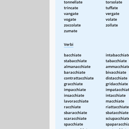
tonnellate
torsolate
trincate
tuffate
vangate
vergate
vogate
volate
zoccolate
zollate
zumate
Verbi
bacchiate
intabacchiat
stabacchiate
tabacchiate
almanacchiate
ammacchiat
baracchiate
bivacchiate
contrattacchiate
distacchiate
gracchiate
gridacchiate
impacchiate
impatacchia
insacchiate
intacchiate
lavoracchiate
macchiate
racchiate
riattacchiate
sbaracchiate
sbatacchiate
scaracchiate
sciupacchiat
spacchiate
spaparacchi