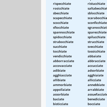
rispecchiate
ristucchiate
rosicchiate
saltabecchia
sbecchiate
sblocchiate
scapecchiate
scarabocchia
scocchiate
sconficchiate
sfiocchiate
sgranocchiat
spannocchiate
sparecchiate
spidocchiate
spilucchiate
strabocchiate
strucchiate
succhiate
svecchiate
tocchiate
tossicchiate
vendicchiate
abbaiate
abborracciate
abbracciate
accovacciate
accucciate
adibiate
adsorbiate
agghiacciate
agghiaiate
allibiate
allicciate
ammorbiate
annebbiate
appollaiate
arrabbiate
assorbiate
assuefacciat
baciate
benediciate
bisticciate
bocciate