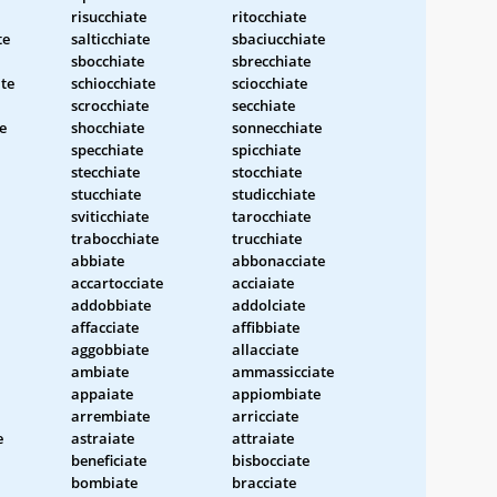
risucchiate
ritocchiate
te
salticchiate
sbaciucchiate
sbocchiate
sbrecchiate
te
schiocchiate
sciocchiate
scrocchiate
secchiate
e
shocchiate
sonnecchiate
specchiate
spicchiate
stecchiate
stocchiate
stucchiate
studicchiate
sviticchiate
tarocchiate
trabocchiate
trucchiate
abbiate
abbonacciate
accartocciate
acciaiate
addobbiate
addolciate
affacciate
affibbiate
aggobbiate
allacciate
ambiate
ammassicciate
appaiate
appiombiate
arrembiate
arricciate
e
astraiate
attraiate
beneficiate
bisbocciate
bombiate
bracciate