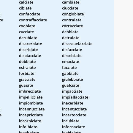
calciate
cambiate
cibiate
ciucciate
e
confacciate
conglobiate
te
contraffacciate
contraiate
coobiate
corrucciate
cucciate
debbiate
derubiate
detraiate
disacerbiate
disassuefacciate
diserbiate
disfacciate
dispiacciate
disselciate
dobbiate
emaciate
estraiate
facciate
forbiate
gabbiate
giacciate
giulebbiate
guaiate
gualciate
imbrecciate
impacciate
impellicciate
impiallacciate
impiombiate
inacerbiate
e
incannucciate
incantucciate
e
incapricciate
incartocciate
incorniciate
incubiate
infoibiate
infornaciate
ingabbiate
inghiaiate