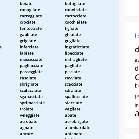
boiate
bottigliate
canagliate
cannicciate
carreggiate
cartocciate
crociate
cucchiaiate
fantocciate
figliate
gabbiate
ghiaiate
I
grigliate
gugliate
e
inferriate
ingraticciate
d
labiate
libecciate
massicciate
mitragliate
at
pagliacciate
pagliate
d
passeggiate
pisciate
rasoiate
ravviate
t
sbrigliate
scacciate
sculacciate
sdraiate
p
sganasciate
spallucciate
e
sprimacciate
stacciate
i
troiate
vagliate
veleggiate
abate
acrobate
aerobrigate
agnate
alambardate
ancate
antenate