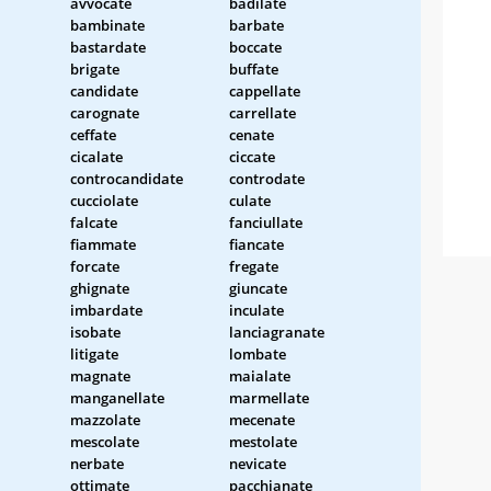
avvocate
badilate
bambinate
barbate
bastardate
boccate
brigate
buffate
candidate
cappellate
carognate
carrellate
ceffate
cenate
cicalate
ciccate
controcandidate
controdate
cucciolate
culate
falcate
fanciullate
fiammate
fiancate
forcate
fregate
ghignate
giuncate
imbardate
inculate
isobate
lanciagranate
litigate
lombate
magnate
maialate
manganellate
marmellate
mazzolate
mecenate
mescolate
mestolate
nerbate
nevicate
ottimate
pacchianate