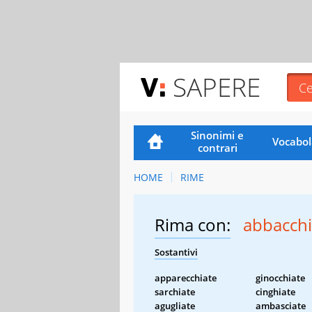
SAPERE
Sinonimi e
Vocabol
contrari
HOME
RIME
Rima con:
abbacchi
Sostantivi
apparecchiate
ginocchiate
sarchiate
cinghiate
agugliate
ambasciate