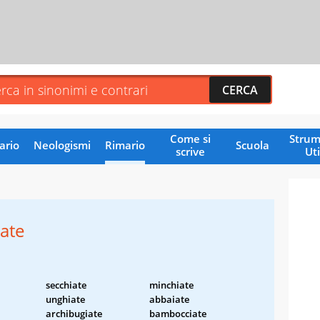
Come si
Strum
ario
Neologismi
Rimario
Scuola
scrive
Uti
ate
secchiate
minchiate
unghiate
abbaiate
archibugiate
bambocciate