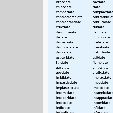
brocciate
cacciate
chiocciate
ciate
combaciate
compiacciat
contraccambiate
contraddicia
controbracciate
conturbiate
crucciate
cubiate
decontraiate
delibiate
diciate
dilombiate
discacciate
disdiciate
disimpacciate
disinibiate
distraiate
disturbiate
esacerbiate
esibiate
falciate
flambiate
garbiate
ghiacciate
gocciate
graticciate
imbibiate
imbracciate
impasticciate
impeciate
impiastricciate
impicciate
incamiciate
incannicciat
incaparbiate
incappucciat
incocciate
incombiate
indiciate
inficiate
infradiciate
infurbiate