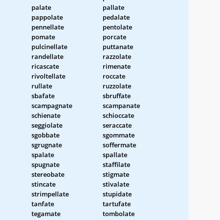
palate
pallate
pappolate
pedalate
pennellate
pentolate
pomate
porcate
pulcinellate
puttanate
randellate
razzolate
ricascate
rimenate
rivoltellate
roccate
rullate
ruzzolate
sbafate
sbruffate
scampagnate
scampanate
schienate
schioccate
seggiolate
seraccate
sgobbate
sgommate
sgrugnate
soffermate
spalate
spallate
spugnate
staffilate
stereobate
stigmate
stincate
stivalate
strimpellate
stupidate
tanfate
tartufate
tegamate
tombolate