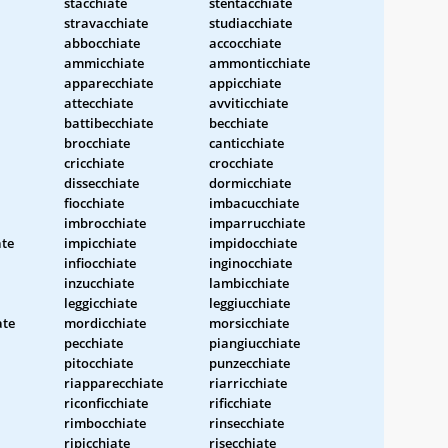
stacchiate
stentacchiate
stravacchiate
studiacchiate
abbocchiate
accocchiate
ammicchiate
ammonticchiate
apparecchiate
appicchiate
attecchiate
avviticchiate
battibecchiate
becchiate
brocchiate
canticchiate
cricchiate
crocchiate
dissecchiate
dormicchiate
fiocchiate
imbacucchiate
imbrocchiate
imparrucchiate
ate
impicchiate
impidocchiate
infiocchiate
inginocchiate
inzucchiate
lambicchiate
leggicchiate
leggiucchiate
ate
mordicchiate
morsicchiate
pecchiate
piangiucchiate
pitocchiate
punzecchiate
riapparecchiate
riarricchiate
riconficchiate
rificchiate
rimbocchiate
rinsecchiate
ripicchiate
risecchiate