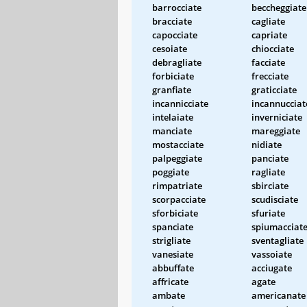
barrocciate
beccheggiate
bracciate
cagliate
capocciate
capriate
cesoiate
chiocciate
debragliate
facciate
forbiciate
frecciate
granfiate
graticciate
incannicciate
incannucciat
intelaiate
inverniciate
manciate
mareggiate
mostacciate
nidiate
palpeggiate
panciate
poggiate
ragliate
rimpatriate
sbirciate
scorpacciate
scudisciate
sforbiciate
sfuriate
spanciate
spiumacciat
strigliate
sventagliate
vanesiate
vassoiate
abbuffate
acciugate
affricate
agate
ambate
americanate