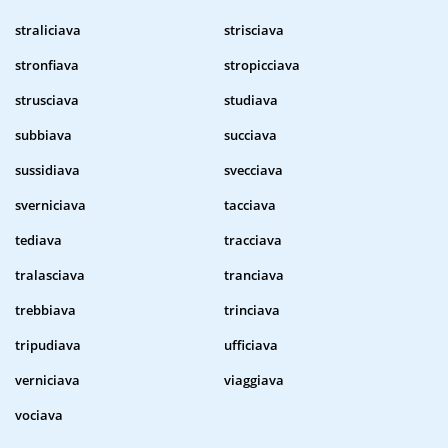
straliciava
strisciava
stronfiava
stropicciava
strusciava
studiava
subbiava
succiava
sussidiava
svecciava
sverniciava
tacciava
tediava
tracciava
tralasciava
tranciava
trebbiava
trinciava
tripudiava
ufficiava
verniciava
viaggiava
vociava