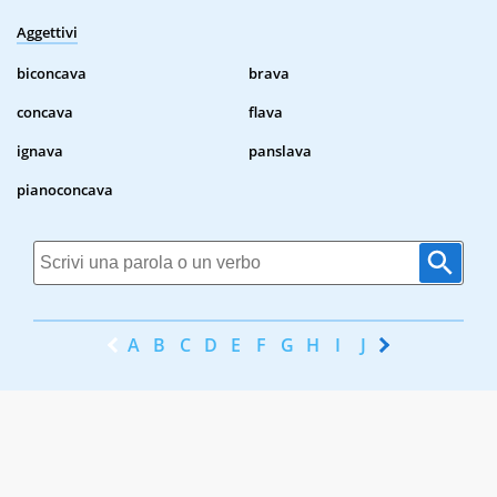
Aggettivi
biconcava
brava
concava
flava
ignava
panslava
pianoconcava
A
B
C
D
E
F
G
H
I
J
K
L
M
N