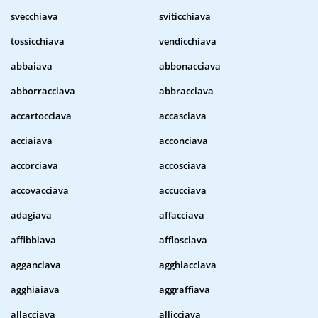
svecchiava
sviticchiava
tossicchiava
vendicchiava
abbaiava
abbonacciava
abborracciava
abbracciava
accartocciava
accasciava
acciaiava
acconciava
accorciava
accosciava
accovacciava
accucciava
adagiava
affacciava
affibbiava
afflosciava
agganciava
agghiacciava
agghiaiava
aggraffiava
allacciava
allicciava