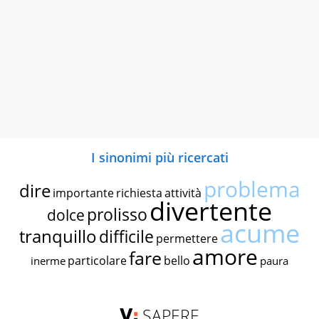
I sinonimi più ricercati
problema
dire
importante
richiesta
attività
divertente
prolisso
dolce
acume
tranquillo
difficile
permettere
amore
fare
particolare
bello
inerme
paura
SAPERE