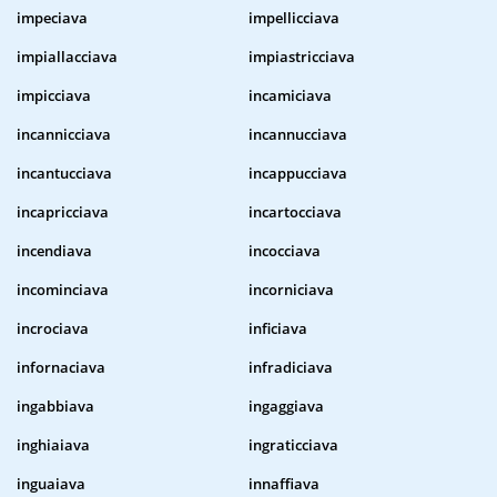
impeciava
impellicciava
impiallacciava
impiastricciava
impicciava
incamiciava
incannicciava
incannucciava
incantucciava
incappucciava
incapricciava
incartocciava
incendiava
incocciava
incominciava
incorniciava
incrociava
inficiava
infornaciava
infradiciava
ingabbiava
ingaggiava
inghiaiava
ingraticciava
inguaiava
innaffiava