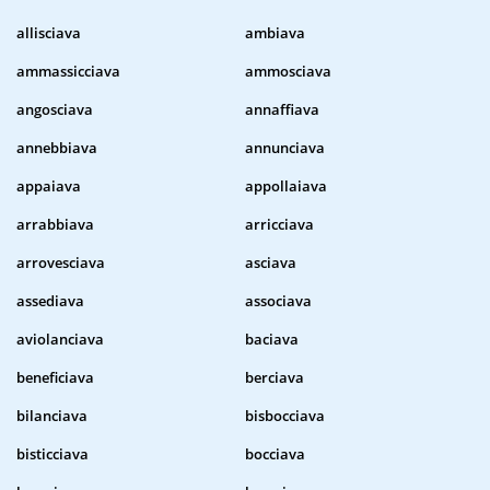
allisciava
ambiava
ammassicciava
ammosciava
angosciava
annaffiava
annebbiava
annunciava
appaiava
appollaiava
arrabbiava
arricciava
arrovesciava
asciava
assediava
associava
aviolanciava
baciava
beneficiava
berciava
bilanciava
bisbocciava
bisticciava
bocciava