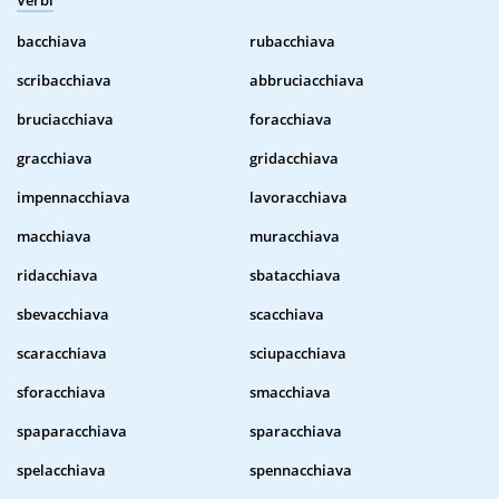
Verbi
bacchiava
rubacchiava
scribacchiava
abbruciacchiava
bruciacchiava
foracchiava
gracchiava
gridacchiava
impennacchiava
lavoracchiava
macchiava
muracchiava
ridacchiava
sbatacchiava
sbevacchiava
scacchiava
scaracchiava
sciupacchiava
sforacchiava
smacchiava
spaparacchiava
sparacchiava
spelacchiava
spennacchiava