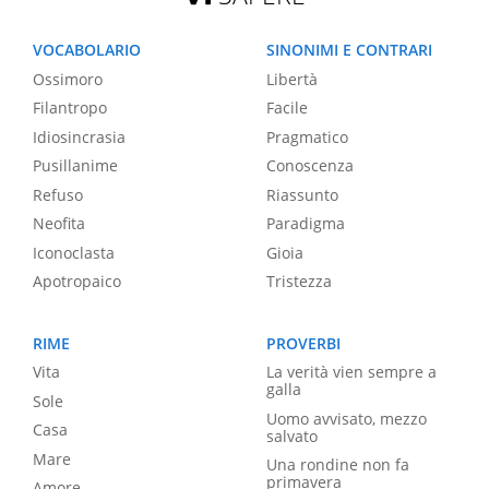
VOCABOLARIO
SINONIMI E CONTRARI
Ossimoro
Libertà
Filantropo
Facile
Idiosincrasia
Pragmatico
Pusillanime
Conoscenza
Refuso
Riassunto
Neofita
Paradigma
Iconoclasta
Gioia
Apotropaico
Tristezza
RIME
PROVERBI
Vita
La verità vien sempre a
galla
Sole
Uomo avvisato, mezzo
Casa
salvato
Mare
Una rondine non fa
primavera
Amore