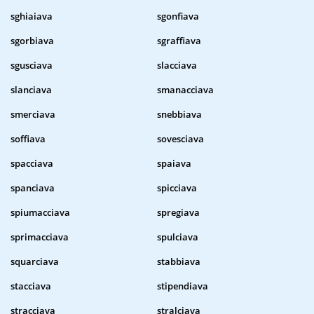
sghiaiava
sgonfiava
sgorbiava
sgraffiava
sgusciava
slacciava
slanciava
smanacciava
smerciava
snebbiava
soffiava
sovesciava
spacciava
spaiava
spanciava
spicciava
spiumacciava
spregiava
sprimacciava
spulciava
squarciava
stabbiava
stacciava
stipendiava
stracciava
stralciava