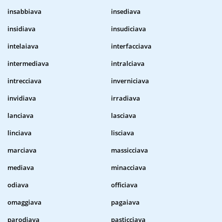
insabbiava
insediava
insidiava
insudiciava
intelaiava
interfacciava
intermediava
intralciava
intrecciava
inverniciava
invidiava
irradiava
lanciava
lasciava
linciava
lisciava
marciava
massicciava
mediava
minacciava
odiava
officiava
omaggiava
pagaiava
parodiava
pasticciava