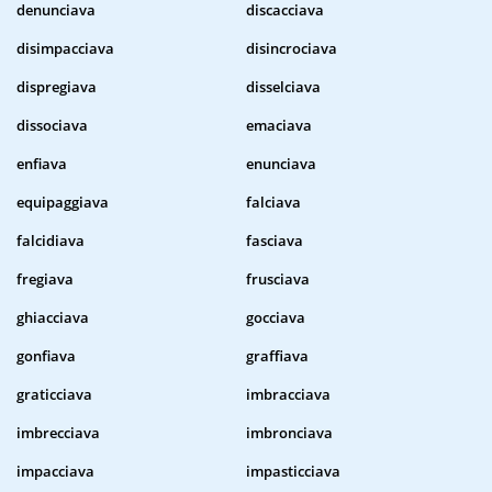
denunciava
discacciava
disimpacciava
disincrociava
dispregiava
disselciava
dissociava
emaciava
enfiava
enunciava
equipaggiava
falciava
falcidiava
fasciava
fregiava
frusciava
ghiacciava
gocciava
gonfiava
graffiava
graticciava
imbracciava
imbrecciava
imbronciava
impacciava
impasticciava