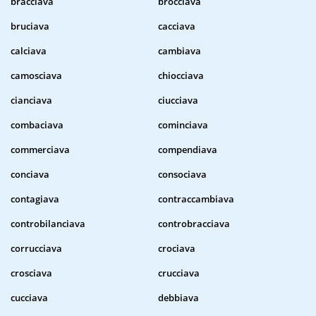
bracciava
brocciava
bruciava
cacciava
calciava
cambiava
camosciava
chiocciava
cianciava
ciucciava
combaciava
cominciava
commerciava
compendiava
conciava
consociava
contagiava
contraccambiava
controbilanciava
controbracciava
corrucciava
crociava
crosciava
crucciava
cucciava
debbiava