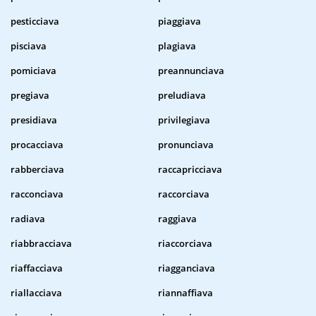
pesticciava
piaggiava
pisciava
plagiava
pomiciava
preannunciava
pregiava
preludiava
presidiava
privilegiava
procacciava
pronunciava
rabberciava
raccapricciava
racconciava
raccorciava
radiava
raggiava
riabbracciava
riaccorciava
riaffacciava
riagganciava
riallacciava
riannaffiava