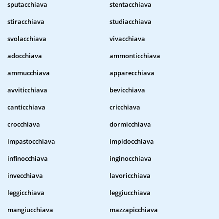
sputacchiava
stentacchiava
stiracchiava
studiacchiava
svolacchiava
vivacchiava
adocchiava
ammonticchiava
ammucchiava
apparecchiava
avviticchiava
bevicchiava
canticchiava
cricchiava
crocchiava
dormicchiava
impastocchiava
impidocchiava
infinocchiava
inginocchiava
invecchiava
lavoricchiava
leggicchiava
leggiucchiava
mangiucchiava
mazzapicchiava