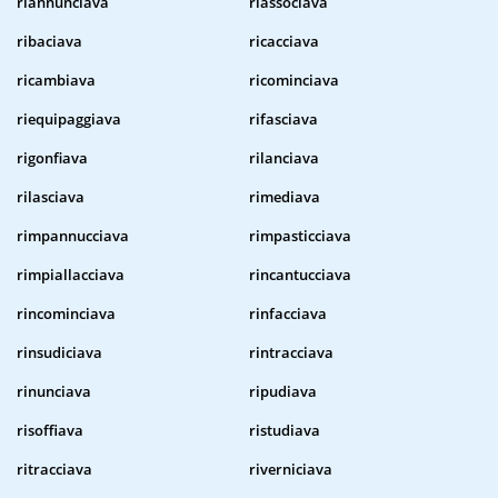
riannunciava
riassociava
ribaciava
ricacciava
ricambiava
ricominciava
riequipaggiava
rifasciava
rigonfiava
rilanciava
rilasciava
rimediava
rimpannucciava
rimpasticciava
rimpiallacciava
rincantucciava
rincominciava
rinfacciava
rinsudiciava
rintracciava
rinunciava
ripudiava
risoffiava
ristudiava
ritracciava
riverniciava