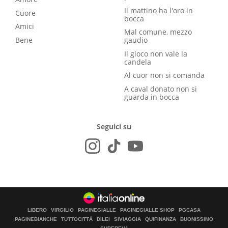
Il mattino ha l'oro in
Cuore
bocca
Amici
Mal comune, mezzo
Bene
gaudio
Il gioco non vale la
candela
Al cuor non si comanda
A caval donato non si
guarda in bocca
Seguici su
LIBERO
VIRGILIO
PAGINEGIALLE
PAGINEGIALLE SHOP
PGCASA
PAGINEBIANCHE
TUTTOCITTÀ
DILEI
SIVIAGGIA
QUIFINANZA
BUONISSIMO