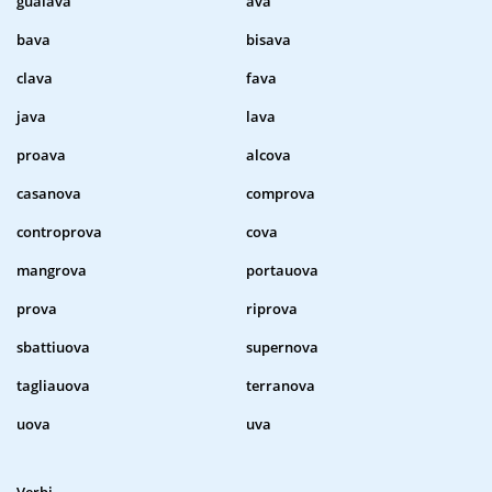
guaiava
ava
bava
bisava
clava
fava
java
lava
proava
alcova
casanova
comprova
controprova
cova
mangrova
portauova
prova
riprova
sbattiuova
supernova
tagliauova
terranova
uova
uva