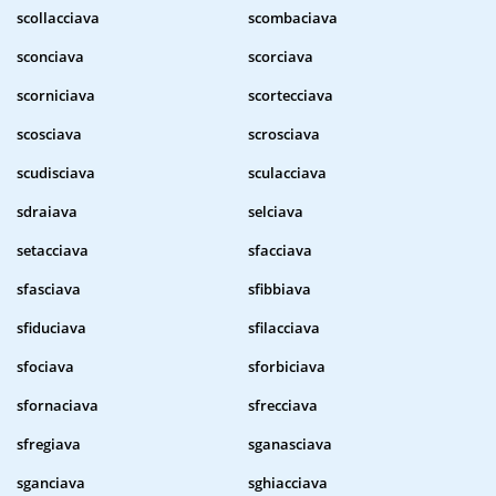
scollacciava
scombaciava
sconciava
scorciava
scorniciava
scortecciava
scosciava
scrosciava
scudisciava
sculacciava
sdraiava
selciava
setacciava
sfacciava
sfasciava
sfibbiava
sfiduciava
sfilacciava
sfociava
sforbiciava
sfornaciava
sfrecciava
sfregiava
sganasciava
sganciava
sghiacciava