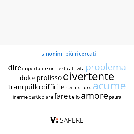
I sinonimi più ricercati
problema
dire
importante
richiesta
attività
divertente
prolisso
dolce
acume
tranquillo
difficile
permettere
amore
fare
particolare
bello
inerme
paura
SAPERE