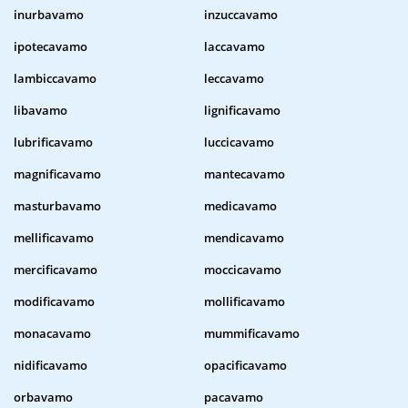
inurbavamo
inzuccavamo
ipotecavamo
laccavamo
lambiccavamo
leccavamo
libavamo
lignificavamo
lubrificavamo
luccicavamo
magnificavamo
mantecavamo
masturbavamo
medicavamo
mellificavamo
mendicavamo
mercificavamo
moccicavamo
modificavamo
mollificavamo
monacavamo
mummificavamo
nidificavamo
opacificavamo
orbavamo
pacavamo