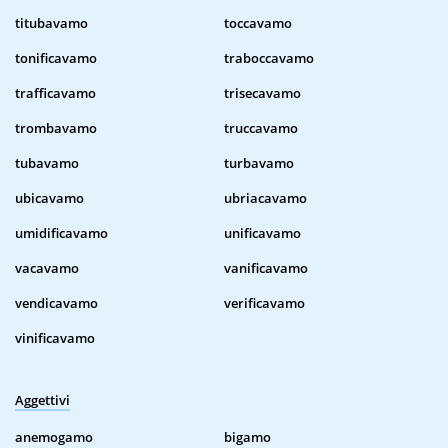
titubavamo
toccavamo
tonificavamo
traboccavamo
trafficavamo
trisecavamo
trombavamo
truccavamo
tubavamo
turbavamo
ubicavamo
ubriacavamo
umidificavamo
unificavamo
vacavamo
vanificavamo
vendicavamo
verificavamo
vinificavamo
Aggettivi
anemogamo
bigamo