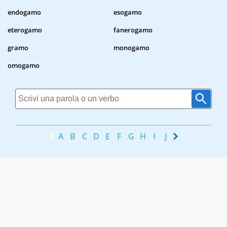
endogamo
esogamo
eterogamo
fanerogamo
gramo
monogamo
omogamo
A
B
C
D
E
F
G
H
I
J
K
L
M
N