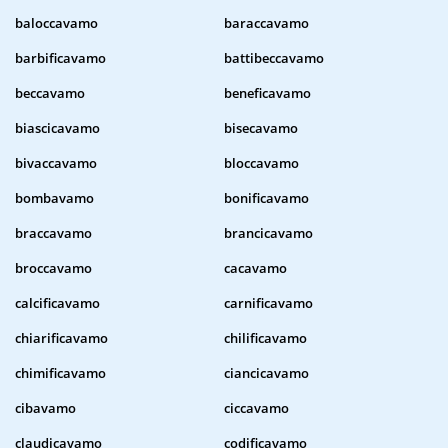
baloccavamo
baraccavamo
barbificavamo
battibeccavamo
beccavamo
beneficavamo
biascicavamo
bisecavamo
bivaccavamo
bloccavamo
bombavamo
bonificavamo
braccavamo
brancicavamo
broccavamo
cacavamo
calcificavamo
carnificavamo
chiarificavamo
chilificavamo
chimificavamo
ciancicavamo
cibavamo
ciccavamo
claudicavamo
codificavamo