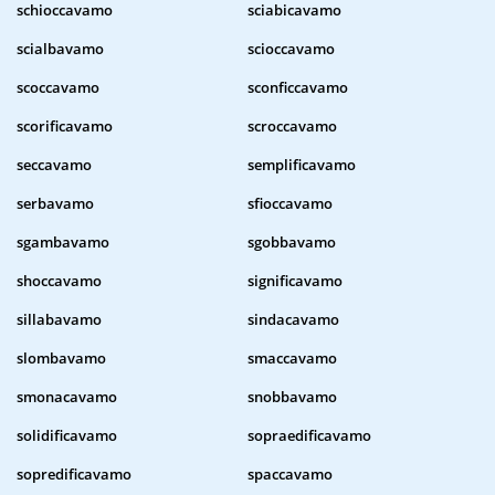
schioccavamo
sciabicavamo
scialbavamo
scioccavamo
scoccavamo
sconficcavamo
scorificavamo
scroccavamo
seccavamo
semplificavamo
serbavamo
sfioccavamo
sgambavamo
sgobbavamo
shoccavamo
significavamo
sillabavamo
sindacavamo
slombavamo
smaccavamo
smonacavamo
snobbavamo
solidificavamo
sopraedificavamo
sopredificavamo
spaccavamo