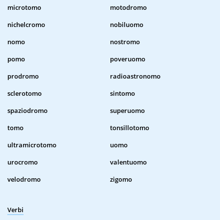
microtomo
motodromo
nichelcromo
nobiluomo
nomo
nostromo
pomo
poveruomo
prodromo
radioastronomo
sclerotomo
sintomo
spaziodromo
superuomo
tomo
tonsillotomo
ultramicrotomo
uomo
urocromo
valentuomo
velodromo
zigomo
Verbi