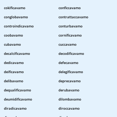
cokificavamo
conficcavamo
conglobavamo
contrattaccavamo
controindicavamo
conturbavamo
coobavamo
cornificavamo
cubavamo
cuccavamo
decalcificavamo
decodificavamo
dedicavamo
defecavamo
deificavamo
delegificavamo
delibavamo
deprecavamo
dequalificavamo
derubavamo
deumidificavamo
dilombavamo
diradicavamo
diroccavamo