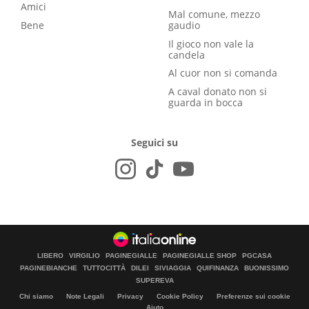
Amici
Mal comune, mezzo
Bene
gaudio
Il gioco non vale la
candela
Al cuor non si comanda
A caval donato non si
guarda in bocca
Seguici su
LIBERO
VIRGILIO
PAGINEGIALLE
PAGINEGIALLE SHOP
PGCASA
PAGINEBIANCHE
TUTTOCITTÀ
DILEI
SIVIAGGIA
QUIFINANZA
BUONISSIMO
SUPEREVA
Chi siamo
Note Legali
Privacy
Cookie Policy
Preferenze sui cookie
Aiuto