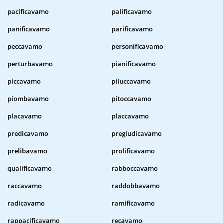
pacificavamo
palificavamo
panificavamo
parificavamo
peccavamo
personificavamo
perturbavamo
pianificavamo
piccavamo
piluccavamo
piombavamo
pitoccavamo
placavamo
placcavamo
predicavamo
pregiudicavamo
prelibavamo
prolificavamo
qualificavamo
rabboccavamo
raccavamo
raddobbavamo
radicavamo
ramificavamo
rappacificavamo
recavamo