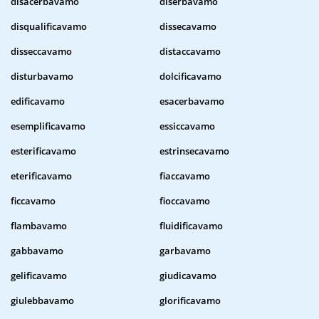
disacerbavamo
diserbavamo
disqualificavamo
dissecavamo
disseccavamo
distaccavamo
disturbavamo
dolcificavamo
edificavamo
esacerbavamo
esemplificavamo
essiccavamo
esterificavamo
estrinsecavamo
eterificavamo
fiaccavamo
ficcavamo
fioccavamo
flambavamo
fluidificavamo
gabbavamo
garbavamo
gelificavamo
giudicavamo
giulebbavamo
glorificavamo