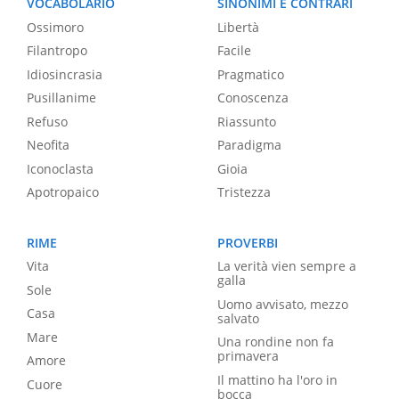
VOCABOLARIO
SINONIMI E CONTRARI
Ossimoro
Libertà
Filantropo
Facile
Idiosincrasia
Pragmatico
Pusillanime
Conoscenza
Refuso
Riassunto
Neofita
Paradigma
Iconoclasta
Gioia
Apotropaico
Tristezza
RIME
PROVERBI
Vita
La verità vien sempre a
galla
Sole
Uomo avvisato, mezzo
Casa
salvato
Mare
Una rondine non fa
primavera
Amore
Il mattino ha l'oro in
Cuore
bocca