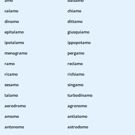
amo
balsamo
calamo
chiamo
dinamo
dittamo
epitalamo
giusquiamo
ipotalamo
ippopotamo
menagramo
pergamo
ramo
reclamo
ricamo
richiamo
sesamo
singamo
talamo
turbodinamo
aerodromo
agronomo
amomo
antiatomo
antonomo
astrodomo