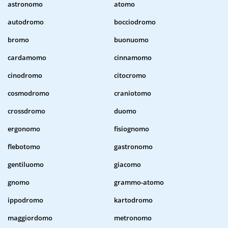
astronomo
atomo
autodromo
bocciodromo
bromo
buonuomo
cardamomo
cinnamomo
cinodromo
citocromo
cosmodromo
craniotomo
crossdromo
duomo
ergonomo
fisiognomo
flebotomo
gastronomo
gentiluomo
giacomo
gnomo
grammo-atomo
ippodromo
kartodromo
maggiordomo
metronomo