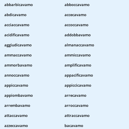
abbarbicavamo
abboccavamo
abdicavamo
accecavamo
acciaccavamo
accoccavamo
acidificavamo
addobbavamo
aggiudicavamo
almanaccavamo
ammaccavamo
ammiccavamo
ammorbavamo
amplificavamo
annoccavamo
appacificavamo
appiccavamo
appiccicavamo
appiombavamo
arrecavamo
arrembavamo
arroccavamo
attaccavamo
attraccavamo
azzeccavamo
bacavamo