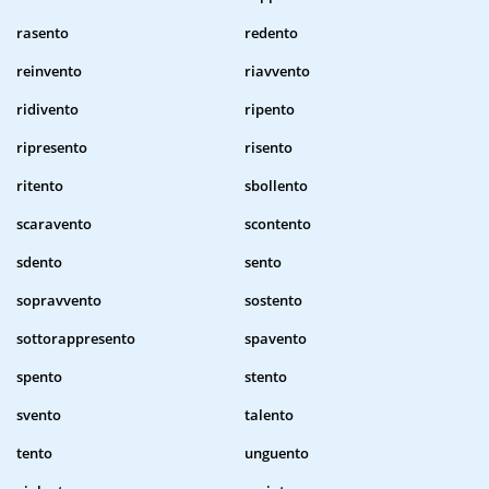
rasento
redento
reinvento
riavvento
ridivento
ripento
ripresento
risento
ritento
sbollento
scaravento
scontento
sdento
sento
sopravvento
sostento
sottorappresento
spavento
spento
stento
svento
talento
tento
unguento