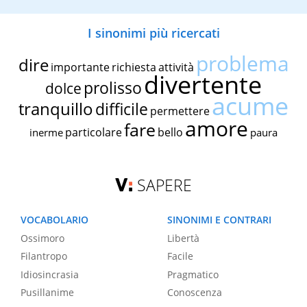
I sinonimi più ricercati
problema
dire
importante
richiesta
attività
divertente
prolisso
dolce
acume
tranquillo
difficile
permettere
amore
fare
particolare
bello
inerme
paura
SAPERE
VOCABOLARIO
SINONIMI E CONTRARI
Ossimoro
Libertà
Filantropo
Facile
Idiosincrasia
Pragmatico
Pusillanime
Conoscenza