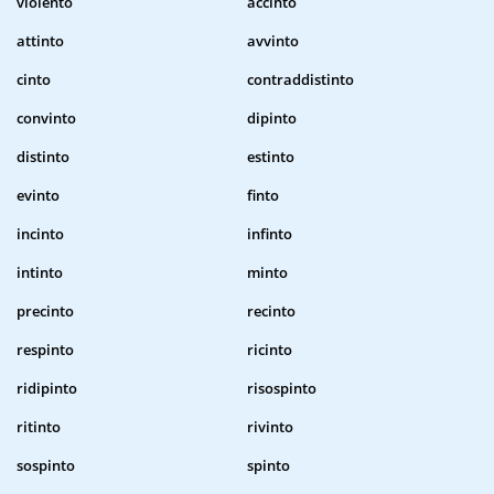
violento
accinto
attinto
avvinto
cinto
contraddistinto
convinto
dipinto
distinto
estinto
evinto
finto
incinto
infinto
intinto
minto
precinto
recinto
respinto
ricinto
ridipinto
risospinto
ritinto
rivinto
sospinto
spinto