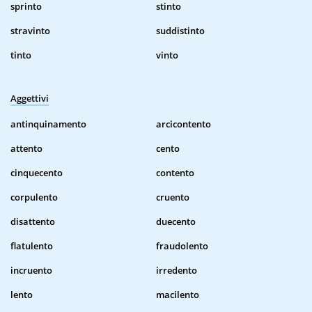
sprinto
stinto
stravinto
suddistinto
tinto
vinto
Aggettivi
antinquinamento
arcicontento
attento
cento
cinquecento
contento
corpulento
cruento
disattento
duecento
flatulento
fraudolento
incruento
irredento
lento
macilento