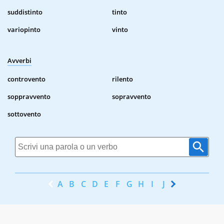
suddistinto
tinto
variopinto
vinto
Avverbi
controvento
rilento
soppravvento
sopravvento
sottovento
A
B
C
D
E
F
G
H
I
J
K
L
M
N