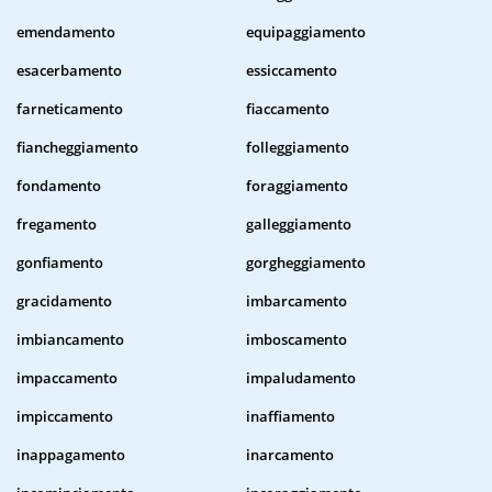
emendamento
equipaggiamento
esacerbamento
essiccamento
farneticamento
fiaccamento
fiancheggiamento
folleggiamento
fondamento
foraggiamento
fregamento
galleggiamento
gonfiamento
gorgheggiamento
gracidamento
imbarcamento
imbiancamento
imboscamento
impaccamento
impaludamento
impiccamento
inaffiamento
inappagamento
inarcamento