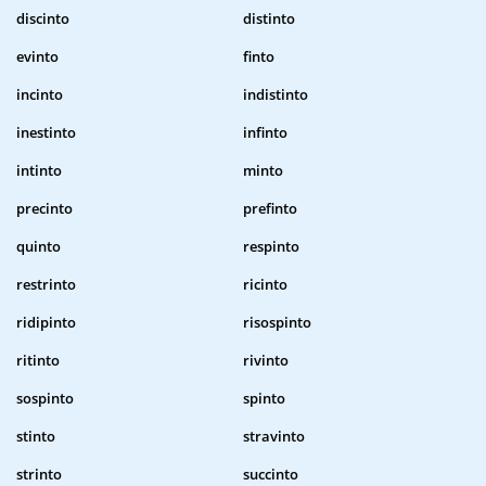
discinto
distinto
evinto
finto
incinto
indistinto
inestinto
infinto
intinto
minto
precinto
prefinto
quinto
respinto
restrinto
ricinto
ridipinto
risospinto
ritinto
rivinto
sospinto
spinto
stinto
stravinto
strinto
succinto