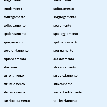
slogamento
smozzicamento
snodamento
soffocamento
soffregamento
soggiogamento
solleticamento
spaiamento
spalancamento
spalleggiamento
spiegamento
spilluzzicamento
sprofondamento
spurgamento
squarciamento
sradicamento
staccamento
strascicamento
strisciamento
stropicciamento
strusciamento
stuccamento
stuzzicamento
surraffreddamento
surriscaldamento
taglieggiamento