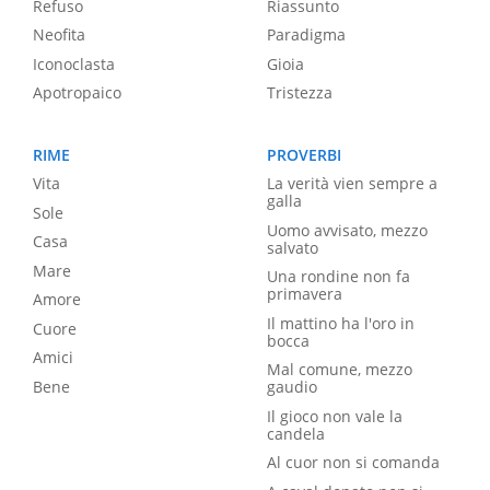
Refuso
Riassunto
Neofita
Paradigma
Iconoclasta
Gioia
Apotropaico
Tristezza
RIME
PROVERBI
Vita
La verità vien sempre a
galla
Sole
Uomo avvisato, mezzo
Casa
salvato
Mare
Una rondine non fa
primavera
Amore
Il mattino ha l'oro in
Cuore
bocca
Amici
Mal comune, mezzo
Bene
gaudio
Il gioco non vale la
candela
Al cuor non si comanda