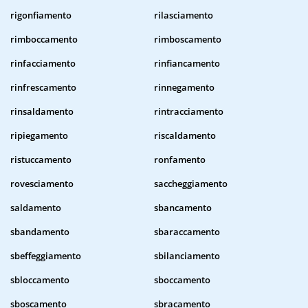
rigonfiamento
rilasciamento
rimboccamento
rimboscamento
rinfacciamento
rinfiancamento
rinfrescamento
rinnegamento
rinsaldamento
rintracciamento
ripiegamento
riscaldamento
ristuccamento
ronfamento
rovesciamento
saccheggiamento
saldamento
sbancamento
sbandamento
sbaraccamento
sbeffeggiamento
sbilanciamento
sbloccamento
sboccamento
sboscamento
sbracamento