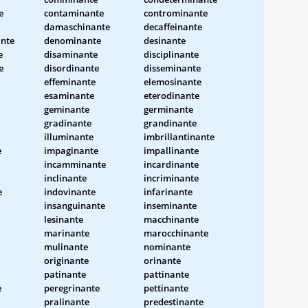
e
contaminante
controminante
damaschinante
decaffeinante
nte
denominante
desinante
e
disaminante
disciplinante
e
disordinante
disseminante
effeminante
elemosinante
esaminante
eterodinante
geminante
germinante
gradinante
grandinante
illuminante
imbrillantinante
e
impaginante
impallinante
incamminante
incardinante
inclinante
incriminante
e
indovinante
infarinante
insanguinante
inseminante
lesinante
macchinante
marinante
marocchinante
mulinante
nominante
originante
orinante
patinante
pattinante
e
peregrinante
pettinante
pralinante
predestinante