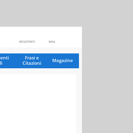
REGISTRATI
MAIL
enti
Frasi e
Magazine
li
Citazioni