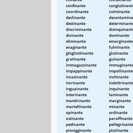
confinante
conglutinant
coordinante
culminante
declinante
decontamina
destinante
determinant
discriminante
disinquinant
divinante
dominante
eliminante
emarginante
evaginante
fulminante
ghigliottinante
glutinante
gratinante
guinante
immagazzinante
immaginant
impappinante
impollinante
incasinante
inchinante
incrinante
indottrinant
inguainante
inquinante
interinante
laminante
mandrinante
marginante
martellinante
minante
opinante
ordinante
ostinante
paraffinante
pedinante
pellegrinant
piovigginante
platinante