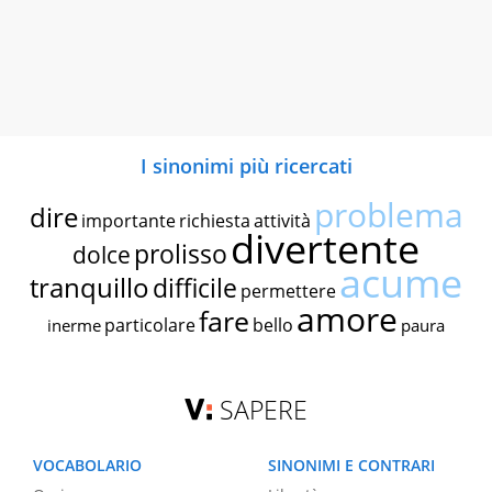
I sinonimi più ricercati
problema
dire
importante
richiesta
attività
divertente
prolisso
dolce
acume
tranquillo
difficile
permettere
amore
fare
particolare
bello
inerme
paura
SAPERE
VOCABOLARIO
SINONIMI E CONTRARI