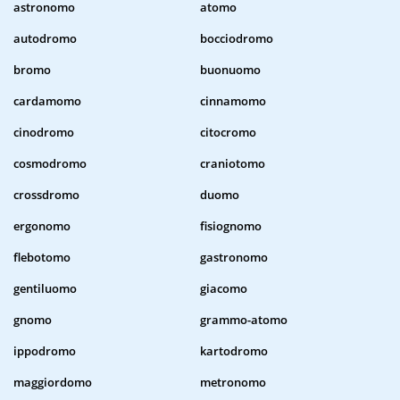
astronomo
atomo
autodromo
bocciodromo
bromo
buonuomo
cardamomo
cinnamomo
cinodromo
citocromo
cosmodromo
craniotomo
crossdromo
duomo
ergonomo
fisiognomo
flebotomo
gastronomo
gentiluomo
giacomo
gnomo
grammo-atomo
ippodromo
kartodromo
maggiordomo
metronomo