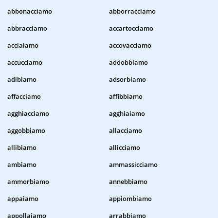
abbonacciamo
abborracciamo
abbracciamo
accartocciamo
acciaiamo
accovacciamo
accucciamo
addobbiamo
adibiamo
adsorbiamo
affacciamo
affibbiamo
agghiacciamo
agghiaiamo
aggobbiamo
allacciamo
allibiamo
allicciamo
ambiamo
ammassicciamo
ammorbiamo
annebbiamo
appaiamo
appiombiamo
appollaiamo
arrabbiamo