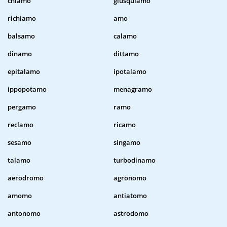
chiamo
giusquiamo
richiamo
amo
balsamo
calamo
dinamo
dittamo
epitalamo
ipotalamo
ippopotamo
menagramo
pergamo
ramo
reclamo
ricamo
sesamo
singamo
talamo
turbodinamo
aerodromo
agronomo
amomo
antiatomo
antonomo
astrodomo