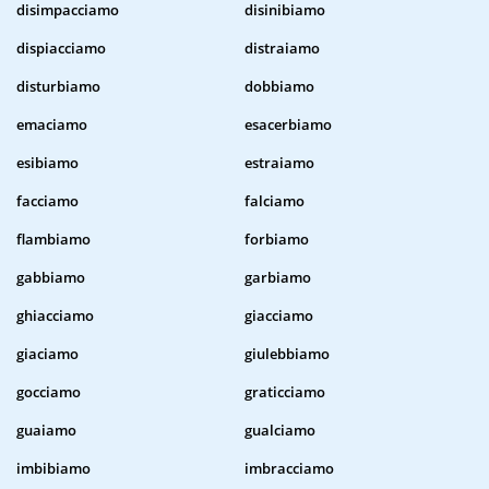
disimpacciamo
disinibiamo
dispiacciamo
distraiamo
disturbiamo
dobbiamo
emaciamo
esacerbiamo
esibiamo
estraiamo
facciamo
falciamo
flambiamo
forbiamo
gabbiamo
garbiamo
ghiacciamo
giacciamo
giaciamo
giulebbiamo
gocciamo
graticciamo
guaiamo
gualciamo
imbibiamo
imbracciamo