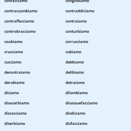
confacciamo
conglobiamo
contraccambiamo
contraddiciamo
contraffacciamo
contraiamo
controbracciamo
conturbiamo
coobiamo
corrucciamo
crucciamo
cubiamo
cucciamo
debbiamo
decontraiamo
delibiamo
derubiamo
detraiamo
diciamo
dilombiamo
disacerbiamo
disassuefacciamo
discacciamo
disdiciamo
diserbiamo
disfacciamo