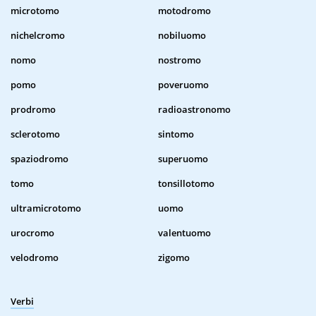
microtomo
motodromo
nichelcromo
nobiluomo
nomo
nostromo
pomo
poveruomo
prodromo
radioastronomo
sclerotomo
sintomo
spaziodromo
superuomo
tomo
tonsillotomo
ultramicrotomo
uomo
urocromo
valentuomo
velodromo
zigomo
Verbi