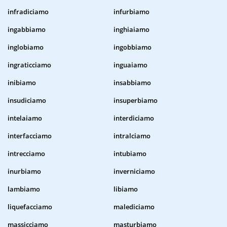
infradiciamo
infurbiamo
ingabbiamo
inghiaiamo
inglobiamo
ingobbiamo
ingraticciamo
inguaiamo
inibiamo
insabbiamo
insudiciamo
insuperbiamo
intelaiamo
interdiciamo
interfacciamo
intralciamo
intrecciamo
intubiamo
inurbiamo
inverniciamo
lambiamo
libiamo
liquefacciamo
malediciamo
massicciamo
masturbiamo