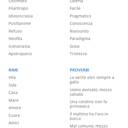
Ossimoro
Libertà
Filantropo
Facile
Idiosincrasia
Pragmatico
Pusillanime
Conoscenza
Refuso
Riassunto
Neofita
Paradigma
Iconoclasta
Gioia
Apotropaico
Tristezza
RIME
PROVERBI
Vita
La verità vien sempre a
galla
Sole
Uomo avvisato, mezzo
Casa
salvato
Mare
Una rondine non fa
primavera
Amore
Il mattino ha l'oro in
Cuore
bocca
Amici
Mal comune, mezzo