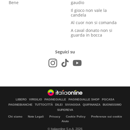
Bene
gaudio
Il gioco non vale la
candela
Al cuor non si comanda
A caval donato non si
guarda in bocca
Seguici su
LIBERO
VIRGILIO
PAGINEGIALLE
PAGINEGIALLE SHOP
PGCASA
PAGINEBIANCHE
TUTTOCITTÀ
DILEI
SIVIAGGIA
QUIFINANZA
BUONISSIMO
SUPEREVA
Chi siamo
Note Legali
Privacy
Cookie Policy
Preferenze sui cookie
Aiuto
© Italiaonline S.p.A. 2026