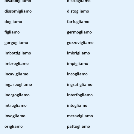
disabbigliamo
disciogliamo
dissomigliamo
distogliamo
dogliamo
farfugliamo
figliamo
germogliamo
gorgogliamo
gozzovigliamo
imbottigliamo
imbrigliamo
imbrogliamo
impigliamo
incavigliamo
incogliamo
ingarbugliamo
ingratigliamo
inorgogliamo
interfogliamo
intrugliamo
intugliamo
invogliamo
meravigliamo
origliamo
pattugliamo