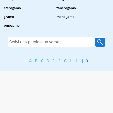
eterogamo
fanerogamo
gramo
monogamo
omogamo
A
B
C
D
E
F
G
H
I
J
K
L
M
N