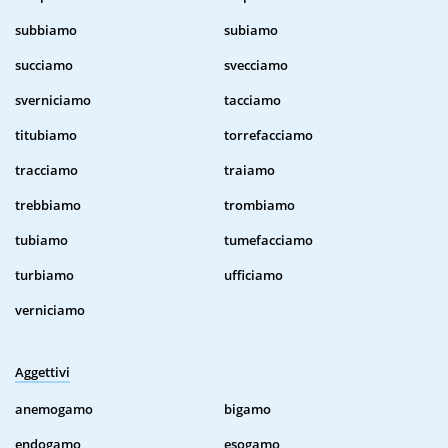
subbiamo
subiamo
succiamo
svecciamo
sverniciamo
tacciamo
titubiamo
torrefacciamo
tracciamo
traiamo
trebbiamo
trombiamo
tubiamo
tumefacciamo
turbiamo
ufficiamo
verniciamo
Aggettivi
anemogamo
bigamo
endogamo
esogamo