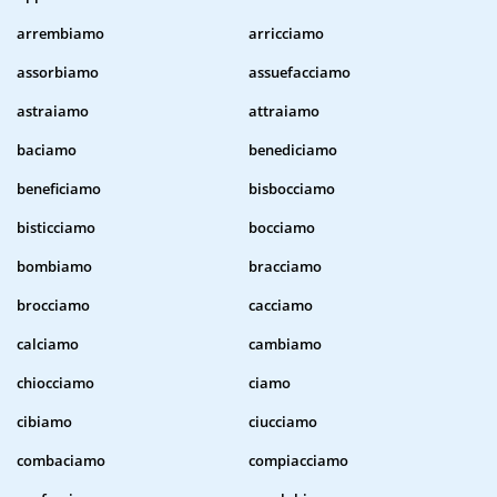
arrembiamo
arricciamo
assorbiamo
assuefacciamo
astraiamo
attraiamo
baciamo
benediciamo
beneficiamo
bisbocciamo
bisticciamo
bocciamo
bombiamo
bracciamo
brocciamo
cacciamo
calciamo
cambiamo
chiocciamo
ciamo
cibiamo
ciucciamo
combaciamo
compiacciamo