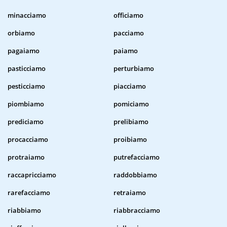
minacciamo
officiamo
orbiamo
pacciamo
pagaiamo
paiamo
pasticciamo
perturbiamo
pesticciamo
piacciamo
piombiamo
pomiciamo
prediciamo
prelibiamo
procacciamo
proibiamo
protraiamo
putrefacciamo
raccapricciamo
raddobbiamo
rarefacciamo
retraiamo
riabbiamo
riabbracciamo