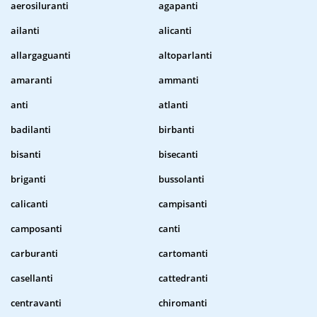
aerosiluranti
agapanti
ailanti
alicanti
allargaguanti
altoparlanti
amaranti
ammanti
anti
atlanti
badilanti
birbanti
bisanti
bisecanti
briganti
bussolanti
calicanti
campisanti
camposanti
canti
carburanti
cartomanti
casellanti
cattedranti
centravanti
chiromanti