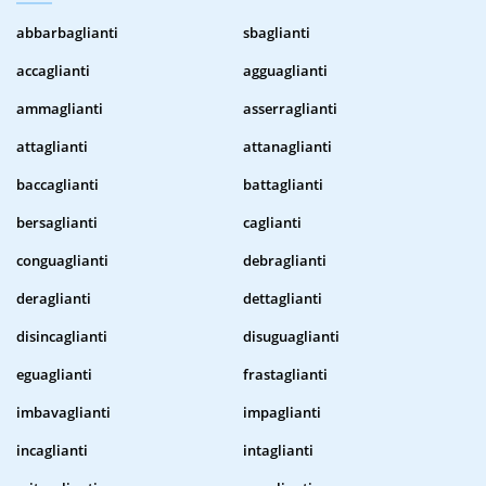
abbarbaglianti
sbaglianti
accaglianti
agguaglianti
ammaglianti
asserraglianti
attaglianti
attanaglianti
baccaglianti
battaglianti
bersaglianti
caglianti
conguaglianti
debraglianti
deraglianti
dettaglianti
disincaglianti
disuguaglianti
eguaglianti
frastaglianti
imbavaglianti
impaglianti
incaglianti
intaglianti