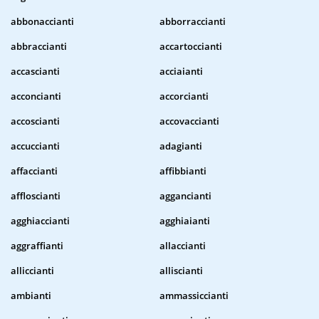
abbonaccianti
abborraccianti
abbraccianti
accartoccianti
accascianti
acciaianti
acconcianti
accorcianti
accoscianti
accovaccianti
accuccianti
adagianti
affaccianti
affibbianti
affloscianti
aggancianti
agghiaccianti
agghiaianti
aggraffianti
allaccianti
alliccianti
alliscianti
ambianti
ammassiccianti