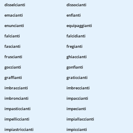
disselcianti
dissocianti
emacianti
enfianti
enuncianti
equipaggianti
falcianti
falcidianti
fascianti
fregianti
fruscianti
ghiaccianti
goccianti
gonfianti
graffianti
graticcianti
imbraccianti
imbreccianti
imbroncianti
impaccianti
impasticcianti
impecianti
impelliccianti
impiallaccianti
impiastriccianti
impiccianti