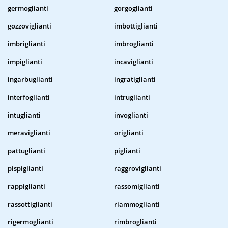
germoglianti
gorgoglianti
gozzoviglianti
imbottiglianti
imbriglianti
imbroglianti
impiglianti
incaviglianti
ingarbuglianti
ingratiglianti
interfoglianti
intruglianti
intuglianti
invoglianti
meraviglianti
origlianti
pattuglianti
piglianti
pispiglianti
raggroviglianti
rappiglianti
rassomiglianti
rassottiglianti
riammoglianti
rigermoglianti
rimbroglianti