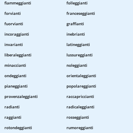
fiammeggianti
folleggianti
forvianti
franceseggianti
fuorvianti
graffianti
incoraggianti
inebrianti
invarianti
latineggianti
liberaleggianti
lussureggianti
minaccianti
noleggianti
ondeggianti
orientaleggianti
pianeggianti
popolareggianti
provenzaleggianti
raccapriccianti
radianti
radicaleggianti
raggianti
rosseggianti
rotondeggianti
rumoreggianti