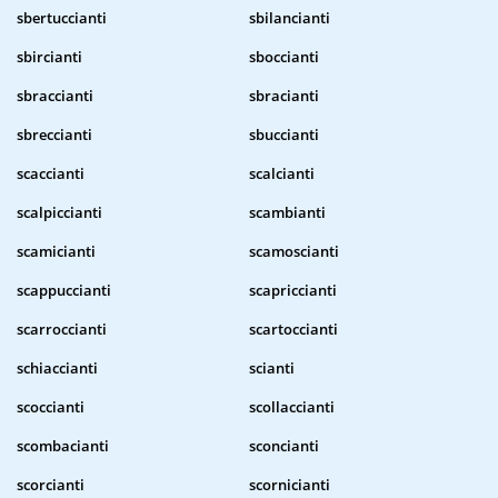
sbertuccianti
sbilancianti
sbircianti
sboccianti
sbraccianti
sbracianti
sbreccianti
sbuccianti
scaccianti
scalcianti
scalpiccianti
scambianti
scamicianti
scamoscianti
scappuccianti
scapriccianti
scarroccianti
scartoccianti
schiaccianti
scianti
scoccianti
scollaccianti
scombacianti
sconcianti
scorcianti
scornicianti