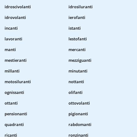
idroscivolanti
idrosiluranti
idrovolanti
ierofanti
incanti
istanti
lavoranti
lestofanti
manti
mercanti
mestieranti
mezziguanti
millanti
minutanti
motosiluranti
nottanti
ognissanti
olifanti
ottanti
ottovolanti
pensionanti
pigionanti
quadranti
rabdomanti
ricanti
ronzinanti