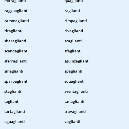
mitraglianti
quaglianti
ragguaglianti
raglianti
rammaglianti
rimpaglianti
ritaglianti
rivaglianti
sbaraglianti
scaglianti
scandaglianti
sfaglianti
sferraglianti
sguinzaglianti
smaglianti
spaglianti
sparpaglianti
squaglianti
staglianti
sventaglianti
taglianti
tanaglianti
tartaglianti
travaglianti
uguaglianti
vaglianti