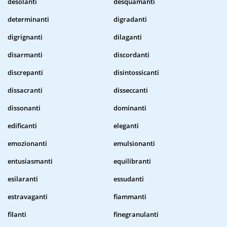
desolanti
desquamanti
determinanti
digradanti
digrignanti
dilaganti
disarmanti
discordanti
discrepanti
disintossicanti
dissacranti
disseccanti
dissonanti
dominanti
edificanti
eleganti
emozionanti
emulsionanti
entusiasmanti
equilibranti
esilaranti
essudanti
estravaganti
fiammanti
filanti
finegranulanti