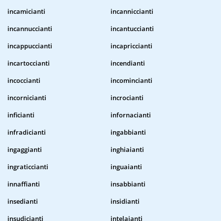
incamicianti
incanniccianti
incannuccianti
incantuccianti
incappuccianti
incapriccianti
incartoccianti
incendianti
incoccianti
incomincianti
incornicianti
incrocianti
inficianti
infornacianti
infradicianti
ingabbianti
ingaggianti
inghiaianti
ingraticcianti
inguaianti
innaffianti
insabbianti
insedianti
insidianti
insudicianti
intelaianti