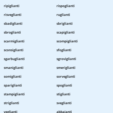
ripiglianti
rispoglianti
risveglianti
ruglianti
sbadiglianti
sbriglianti
sbroglianti
scapiglianti
scarmiglianti
scompiglianti
sconsiglianti
sfoglianti
sgarbuglianti
sgroviglianti
smaniglianti
smeriglianti
somiglianti
sorveglianti
spariglianti
spoglianti
stampiglianti
stiglianti
striglianti
sveglianti
veglianti
abbaianti