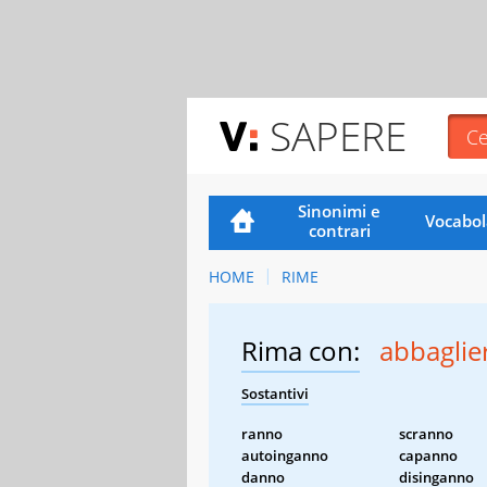
SAPERE
Sinonimi e
Vocabol
contrari
HOME
RIME
Rima con:
abbagli
Sostantivi
ranno
scranno
autoinganno
capanno
danno
disinganno