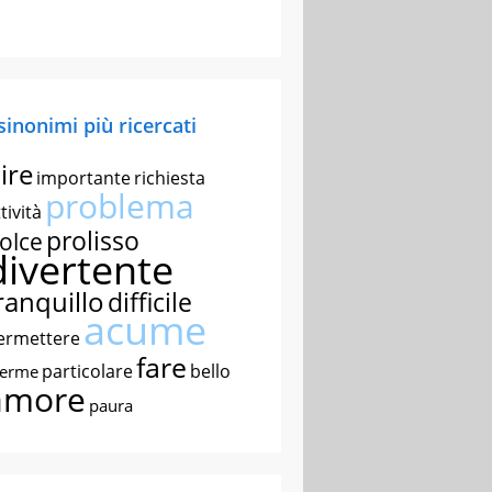
 sinonimi più ricercati
ire
importante
richiesta
problema
tività
prolisso
olce
divertente
ranquillo
difficile
acume
ermettere
fare
particolare
bello
nerme
amore
paura