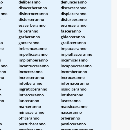
no
deliberanno
denunceranno
no
disacerberanno
discacceranno
anno
disincroceranno
dispiaceranno
o
distorceranno
disturberanno
o
esacerberanno
escresceranno
falceranno
fasceranno
garberanno
ghiacceranno
no
gocceranno
graticceranno
no
imbronceranno
impacceranno
o
impellicceranno
impiallacceranno
o
impiomberanno
incamiceranno
anno
incantucceranno
incappucceranno
anno
incocceranno
incomberanno
nno
incresceranno
incroceranno
infoiberanno
infornaceranno
o
ingraticceranno
insudiceranno
o
intrecceranno
intuberanno
nno
lanceranno
lasceranno
marceranno
massicceranno
minacceranno
nasceranno
officeranno
orberanno
no
perturberanno
pesticceranno
o
pomiceranno
preannunceranno