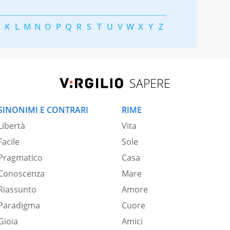
K
L
M
N
O
P
Q
R
S
T
U
V
W
X
Y
Z
SAPERE
SINONIMI E CONTRARI
RIME
Libertà
Vita
Facile
Sole
Pragmatico
Casa
Conoscenza
Mare
Riassunto
Amore
Paradigma
Cuore
Gioia
Amici