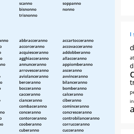
scanno
soppanno
bisnonno
nonno
trisnonno
I
anno
abbracceranno
accartocceranno
d
o
accorceranno
accovacceranno
o
acquiesceranno
addobberanno
at
no
agghiacceranno
allacceranno
nno
annunceranno
appiomberanno
d
arrovesceranno
asceranno
o
aviolanceranno
avvinceranno
t
no
berceranno
bilanceranno
o
bocceranno
bomberanno
p
cacceranno
calceranno
o
cianceranno
ciberanno
i
combaceranno
cominceranno
nno
conceranno
concresceranno
o
contorceranno
controbilanceranno
no
cooberanno
corrucceranno
cuberanno
cucceranno