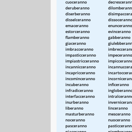
cuoceranno
decresceran
deruberanno
dilomberan
diserberanno
disimpaccer
disselceranno
dissocerann
emaceranno
enuncerann
estorceranno
evinceranno
flamberanno
gabberanno
giaceranno
giulebberan
imbracceranno
imbrecceran
impasticceranno
impecerann
impiastricceranno
impiccerann
incannicceranno
incannuccer
incapricceranno
incartoccer
incominceranno
incornicera
incuberanno
inficeranno
infradiceranno
ingloberann
interfacceranno
intralcerann
inurberanno
invernicera
liberanno
linceranno
masturberanno
mesceranno
noceranno
nuoceranno
pasceranno
pasticceran
piaceranno
piomberann