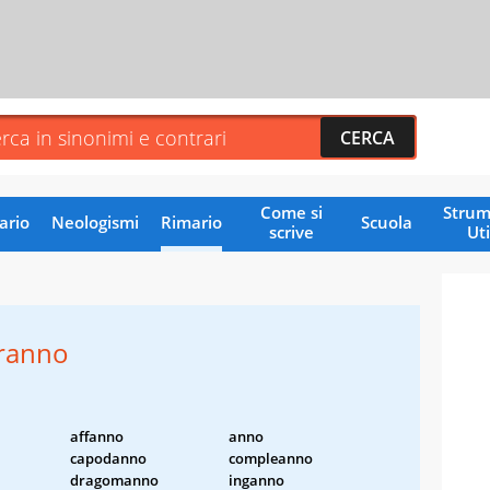
Come si
Strum
ario
Neologismi
Rimario
Scuola
scrive
Uti
eranno
affanno
anno
capodanno
compleanno
dragomanno
inganno