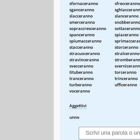
sfornaceranno
sfrecceranno
sganceranno
sghiacceran
slacceranno
slanceranno
smerceranno
snobberann
sopraccresceranno
sottacerann
spanceranno
spiaceranno
spiumacceranno
sprimaccera
stacceranno
storceranno
stracuoceranno
stralceranno
stravinceranno
stromberan
svecceranno
sverniceran
tituberanno
torceranno
tranceranno
trinceranno
turberanno
ufficeranno
voceranno
Aggettivi
unno