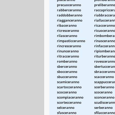
precuoceranno
preliberann
rabberceranno
raccapricce
raddobberanno
riabbraccer
riagganceranno
riallacceran
ribaceranno
ricacceranno
ricresceranno
ricuocerann
rilasceranno
rimbombera
rimpasticceranno
rinascerann
rincresceranno
rinfacceran
rinunceranno
ripiomberan
ritracceranno
riturberann
romberanno
rovescerann
sberceranno
sbertuccera
sbocceranno
sbraccerann
sbucceranno
scacceranno
scamiceranno
scappuccera
scartocceranno
scerberanno
scocceranno
scoceranno
scompiaceranno
sconceranno
scortecceranno
scudisceran
selceranno
serberanno
sfasceranno
sfilaccerann