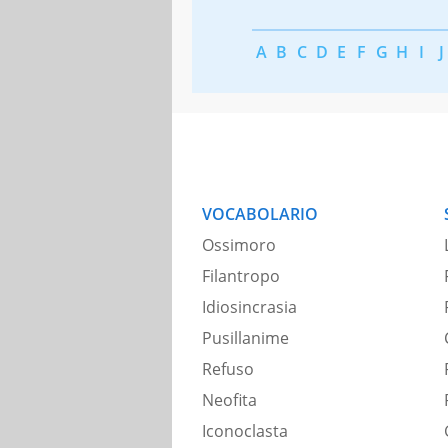
A
B
C
D
E
F
G
H
I
J
VOCABOLARIO
Ossimoro
Filantropo
Idiosincrasia
Pusillanime
Refuso
Neofita
Iconoclasta