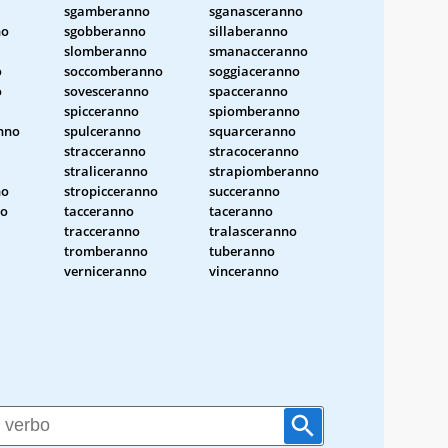
sgamberanno
sganasceranno
no
sgobberanno
sillaberanno
slomberanno
smanacceranno
o
soccomberanno
soggiaceranno
o
sovesceranno
spacceranno
spicceranno
spiomberanno
nno
spulceranno
squarceranno
stracceranno
stracoceranno
straliceranno
strapiomberanno
no
stropicceranno
succeranno
no
tacceranno
taceranno
tracceranno
tralasceranno
tromberanno
tuberanno
verniceranno
vinceranno