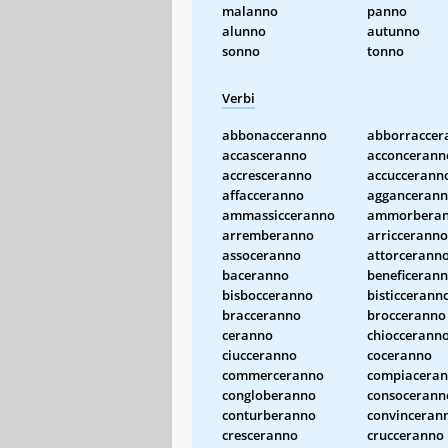
malanno
panno
alunno
autunno
sonno
tonno
Verbi
abbonacceranno
abborraccer
accasceranno
acconcerann
accresceranno
accuccerann
affacceranno
agganceran
ammassicceranno
ammorbera
arremberanno
arricceranno
assoceranno
attorcerann
baceranno
beneficeran
bisbocceranno
bisticcerann
bracceranno
brocceranno
ceranno
chioccerann
ciucceranno
coceranno
commerceranno
compiacera
congloberanno
consocerann
conturberanno
convinceran
cresceranno
crucceranno