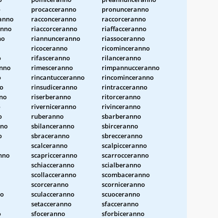
o
procacceranno
pronunceranno
ranno
racconceranno
raccorceranno
anno
riaccorceranno
riaffacceranno
no
riannunceranno
riassoceranno
ricoceranno
ricominceranno
o
rifasceranno
rilanceranno
nno
rimesceranno
rimpannucceranno
o
rincantucceranno
rincominceranno
no
rinsudiceranno
rintracceranno
no
riserberanno
ritorceranno
o
riverniceranno
rivinceranno
o
ruberanno
sbarberanno
nno
sbilanceranno
sbirceranno
o
sbraceranno
sbrecceranno
scalceranno
scalpicceranno
nno
scapricceranno
scarrocceranno
schiacceranno
scialberanno
scollacceranno
scombaceranno
scorceranno
scorniceranno
no
sculacceranno
scuoceranno
setacceranno
sfacceranno
o
sfoceranno
sforbiceranno