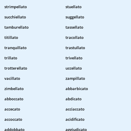
strimpellato
stuellato
succhiellato
suggellato
tamburellato
tassellato
titillato
tracollato
tranquillato
trastullato
trillato
trivellato
trotterellato
uccellato
vacillato
zampillato
zimbellato
abbarbicato
abboccato
abdicato
accecato
acciaccato
accoccato
acidificato
addobbato
aggiudicato