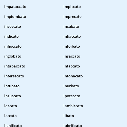
impataccato
impiccato
impiombato
imprecato
incoccato
incubato
indicato
infiaccato
infioccato
infoibato
inglobato
insaccato
intabaccato
intaccato
intersecato
intonacato
intubato
inurbato
inzuccato
ipotecato
laccato
lambiccato
leccato
libato
lignificato
lubrificato