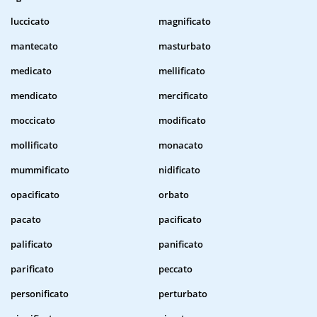
luccicato
magnificato
mantecato
masturbato
medicato
mellificato
mendicato
mercificato
moccicato
modificato
mollificato
monacato
mummificato
nidificato
opacificato
orbato
pacato
pacificato
palificato
panificato
parificato
peccato
personificato
perturbato