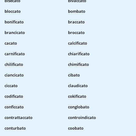
bisecato
bivaccato
bloccato
bombato
bonificato
braccato
brancicato
broccato
cacato
calcificato
carnificato
chiarificato
chilificato
chimificato
ciancicato
cibato
ciccato
claudicato
codificato
cokificato
conficcato
conglobato
contrattaccato
controindicato
conturbato
coobato