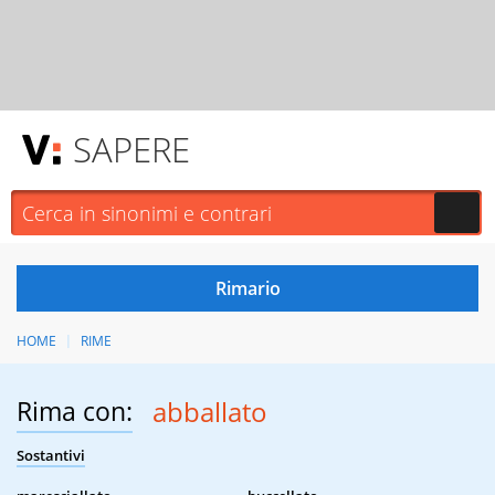
SAPERE
HOME
RIME
Rima con:
abballato
Sostantivi