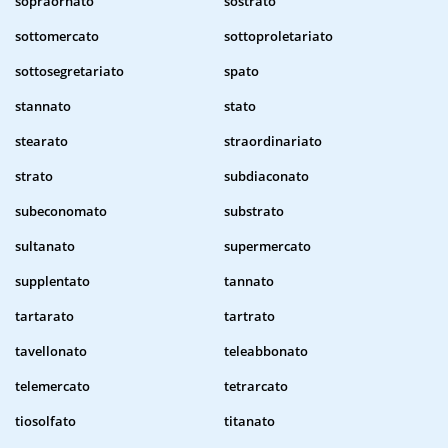
sopraornato
sostrato
sottomercato
sottoproletariato
sottosegretariato
spato
stannato
stato
stearato
straordinariato
strato
subdiaconato
subeconomato
substrato
sultanato
supermercato
supplentato
tannato
tartarato
tartrato
tavellonato
teleabbonato
telemercato
tetrarcato
tiosolfato
titanato