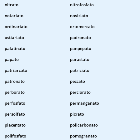
nitrato
nitrofosfato
notariato
noviziato
ordinariato
ortomercato
ostiariato
padronato
palatinato
panpepato
papato
parastato
patriarcato
patriziato
patronato
peccato
perborato
perclorato
perfosfato
permanganato
persolfato
picrato
placentato
policarbonato
polifosfato
pomogranato