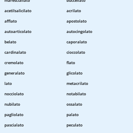
maresciallato
buccellato
acetilsalicilato
acrilato
afflato
apostolato
autoarticolato
autocingolato
belato
caporalato
cardinalato
cioccolato
cremolato
flato
generalato
glicolato
lato
metacrilato
nocciolato
notabilato
nubilato
ossalato
pagliolato
palato
pascialato
peculato