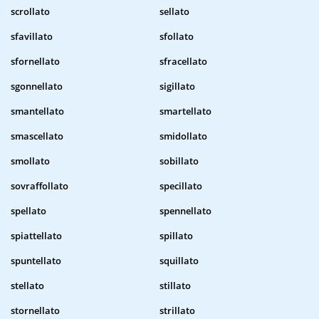
scrollato
sellato
sfavillato
sfollato
sfornellato
sfracellato
sgonnellato
sigillato
smantellato
smartellato
smascellato
smidollato
smollato
sobillato
sovraffollato
specillato
spellato
spennellato
spiattellato
spillato
spuntellato
squillato
stellato
stillato
stornellato
strillato