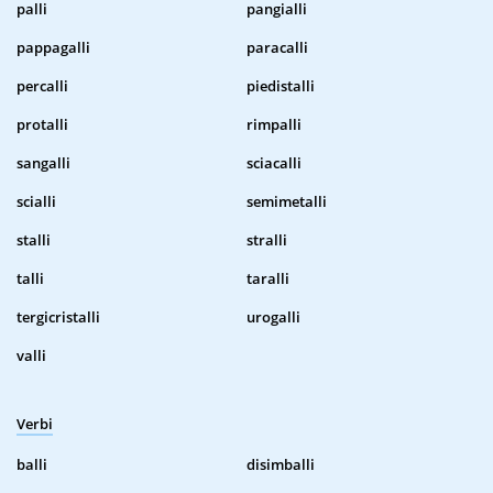
palli
pangialli
pappagalli
paracalli
percalli
piedistalli
protalli
rimpalli
sangalli
sciacalli
scialli
semimetalli
stalli
stralli
talli
taralli
tergicristalli
urogalli
valli
Verbi
balli
disimballi