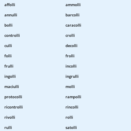
affolli
ammolli
annulli
barcolli
bolli
caracolli
controlli
crolli
culli
decolli
folli
frolli
frulli
incolli
ingolli
ingrulli
maciulli
molli
protocolli
rampolli
ricontrolli
rincolli
rivolli
rolli
rulli
satolli