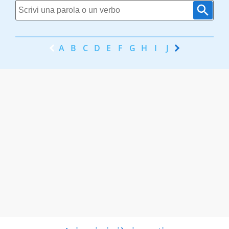
A
B
C
D
E
F
G
H
I
J
K
L
M
N