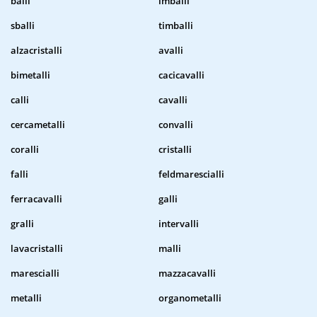
balli
imballi
sballi
timballi
alzacristalli
avalli
bimetalli
cacicavalli
calli
cavalli
cercametalli
convalli
coralli
cristalli
falli
feldmarescialli
ferracavalli
galli
gralli
intervalli
lavacristalli
malli
marescialli
mazzacavalli
metalli
organometalli