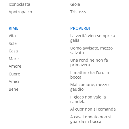
Iconoclasta
Gioia
Apotropaico
Tristezza
RIME
PROVERBI
Vita
La verità vien sempre a
galla
Sole
Uomo avvisato, mezzo
Casa
salvato
Mare
Una rondine non fa
primavera
Amore
Il mattino ha l'oro in
Cuore
bocca
Amici
Mal comune, mezzo
Bene
gaudio
Il gioco non vale la
candela
Al cuor non si comanda
A caval donato non si
guarda in bocca