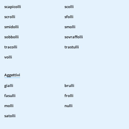
scapicolli
scolli
scrolli
sfolli
smidolli
smolli
sobbolli
sovraffolli
tracolli
trastulli
volli
Aggettivi
gialli
brulli
fasulli
frolli
molli
nulli
satolli