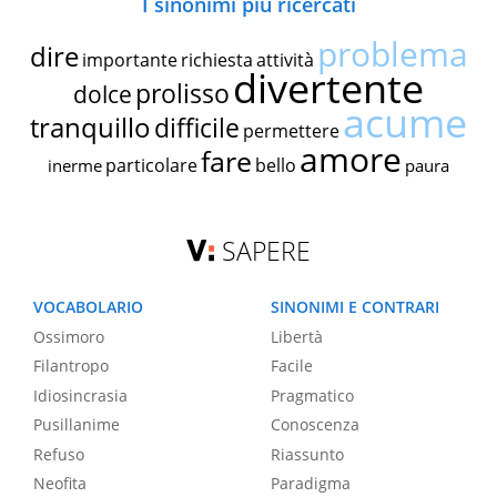
I sinonimi più ricercati
problema
dire
importante
richiesta
attività
divertente
prolisso
dolce
acume
tranquillo
difficile
permettere
amore
fare
particolare
bello
inerme
paura
SAPERE
VOCABOLARIO
SINONIMI E CONTRARI
Ossimoro
Libertà
Filantropo
Facile
Idiosincrasia
Pragmatico
Pusillanime
Conoscenza
Refuso
Riassunto
Neofita
Paradigma