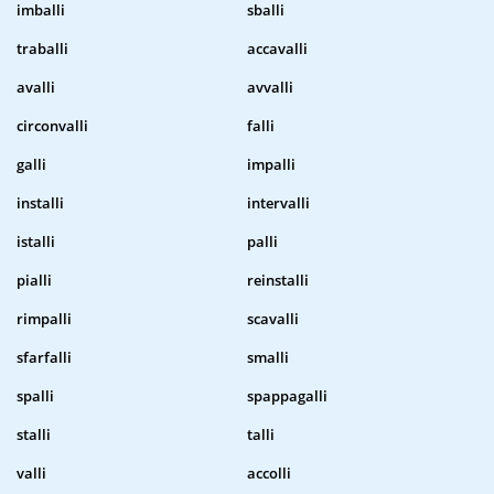
imballi
sballi
traballi
accavalli
avalli
avvalli
circonvalli
falli
galli
impalli
installi
intervalli
istalli
palli
pialli
reinstalli
rimpalli
scavalli
sfarfalli
smalli
spalli
spappagalli
stalli
talli
valli
accolli