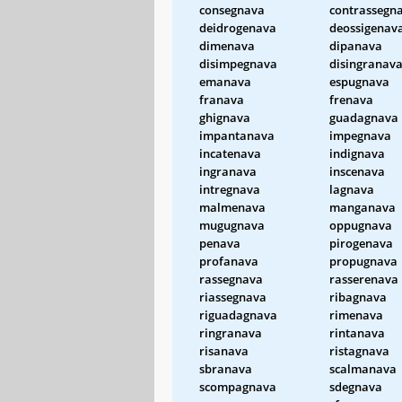
consegnava
contrassegn
deidrogenava
deossigenav
dimenava
dipanava
disimpegnava
disingranav
emanava
espugnava
franava
frenava
ghignava
guadagnava
impantanava
impegnava
incatenava
indignava
ingranava
inscenava
intregnava
lagnava
malmenava
manganava
mugugnava
oppugnava
penava
pirogenava
profanava
propugnava
rassegnava
rasserenava
riassegnava
ribagnava
riguadagnava
rimenava
ringranava
rintanava
risanava
ristagnava
sbranava
scalmanava
scompagnava
sdegnava