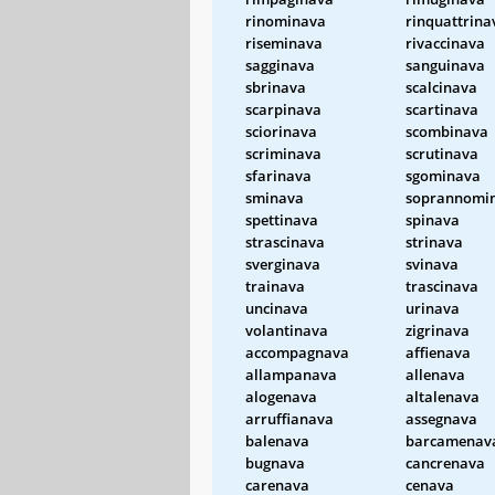
rinominava
rinquattrina
riseminava
rivaccinava
sagginava
sanguinava
sbrinava
scalcinava
scarpinava
scartinava
sciorinava
scombinava
scriminava
scrutinava
sfarinava
sgominava
sminava
soprannomi
spettinava
spinava
strascinava
strinava
sverginava
svinava
trainava
trascinava
uncinava
urinava
volantinava
zigrinava
accompagnava
affienava
allampanava
allenava
alogenava
altalenava
arruffianava
assegnava
balenava
barcamenav
bugnava
cancrenava
carenava
cenava