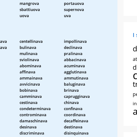
mangrova
portauova
sbattiuova
supernova
uova
uva
I
nava
centellinava
impollinava
d
nava
bulinava
declinava
mulinava
pralinava
at
sviolinava
abbacinava
abominava
acuminava
d
affinava
agglutinava
ammainava
ammutinava
t
avvicinava
baluginava
bobinava
brinava
p
camminava
caprugginava
cestinava
chinava
i
condeterminava
confinava
a
controminava
coordinava
damaschinava
decaffeinava
desinava
destinava
discriminava
disinquinava