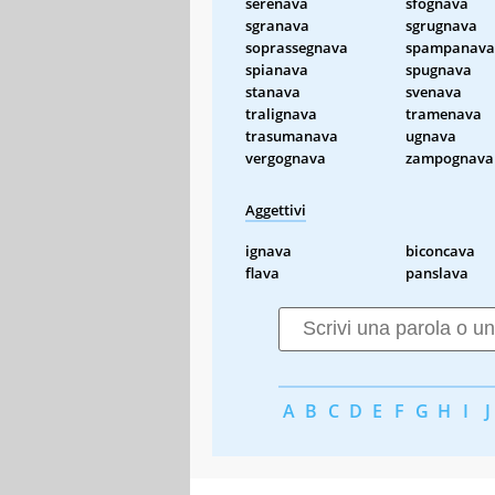
serenava
sfognava
sgranava
sgrugnava
soprassegnava
spampanava
spianava
spugnava
stanava
svenava
tralignava
tramenava
trasumanava
ugnava
vergognava
zampognava
Aggettivi
ignava
biconcava
flava
panslava
A
B
C
D
E
F
G
H
I
J