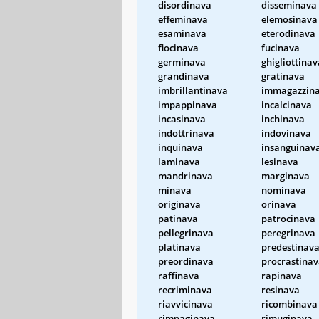
disordinava
disseminava
effeminava
elemosinava
esaminava
eterodinava
fiocinava
fucinava
germinava
ghigliottinav
grandinava
gratinava
imbrillantinava
immagazzin
impappinava
incalcinava
incasinava
inchinava
indottrinava
indovinava
inquinava
insanguinav
laminava
lesinava
mandrinava
marginava
minava
nominava
originava
orinava
patinava
patrocinava
pellegrinava
peregrinava
platinava
predestinav
preordinava
procrastina
raffinava
rapinava
recriminava
resinava
riavvicinava
ricombinava
rimpaginava
rimuginava