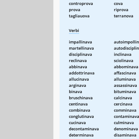
controprova
cova
prova
riprova
tagliauova
terranova
Verbi
impallinava
autoimpolli
martellinava
autodiscipli
disciplinava
inclinava
reclinava
sciolinava
abbinava
abbominava
addottrinava
affascinava
allucinava
alluminava
arginava
assassinava
binava
bituminava
bruschinava
calcinava
centinava
cercinava
combinava
comminava
conglutinava
contaminav
cucinava
culminava
decontaminava
denominava
determinava
disaminava