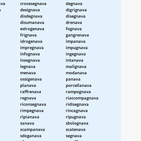
ava
crocesegnava
degnava
a
designava
digrignava
disdegnava
disegnava
a
disumanava
drenava
estrogenava
fognava
frignava
gangrenava
idrogenava
impanava
impregnava
impugnava
infognava
ingegnava
insegnava
intanava
legnava
malignava
menava
modanava
ossigenava
panava
planava
porcellanava
raffrenava
rampognava
regnava
riaccompagnava
riconsegnava
ridisegnava
rimpegnava
rincagnava
ripianava
ripugnava
sanava
sbolognava
scampanava
scatenava
sdoganava
segnava