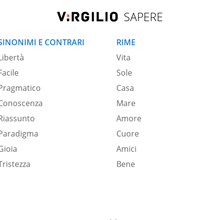
SAPERE
SINONIMI E CONTRARI
RIME
Libertà
Vita
Facile
Sole
Pragmatico
Casa
Conoscenza
Mare
Riassunto
Amore
Paradigma
Cuore
Gioia
Amici
Tristezza
Bene