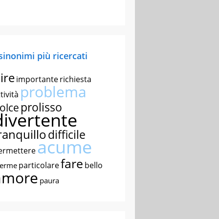
 sinonimi più ricercati
ire
importante
richiesta
problema
tività
prolisso
olce
divertente
ranquillo
difficile
acume
ermettere
fare
particolare
bello
nerme
amore
paura