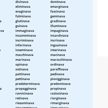
divinava
dominava
eliminava
emarginava
evaginava
fascinava
fulminava
geminava
a
glutinava
gradinava
guinava
illuminava
ava
immaginava
impaginava
incamminava
incardinava
incriminava
incrinava
infarinava
inguainava
a
inseminava
interinava
macchinava
macinava
marinava
marocchinava
opinava
ordinava
ostinava
paraffinava
pattinava
pedinava
pettinava
piovigginava
a
predeterminava
predominava
va
propagginava
propinava
ravvicinava
raziocinava
retinava
riarginava
riesaminava
rimarginava
rincamminava
ringuainava