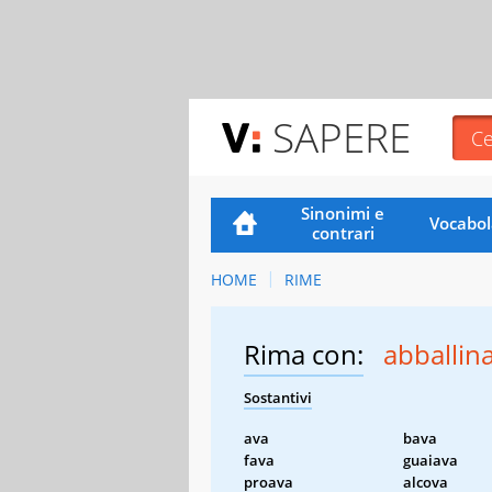
SAPERE
Sinonimi e
Vocabol
contrari
HOME
RIME
Rima con:
abballin
Sostantivi
ava
bava
fava
guaiava
proava
alcova