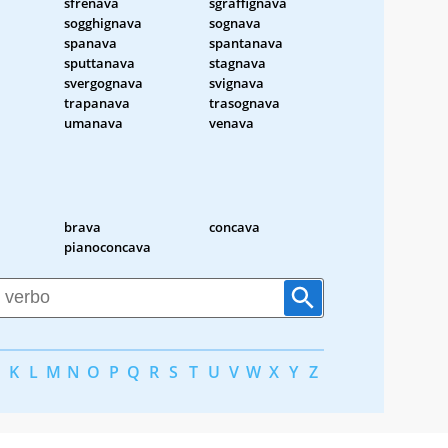
sfrenava
sgraffignava
sogghignava
sognava
spanava
spantanava
sputtanava
stagnava
svergognava
svignava
trapanava
trasognava
umanava
venava
brava
concava
pianoconcava
K
L
M
N
O
P
Q
R
S
T
U
V
W
X
Y
Z