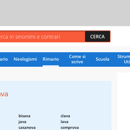
Come si
Strum
ario
Neologismi
Rimario
Scuola
scrive
Uti
ava
bisava
clava
java
lava
casanova
comprova