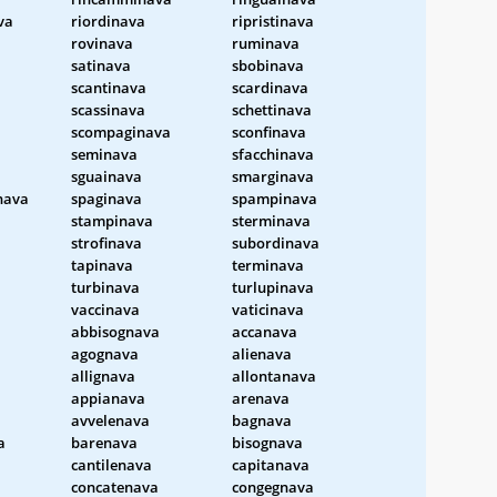
va
riordinava
ripristinava
rovinava
ruminava
satinava
sbobinava
scantinava
scardinava
scassinava
schettinava
scompaginava
sconfinava
seminava
sfacchinava
sguainava
smarginava
nava
spaginava
spampinava
stampinava
sterminava
strofinava
subordinava
tapinava
terminava
turbinava
turlupinava
vaccinava
vaticinava
abbisognava
accanava
agognava
alienava
allignava
allontanava
appianava
arenava
avvelenava
bagnava
a
barenava
bisognava
cantilenava
capitanava
concatenava
congegnava