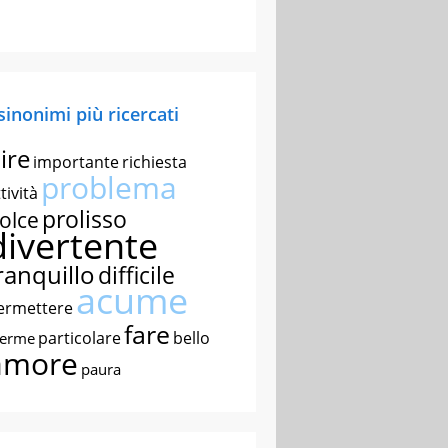
 sinonimi più ricercati
ire
importante
richiesta
problema
tività
prolisso
olce
divertente
ranquillo
difficile
acume
ermettere
fare
particolare
bello
nerme
amore
paura