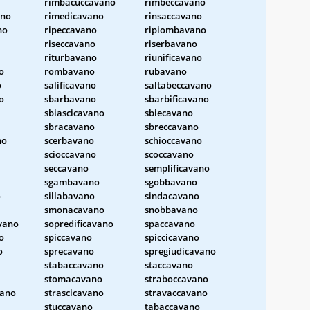
rimbacuccavano
rimbeccavano
no
rimedicavano
rinsaccavano
no
ripeccavano
ripiombavano
riseccavano
riserbavano
riturbavano
riunificavano
o
rombavano
rubavano
o
salificavano
saltabeccavano
o
sbarbavano
sbarbificavano
sbiascicavano
sbiecavano
sbracavano
sbreccavano
no
scerbavano
schioccavano
scioccavano
scoccavano
seccavano
semplificavano
sgambavano
sgobbavano
o
sillabavano
sindacavano
smonacavano
snobbavano
vano
sopredificavano
spaccavano
o
spiccavano
spiccicavano
o
sprecavano
spregiudicavano
stabaccavano
staccavano
stomacavano
straboccavano
vano
strascicavano
stravaccavano
stuccavano
tabaccavano