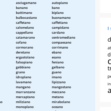
asciugamano
autopiano
banano
bano
battimano
biplano
bulbocastano
buonamano
caffetano
caffettano
calomelano
campidano
I
cappellano
cardano
catamarano
centromediano
d
cofano
compaesano
cormorano
corrimano
at
deretano
ebano
d
ergastolano
esano
falsopiano
feniano
t
gabbiano
galbano
grano
guano
p
idroplano
imano
lavamano
lipizzano
i
mangano
mangostano
marranzano
meccano
mercaptano
metano
no
miliziano
mirabolano
monoplano
oceano