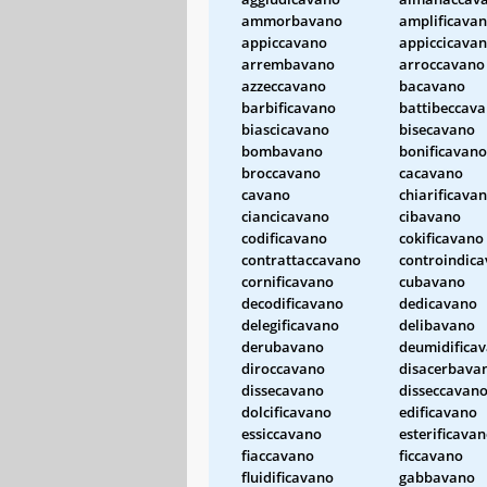
ammorbavano
amplificava
appiccavano
appiccicava
arrembavano
arroccavano
azzeccavano
bacavano
barbificavano
battibeccav
biascicavano
bisecavano
bombavano
bonificavano
broccavano
cacavano
cavano
chiarificava
ciancicavano
cibavano
codificavano
cokificavano
contrattaccavano
controindic
cornificavano
cubavano
decodificavano
dedicavano
delegificavano
delibavano
derubavano
deumidifica
diroccavano
disacerbava
dissecavano
disseccavan
dolcificavano
edificavano
essiccavano
esterificava
fiaccavano
ficcavano
fluidificavano
gabbavano