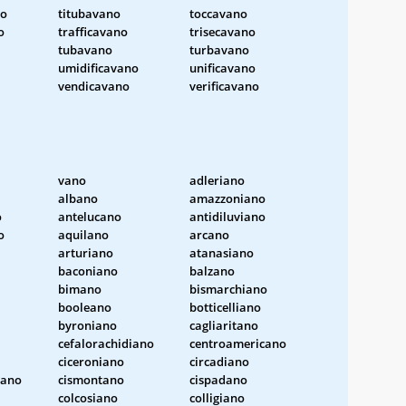
no
titubavano
toccavano
o
trafficavano
trisecavano
tubavano
turbavano
umidificavano
unificavano
vendicavano
verificavano
vano
adleriano
albano
amazzoniano
o
antelucano
antidiluviano
o
aquilano
arcano
arturiano
atanasiano
baconiano
balzano
bimano
bismarchiano
booleano
botticelliano
byroniano
cagliaritano
cefalorachidiano
centroamericano
ciceroniano
circadiano
iano
cismontano
cispadano
colcosiano
colligiano