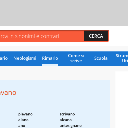
Come si
Strum
ario
Neologismi
Rimario
Scuola
scrive
Uti
avano
pievano
scrivano
alano
alcano
ano
antesignano