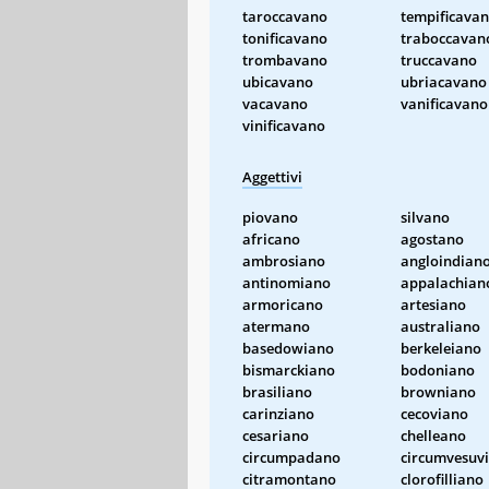
taroccavano
tempificava
tonificavano
traboccavan
trombavano
truccavano
ubicavano
ubriacavano
vacavano
vanificavano
vinificavano
Aggettivi
piovano
silvano
africano
agostano
ambrosiano
angloindian
antinomiano
appalachian
armoricano
artesiano
atermano
australiano
basedowiano
berkeleiano
bismarckiano
bodoniano
brasiliano
browniano
carinziano
cecoviano
cesariano
chelleano
circumpadano
circumvesuv
citramontano
clorofilliano