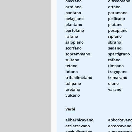
olecrano
oltreoceano
ortolano
ottano
pantano
paramano
pelagiano
pellicano
plantano
platano
portolano
posapiano
rafano
ripiano
salopiano
sbrano
scorfano
sedano
soprammano
spartigrano
sultano
tafano
tetano
timpano
totano
tragopano
trifenilmetano
trimarano
tulipano
ulano
uretano
varano
vulcano
Verbi
abbarbicavano
abboccavan
acciaccavano
accoccavano
aggiudicavano
almanaccav