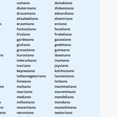
cumano
danubiano
diatermano
dickensiano
draconiano
edoardiano
elisabettiano
elzeviriano
o
erasmiano
erziano
fantozziano
faustiano
friulano
frobeliano
gardesano
gaussiano
giuliano
goethiano
grossolano
guineano
no
huroniano
ibseniano
interurbano
inumano
ivoriano
joyciano
keynesiano
kolchoziano
latteovegetariano
laurenziano
linneano
lontano
ano
malsano
mammaliano
marciano
maremmano
mediano
mendeliano
o
miltoniano
mondano
no
mozartiano
mussoliniano
ano
neroniano
nestoriano