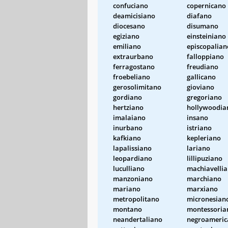
confuciano
copernicano
deamicisiano
diafano
diocesano
disumano
egiziano
einsteiniano
emiliano
episcopalian
extraurbano
falloppiano
ferragostano
freudiano
froebeliano
gallicano
gerosolimitano
gioviano
gordiano
gregoriano
hertziano
hollywoodia
imalaiano
insano
inurbano
istriano
kafkiano
kepleriano
lapalissiano
lariano
leopardiano
lillipuziano
luculliano
machiavelli
manzoniano
marchiano
mariano
marxiano
metropolitano
micronesian
montano
montessoria
neandertaliano
negroameric