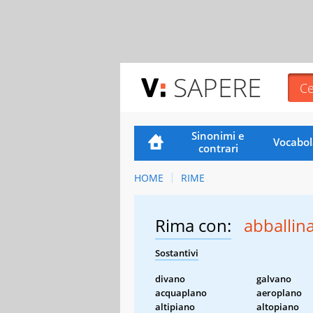
SAPERE
Sinonimi e
Vocabol
contrari
HOME
RIME
Rima con:
abballin
Sostantivi
divano
galvano
acquaplano
aeroplano
altipiano
altopiano