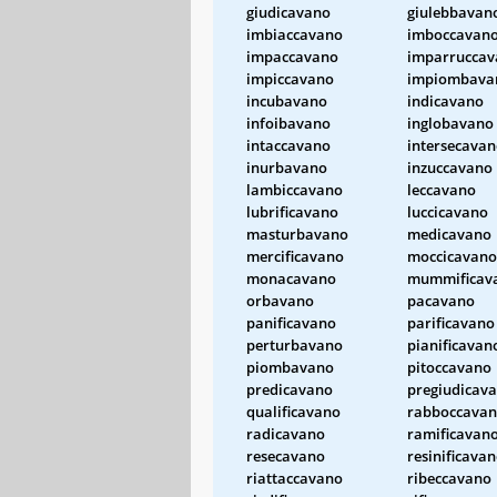
giudicavano
giulebbavan
imbiaccavano
imboccavan
impaccavano
imparruccav
impiccavano
impiombava
incubavano
indicavano
infoibavano
inglobavano
intaccavano
intersecava
inurbavano
inzuccavano
lambiccavano
leccavano
lubrificavano
luccicavano
masturbavano
medicavano
mercificavano
moccicavano
monacavano
mummificav
orbavano
pacavano
panificavano
parificavano
perturbavano
pianificavan
piombavano
pitoccavano
predicavano
pregiudicav
qualificavano
rabboccava
radicavano
ramificavan
resecavano
resinificava
riattaccavano
ribeccavano