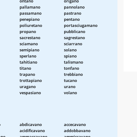
ontano
origano
pallamano
pannolano
passamano
pastrano
penepiano
pentano
poliuretano
portasciugamano
propano
pubblicano
sacrestano
sagrestano
sciamano
sciarrano
semipiano
solano
sperlano
spiano
tahitiano
talismano
titano
tonfano
trapano
trebbiano
trottapiano
tucano
uragano
urano
vespasiano
volano
o
abdicavano
accecavano
acidificavano
addobbavano
ano
ammaccavano
ammiccavano