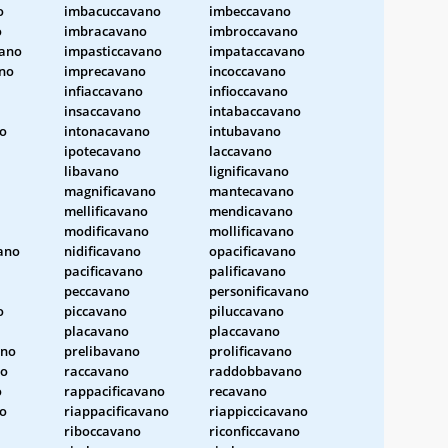
o
imbacuccavano
imbeccavano
o
imbracavano
imbroccavano
ano
impasticcavano
impataccavano
no
imprecavano
incoccavano
infiaccavano
infioccavano
insaccavano
intabaccavano
no
intonacavano
intubavano
ipotecavano
laccavano
libavano
lignificavano
magnificavano
mantecavano
mellificavano
mendicavano
modificavano
mollificavano
ano
nidificavano
opacificavano
pacificavano
palificavano
peccavano
personificavano
o
piccavano
piluccavano
placavano
placcavano
ano
prelibavano
prolificavano
no
raccavano
raddobbavano
o
rappacificavano
recavano
no
riappacificavano
riappiccicavano
riboccavano
riconficcavano