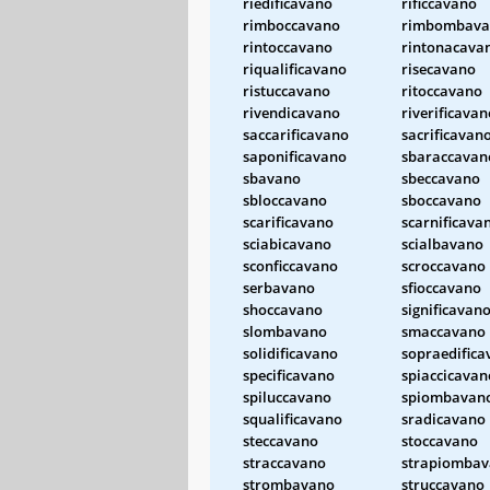
riedificavano
rificcavano
rimboccavano
rimbombava
rintoccavano
rintonacava
riqualificavano
risecavano
ristuccavano
ritoccavano
rivendicavano
riverificavan
saccarificavano
sacrificavan
saponificavano
sbaraccavan
sbavano
sbeccavano
sbloccavano
sboccavano
scarificavano
scarnificava
sciabicavano
scialbavano
sconficcavano
scroccavano
serbavano
sfioccavano
shoccavano
significavan
slombavano
smaccavano
solidificavano
sopraedifica
specificavano
spiaccicavan
spiluccavano
spiombavan
squalificavano
sradicavano
steccavano
stoccavano
straccavano
strapiomba
strombavano
struccavano