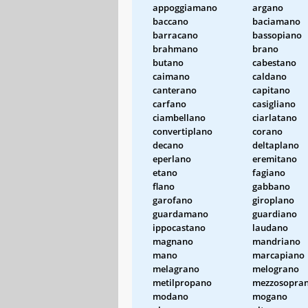
appoggiamano
argano
baccano
baciamano
barracano
bassopiano
brahmano
brano
butano
cabestano
caimano
caldano
canterano
capitano
carfano
casigliano
ciambellano
ciarlatano
convertiplano
corano
decano
deltaplano
eperlano
eremitano
etano
fagiano
flano
gabbano
garofano
giroplano
guardamano
guardiano
ippocastano
laudano
magnano
mandriano
mano
marcapiano
melagrano
melograno
metilpropano
mezzosopra
modano
mogano