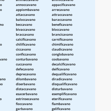
no
annoccavano
appacificavano
no
appiombavano
arrecavano
attaccavano
attraccavano
baloccavano
baraccavano
ano
beccavano
beneficavano
bivaccavano
bloccavano
braccavano
brancicavano
calcificavano
carnificavano
no
chilificavano
chimificavano
ciccavano
claudicavano
conficcavano
conglobavano
avano
conturbavano
coobavano
cuccavano
decalcificavano
defecavano
deificavano
deprecavano
dequalificavano
vano
dilombavano
diradicavano
no
diserbavano
disqualificavano
o
distaccavano
disturbavano
esacerbavano
esemplificavano
no
estrinsecavano
eterificavano
fioccavano
flambavano
garbavano
gelificavano