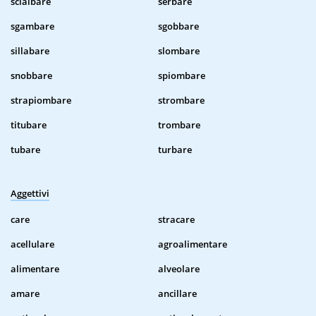
scialbare
serbare
sgambare
sgobbare
sillabare
slombare
snobbare
spiombare
strapiombare
strombare
titubare
trombare
tubare
turbare
Aggettivi
care
stracare
acellulare
agroalimentare
alimentare
alveolare
amare
ancillare