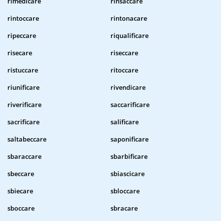
rimedicare
rinsaccare
rintoccare
rintonacare
ripeccare
riqualificare
risecare
riseccare
ristuccare
ritoccare
riunificare
rivendicare
riverificare
saccarificare
sacrificare
salificare
saltabeccare
saponificare
sbaraccare
sbarbificare
sbeccare
sbiascicare
sbiecare
sbloccare
sboccare
sbracare