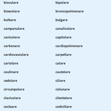
bioculare
bipolare
bisecolare
broncopolmonare
bulbare
bulgare
campanulare
canalicolare
canicolare
capitolare
carbonare
cardiopolmonare
cardiovascolare
carpellare
cartolare
catare
caulinare
cautelare
cedolare
ciliare
circumpolare
cislunare
clavicolare
clientelare
cocleare
codicillare