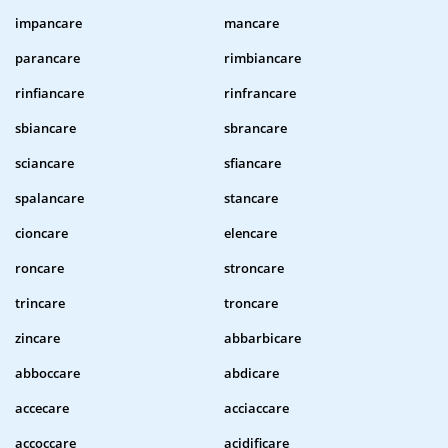
impancare
mancare
parancare
rimbiancare
rinfiancare
rinfrancare
sbiancare
sbrancare
sciancare
sfiancare
spalancare
stancare
cioncare
elencare
roncare
stroncare
trincare
troncare
zincare
abbarbicare
abboccare
abdicare
accecare
acciaccare
accoccare
acidificare