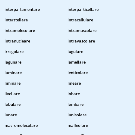
interparlamentare
interparticellare
interstellare
intracellulare
intramolecolare
intramuscolare
intranucleare
intravascolare
irregolare
iugulare
lagunare
lamellare
laminare
lenticolare
liminare
lineare
livellare
lobare
lobulare
lombare
lunare
lunisolare
macromolecolare
malleolare