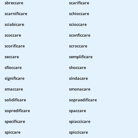
sbreccare
scarificare
scarnificare
schioccare
sciabicare
scioccare
scoccare
sconficcare
scorificare
scroccare
seccare
semplificare
sfioccare
shoccare
significare
sindacare
smaccare
smonacare
solidificare
sopraedificare
sopredificare
spaccare
specificare
spiaccicare
spiccare
spiccicare