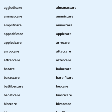
aggiudicare
almanaccare
ammaccare
ammiccare
amplificare
annoccare
appacificare
appiccare
appiccicare
arrecare
arroccare
attaccare
attraccare
azzeccare
bacare
baloccare
baraccare
barbificare
battibeccare
beccare
beneficare
biascicare
bisecare
bivaccare