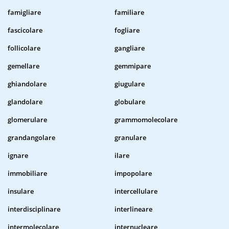
famigliare
familiare
fascicolare
fogliare
follicolare
gangliare
gemellare
gemmipare
ghiandolare
giugulare
glandolare
globulare
glomerulare
grammomolecolare
grandangolare
granulare
ignare
ilare
immobiliare
impopolare
insulare
intercellulare
interdisciplinare
interlineare
intermolecolare
internucleare