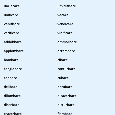
ubriacare
umidificare
unificare
vacare
vanificare
vendicare
verificare
vinificare
addobbare
ammorbare
appiombare
arrembare
bombare
cibare
conglobare
conturbare
coobare
cubare
delibare
derubare
dilombare
disacerbare
diserbare
disturbare
esacerbare
flambare