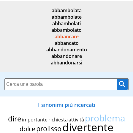
abbambolata
abbambolate
abbambolati
abbambolato
abbancare
abbancato
abbandonamento
abbandonare
abbandonarsi
I sinonimi più ricercati
problema
dire
importante
richiesta
attività
divertente
prolisso
dolce