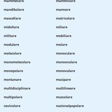
mammellare
mammillare
mandibolare
mannare
mascellare
matricolare
midollare
miliare
militare
mobiliare
modulare
molare
molecolare
monoculare
monomolecolare
monoovulare
monopolare
monovulare
montanare
mucipare
multidisciplinare
multilineare
multipolare
muscolare
navicolare
nazionalpopolare