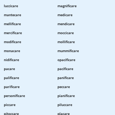
luccicare
magnificare
mantecare
medicare
mellificare
mendicare
mercificare
moccicare
modificare
mollificare
monacare
mummificare
nidificare
opacificare
pacare
pacificare
palificare
panificare
parificare
peccare
personificare
pianificare
piccare
piluccare
pitoccare
placare