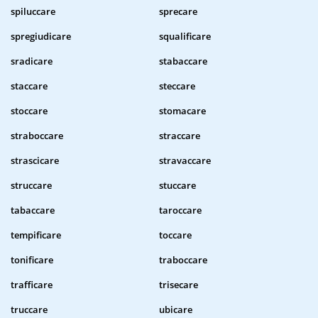
spiluccare
sprecare
spregiudicare
squalificare
sradicare
stabaccare
staccare
steccare
stoccare
stomacare
straboccare
straccare
strascicare
stravaccare
struccare
stuccare
tabaccare
taroccare
tempificare
toccare
tonificare
traboccare
trafficare
trisecare
truccare
ubicare