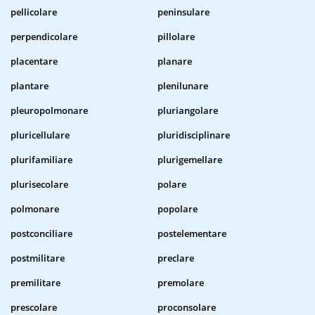
pellicolare
peninsulare
perpendicolare
pillolare
placentare
planare
plantare
plenilunare
pleuropolmonare
pluriangolare
pluricellulare
pluridisciplinare
plurifamiliare
plurigemellare
plurisecolare
polare
polmonare
popolare
postconciliare
postelementare
postmilitare
preclare
premilitare
premolare
prescolare
proconsolare