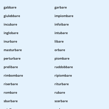
gabbare
garbare
giulebbare
impiombare
incubare
infoibare
inglobare
intubare
inurbare
libare
masturbare
orbare
perturbare
piombare
prelibare
raddobbare
rimbombare
ripiombare
riserbare
riturbare
rombare
rubare
sbarbare
scerbare