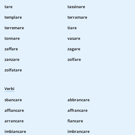
tare
tassinare
templare
terramare
terremare
tiare
tonnare
vasare
zaffare
zagare
zanzare
zolfare
zolfatare
Verbi
sbancare
abbrancare
affiancare
affrancare
arrancare
fiancare
imbiancare
imbrancare