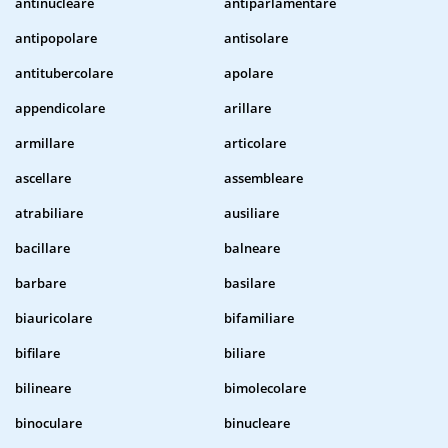
antinucleare
antiparlamentare
antipopolare
antisolare
antitubercolare
apolare
appendicolare
arillare
armillare
articolare
ascellare
assembleare
atrabiliare
ausiliare
bacillare
balneare
barbare
basilare
biauricolare
bifamiliare
bifilare
biliare
bilineare
bimolecolare
binoculare
binucleare