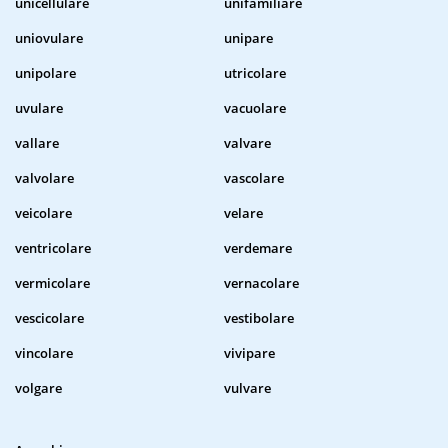
unicellulare
unifamiliare
uniovulare
unipare
unipolare
utricolare
uvulare
vacuolare
vallare
valvare
valvolare
vascolare
veicolare
velare
ventricolare
verdemare
vermicolare
vernacolare
vescicolare
vestibolare
vincolare
vivipare
volgare
vulvare