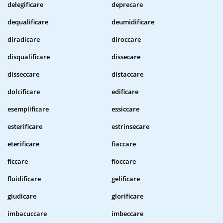
delegificare
deprecare
dequalificare
deumidificare
diradicare
diroccare
disqualificare
dissecare
disseccare
distaccare
dolcificare
edificare
esemplificare
essiccare
esterificare
estrinsecare
eterificare
fiaccare
ficcare
fioccare
fluidificare
gelificare
giudicare
glorificare
imbacuccare
imbeccare