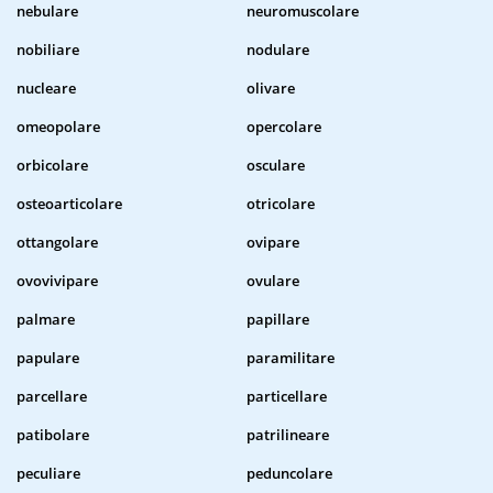
nebulare
neuromuscolare
nobiliare
nodulare
nucleare
olivare
omeopolare
opercolare
orbicolare
osculare
osteoarticolare
otricolare
ottangolare
ovipare
ovovivipare
ovulare
palmare
papillare
papulare
paramilitare
parcellare
particellare
patibolare
patrilineare
peculiare
peduncolare