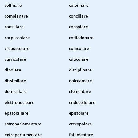
collinare
colonnare
complanare
conciliare
consiliare
consolare
corpuscolare
cotiledonare
crepuscolare
cunicolare
curricolare
cuticolare
dipolare
disciplinare
dissimilare
dolceamare
domiciliare
elementare
elettronucleare
endocellulare
epatobiliare
epistolare
estraparlamentare
eteropolare
extraparlamentare
fallimentare