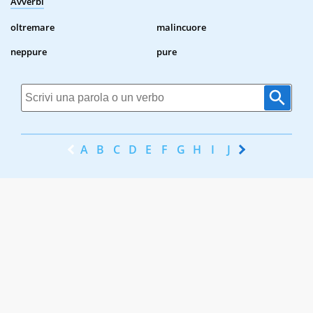
Avverbi
oltremare
malincuore
neppure
pure
A
B
C
D
E
F
G
H
I
J
K
L
M
N