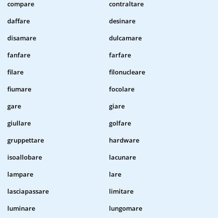
compare
contraltare
daffare
desinare
disamare
dulcamare
fanfare
farfare
filare
filonucleare
fiumare
focolare
gare
giare
giullare
golfare
gruppettare
hardware
isoallobare
lacunare
lampare
lare
lasciapassare
limitare
luminare
lungomare