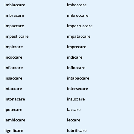
imbiaccare
imboccare
imbracare
imbroccare
impaccare
imparruccare
impasticcare
impataccare
impiccare
imprecare
incoccare
indicare
infiaccare
infioccare
insaccare
intabaccare
intaccare
intersecare
intonacare
inzuccare
ipotecare
laccare
lambiccare
leccare
lignificare
lubrificare