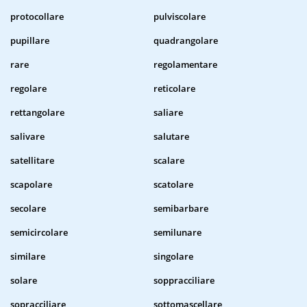
protocollare
pulviscolare
pupillare
quadrangolare
rare
regolamentare
regolare
reticolare
rettangolare
saliare
salivare
salutare
satellitare
scalare
scapolare
scatolare
secolare
semibarbare
semicircolare
semilunare
similare
singolare
solare
soppracciliare
sopracciliare
sottomascellare