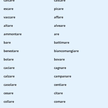
calcare
cascare
escare
picare
vaccare
affare
altare
alveare
ammontare
are
bare
battimare
benestare
biancomangiare
bolare
bovare
caciare
cagnare
calzare
campanare
casolare
centiare
cesare
citare
collare
comare