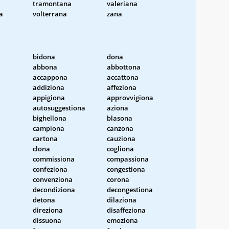
tramontana
valeriana
a
volterrana
zana
bidona
dona
abbona
abbottona
accappona
accattona
addiziona
affeziona
appigiona
approvvigiona
autosuggestiona
aziona
bighellona
blasona
campiona
canzona
cartona
cauziona
clona
cogliona
commissiona
compassiona
confeziona
congestiona
convenziona
corona
decondiziona
decongestiona
detona
dilaziona
direziona
disaffeziona
dissuona
emoziona