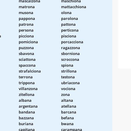
mascalzona
maschiona
matrona
mattacchiona
musona
olona
pappona
parolona
patrona
pattona
persona
perticona
a
picciona
pisciona
pomiciona
porcacciona
puzzona
ragazzona
sbavona
sborniona
sciattona
scroccona
spaccona
spiona
strafalciona
strillona
terrona
testona
trippona
ubriacona
villanzona
vociona
zitellona
zona
albana
altana
argentana
atellana
bandana
barcana
bazzana
befana
buriana
bwana
capitana
carampana