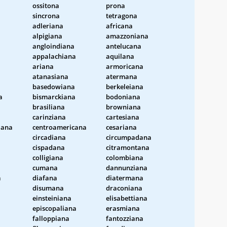
ossitona
prona
sincrona
tetragona
adleriana
africana
alpigiana
amazzoniana
angloindiana
antelucana
appalachiana
aquilana
ariana
armoricana
atanasiana
atermana
basedowiana
berkeleiana
a
bismarckiana
bodoniana
brasiliana
browniana
carinziana
cartesiana
iana
centroamericana
cesariana
circadiana
circumpadana
cispadana
citramontana
colligiana
colombiana
cumana
dannunziana
a
diafana
diatermana
disumana
draconiana
einsteiniana
elisabettiana
episcopaliana
erasmiana
falloppiana
fantozziana