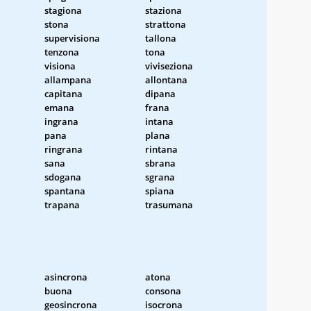
stagiona
staziona
stona
strattona
supervisiona
tallona
tenzona
tona
visiona
viviseziona
allampana
allontana
capitana
dipana
emana
frana
ingrana
intana
pana
plana
ringrana
rintana
sana
sbrana
sdogana
sgrana
spantana
spiana
trapana
trasumana
asincrona
atona
buona
consona
geosincrona
isocrona