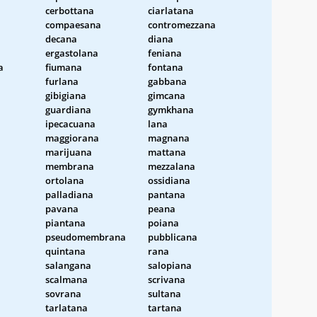
cerbottana
ciarlatana
compaesana
contromezzana
decana
diana
ergastolana
feniana
a
fiumana
fontana
furlana
gabbana
gibigiana
gimcana
guardiana
gymkhana
ipecacuana
lana
maggiorana
magnana
marijuana
mattana
membrana
mezzalana
ortolana
ossidiana
palladiana
pantana
pavana
peana
piantana
poiana
pseudomembrana
pubblicana
quintana
rana
salangana
salopiana
scalmana
scrivana
sovrana
sultana
tarlatana
tartana