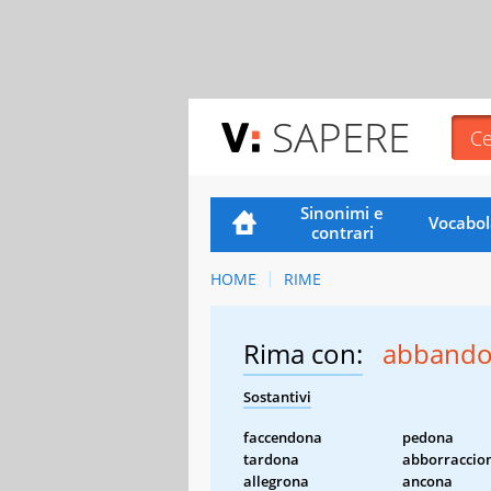
SAPERE
Sinonimi e
Vocabol
contrari
HOME
RIME
Rima con:
abband
Sostantivi
faccendona
pedona
tardona
abborraccio
allegrona
ancona