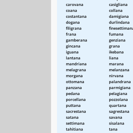
carovana
casigliana
coana
collana
costantana
damigiana
dogana
durlindana
filigrana
finesettiman
frana
fumana
gamberana
genziana
gincana
grana
iguana
ikebana
lantana
liana
mandriana
marana
melagrana
melanzana
morgana
nirvana
ottomana
palandrana
panzana
parmigiana
pedana
pelagiana
porcellana
pozzolana
puttana
quartana
sacrestana
sagrestana
satana
savana
settimana
sisalana
tahitiana
tana