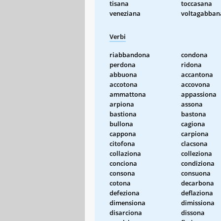
tisana
toccasana
veneziana
voltagabban
Verbi
riabbandona
condona
perdona
ridona
abbuona
accantona
accotona
accovona
ammattona
appassiona
arpiona
assona
bastiona
bastona
bullona
cagiona
cappona
carpiona
citofona
clacsona
collaziona
colleziona
conciona
condiziona
consona
consuona
cotona
decarbona
defeziona
deflaziona
dimensiona
dimissiona
disarciona
dissona