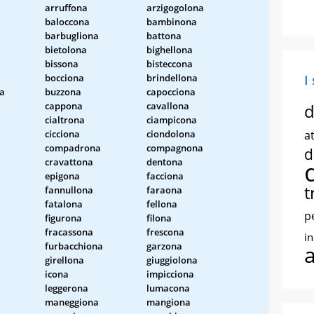
arruffona
arzigogolona
baloccona
bambinona
barbugliona
battona
bietolona
bighellona
bissona
bisteccona
bocciona
brindellona
I
a
buzzona
capocciona
cappona
cavallona
d
cialtrona
ciampicona
cicciona
ciondolona
at
compadrona
compagnona
d
cravattona
dentona
epigona
facciona
t
fannullona
faraona
fatalona
fellona
p
figurona
filona
fracassona
frescona
i
furbacchiona
garzona
girellona
giuggiolona
icona
impicciona
leggerona
lumacona
maneggiona
mangiona