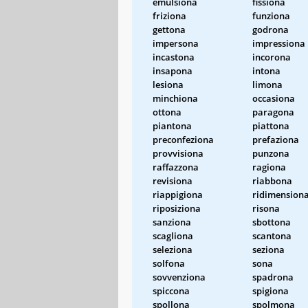
emulsiona
fissiona
friziona
funziona
gettona
godrona
impersona
impressiona
incastona
incorona
insapona
intona
lesiona
limona
minchiona
occasiona
ottona
paragona
piantona
piattona
preconfeziona
prefaziona
provvisiona
punzona
raffazzona
ragiona
revisiona
riabbona
riappigiona
ridimension
riposiziona
risona
sanziona
sbottona
scagliona
scantona
seleziona
seziona
solfona
sona
sovvenziona
spadrona
spiccona
spigiona
spollona
spolmona