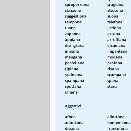
sproporziona
sragiona
stazzona
steccona
suggestiona
suona
tampona
telefona
tuona
ustiona
zappona
accana
appiana
arruffiana
disingrana
disumana
impana
impantana
mangana
modana
porcellana
profana
ripiana
risana
scalmana
scampana
spampana
spana
sputtana
stana
umana
Aggettivi
afona
alloctona
autoctona
bontempona
dissona
francofona