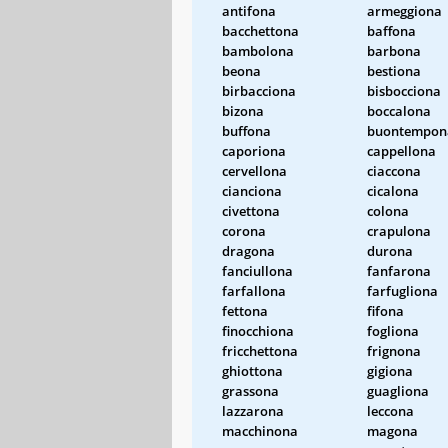
antifona
armeggiona
bacchettona
baffona
bambolona
barbona
beona
bestiona
birbacciona
bisbocciona
bizona
boccalona
buffona
buontempon
caporiona
cappellona
cervellona
ciaccona
cianciona
cicalona
civettona
colona
corona
crapulona
dragona
durona
fanciullona
fanfarona
farfallona
farfugliona
fettona
fifona
finocchiona
fogliona
fricchettona
frignona
ghiottona
gigiona
grassona
guagliona
lazzarona
leccona
macchinona
magona