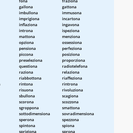
fona
fraziona
gallona
gattona
imbullona
immusona
imprigiona
incartona
inflaziona
ingavona
introna
ispeziona
mattona
menziona
opziona
ossessiona
pensiona
perfeziona
piccona
posiziona
preseleziona
proporziona
questiona
radiotelefona
raziona
relaziona
riabbottona
riaffeziona
a
rintona
rintrona
risuona
rivoluziona
sbullona
scagiona
scorona
scozzona
sgroppona
smattona
sottodimensiona
sovradimensiona
sperona
spezzona
spintona
spiona
sprigiona
sprona