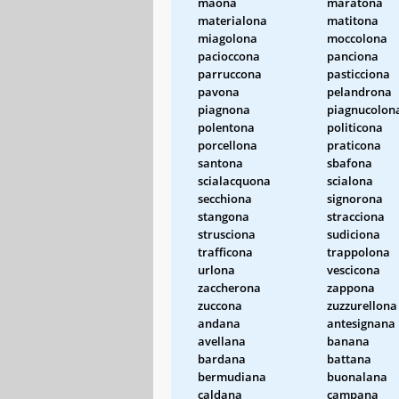
maona
maratona
materialona
matitona
miagolona
moccolona
pacioccona
panciona
parruccona
pasticciona
pavona
pelandrona
piagnona
piagnucolon
polentona
politicona
porcellona
praticona
santona
sbafona
scialacquona
scialona
secchiona
signorona
stangona
stracciona
strusciona
sudiciona
trafficona
trappolona
urlona
vescicona
zaccherona
zappona
zuccona
zuzzurellona
andana
antesignana
avellana
banana
bardana
battana
bermudiana
buonalana
caldana
campana