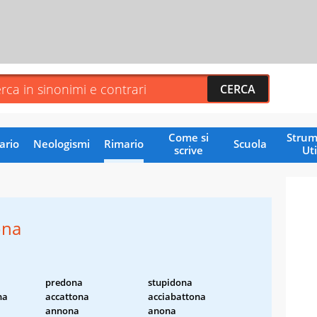
Come si
Strum
ario
Neologismi
Rimario
Scuola
scrive
Uti
ona
predona
stupidona
na
accattona
acciabattona
annona
anona