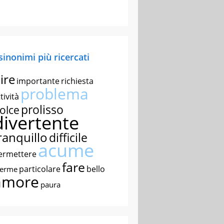
 sinonimi più ricercati
ire
importante
richiesta
problema
tività
prolisso
olce
divertente
ranquillo
difficile
acume
ermettere
fare
particolare
bello
nerme
amore
paura