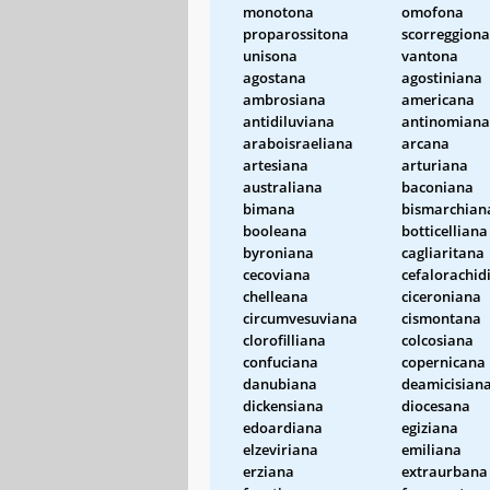
monotona
omofona
proparossitona
scorreggiona
unisona
vantona
agostana
agostiniana
ambrosiana
americana
antidiluviana
antinomiana
araboisraeliana
arcana
artesiana
arturiana
australiana
baconiana
bimana
bismarchian
booleana
botticelliana
byroniana
cagliaritana
cecoviana
cefalorachid
chelleana
ciceroniana
circumvesuviana
cismontana
clorofilliana
colcosiana
confuciana
copernicana
danubiana
deamicisian
dickensiana
diocesana
edoardiana
egiziana
elzeviriana
emiliana
erziana
extraurbana