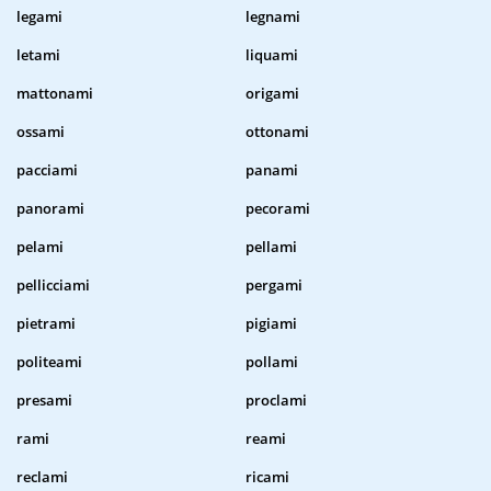
legami
legnami
letami
liquami
mattonami
origami
ossami
ottonami
pacciami
panami
panorami
pecorami
pelami
pellami
pellicciami
pergami
pietrami
pigiami
politeami
pollami
presami
proclami
rami
reami
reclami
ricami