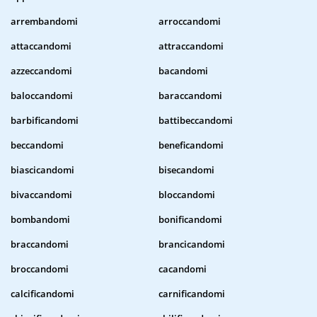
arrembandomi
arroccandomi
attaccandomi
attraccandomi
azzeccandomi
bacandomi
baloccandomi
baraccandomi
barbificandomi
battibeccandomi
beccandomi
beneficandomi
biascicandomi
bisecandomi
bivaccandomi
bloccandomi
bombandomi
bonificandomi
braccandomi
brancicandomi
broccandomi
cacandomi
calcificandomi
carnificandomi