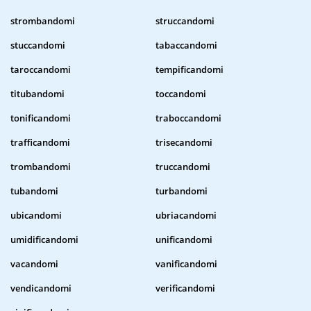
strombandomi
struccandomi
stuccandomi
tabaccandomi
taroccandomi
tempificandomi
titubandomi
toccandomi
tonificandomi
traboccandomi
trafficandomi
trisecandomi
trombandomi
truccandomi
tubandomi
turbandomi
ubicandomi
ubriacandomi
umidificandomi
unificandomi
vacandomi
vanificandomi
vendicandomi
verificandomi