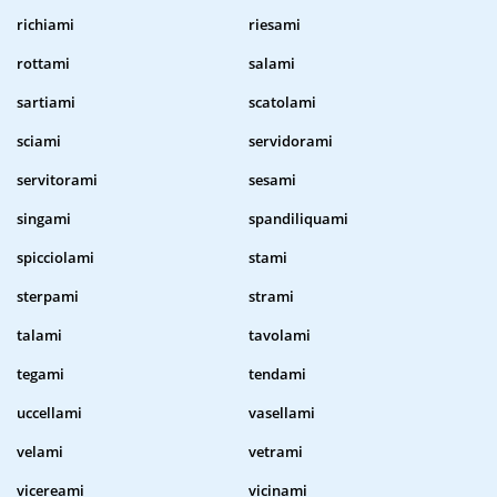
richiami
riesami
rottami
salami
sartiami
scatolami
sciami
servidorami
servitorami
sesami
singami
spandiliquami
spicciolami
stami
sterpami
strami
talami
tavolami
tegami
tendami
uccellami
vasellami
velami
vetrami
vicereami
vicinami