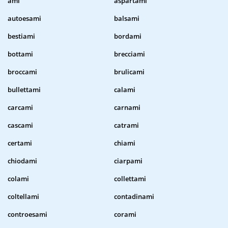
ami
aspartami
autoesami
balsami
bestiami
bordami
bottami
brecciami
broccami
brulicami
bullettami
calami
carcami
carnami
cascami
catrami
certami
chiami
chiodami
ciarpami
colami
collettami
coltellami
contadinami
controesami
corami