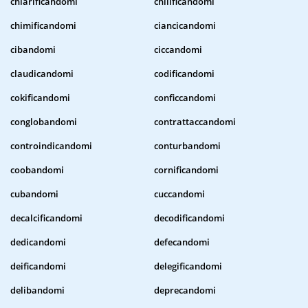
chiarificandomi
chilificandomi
chimificandomi
ciancicandomi
cibandomi
ciccandomi
claudicandomi
codificandomi
cokificandomi
conficcandomi
conglobandomi
contrattaccandomi
controindicandomi
conturbandomi
coobandomi
cornificandomi
cubandomi
cuccandomi
decalcificandomi
decodificandomi
dedicandomi
defecandomi
deificandomi
delegificandomi
delibandomi
deprecandomi