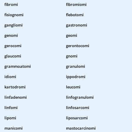
fibromi
fibromiomi
fisiognomi
flebotomi
gangliomi
gastronomi
genomi
geomi
gerocomi
gerontocomi
glaucomi
gnomi
grammoatomi
granulomi
idiomi
ippodromi
kartodromi
leucomi
linfadenomi
linfogranulomi
linfomi
linfosarcomi
lipomi
liposarcomi
manicomi
mastocarcinomi