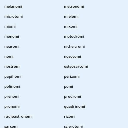
melanomi
metronomi
microtomi
mielomi
miomi
mixomi
monomi
motodromi
neuromi
nichelcromi
nomi
nosocomi
nostromi
osteosarcomi
papillomi
perizomi
polinomi
pomi
prenomi
prodromi
pronomi
quadrinomi
radioastronomi
rizomi
sarcomi
sclerotomi