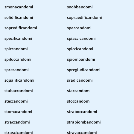
smonacandomi
snobbandomi
solidificandomi
sopraedificandomi
sopredificandomi
spaccandomi
specificandomi
spiaccicandomi
spiccandomi
spiccicandomi
spiluccandomi
spiombandomi
sprecandomi
spregiudicandomi
squalificandomi
sradicandomi
stabaccandomi
staccandomi
steccandomi
stoccandomi
stomacandomi
straboccandomi
straccandomi
strapiombandomi
strascicandomi
stravaccandomi