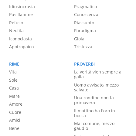
Idiosincrasia
Pragmatico
Pusillanime
Conoscenza
Refuso
Riassunto
Neofita
Paradigma
Iconoclasta
Gioia
Apotropaico
Tristezza
RIME
PROVERBI
Vita
La verità vien sempre a
galla
Sole
Uomo avvisato, mezzo
Casa
salvato
Mare
Una rondine non fa
primavera
Amore
Il mattino ha l'oro in
Cuore
bocca
Amici
Mal comune, mezzo
Bene
gaudio