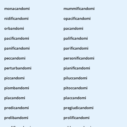
monacandomi
mummificandomi
nidificandomi
opacificandomi
orbandomi
pacandomi
pacificandomi
palificandomi
panificandomi
parificandomi
peccandomi
personificandomi
perturbandomi
pianificandomi
piccandomi
piluccandomi
piombandomi
pitoccandomi
placandomi
placcandomi
predicandomi
pregiudicandomi
prelibandomi
prolificandomi