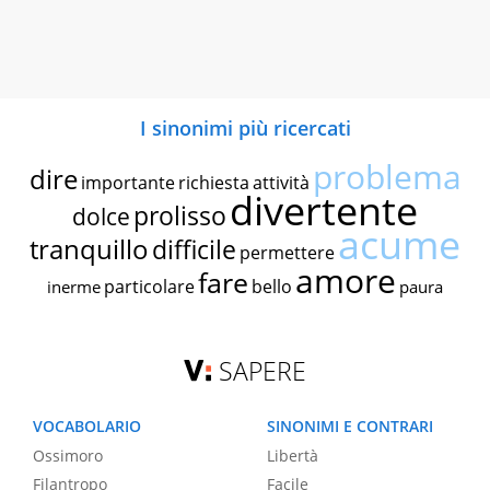
I sinonimi più ricercati
problema
dire
importante
richiesta
attività
divertente
prolisso
dolce
acume
tranquillo
difficile
permettere
amore
fare
particolare
bello
inerme
paura
SAPERE
VOCABOLARIO
SINONIMI E CONTRARI
Ossimoro
Libertà
Filantropo
Facile