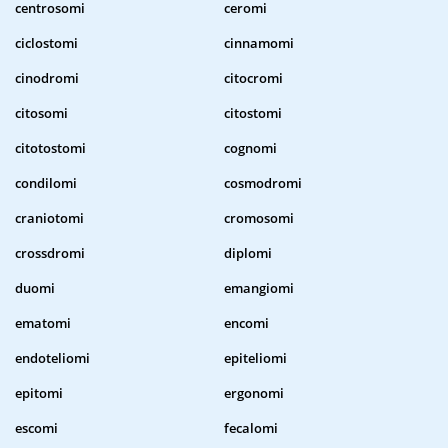
centrosomi
ceromi
ciclostomi
cinnamomi
cinodromi
citocromi
citosomi
citostomi
citotostomi
cognomi
condilomi
cosmodromi
craniotomi
cromosomi
crossdromi
diplomi
duomi
emangiomi
ematomi
encomi
endoteliomi
epiteliomi
epitomi
ergonomi
escomi
fecalomi