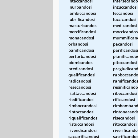
intaccandosi
intersecando
inurbandosi
inzuccandosi
lambiccandosi
leccandosi
lubrificandosi
luccicandosi
masturbandosi
medicandosi
mercificandosi
moccicandos
monacandosi
mummifican
orbandosi
pacandosi
panificandosi
parificandos
perturbandosi
pianificando
piombandosi
pitoccandosi
predicandosi
pregiudicand
qualificandosi
rabboccando
radicandosi
ramificandos
resecandosi
resinificando
riattaccandosi
ribeccandosi
riedificandosi
rificcandosi
rimboccandosi
rimbomband
rintoccandosi
rintonacand
riqualificandosi
risecandosi
ristuccandosi
ritoccandosi
rivendicandosi
riverificando
saccarificandosi
sacrificandos