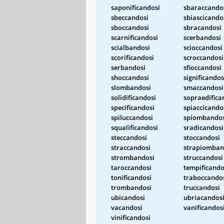
saponificandosi
sbaraccando
sbeccandosi
sbiascicando
sboccandosi
sbracandosi
scarnificandosi
scerbandosi
scialbandosi
scioccandosi
scorificandosi
scroccandosi
serbandosi
sfioccandosi
shoccandosi
significandos
slombandosi
smaccandosi
solidificandosi
sopraedifica
specificandosi
spiaccicando
spiluccandosi
spiombandos
squalificandosi
sradicandosi
steccandosi
stoccandosi
straccandosi
strapiomban
strombandosi
struccandosi
taroccandosi
tempificando
tonificandosi
traboccando
trombandosi
truccandosi
ubicandosi
ubriacandos
vacandosi
vanificandos
vinificandosi