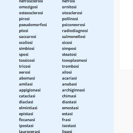
nefrosclerosi
nefrosi
omozigosi
ornitosi
osteosclerosi
otosclerosi
pirosi
pollinosi
pseudomorfosi
psiconevrosi
ptosi
radiodiagnosi
saccarosi
salmonellosi
scoliosi
sicosi
simbiosi
simposi
sposi
steatosi
tossicosi
toxoplasmosi
tricosi
trombosi
xerosi
xilosi
abomasi
acariasi
amilasi
anabasi
appigionasi
archiginnasi
cataclasi
chimasi
diaclasi
diastasi
elmintiasi
emostasi
epistasi
estasi
ficcanasi
frasi
ipostasi
isostasi
laurocerasi
lipasi