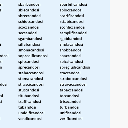
si
sbarbandosi
sbarbificandosi
si
sbiecandosi
sbloccandosi
sbreccandosi
scarificandosi
schioccandosi
sciabicandosi
scoccandosi
sconficcandosi
seccandosi
semplificandosi
sgambandosi
sgobbandosi
i
sillabandosi
sindacandosi
smonacandosi
snobbandosi
ndosi
sopredificandosi
spaccandosi
si
spiccandosi
spiccicandosi
i
sprecandosi
spregiudicandosi
stabaccandosi
staccandosi
stomacandosi
straboccandosi
dosi
strascicandosi
stravaccandosi
stuccandosi
tabaccandosi
si
titubandosi
toccandosi
si
trafficandosi
trisecandosi
tubandosi
turbandosi
i
umidificandosi
unificandosi
i
vendicandosi
verificandosi