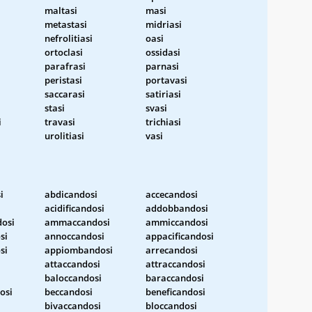
maltasi
masi
metastasi
midriasi
nefrolitiasi
oasi
ortoclasi
ossidasi
parafrasi
parnasi
peristasi
portavasi
saccarasi
satiriasi
stasi
svasi
i
travasi
trichiasi
urolitiasi
vasi
i
abdicandosi
accecandosi
i
acidificandosi
addobbandosi
osi
ammaccandosi
ammiccandosi
si
annoccandosi
appacificandosi
si
appiombandosi
arrecandosi
i
attaccandosi
attraccandosi
baloccandosi
baraccandosi
osi
beccandosi
beneficandosi
bivaccandosi
bloccandosi