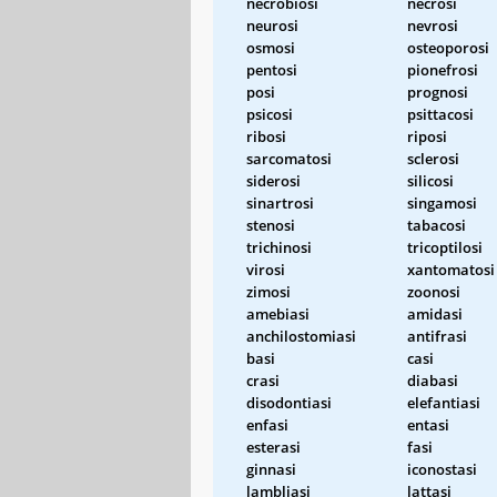
necrobiosi
necrosi
neurosi
nevrosi
osmosi
osteoporosi
pentosi
pionefrosi
posi
prognosi
psicosi
psittacosi
ribosi
riposi
sarcomatosi
sclerosi
siderosi
silicosi
sinartrosi
singamosi
stenosi
tabacosi
trichinosi
tricoptilosi
virosi
xantomatosi
zimosi
zoonosi
amebiasi
amidasi
anchilostomiasi
antifrasi
basi
casi
crasi
diabasi
disodontiasi
elefantiasi
enfasi
entasi
esterasi
fasi
ginnasi
iconostasi
lambliasi
lattasi