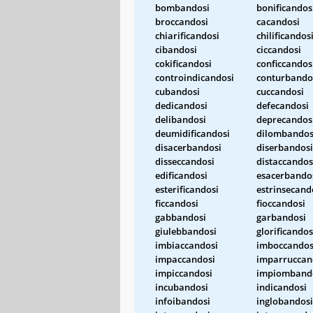
bombandosi
bonificandos
broccandosi
cacandosi
chiarificandosi
chilificandos
cibandosi
ciccandosi
cokificandosi
conficcandos
controindicandosi
conturbando
cubandosi
cuccandosi
dedicandosi
defecandosi
delibandosi
deprecandos
deumidificandosi
dilombandos
disacerbandosi
diserbandosi
disseccandosi
distaccandos
edificandosi
esacerbando
esterificandosi
estrinsecand
ficcandosi
fioccandosi
gabbandosi
garbandosi
giulebbandosi
glorificandos
imbiaccandosi
imboccandos
impaccandosi
imparruccan
impiccandosi
impiomband
incubandosi
indicandosi
infoibandosi
inglobandosi