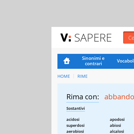
SAPERE
Sinonimi e
Vocabol
contrari
HOME
RIME
Rima con:
abbando
Sostantivi
acidosi
apodosi
superdosi
abiosi
aerobiosi
alcalosi