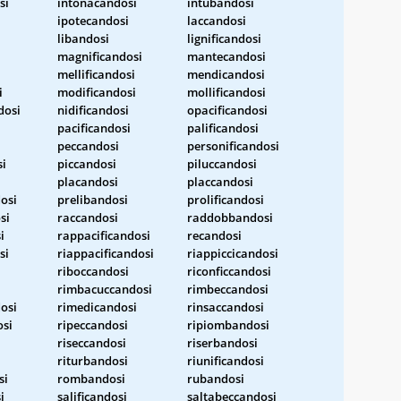
si
intonacandosi
intubandosi
ipotecandosi
laccandosi
libandosi
lignificandosi
magnificandosi
mantecandosi
mellificandosi
mendicandosi
i
modificandosi
mollificandosi
dosi
nidificandosi
opacificandosi
pacificandosi
palificandosi
i
peccandosi
personificandosi
si
piccandosi
piluccandosi
placandosi
placcandosi
osi
prelibandosi
prolificandosi
si
raccandosi
raddobbandosi
i
rappacificandosi
recandosi
si
riappacificandosi
riappiccicandosi
riboccandosi
riconficcandosi
rimbacuccandosi
rimbeccandosi
osi
rimedicandosi
rinsaccandosi
osi
ripeccandosi
ripiombandosi
riseccandosi
riserbandosi
riturbandosi
riunificandosi
si
rombandosi
rubandosi
i
salificandosi
saltabeccandosi