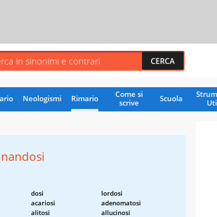
Come si
Strum
ario
Neologismi
Rimario
Scuola
scrive
Uti
nandosi
dosi
lordosi
acariosi
adenomatosi
alitosi
allucinosi