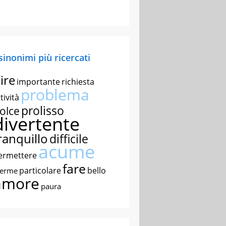
 sinonimi più ricercati
ire
importante
richiesta
problema
tività
prolisso
olce
divertente
ranquillo
difficile
acume
ermettere
fare
particolare
bello
nerme
amore
paura