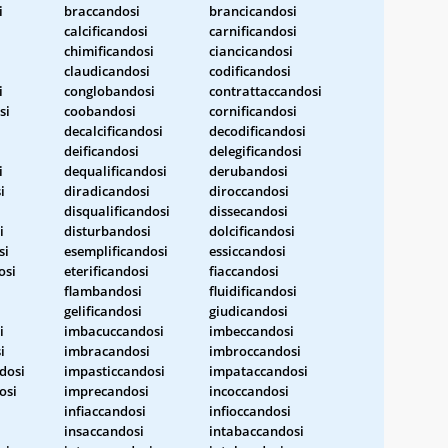
i
braccandosi
brancicandosi
calcificandosi
carnificandosi
i
chimificandosi
ciancicandosi
claudicandosi
codificandosi
i
conglobandosi
contrattaccandosi
si
coobandosi
cornificandosi
decalcificandosi
decodificandosi
deificandosi
delegificandosi
i
dequalificandosi
derubandosi
i
diradicandosi
diroccandosi
disqualificandosi
dissecandosi
i
disturbandosi
dolcificandosi
si
esemplificandosi
essiccandosi
osi
eterificandosi
fiaccandosi
flambandosi
fluidificandosi
gelificandosi
giudicandosi
i
imbacuccandosi
imbeccandosi
i
imbracandosi
imbroccandosi
dosi
impasticcandosi
impataccandosi
osi
imprecandosi
incoccandosi
infiaccandosi
infioccandosi
insaccandosi
intabaccandosi