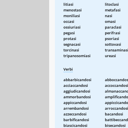
litiasi
litoclasi
menostasi
metafasi
moniliasi
nasi
occasi
omasi
ossiuriasi
paraclasi
pegasi
perifrasi
protasi
psoriasi
segnacasi
sottovasi
torcinasi
transaminas
tripanosomiasi
ureasi
Verbi
abbarbicandosi
abboccandos
acciaccandosi
accoccandos
aggiudicandosi
almanaccand
ammorbandosi
amplificando
appiccandosi
appiccicando
arrembandosi
arroccandos
azzeccandosi
bacandosi
barbificandosi
battibeccand
biascicandosi
bisecandosi