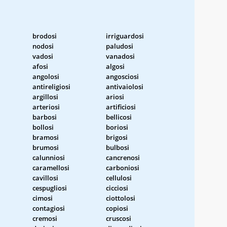
brodosi
irriguardosi
nodosi
paludosi
vadosi
vanadosi
afosi
algosi
angolosi
angosciosi
antireligiosi
antivaiolosi
argillosi
ariosi
arteriosi
artificiosi
barbosi
bellicosi
bollosi
boriosi
bramosi
brigosi
brumosi
bulbosi
calunniosi
cancrenosi
caramellosi
carboniosi
cavillosi
cellulosi
cespugliosi
cicciosi
cimosi
ciottolosi
contagiosi
copiosi
cremosi
cruscosi