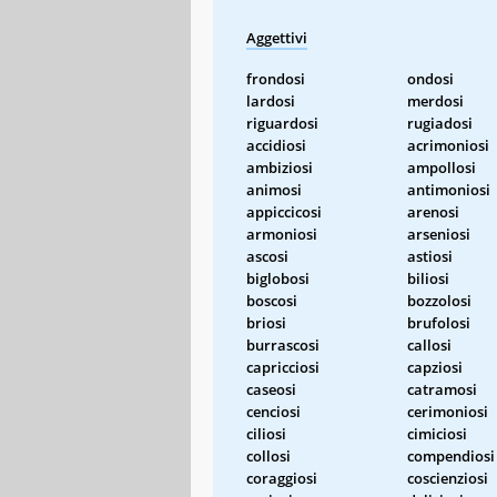
Aggettivi
frondosi
ondosi
lardosi
merdosi
riguardosi
rugiadosi
accidiosi
acrimoniosi
ambiziosi
ampollosi
animosi
antimoniosi
appiccicosi
arenosi
armoniosi
arseniosi
ascosi
astiosi
biglobosi
biliosi
boscosi
bozzolosi
briosi
brufolosi
burrascosi
callosi
capricciosi
capziosi
caseosi
catramosi
cenciosi
cerimoniosi
ciliosi
cimiciosi
collosi
compendiosi
coraggiosi
coscienziosi