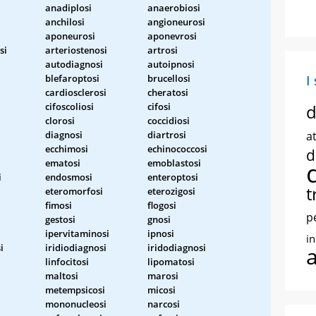
anadiplosi
anaerobiosi
anchilosi
angioneurosi
aponeurosi
aponevrosi
si
arteriostenosi
artrosi
autodiagnosi
autoipnosi
blefaroptosi
brucellosi
I
cardiosclerosi
cheratosi
cifoscoliosi
cifosi
d
clorosi
coccidiosi
diagnosi
diartrosi
at
ecchimosi
echinococcosi
d
ematosi
emoblastosi
i
endosmosi
enteroptosi
t
eteromorfosi
eterozigosi
fimosi
flogosi
p
gestosi
gnosi
ipervitaminosi
ipnosi
i
i
iridiodiagnosi
iridodiagnosi
linfocitosi
lipomatosi
maltosi
marosi
metempsicosi
micosi
mononucleosi
narcosi