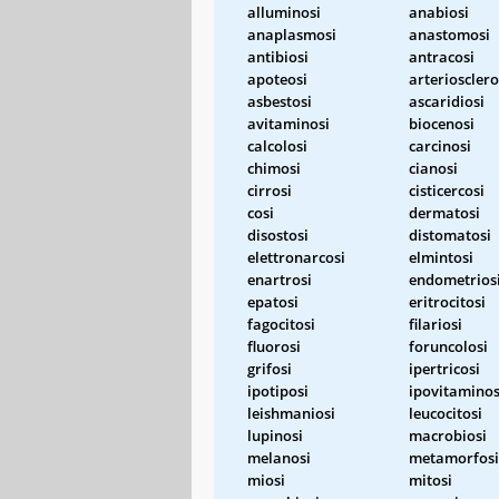
alluminosi
anabiosi
anaplasmosi
anastomosi
antibiosi
antracosi
apoteosi
arteriosclero
asbestosi
ascaridiosi
avitaminosi
biocenosi
calcolosi
carcinosi
chimosi
cianosi
cirrosi
cisticercosi
cosi
dermatosi
disostosi
distomatosi
elettronarcosi
elmintosi
enartrosi
endometrios
epatosi
eritrocitosi
fagocitosi
filariosi
fluorosi
foruncolosi
grifosi
ipertricosi
ipotiposi
ipovitaminos
leishmaniosi
leucocitosi
lupinosi
macrobiosi
melanosi
metamorfosi
miosi
mitosi