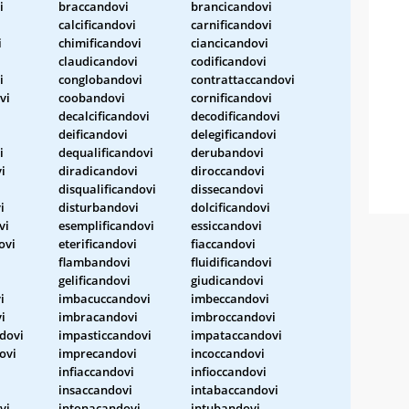
i
braccandovi
brancicandovi
calcificandovi
carnificandovi
i
chimificandovi
ciancicandovi
claudicandovi
codificandovi
i
conglobandovi
contrattaccandovi
vi
coobandovi
cornificandovi
decalcificandovi
decodificandovi
deificandovi
delegificandovi
i
dequalificandovi
derubandovi
i
diradicandovi
diroccandovi
i
disqualificandovi
dissecandovi
i
disturbandovi
dolcificandovi
vi
esemplificandovi
essiccandovi
ovi
eterificandovi
fiaccandovi
flambandovi
fluidificandovi
gelificandovi
giudicandovi
i
imbacuccandovi
imbeccandovi
i
imbracandovi
imbroccandovi
dovi
impasticcandovi
impataccandovi
ovi
imprecandovi
incoccandovi
infiaccandovi
infioccandovi
i
insaccandovi
intabaccandovi
vi
intonacandovi
intubandovi