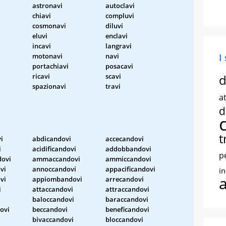
astronavi
autoclavi
chiavi
compluvi
cosmonavi
diluvi
eluvi
enclavi
incavi
langravi
motonavi
navi
I
portachiavi
posacavi
ricavi
scavi
d
spazionavi
travi
at
d
t
i
abdicandovi
accecandovi
i
acidificandovi
addobbandovi
p
ovi
ammaccandovi
ammiccandovi
vi
annoccandovi
appacificandovi
i
vi
appiombandovi
arrecandovi
i
attaccandovi
attraccandovi
baloccandovi
baraccandovi
ovi
beccandovi
beneficandovi
bivaccandovi
bloccandovi