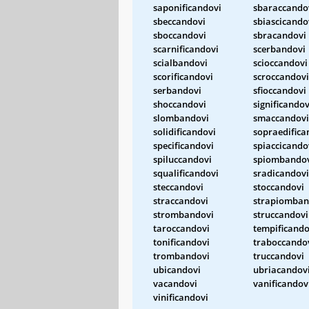
saponificandovi
sbaraccando
sbeccandovi
sbiascicando
sboccandovi
sbracandovi
scarnificandovi
scerbandovi
scialbandovi
scioccandovi
scorificandovi
scroccandovi
serbandovi
sfioccandovi
shoccandovi
significandov
slombandovi
smaccandovi
solidificandovi
sopraedifica
specificandovi
spiaccicando
spiluccandovi
spiombando
squalificandovi
sradicandovi
steccandovi
stoccandovi
straccandovi
strapiomban
strombandovi
struccandovi
taroccandovi
tempificando
tonificandovi
traboccando
trombandovi
truccandovi
ubicandovi
ubriacandov
vacandovi
vanificandov
vinificandovi