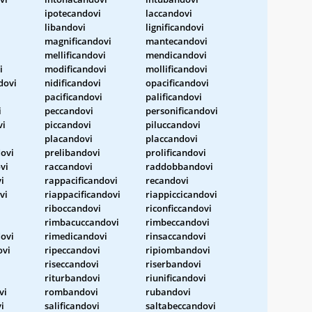
ipotecandovi
laccandovi
libandovi
lignificandovi
magnificandovi
mantecandovi
mellificandovi
mendicandovi
i
modificandovi
mollificandovi
dovi
nidificandovi
opacificandovi
pacificandovi
palificandovi
i
peccandovi
personificandovi
vi
piccandovi
piluccandovi
placandovi
placcandovi
ovi
prelibandovi
prolificandovi
vi
raccandovi
raddobbandovi
i
rappacificandovi
recandovi
vi
riappacificandovi
riappiccicandovi
riboccandovi
riconficcandovi
rimbacuccandovi
rimbeccandovi
ovi
rimedicandovi
rinsaccandovi
ovi
ripeccandovi
ripiombandovi
riseccandovi
riserbandovi
riturbandovi
riunificandovi
vi
rombandovi
rubandovi
i
salificandovi
saltabeccandovi