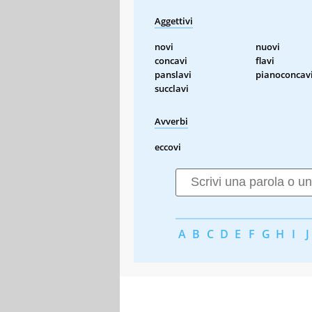
Aggettivi
novi
nuovi
concavi
flavi
panslavi
pianoconcav
succlavi
Avverbi
eccovi
A
B
C
D
E
F
G
H
I
J