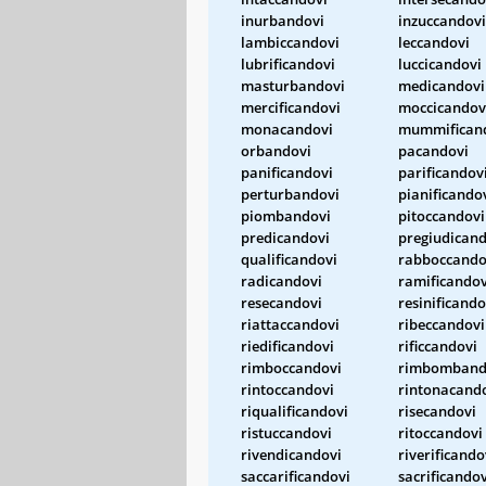
inurbandovi
inzuccandovi
lambiccandovi
leccandovi
lubrificandovi
luccicandovi
masturbandovi
medicandovi
mercificandovi
moccicandov
monacandovi
mummifican
orbandovi
pacandovi
panificandovi
parificandov
perturbandovi
pianificando
piombandovi
pitoccandovi
predicandovi
pregiudicand
qualificandovi
rabboccando
radicandovi
ramificandov
resecandovi
resinificando
riattaccandovi
ribeccandovi
riedificandovi
rificcandovi
rimboccandovi
rimbomband
rintoccandovi
rintonacand
riqualificandovi
risecandovi
ristuccandovi
ritoccandovi
rivendicandovi
riverificando
saccarificandovi
sacrificandov