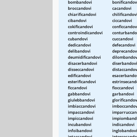
bombandovi
bonificandov
broccandovi
cacandovi
chiarificandovi
chilificandov
cibandovi
ciccandovi
cokificandovi
conficcandov
controindicandovi
conturbando
cubandovi
cuccandovi
dedicandovi
defecandovi
delibandovi
deprecandov
deumidificandovi
dilombandov
disacerbandovi
diserbandov
disseccandovi
distaccandov
edificandovi
esacerbando
esterificandovi
estrinsecand
ficcandovi
fioccandovi
gabbandovi
garbandovi
giulebbandovi
glorificandov
imbiaccandovi
imboccandov
impaccandovi
imparruccan
impiccandovi
impiomband
incubandovi
indicandovi
infoibandovi
inglobandov
intaccandovi
intersecando