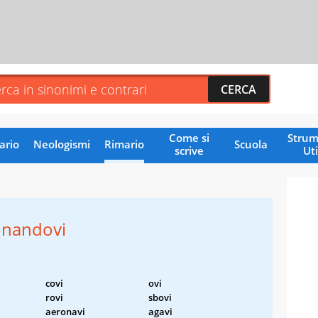
Come si
Strum
ario
Neologismi
Rimario
Scuola
scrive
Uti
nandovi
covi
ovi
rovi
sbovi
aeronavi
agavi