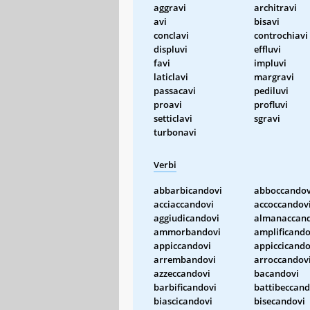
aggravi
architravi
avi
bisavi
conclavi
controchiavi
displuvi
effluvi
favi
impluvi
laticlavi
margravi
passacavi
pediluvi
proavi
profluvi
setticlavi
sgravi
turbonavi
Verbi
abbarbicandovi
abboccandov
acciaccandovi
accoccandov
aggiudicandovi
almanaccand
ammorbandovi
amplificando
appiccandovi
appiccicando
arrembandovi
arroccandov
azzeccandovi
bacandovi
barbificandovi
battibeccand
biascicandovi
bisecandovi