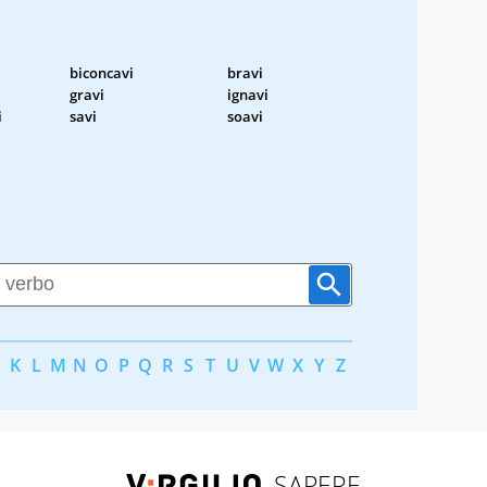
biconcavi
bravi
gravi
ignavi
i
savi
soavi
K
L
M
N
O
P
Q
R
S
T
U
V
W
X
Y
Z
SAPERE