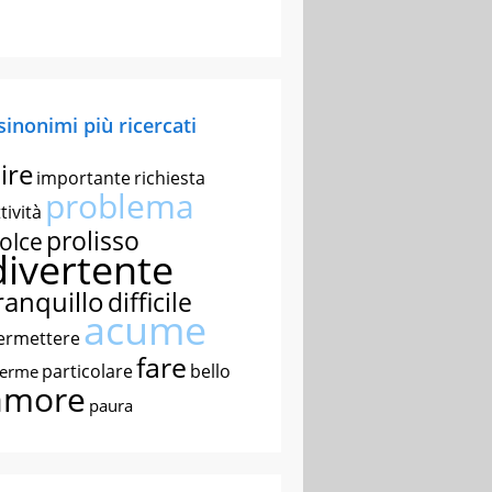
 sinonimi più ricercati
ire
importante
richiesta
problema
tività
prolisso
olce
divertente
ranquillo
difficile
acume
ermettere
fare
particolare
bello
nerme
amore
paura