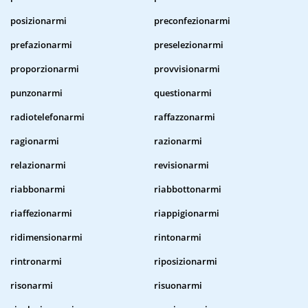
posizionarmi
preconfezionarmi
prefazionarmi
preselezionarmi
proporzionarmi
provvisionarmi
punzonarmi
questionarmi
radiotelefonarmi
raffazzonarmi
ragionarmi
razionarmi
relazionarmi
revisionarmi
riabbonarmi
riabbottonarmi
riaffezionarmi
riappigionarmi
ridimensionarmi
rintonarmi
rintronarmi
riposizionarmi
risonarmi
risuonarmi