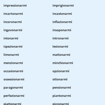
impressionarmi
imprigionarmi
incartonarmi
incastonarmi
incoronarmi
inflazionarmi
ingavonarmi
insaponarmi
intonarmi
intronarmi
ispezionarmi
lesionarmi
limonarmi
mattonarmi
menzionarmi
minchionarmi
occasionarmi
opzionarmi
ossessionarmi
ottonarmi
paragonarmi
pensionarmi
perfezionarmi
piantonarmi
piattonarmi
picconarmi