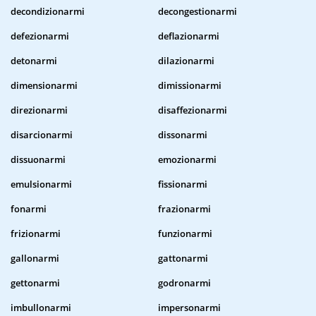
decondizionarmi
decongestionarmi
defezionarmi
deflazionarmi
detonarmi
dilazionarmi
dimensionarmi
dimissionarmi
direzionarmi
disaffezionarmi
disarcionarmi
dissonarmi
dissuonarmi
emozionarmi
emulsionarmi
fissionarmi
fonarmi
frazionarmi
frizionarmi
funzionarmi
gallonarmi
gattonarmi
gettonarmi
godronarmi
imbullonarmi
impersonarmi