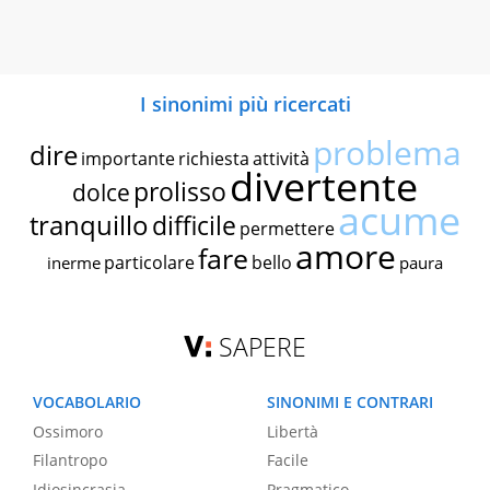
I sinonimi più ricercati
problema
dire
importante
richiesta
attività
divertente
prolisso
dolce
acume
tranquillo
difficile
permettere
amore
fare
particolare
bello
inerme
paura
SAPERE
VOCABOLARIO
SINONIMI E CONTRARI
Ossimoro
Libertà
Filantropo
Facile
Idiosincrasia
Pragmatico