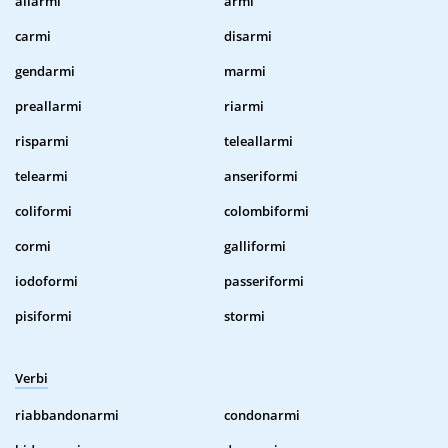
allarmi
armi
carmi
disarmi
gendarmi
marmi
preallarmi
riarmi
risparmi
teleallarmi
telearmi
anseriformi
coliformi
colombiformi
cormi
galliformi
iodoformi
passeriformi
pisiformi
stormi
Verbi
riabbandonarmi
condonarmi