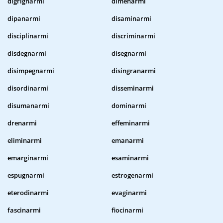
digrignarmi
dimenarmi
dipanarmi
disaminarmi
disciplinarmi
discriminarmi
disdegnarmi
disegnarmi
disimpegnarmi
disingranarmi
disordinarmi
disseminarmi
disumanarmi
dominarmi
drenarmi
effeminarmi
eliminarmi
emanarmi
emarginarmi
esaminarmi
espugnarmi
estrogenarmi
eterodinarmi
evaginarmi
fascinarmi
fiocinarmi