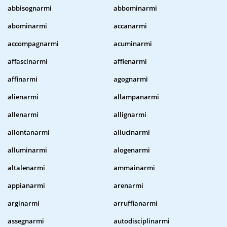
abbisognarmi
abbominarmi
abominarmi
accanarmi
accompagnarmi
acuminarmi
affascinarmi
affienarmi
affinarmi
agognarmi
alienarmi
allampanarmi
allenarmi
allignarmi
allontanarmi
allucinarmi
alluminarmi
alogenarmi
altalenarmi
ammainarmi
appianarmi
arenarmi
arginarmi
arruffianarmi
assegnarmi
autodisciplinarmi