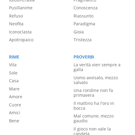
Pusillanime
Conoscenza
Refuso
Riassunto
Neofita
Paradigma
Iconoclasta
Gioia
Apotropaico
Tristezza
RIME
PROVERBI
Vita
La verità vien sempre a
galla
Sole
Uomo avvisato, mezzo
Casa
salvato
Mare
Una rondine non fa
primavera
Amore
Il mattino ha l'oro in
Cuore
bocca
Amici
Mal comune, mezzo
Bene
gaudio
Il gioco non vale la
candela