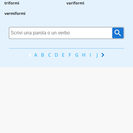
triformi
variformi
vermiformi
A
B
C
D
E
F
G
H
I
J
K
L
M
N