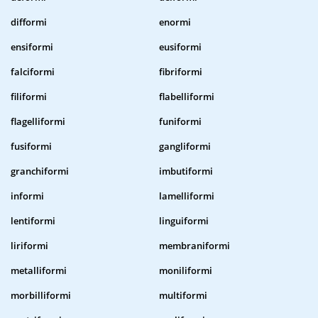
difformi
enormi
ensiformi
eusiformi
falciformi
fibriformi
filiformi
flabelliformi
flagelliformi
funiformi
fusiformi
gangliformi
granchiformi
imbutiformi
informi
lamelliformi
lentiformi
linguiformi
liriformi
membraniformi
metalliformi
moniliformi
morbilliformi
multiformi