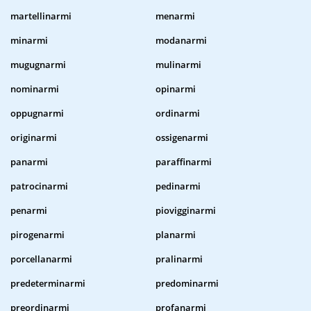
martellinarmi
menarmi
minarmi
modanarmi
mugugnarmi
mulinarmi
nominarmi
opinarmi
oppugnarmi
ordinarmi
originarmi
ossigenarmi
panarmi
paraffinarmi
patrocinarmi
pedinarmi
penarmi
piovigginarmi
pirogenarmi
planarmi
porcellanarmi
pralinarmi
predeterminarmi
predominarmi
preordinarmi
profanarmi