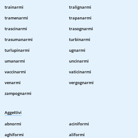
trainarmi
tralignarmi
tramenarmi
trapanarmi
trascinarmi
trasognarmi
trasumanarmi
turbinarmi
turlupinarmi
ugnarmi
umanarmi
uncinarmi
vaccinarmi
vaticinarmi
venarmi
vergognarmi
zampognarmi
Aggettivi
abnormi
aciniformi
aghiformi
aliformi