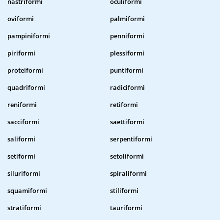
nastriformi
oculiformi
oviformi
palmiformi
pampiniformi
penniformi
piriformi
plessiformi
proteiformi
puntiformi
quadriformi
radiciformi
reniformi
retiformi
sacciformi
saettiformi
saliformi
serpentiformi
setiformi
setoliformi
siluriformi
spiraliformi
squamiformi
stiliformi
stratiformi
tauriformi