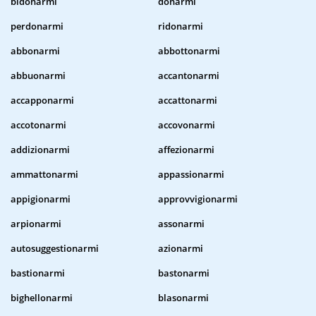
bidonarmi
donarmi
perdonarmi
ridonarmi
abbonarmi
abbottonarmi
abbuonarmi
accantonarmi
accapponarmi
accattonarmi
accotonarmi
accovonarmi
addizionarmi
affezionarmi
ammattonarmi
appassionarmi
appigionarmi
approvvigionarmi
arpionarmi
assonarmi
autosuggestionarmi
azionarmi
bastionarmi
bastonarmi
bighellonarmi
blasonarmi