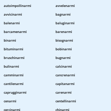
autoimpollinarmi
avvelenarmi
avvicinarmi
bagnarmi
balenarmi
baluginarmi
barcamenarmi
barenarmi
binarmi
bisognarmi
bituminarmi
bobinarmi
bruschinarmi
bugnarmi
bulinarmi
calcinarmi
camminarmi
cancrenarmi
cantilenarmi
capitanarmi
caprugginarmi
carenarmi
cenarmi
centellinarmi
cercinarmi
chinarmi