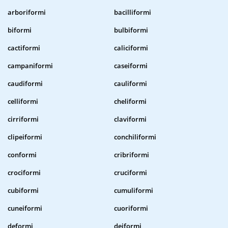
arboriformi
bacilliformi
biformi
bulbiformi
cactiformi
caliciformi
campaniformi
caseiformi
caudiformi
cauliformi
celliformi
cheliformi
cirriformi
claviformi
clipeiformi
conchiliformi
conformi
cribriformi
crociformi
cruciformi
cubiformi
cumuliformi
cuneiformi
cuoriformi
deformi
deiformi