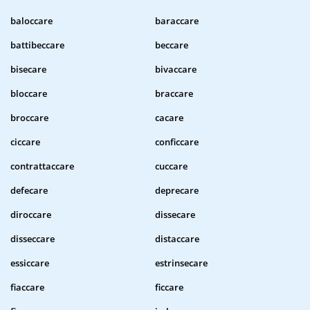
baloccare
baraccare
battibeccare
beccare
bisecare
bivaccare
bloccare
braccare
broccare
cacare
ciccare
conficcare
contrattaccare
cuccare
defecare
deprecare
diroccare
dissecare
disseccare
distaccare
essiccare
estrinsecare
fiaccare
ficcare