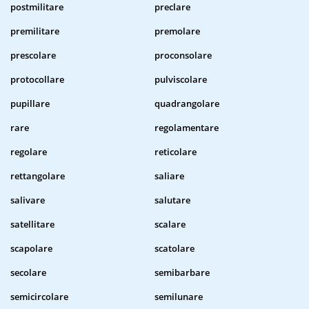
postmilitare
preclare
premilitare
premolare
prescolare
proconsolare
protocollare
pulviscolare
pupillare
quadrangolare
rare
regolamentare
regolare
reticolare
rettangolare
saliare
salivare
salutare
satellitare
scalare
scapolare
scatolare
secolare
semibarbare
semicircolare
semilunare