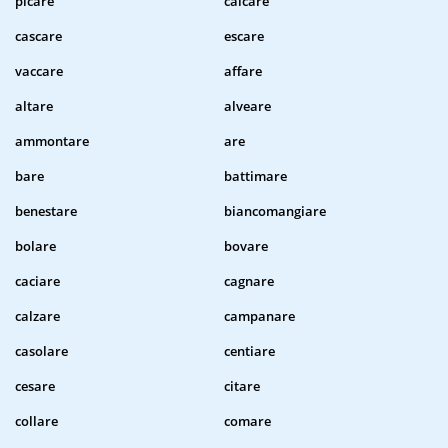
picare
calcare
cascare
escare
vaccare
affare
altare
alveare
ammontare
are
bare
battimare
benestare
biancomangiare
bolare
bovare
caciare
cagnare
calzare
campanare
casolare
centiare
cesare
citare
collare
comare