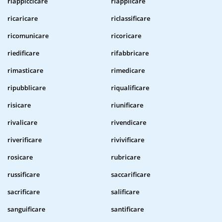
riappiccicare
riapplicare
ricaricare
riclassificare
ricomunicare
ricoricare
riedificare
rifabbricare
rimasticare
rimedicare
ripubblicare
riqualificare
risicare
riunificare
rivalicare
rivendicare
riverificare
rivivificare
rosicare
rubricare
russificare
saccarificare
sacrificare
salificare
sanguificare
santificare