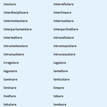
insulare
intercellulare
interdisciplinare
interlineare
intermolecolare
internucleare
interparlamentare
interparticellare
interstellare
intracellulare
intramolecolare
intramuscolare
intranucleare
intravascolare
irregolare
iugulare
lagunare
lamellare
laminare
lenticolare
liminare
lineare
livellare
lobare
lobulare
lombare