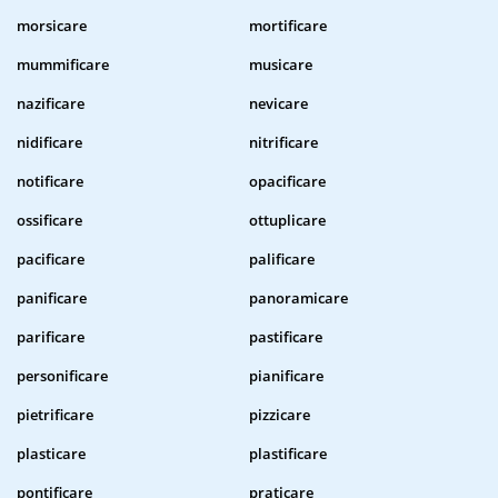
morsicare
mortificare
mummificare
musicare
nazificare
nevicare
nidificare
nitrificare
notificare
opacificare
ossificare
ottuplicare
pacificare
palificare
panificare
panoramicare
parificare
pastificare
personificare
pianificare
pietrificare
pizzicare
plasticare
plastificare
pontificare
praticare