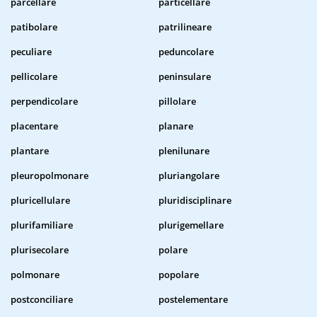
parcellare
particellare
patibolare
patrilineare
peculiare
peduncolare
pellicolare
peninsulare
perpendicolare
pillolare
placentare
planare
plantare
plenilunare
pleuropolmonare
pluriangolare
pluricellulare
pluridisciplinare
plurifamiliare
plurigemellare
plurisecolare
polare
polmonare
popolare
postconciliare
postelementare