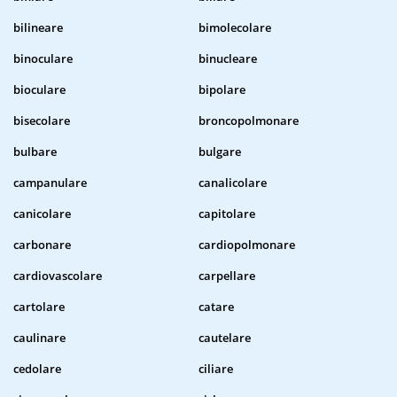
bilineare
bimolecolare
binoculare
binucleare
bioculare
bipolare
bisecolare
broncopolmonare
bulbare
bulgare
campanulare
canalicolare
canicolare
capitolare
carbonare
cardiopolmonare
cardiovascolare
carpellare
cartolare
catare
caulinare
cautelare
cedolare
ciliare