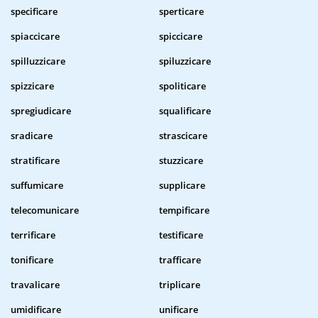
specificare
sperticare
spiaccicare
spiccicare
spilluzzicare
spiluzzicare
spizzicare
spoliticare
spregiudicare
squalificare
sradicare
strascicare
stratificare
stuzzicare
suffumicare
supplicare
telecomunicare
tempificare
terrificare
testificare
tonificare
trafficare
travalicare
triplicare
umidificare
unificare