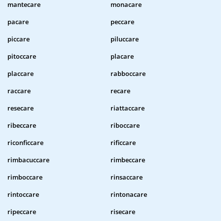
mantecare
monacare
pacare
peccare
piccare
piluccare
pitoccare
placare
placcare
rabboccare
raccare
recare
resecare
riattaccare
ribeccare
riboccare
riconficcare
rificcare
rimbacuccare
rimbeccare
rimboccare
rinsaccare
rintoccare
rintonacare
ripeccare
risecare