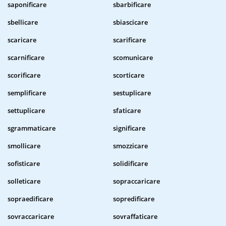
saponificare
sbarbificare
sbellicare
sbiascicare
scaricare
scarificare
scarnificare
scomunicare
scorificare
scorticare
semplificare
sestuplicare
settuplicare
sfaticare
sgrammaticare
significare
smollicare
smozzicare
sofisticare
solidificare
solleticare
sopraccaricare
sopraedificare
sopredificare
sovraccaricare
sovraffaticare