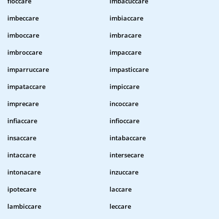
fioccare
imbacuccare
imbeccare
imbiaccare
imboccare
imbracare
imbroccare
impaccare
imparruccare
impasticcare
impataccare
impiccare
imprecare
incoccare
infiaccare
infioccare
insaccare
intabaccare
intaccare
intersecare
intonacare
inzuccare
ipotecare
laccare
lambiccare
leccare