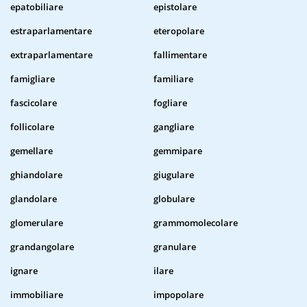
epatobiliare
epistolare
estraparlamentare
eteropolare
extraparlamentare
fallimentare
famigliare
familiare
fascicolare
fogliare
follicolare
gangliare
gemellare
gemmipare
ghiandolare
giugulare
glandolare
globulare
glomerulare
grammomolecolare
grandangolare
granulare
ignare
ilare
immobiliare
impopolare