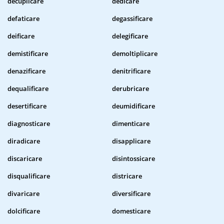
decuplicare
dedicare
defaticare
degassificare
deificare
delegificare
demistificare
demoltiplicare
denazificare
denitrificare
dequalificare
derubricare
desertificare
deumidificare
diagnosticare
dimenticare
diradicare
disapplicare
discaricare
disintossicare
disqualificare
districare
divaricare
diversificare
dolcificare
domesticare