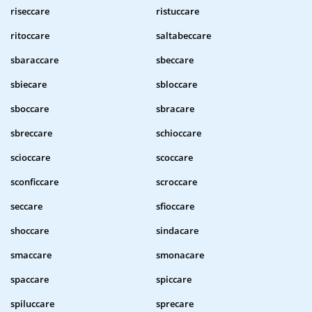
riseccare
ristuccare
ritoccare
saltabeccare
sbaraccare
sbeccare
sbiecare
sbloccare
sboccare
sbracare
sbreccare
schioccare
scioccare
scoccare
sconficcare
scroccare
seccare
sfioccare
shoccare
sindacare
smaccare
smonacare
spaccare
spiccare
spiluccare
sprecare