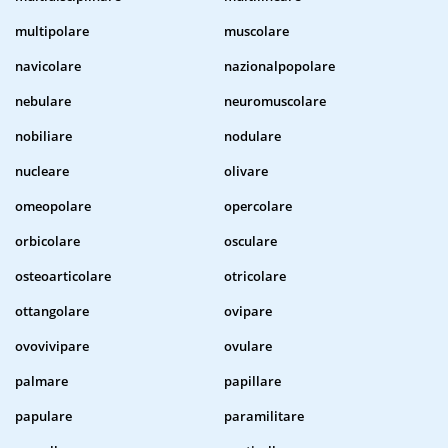
multipolare
muscolare
navicolare
nazionalpopolare
nebulare
neuromuscolare
nobiliare
nodulare
nucleare
olivare
omeopolare
opercolare
orbicolare
osculare
osteoarticolare
otricolare
ottangolare
ovipare
ovovivipare
ovulare
palmare
papillare
papulare
paramilitare