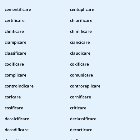
cementificare
centuplicare
certificare
chiarificare
chilificare
chimificare
ciampicare
ciancicare
classificare
claudicare
codificare
cokificare
complicare
comunicare
controindicare
controreplicare
coricare
cornificare
cosificare
criticare
decalcificare
declassificare
decodificare
decorticare