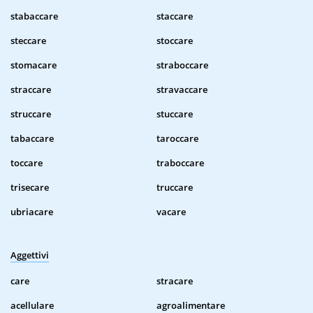
stabaccare
staccare
steccare
stoccare
stomacare
straboccare
straccare
stravaccare
struccare
stuccare
tabaccare
taroccare
toccare
traboccare
trisecare
truccare
ubriacare
vacare
Aggettivi
care
stracare
acellulare
agroalimentare