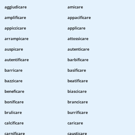
aggiudicare
amicare
amplificare
appacificare
appiccicare
applicare
arrampicare
attossicare
auspicare
autenticare
autentificare
barbificare
barricare
basificare
bazzicare
beatificare
beneficare
biascicare
bonificare
brancicare
brulicare
burrificare
calcificare
caricare
carnificare
causticare