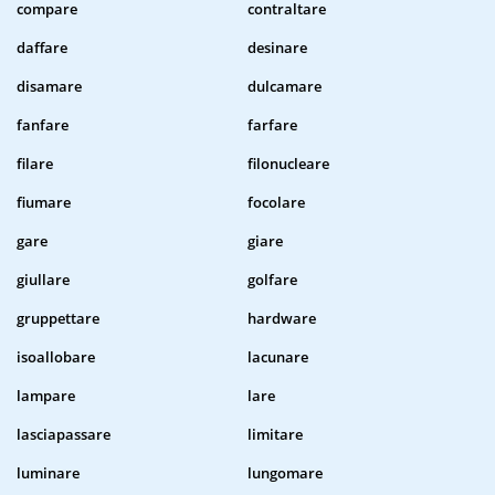
compare
contraltare
daffare
desinare
disamare
dulcamare
fanfare
farfare
filare
filonucleare
fiumare
focolare
gare
giare
giullare
golfare
gruppettare
hardware
isoallobare
lacunare
lampare
lare
lasciapassare
limitare
luminare
lungomare