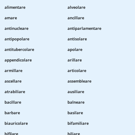
alimentare
alveolare
amare
ancillare
antinucleare
antiparlamentare
antipopolare
antisolare
antitubercolare
apolare
appendicolare
arillare
armillare
articolare
ascellare
assembleare
atrabiliare
ausiliare
bacillare
balneare
barbare
basilare
biauricolare
bifamiliare
bifilare
biliare