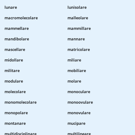
lunare
lunisolare
macromolecolare
malleolare
mammellare
mammillare
mandibolare
mannare
mascellare
matricolare
midollare
miliare
militare
mobiliare
modulare
molare
molecolare
monoculare
monomolecolare
monoovulare
monopolare
monovulare
montanare
mucipare
multidisciplinare
multilineare