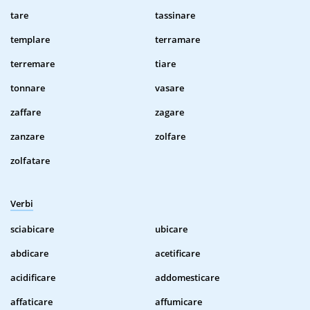
tare
tassinare
templare
terramare
terremare
tiare
tonnare
vasare
zaffare
zagare
zanzare
zolfare
zolfatare
Verbi
sciabicare
ubicare
abdicare
acetificare
acidificare
addomesticare
affaticare
affumicare