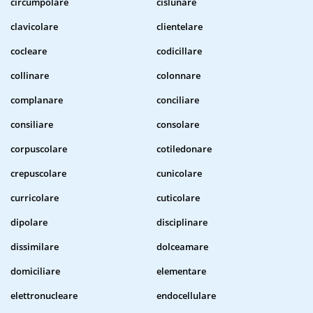
circumpolare
cislunare
clavicolare
clientelare
cocleare
codicillare
collinare
colonnare
complanare
conciliare
consiliare
consolare
corpuscolare
cotiledonare
crepuscolare
cunicolare
curricolare
cuticolare
dipolare
disciplinare
dissimilare
dolceamare
domiciliare
elementare
elettronucleare
endocellulare