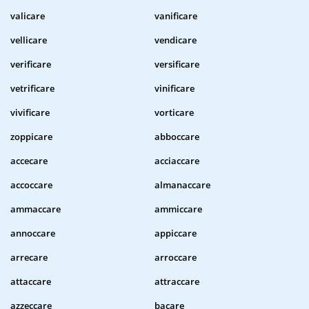
valicare
vanificare
vellicare
vendicare
verificare
versificare
vetrificare
vinificare
vivificare
vorticare
zoppicare
abboccare
accecare
acciaccare
accoccare
almanaccare
ammaccare
ammiccare
annoccare
appiccare
arrecare
arroccare
attaccare
attraccare
azzeccare
bacare