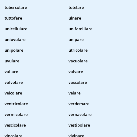
tubercolare
tutelare
tuttofare
ulnare
unicellulare
unifamiliare
uniovulare
unipare
unipolare
utricolare
uvulare
vacuolare
vallare
valvare
valvolare
vascolare
veicolare
velare
ventricolare
verdemare
vermicolare
vernacolare
vescicolare
vestibolare
vincolare
vivipare