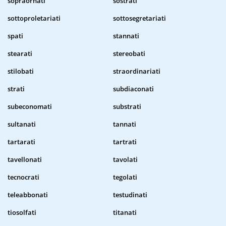
sopraornati
sostrati
sottoproletariati
sottosegretariati
spati
stannati
stearati
stereobati
stilobati
straordinariati
strati
subdiaconati
subeconomati
substrati
sultanati
tannati
tartarati
tartrati
tavellonati
tavolati
tecnocrati
tegolati
teleabbonati
testudinati
tiosolfati
titanati