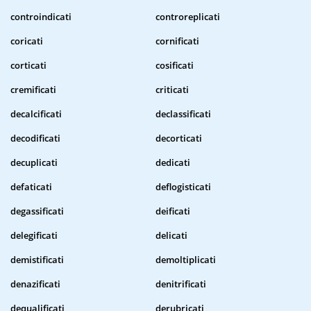
controindicati
controreplicati
coricati
cornificati
corticati
cosificati
cremificati
criticati
decalcificati
declassificati
decodificati
decorticati
decuplicati
dedicati
defaticati
deflogisticati
degassificati
deificati
delegificati
delicati
demistificati
demoltiplicati
denazificati
denitrificati
dequalificati
derubricati