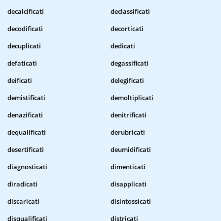
decalcificati
declassificati
decodificati
decorticati
decuplicati
dedicati
defaticati
degassificati
deificati
delegificati
demistificati
demoltiplicati
denazificati
denitrificati
dequalificati
derubricati
desertificati
deumidificati
diagnosticati
dimenticati
diradicati
disapplicati
discaricati
disintossicati
disqualificati
districati