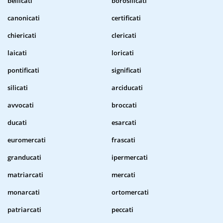
beilicati
borosilicati
canonicati
certificati
chiericati
clericati
laicati
loricati
pontificati
significati
silicati
arciducati
avvocati
broccati
ducati
esarcati
euromercati
frascati
granducati
ipermercati
matriarcati
mercati
monarcati
ortomercati
patriarcati
peccati