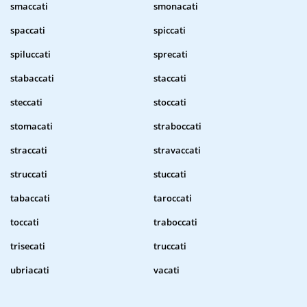
smaccati
smonacati
spaccati
spiccati
spiluccati
sprecati
stabaccati
staccati
steccati
stoccati
stomacati
straboccati
straccati
stravaccati
struccati
stuccati
tabaccati
taroccati
toccati
traboccati
trisecati
truccati
ubriacati
vacati