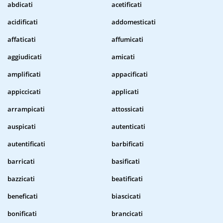
abdicati
acetificati
acidificati
addomesticati
affaticati
affumicati
aggiudicati
amicati
amplificati
appacificati
appiccicati
applicati
arrampicati
attossicati
auspicati
autenticati
autentificati
barbificati
barricati
basificati
bazzicati
beatificati
beneficati
biascicati
bonificati
brancicati