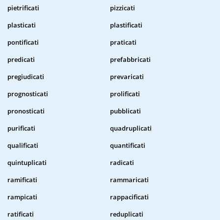
pietrificati
pizzicati
plasticati
plastificati
pontificati
praticati
predicati
prefabbricati
pregiudicati
prevaricati
prognosticati
prolificati
pronosticati
pubblicati
purificati
quadruplicati
qualificati
quantificati
quintuplicati
radicati
ramificati
rammaricati
rampicati
rappacificati
ratificati
reduplicati