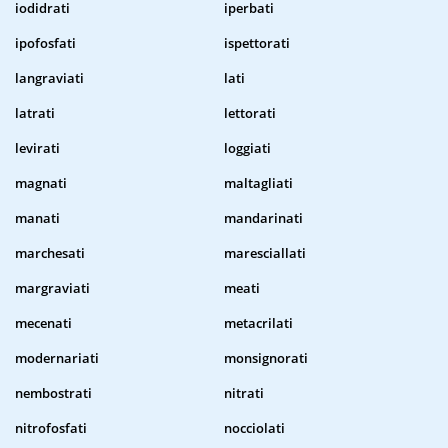
iodidrati
iperbati
ipofosfati
ispettorati
langraviati
lati
latrati
lettorati
levirati
loggiati
magnati
maltagliati
manati
mandarinati
marchesati
maresciallati
margraviati
meati
mecenati
metacrilati
modernariati
monsignorati
nembostrati
nitrati
nitrofosfati
nocciolati