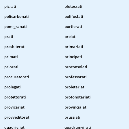
picrati
plutocrati
policarbonati
polifosfati
pomigranati
portierati
prati
prelati
presbiterati
primariati
primati
principati
priorati
proconsolati
procuratorati
professorati
prolegati
proletariati
protettorati
protonotariati
provicariati
provincialati
provveditorati
prussiati
quadrigliati
quadrumvirati