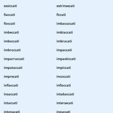
essiccati
estrinsecati
fiaccati
ficcati
fioccati
imbacuccati
imbeccati
imbiaccati
imboccati
imbracati
imbroccati
impaccati
imparruccati
impasticcati
impataccati
impiccati
imprecati
incoccati
infiaccati
infioccati
insaccati
intabaccati
intaccati
intersecati
intonacati
inzuccati