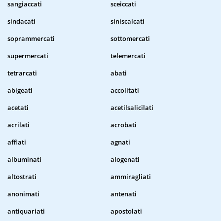
sangiaccati
sceiccati
sindacati
siniscalcati
soprammercati
sottomercati
supermercati
telemercati
tetrarcati
abati
abigeati
accolitati
acetati
acetilsalicilati
acrilati
acrobati
afflati
agnati
albuminati
alogenati
altostrati
ammiragliati
anonimati
antenati
antiquariati
apostolati