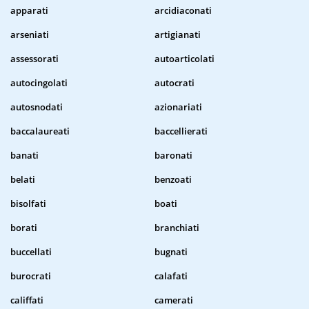
apparati
arcidiaconati
arseniati
artigianati
assessorati
autoarticolati
autocingolati
autocrati
autosnodati
azionariati
baccalaureati
baccellierati
banati
baronati
belati
benzoati
bisolfati
boati
borati
branchiati
buccellati
bugnati
burocrati
calafati
califfati
camerati