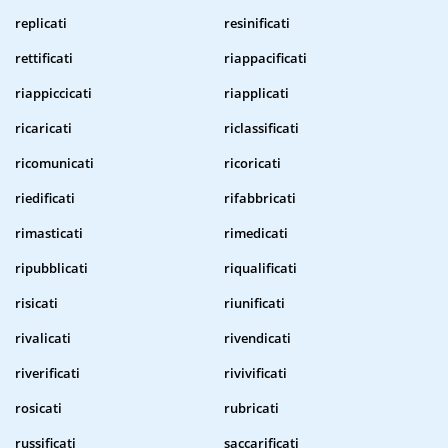
replicati
resinificati
rettificati
riappacificati
riappiccicati
riapplicati
ricaricati
riclassificati
ricomunicati
ricoricati
riedificati
rifabbricati
rimasticati
rimedicati
ripubblicati
riqualificati
risicati
riunificati
rivalicati
rivendicati
riverificati
rivivificati
rosicati
rubricati
russificati
saccarificati