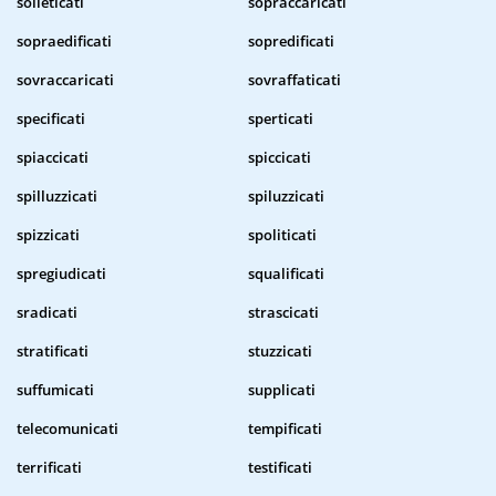
solleticati
sopraccaricati
sopraedificati
sopredificati
sovraccaricati
sovraffaticati
specificati
sperticati
spiaccicati
spiccicati
spilluzzicati
spiluzzicati
spizzicati
spoliticati
spregiudicati
squalificati
sradicati
strascicati
stratificati
stuzzicati
suffumicati
supplicati
telecomunicati
tempificati
terrificati
testificati