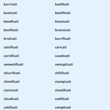
barricati
basificati
bazzicati
beatificati
beneficati
biascicati
bonificati
brancicati
brulicati
burrificati
calcificati
caricati
carnificati
causticati
cementificati
centuplicati
chiarificati
chilificati
chimificati
ciampicati
ciancicati
classificati
claudicati
codificati
cokificati
complicati