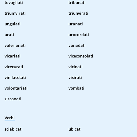
tovagliati
tribunati
triumvirati
triunvirati
ungulati
uranati
urati
urocordati
valerianati
vanadati
vicariati
viceconsolati
vicecurati
vicinati
vinilacetati
visirati
volontariati
vombati
zirconati
Verbi
sciabicati
ubicati