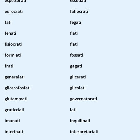
espettorati
essudati
eurocrati
fallocrati
fati
fegati
fenati
fiati
fisiocrati
flati
formiati
fossati
frati
gagati
generalati
glicerati
glicerofosfati
glicolati
glutammati
governatorati
graticciati
iati
imanati
inquilinati
interinati
interpretariati