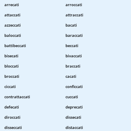
arrecati
arroccati
attaccati
attraccati
azzeccati
bacati
baloccati
baraccati
battibeccati
beccati
bisecati
bivaccati
bloccati
braccati
broccati
cacati
ciccati
conficcati
contrattaccati
cuccati
defecati
deprecati
diroccati
dissecati
disseccati
distaccati