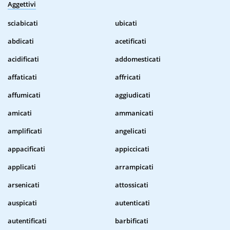
Aggettivi
sciabicati
ubicati
abdicati
acetificati
acidificati
addomesticati
affaticati
affricati
affumicati
aggiudicati
amicati
ammanicati
amplificati
angelicati
appacificati
appiccicati
applicati
arrampicati
arsenicati
attossicati
auspicati
autenticati
autentificati
barbificati