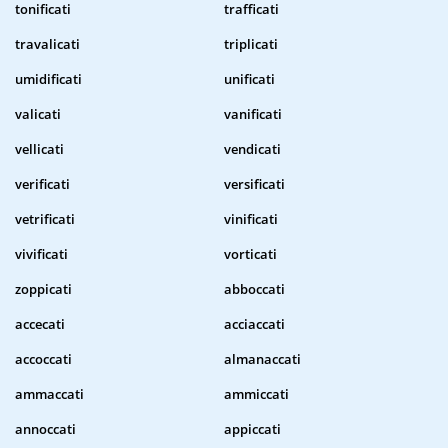
tonificati
trafficati
travalicati
triplicati
umidificati
unificati
valicati
vanificati
vellicati
vendicati
verificati
versificati
vetrificati
vinificati
vivificati
vorticati
zoppicati
abboccati
accecati
acciaccati
accoccati
almanaccati
ammaccati
ammiccati
annoccati
appiccati