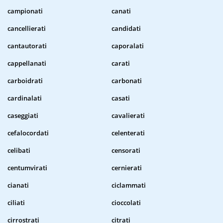
campionati
canati
cancellierati
candidati
cantautorati
caporalati
cappellanati
carati
carboidrati
carbonati
cardinalati
casati
caseggiati
cavalierati
cefalocordati
celenterati
celibati
censorati
centumvirati
cernierati
cianati
ciclammati
ciliati
cioccolati
cirrostrati
citrati