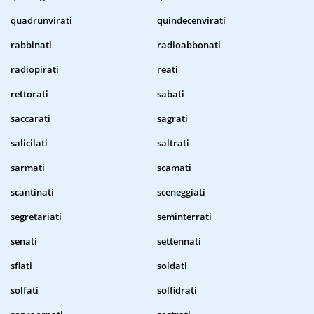
quadrunvirati
quindecenvirati
rabbinati
radioabbonati
radiopirati
reati
rettorati
sabati
saccarati
sagrati
salicilati
saltrati
sarmati
scamati
scantinati
sceneggiati
segretariati
seminterrati
senati
settennati
sfiati
soldati
solfati
solfidrati