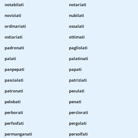
notabilati
notariati
noviziati
nubilati
ordinariati
ossalati
ostiariati
ottimati
padronati
pagliolati
palati
palatinati
panpepati
papati
pascialati
patriziati
patronati
peculati
pelobati
penati
perborati
perclorati
perfosfati
pergolati
permanganati
persolfati