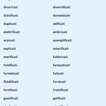
divaricati
diversificati
dolcificati
domesticati
duplicati
edificati
elettrificati
embricati
erpicati
esemplificati
esplicati
esterificati
eterificati
fabbricati
falsificati
fantasticati
farneticati
faticati
fluidificati
fornicati
fortificati
fruttificati
gassificati
gelificati