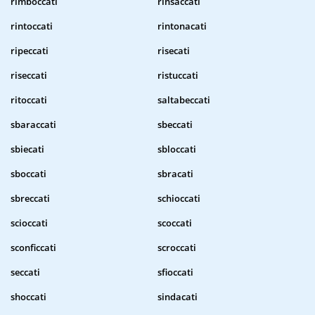
rimboccati
rinsaccati
rintoccati
rintonacati
ripeccati
risecati
riseccati
ristuccati
ritoccati
saltabeccati
sbaraccati
sbeccati
sbiecati
sbloccati
sboccati
sbracati
sbreccati
schioccati
scioccati
scoccati
sconficcati
scroccati
seccati
sfioccati
shoccati
sindacati