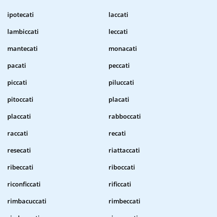
ipotecati
laccati
lambiccati
leccati
mantecati
monacati
pacati
peccati
piccati
piluccati
pitoccati
placati
placcati
rabboccati
raccati
recati
resecati
riattaccati
ribeccati
riboccati
riconficcati
rificcati
rimbacuccati
rimbeccati