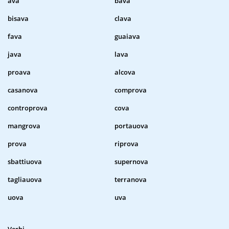
ava
bava
bisava
clava
fava
guaiava
java
lava
proava
alcova
casanova
comprova
controprova
cova
mangrova
portauova
prova
riprova
sbattiuova
supernova
tagliauova
terranova
uova
uva