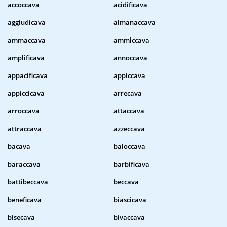
accoccava
acidificava
aggiudicava
almanaccava
ammaccava
ammiccava
amplificava
annoccava
appacificava
appiccava
appiccicava
arrecava
arroccava
attaccava
attraccava
azzeccava
bacava
baloccava
baraccava
barbificava
battibeccava
beccava
beneficava
biascicava
bisecava
bivaccava