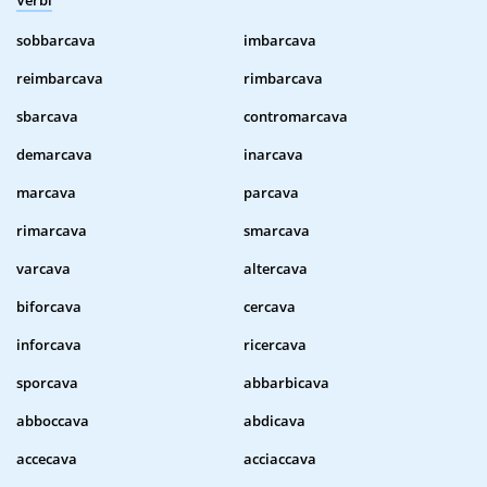
Verbi
sobbarcava
imbarcava
reimbarcava
rimbarcava
sbarcava
contromarcava
demarcava
inarcava
marcava
parcava
rimarcava
smarcava
varcava
altercava
biforcava
cercava
inforcava
ricercava
sporcava
abbarbicava
abboccava
abdicava
accecava
acciaccava