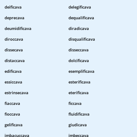
deificava
delegificava
deprecava
dequalificava
deumidificava
diradicava
diroccava
disqualificava
dissecava
disseccava
distaccava
dolcificava
edificava
esemplificava
essiccava
esterificava
estrinsecava
eterificava
fiaccava
ficcava
fioccava
fluidificava
gelificava
giudicava
imbacuccava
imbeccava