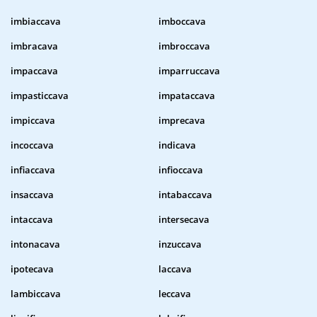
imbiaccava
imboccava
imbracava
imbroccava
impaccava
imparruccava
impasticcava
impataccava
impiccava
imprecava
incoccava
indicava
infiaccava
infioccava
insaccava
intabaccava
intaccava
intersecava
intonacava
inzuccava
ipotecava
laccava
lambiccava
leccava