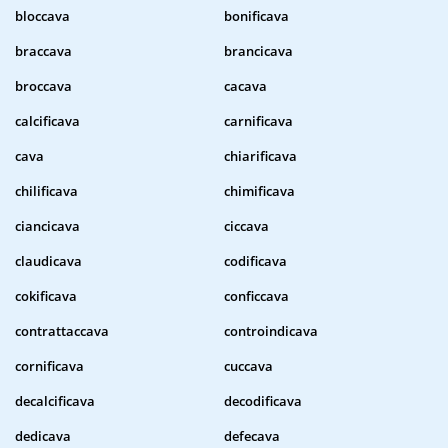
bloccava
bonificava
braccava
brancicava
broccava
cacava
calcificava
carnificava
cava
chiarificava
chilificava
chimificava
ciancicava
ciccava
claudicava
codificava
cokificava
conficcava
contrattaccava
controindicava
cornificava
cuccava
decalcificava
decodificava
dedicava
defecava