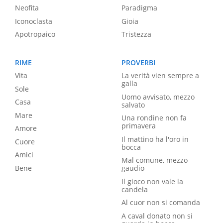
Neofita
Paradigma
Iconoclasta
Gioia
Apotropaico
Tristezza
RIME
PROVERBI
Vita
La verità vien sempre a
galla
Sole
Uomo avvisato, mezzo
Casa
salvato
Mare
Una rondine non fa
primavera
Amore
Il mattino ha l'oro in
Cuore
bocca
Amici
Mal comune, mezzo
Bene
gaudio
Il gioco non vale la
candela
Al cuor non si comanda
A caval donato non si