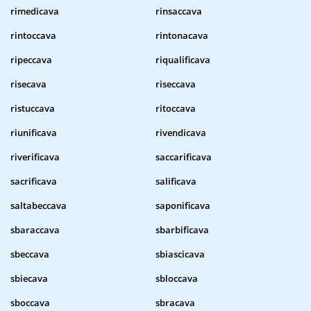
rimedicava
rinsaccava
rintoccava
rintonacava
ripeccava
riqualificava
risecava
riseccava
ristuccava
ritoccava
riunificava
rivendicava
riverificava
saccarificava
sacrificava
salificava
saltabeccava
saponificava
sbaraccava
sbarbificava
sbeccava
sbiascicava
sbiecava
sbloccava
sboccava
sbracava