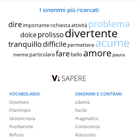
I sinonimi più ricercati
problema
dire
importante
richiesta
attività
divertente
prolisso
dolce
acume
tranquillo
difficile
permettere
amore
fare
particolare
bello
inerme
paura
SAPERE
VOCABOLARIO
SINONIMI E CONTRARI
Ossimoro
Libertà
Filantropo
Facile
Idiosincrasia
Pragmatico
Pusillanime
Conoscenza
Refuso
Riassunto