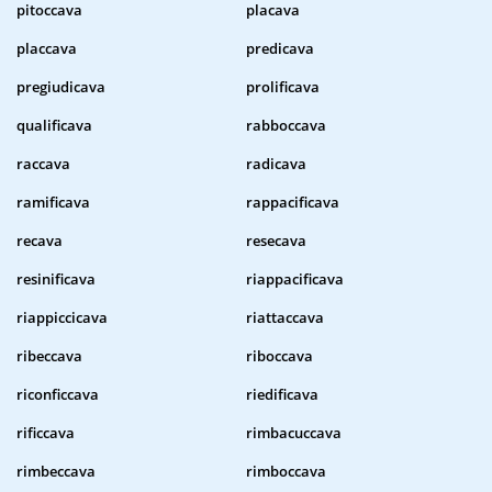
pitoccava
placava
placcava
predicava
pregiudicava
prolificava
qualificava
rabboccava
raccava
radicava
ramificava
rappacificava
recava
resecava
resinificava
riappacificava
riappiccicava
riattaccava
ribeccava
riboccava
riconficcava
riedificava
rificcava
rimbacuccava
rimbeccava
rimboccava