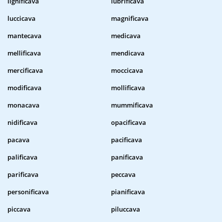
lignificava
lubrificava
luccicava
magnificava
mantecava
medicava
mellificava
mendicava
mercificava
moccicava
modificava
mollificava
monacava
mummificava
nidificava
opacificava
pacava
pacificava
palificava
panificava
parificava
peccava
personificava
pianificava
piccava
piluccava