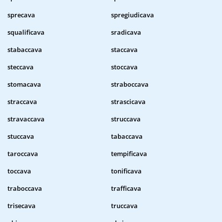
sprecava
spregiudicava
squalificava
sradicava
stabaccava
staccava
steccava
stoccava
stomacava
straboccava
straccava
strascicava
stravaccava
struccava
stuccava
tabaccava
taroccava
tempificava
toccava
tonificava
traboccava
trafficava
trisecava
truccava