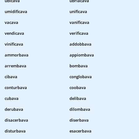
ubicava
ubriacava
umidificava
unificava
vacava
vanificava
vendicava
verificava
vinificava
addobbava
ammorbava
appiombava
arrembava
bombava
cibava
conglobava
conturbava
coobava
cubava
delibava
derubava
dilombava
disacerbava
diserbava
disturbava
esacerbava