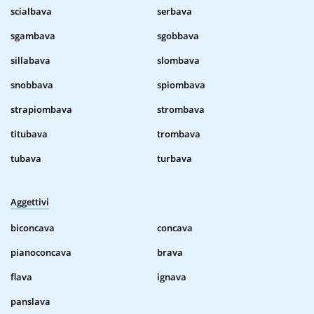
scialbava
serbava
sgambava
sgobbava
sillabava
slombava
snobbava
spiombava
strapiombava
strombava
titubava
trombava
tubava
turbava
Aggettivi
biconcava
concava
pianoconcava
brava
flava
ignava
panslava