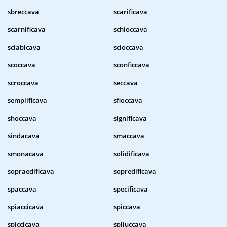
sbreccava
scarificava
scarnificava
schioccava
sciabicava
scioccava
scoccava
sconficcava
scroccava
seccava
semplificava
sfioccava
shoccava
significava
sindacava
smaccava
smonacava
solidificava
sopraedificava
sopredificava
spaccava
specificava
spiaccicava
spiccava
spiccicava
spiluccava