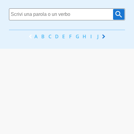
A
B
C
D
E
F
G
H
I
J
K
L
M
N