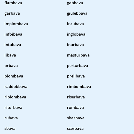
flambava
gabbava
garbava
giulebbava
impiombava
incubava
infoibava
inglobava
intubava
inurbava
libava
masturbava
orbava
perturbava
piombava
prelibava
raddobbava
rimbombava
ripiombava
riserbava
riturbava
rombava
rubava
sbarbava
sbava
scerbava