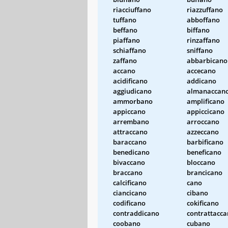
riacciuffano
riazzuffano
tuffano
abboffano
beffano
biffano
piaffano
rinzaffano
schiaffano
sniffano
zaffano
abbarbicano
accano
accecano
acidificano
addicano
aggiudicano
almanaccan
ammorbano
amplificano
appiccano
appiccicano
arrembano
arroccano
attraccano
azzeccano
baraccano
barbificano
benedicano
beneficano
bivaccano
bloccano
braccano
brancicano
calcificano
cano
ciancicano
cibano
codificano
cokificano
contraddicano
contrattacc
coobano
cubano