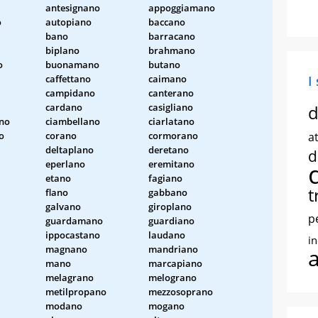
antesignano
appoggiamano
o
autopiano
baccano
bano
barracano
biplano
brahmano
o
buonamano
butano
caffettano
caimano
I
campidano
canterano
cardano
casigliano
d
no
ciambellano
ciarlatano
o
corano
cormorano
at
deltaplano
deretano
d
eperlano
eremitano
etano
fagiano
t
flano
gabbano
galvano
giroplano
p
guardamano
guardiano
ippocastano
laudano
i
magnano
mandriano
mano
marcapiano
melagrano
melograno
metilpropano
mezzosoprano
modano
mogano