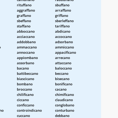
rituffano
sbuffano
aggraffano
arraffano
graffano
griffano
sbeffano
sberleffano
staffano
tariffano
abboccano
abdicano
acciaccano
accoccano
addobbano
adsorbano
o
ammaccano
ammiccano
annoccano
appacificano
appiombano
arrecano
assorbano
attaccano
bacano
baloccano
battibeccano
beccano
biascicano
bisecano
bombano
bonificano
broccano
cacano
chilificano
chimificano
ciccano
claudicano
conficcano
conglobano
ano
controindicano
conturbano
cuccano
debbano