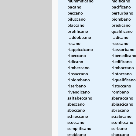
mummificano
nidificano
pacano
pacificano
peccano
perturbano
piluccano
piombano
placcano
predicano
prolificano
qualificano
raddobbano
radicano
recano
resecano
riappiccicano
riassorbano
ribeccano
ribenedican
ridicano
riedificano
rimbeccano
rimboccano
rinsaccano
rintoccano
ripiombano
riqualificano
riserbano
ristuccano
rivendicano
rombano
saltabeccano
sbaraccano
sbeccano
sbiascicano
sboccano
sbracano
schioccano
sciabicano
scoccano
sconficcano
semplificano
serbano
sgobbano
shoccano