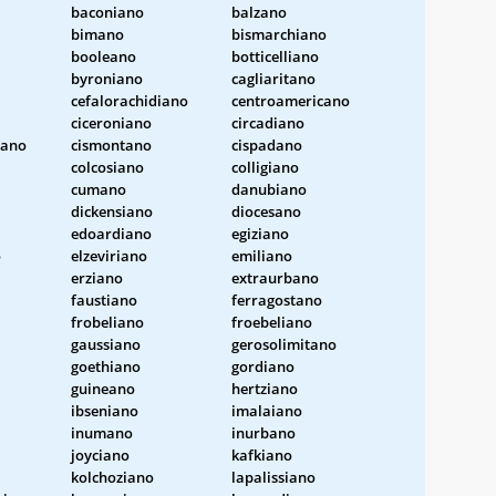
baconiano
balzano
bimano
bismarchiano
booleano
botticelliano
byroniano
cagliaritano
cefalorachidiano
centroamericano
ciceroniano
circadiano
iano
cismontano
cispadano
colcosiano
colligiano
cumano
danubiano
dickensiano
diocesano
edoardiano
egiziano
o
elzeviriano
emiliano
erziano
extraurbano
faustiano
ferragostano
frobeliano
froebeliano
gaussiano
gerosolimitano
goethiano
gordiano
guineano
hertziano
ibseniano
imalaiano
inumano
inurbano
joyciano
kafkiano
kolchoziano
lapalissiano