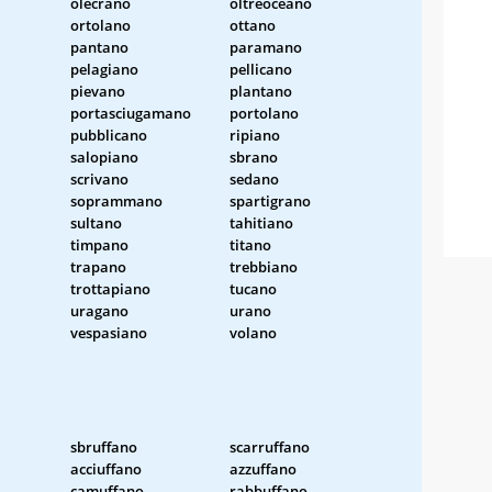
olecrano
oltreoceano
ortolano
ottano
pantano
paramano
pelagiano
pellicano
pievano
plantano
portasciugamano
portolano
pubblicano
ripiano
salopiano
sbrano
scrivano
sedano
soprammano
spartigrano
sultano
tahitiano
timpano
titano
trapano
trebbiano
trottapiano
tucano
uragano
urano
vespasiano
volano
sbruffano
scarruffano
acciuffano
azzuffano
camuffano
rabbuffano