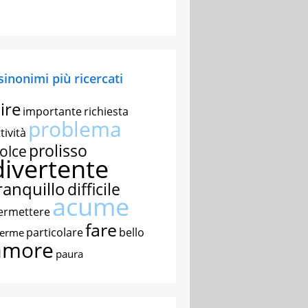
 sinonimi più ricercati
ire
importante
richiesta
problema
tività
prolisso
olce
divertente
ranquillo
difficile
acume
ermettere
fare
particolare
bello
nerme
amore
paura