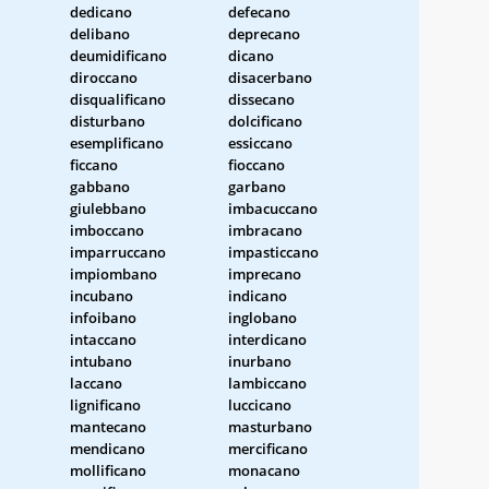
dedicano
defecano
delibano
deprecano
deumidificano
dicano
diroccano
disacerbano
disqualificano
dissecano
disturbano
dolcificano
esemplificano
essiccano
ficcano
fioccano
gabbano
garbano
giulebbano
imbacuccano
imboccano
imbracano
imparruccano
impasticcano
impiombano
imprecano
incubano
indicano
infoibano
inglobano
intaccano
interdicano
intubano
inurbano
laccano
lambiccano
lignificano
luccicano
mantecano
masturbano
mendicano
mercificano
mollificano
monacano