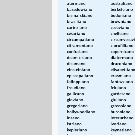
atermano
australiano
basedowiano
berkeleiano
bismarckiano
bodoniano
brasiliano
browniano
carinziano
cecoviano
cesariano
chelleano
circumpadano
circumvesuv
citramontano
clorofilliano
confuciano
copernicano
deamicisiano
diatermano
disumano
draconiano
einsteiniano
elisabettian
episcopaliano
erasmiano
falloppiano
fantozziano
freudiano
friulano
gallicano
gardesano
gioviano
giuliano
gregoriano
grossolano
hollywoodiano
huroniano
insano
interurbano
istriano
ivoriano
kepleriano
keynesiano