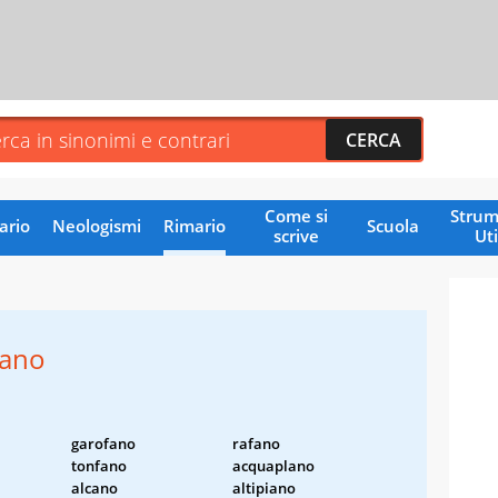
Come si
Strum
ario
Neologismi
Rimario
Scuola
scrive
Uti
fano
garofano
rafano
tonfano
acquaplano
alcano
altipiano