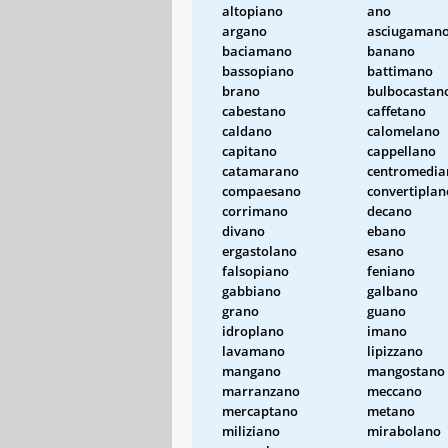
altopiano
ano
argano
asciugaman
baciamano
banano
bassopiano
battimano
brano
bulbocastan
cabestano
caffetano
caldano
calomelano
capitano
cappellano
catamarano
centromedia
compaesano
convertiplan
corrimano
decano
divano
ebano
ergastolano
esano
falsopiano
feniano
gabbiano
galbano
grano
guano
idroplano
imano
lavamano
lipizzano
mangano
mangostano
marranzano
meccano
mercaptano
metano
miliziano
mirabolano