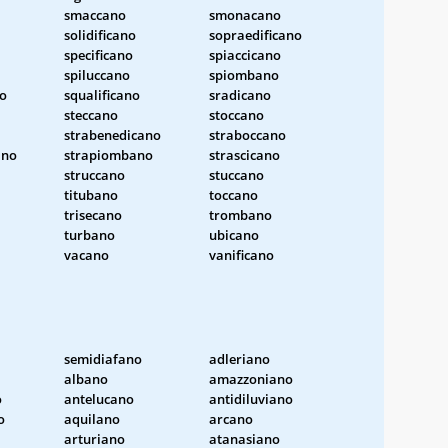
smaccano
smonacano
solidificano
sopraedificano
specificano
spiaccicano
spiluccano
spiombano
no
squalificano
sradicano
steccano
stoccano
strabenedicano
straboccano
ano
strapiombano
strascicano
struccano
stuccano
titubano
toccano
trisecano
trombano
turbano
ubicano
vacano
vanificano
semidiafano
adleriano
albano
amazzoniano
o
antelucano
antidiluviano
o
aquilano
arcano
arturiano
atanasiano