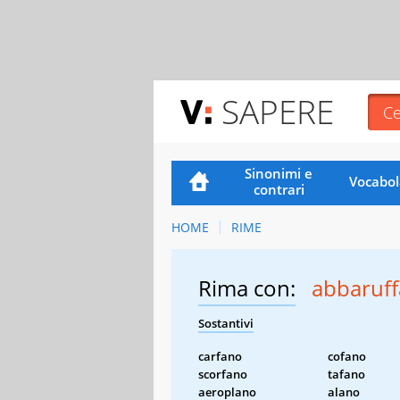
SAPERE
Sinonimi e
Vocabol
contrari
HOME
RIME
Rima con:
abbaruf
Sostantivi
carfano
cofano
scorfano
tafano
aeroplano
alano