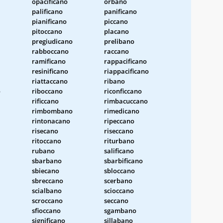
opacificano
orbano
palificano
panificano
pianificano
piccano
pitoccano
placano
pregiudicano
prelibano
rabboccano
raccano
ramificano
rappacificano
resinificano
riappacificano
riattaccano
ribano
o
riboccano
riconficcano
rificcano
rimbacuccano
rimbombano
rimedicano
rintonacano
ripeccano
risecano
riseccano
ritoccano
riturbano
rubano
salificano
sbarbano
sbarbificano
sbiecano
sbloccano
sbreccano
scerbano
scialbano
scioccano
scroccano
seccano
sfioccano
sgambano
significano
sillabano