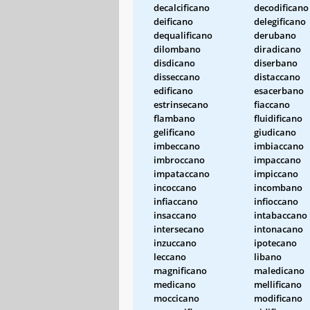
decalcificano
decodificano
deificano
delegificano
dequalificano
derubano
dilombano
diradicano
disdicano
diserbano
disseccano
distaccano
edificano
esacerbano
estrinsecano
fiaccano
flambano
fluidificano
gelificano
giudicano
imbeccano
imbiaccano
imbroccano
impaccano
impataccano
impiccano
incoccano
incombano
infiaccano
infioccano
insaccano
intabaccano
intersecano
intonacano
inzuccano
ipotecano
leccano
libano
magnificano
maledicano
medicano
mellificano
moccicano
modificano