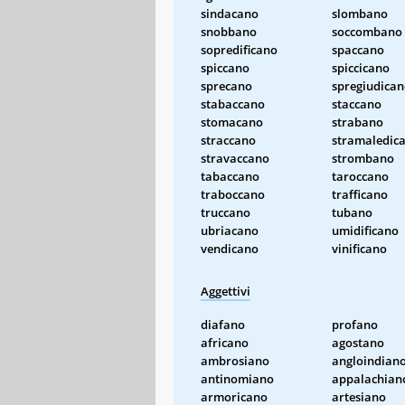
sindacano
slombano
snobbano
soccombano
sopredificano
spaccano
spiccano
spiccicano
sprecano
spregiudica
stabaccano
staccano
stomacano
strabano
straccano
stramaledic
stravaccano
strombano
tabaccano
taroccano
traboccano
trafficano
truccano
tubano
ubriacano
umidificano
vendicano
vinificano
Aggettivi
diafano
profano
africano
agostano
ambrosiano
angloindian
antinomiano
appalachian
armoricano
artesiano