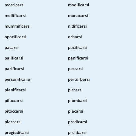
moccicarsi
modificarsi
mollificarsi
monacarsi
mummificarsi
nidificarsi
opacificarsi
orbarsi
pacarsi
pacificarsi
palificarsi
panificarsi
parificarsi
peccarsi
personificarsi
perturbarsi
pianificarsi
piccarsi
piluccarsi
piombarsi
pitoccarsi
placarsi
placcarsi
predicarsi
pregiudicarsi
prelibarsi