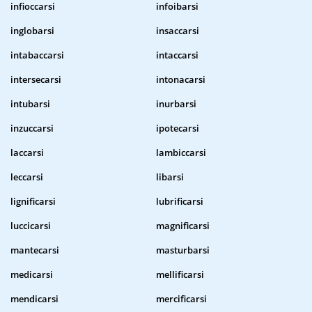
infioccarsi
infoibarsi
inglobarsi
insaccarsi
intabaccarsi
intaccarsi
intersecarsi
intonacarsi
intubarsi
inurbarsi
inzuccarsi
ipotecarsi
laccarsi
lambiccarsi
leccarsi
libarsi
lignificarsi
lubrificarsi
luccicarsi
magnificarsi
mantecarsi
masturbarsi
medicarsi
mellificarsi
mendicarsi
mercificarsi