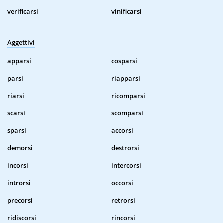
verificarsi
vinificarsi
Aggettivi
apparsi
cosparsi
parsi
riapparsi
riarsi
ricomparsi
scarsi
scomparsi
sparsi
accorsi
demorsi
destrorsi
incorsi
intercorsi
introrsi
occorsi
precorsi
retrorsi
ridiscorsi
rincorsi