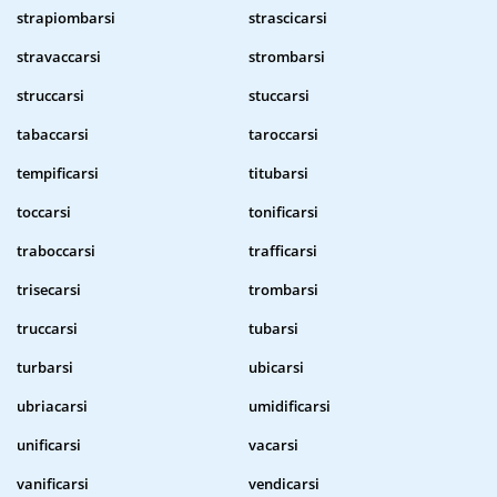
strapiombarsi
strascicarsi
stravaccarsi
strombarsi
struccarsi
stuccarsi
tabaccarsi
taroccarsi
tempificarsi
titubarsi
toccarsi
tonificarsi
traboccarsi
trafficarsi
trisecarsi
trombarsi
truccarsi
tubarsi
turbarsi
ubicarsi
ubriacarsi
umidificarsi
unificarsi
vacarsi
vanificarsi
vendicarsi