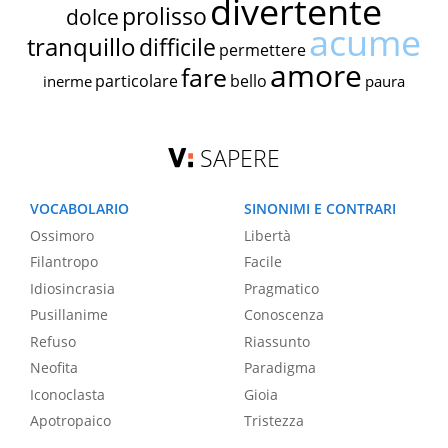
divertente
prolisso
dolce
acume
tranquillo
difficile
permettere
amore
fare
particolare
bello
inerme
paura
SAPERE
VOCABOLARIO
SINONIMI E CONTRARI
Ossimoro
Libertà
Filantropo
Facile
Idiosincrasia
Pragmatico
Pusillanime
Conoscenza
Refuso
Riassunto
Neofita
Paradigma
Iconoclasta
Gioia
Apotropaico
Tristezza