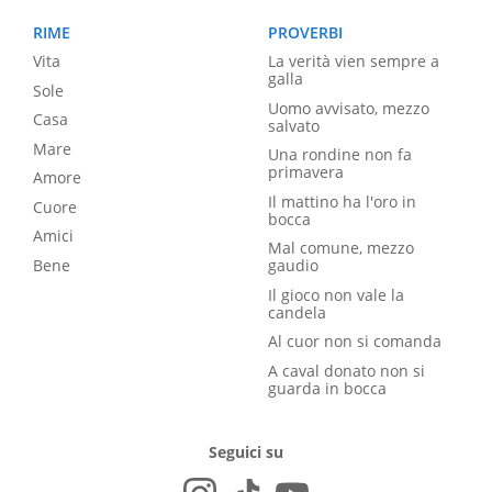
RIME
PROVERBI
Vita
La verità vien sempre a
galla
Sole
Uomo avvisato, mezzo
Casa
salvato
Mare
Una rondine non fa
primavera
Amore
Il mattino ha l'oro in
Cuore
bocca
Amici
Mal comune, mezzo
Bene
gaudio
Il gioco non vale la
candela
Al cuor non si comanda
A caval donato non si
guarda in bocca
Seguici su