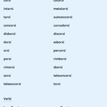
carsi
catarsi
intarsi
metatarsi
tarsi
autosoccorsi
concorsi
curvadorsi
disborsi
discorsi
dorsi
esborsi
orsi
percorsi
porsi
rimborsi
rimorsi
sborsi
sorsi
teleconcorsi
telesoccorsi
torsi
Verbi