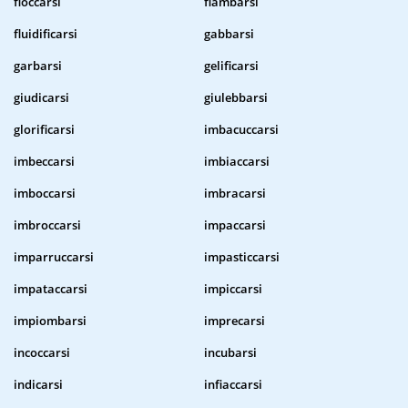
fioccarsi
flambarsi
fluidificarsi
gabbarsi
garbarsi
gelificarsi
giudicarsi
giulebbarsi
glorificarsi
imbacuccarsi
imbeccarsi
imbiaccarsi
imboccarsi
imbracarsi
imbroccarsi
impaccarsi
imparruccarsi
impasticcarsi
impataccarsi
impiccarsi
impiombarsi
imprecarsi
incoccarsi
incubarsi
indicarsi
infiaccarsi