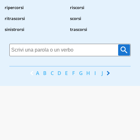
ripercorsi
riscorsi
ritrascorsi
scorsi
sinistrorsi
trascorsi
A
B
C
D
E
F
G
H
I
J
K
L
M
N