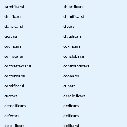
carnificarsi
chiarificarsi
chilificarsi
chimificarsi
ciancicarsi
cibarsi
ciccarsi
claudicarsi
codificarsi
cokificarsi
conficcarsi
conglobarsi
contrattaccarsi
controindicarsi
conturbarsi
coobarsi
cornificarsi
cubarsi
cuccarsi
decalcificarsi
decodificarsi
dedicarsi
defecarsi
deificarsi
delegificarsi
delibarsi