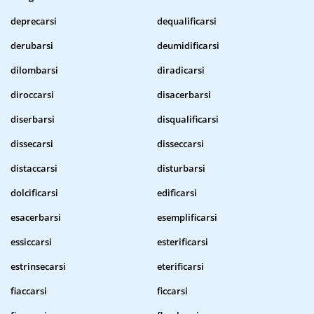
deprecarsi
dequalificarsi
derubarsi
deumidificarsi
dilombarsi
diradicarsi
diroccarsi
disacerbarsi
diserbarsi
disqualificarsi
dissecarsi
disseccarsi
distaccarsi
disturbarsi
dolcificarsi
edificarsi
esacerbarsi
esemplificarsi
essiccarsi
esterificarsi
estrinsecarsi
eterificarsi
fiaccarsi
ficcarsi