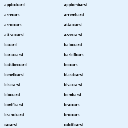
appiccicarsi
appiombarsi
arrecarsi
arrembarsi
arroccarsi
attaccarsi
attraccarsi
azzeccarsi
bacarsi
baloccarsi
baraccarsi
barbificarsi
battibeccarsi
beccarsi
beneficarsi
biascicarsi
bisecarsi
bivaccarsi
bloccarsi
bombarsi
bonificarsi
braccarsi
brancicarsi
broccarsi
cacarsi
calcificarsi