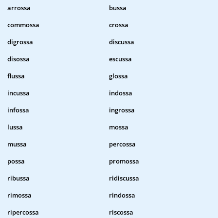
arrossa
bussa
commossa
crossa
digrossa
discussa
disossa
escussa
flussa
glossa
incussa
indossa
infossa
ingrossa
lussa
mossa
mussa
percossa
possa
promossa
ribussa
ridiscussa
rimossa
rindossa
ripercossa
riscossa