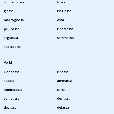
contromossa
fossa
glossa
isoglossa
macroglossa
ossa
pellirossa
ripercossa
segaossa
sommossa
spaccaossa
Verbi
riabbassa
ribassa
sbassa
ammassa
ammatassa
cassa
compassa
declassa
degassa
detassa