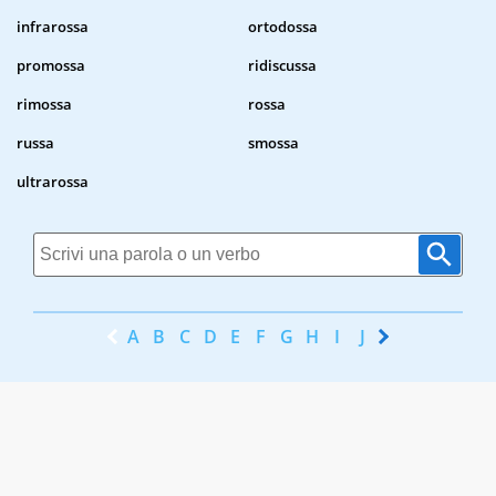
infrarossa
ortodossa
promossa
ridiscussa
rimossa
rossa
russa
smossa
ultrarossa
A
B
C
D
E
F
G
H
I
J
K
L
M
N