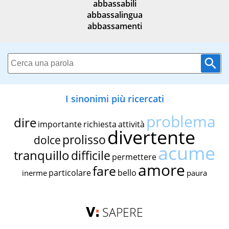
abbassabili
abbassalingua
abbassamenti
I sinonimi più ricercati
problema
dire
importante
richiesta
attività
divertente
prolisso
dolce
acume
tranquillo
difficile
permettere
amore
fare
particolare
bello
inerme
paura
SAPERE