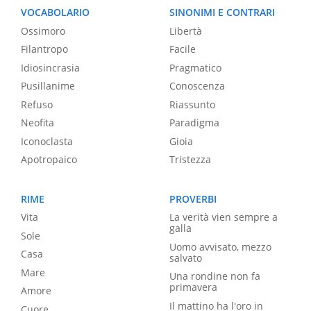
VOCABOLARIO
SINONIMI E CONTRARI
Ossimoro
Libertà
Filantropo
Facile
Idiosincrasia
Pragmatico
Pusillanime
Conoscenza
Refuso
Riassunto
Neofita
Paradigma
Iconoclasta
Gioia
Apotropaico
Tristezza
RIME
PROVERBI
Vita
La verità vien sempre a
galla
Sole
Uomo avvisato, mezzo
Casa
salvato
Mare
Una rondine non fa
primavera
Amore
Il mattino ha l'oro in
Cuore