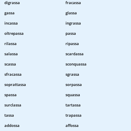
digrassa
fracassa
gassa
glassa
incassa
ingrassa
oltrepassa
passa
rilassa
ripassa
salassa
scardassa
scassa
sconquassa
sfracassa
sgrassa
soprattassa
sorpassa
spassa
squassa
surclassa
tartassa
tassa
trapassa
addossa
affossa