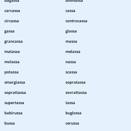
bagassa
biomassa
carcassa
cassa
circassa
controcassa
gassa
glassa
grancassa
massa
matassa
melassa
molassa
nassa
potassa
scassa
smargiassa
sopratassa
soprattassa
sovrattassa
supertassa
tassa
babirussa
buglossa
bussa
cerussa