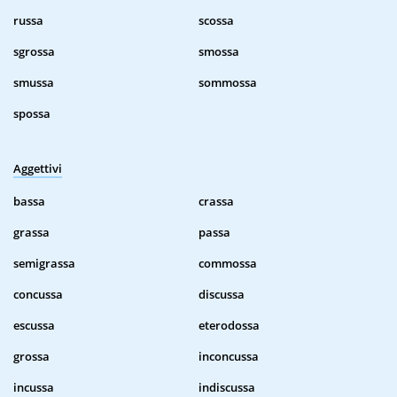
russa
scossa
sgrossa
smossa
smussa
sommossa
spossa
Aggettivi
bassa
crassa
grassa
passa
semigrassa
commossa
concussa
discussa
escussa
eterodossa
grossa
inconcussa
incussa
indiscussa