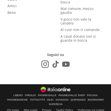
bocca
Amici
Mal comune, mezzo
Bene
gaudio
Il gioco non vale la
candela
Al cuor non si comanda
A caval donato non si
guarda in bocca
Seguici su
LIBERO
VIRGILIO
PAGINEGIALLE
PAGINEGIALLE SHOP
PGCASA
PAGINEBIANCHE
TUTTOCITTÀ
DILEI
SIVIAGGIA
QUIFINANZA
BUONISSIMO
SUPEREVA
Chi siamo
Note Legali
Privacy
Cookie Policy
Preferenze sui cookie