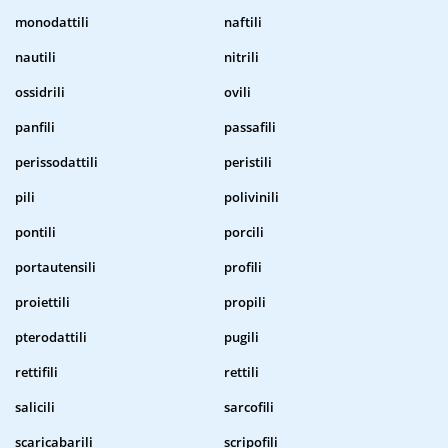
monodattili
naftili
nautili
nitrili
ossidrili
ovili
panfili
passafili
perissodattili
peristili
pili
polivinili
pontili
porcili
portautensili
profili
proiettili
propili
pterodattili
pugili
rettifili
rettili
salicili
sarcofili
scaricabarili
scripofili