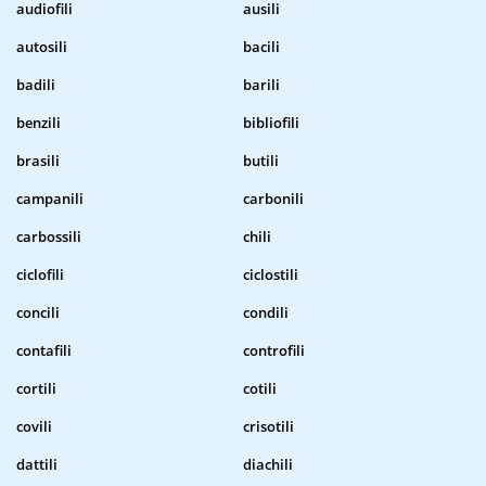
audiofili
ausili
autosili
bacili
badili
barili
benzili
bibliofili
brasili
butili
campanili
carbonili
carbossili
chili
ciclofili
ciclostili
concili
condili
contafili
controfili
cortili
cotili
covili
crisotili
dattili
diachili