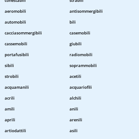
conestabili
strabili
aeromobili
antisommergibili
automobili
bili
cacciasommergibili
casemobili
cassemobili
giubili
portafusibili
radiomobili
sibili
soprammobili
strobili
acetili
acquamanili
acquariofili
acrili
alchili
amili
anili
aprili
arenili
artiodattili
asili