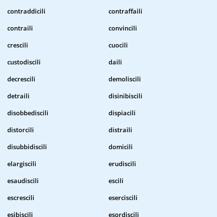
contraddicili
contraffaili
contraili
convincili
crescili
cuocili
custodiscili
daili
decrescili
demoliscili
detraili
disinibiscili
disobbediscili
dispiacili
distorcili
distraili
disubbidiscili
domicili
elargiscili
erudiscili
esaudiscili
escili
escrescili
eserciscili
esibiscili
esordiscili