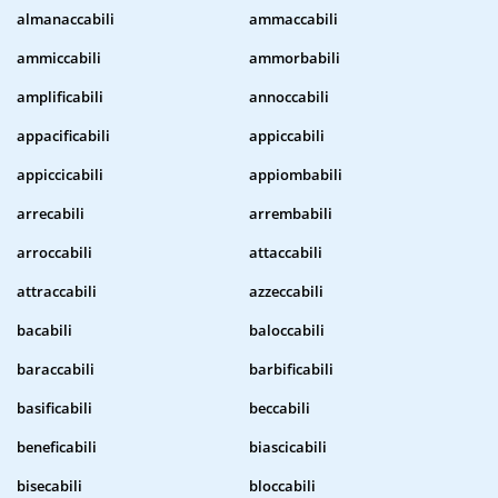
almanaccabili
ammaccabili
ammiccabili
ammorbabili
amplificabili
annoccabili
appacificabili
appiccabili
appiccicabili
appiombabili
arrecabili
arrembabili
arroccabili
attaccabili
attraccabili
azzeccabili
bacabili
baloccabili
baraccabili
barbificabili
basificabili
beccabili
beneficabili
biascicabili
bisecabili
bloccabili