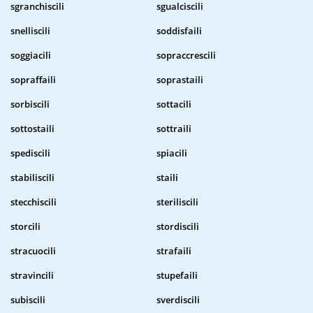
sgranchiscili
sgualciscili
snelliscili
soddisfaili
soggiacili
sopraccrescili
sopraffaili
soprastaili
sorbiscili
sottacili
sottostaili
sottraili
spediscili
spiacili
stabiliscili
staili
stecchiscili
steriliscili
storcili
stordiscili
stracuocili
strafaili
stravincili
stupefaili
subiscili
sverdiscili