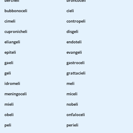
bercheli
broncoceli
bubbonoceli
cieli
cimeli
contropeli
cupronicheli
disgeli
eliangeli
endoteli
epiteli
evangeli
gaeli
gastroceli
geli
grattacieli
idromeli
meli
meningoceli
miceli
mieli
nobeli
obeli
onfaloceli
peli
perieli