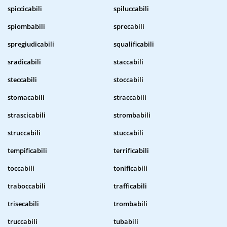
spiccicabili
spiluccabili
spiombabili
sprecabili
spregiudicabili
squalificabili
sradicabili
staccabili
steccabili
stoccabili
stomacabili
straccabili
strascicabili
strombabili
struccabili
stuccabili
tempificabili
terrificabili
toccabili
tonificabili
traboccabili
trafficabili
trisecabili
trombabili
truccabili
tubabili