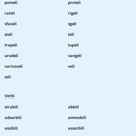
pomeli
proteli
rateli
rigeli
sfaceli
sgeli
steli
teli
trapeli
tupeli
urodeli
vangeli
varicoceli
veli
zeli
Verbi
strabili
abbili
adsorbili
ammobili
assibili
assorbili