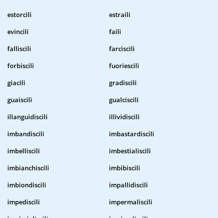
estorcili
estraili
evincili
faili
falliscili
farciscili
forbiscili
fuoriescili
giacili
gradiscili
guaiscili
gualciscili
illanguidiscili
illividiscili
imbandiscili
imbastardiscili
imbelliscili
imbestialiscili
imbianchiscili
imbibiscili
imbiondiscili
impallidiscili
impediscili
impermaliscili