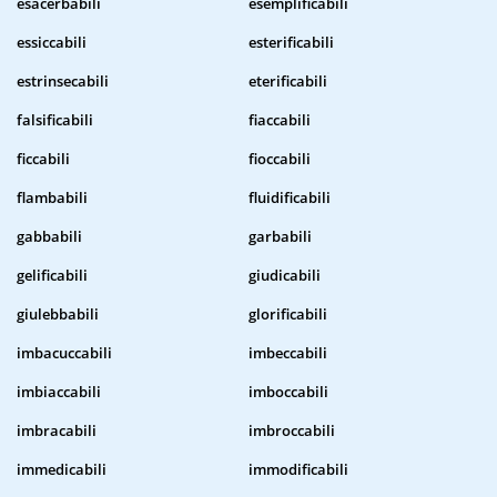
esacerbabili
esemplificabili
essiccabili
esterificabili
estrinsecabili
eterificabili
falsificabili
fiaccabili
ficcabili
fioccabili
flambabili
fluidificabili
gabbabili
garbabili
gelificabili
giudicabili
giulebbabili
glorificabili
imbacuccabili
imbeccabili
imbiaccabili
imboccabili
imbracabili
imbroccabili
immedicabili
immodificabili