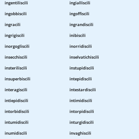
ingentiliscili
ingialliscili
ingobbiscili
ingoffiscili
ingracili
ingrandiscili
ingrigiscili
inibiscili
inorgogliscili
inorridiscili
insecchiscili
inselvatichiscili
insteriliscili
instupidiscili
insuperbiscili
intepidiscili
interagiscili
intestardiscili
intiepidiscili
intimidiscili
intorbidiscili
intorpidiscili
intumidiscili
inturgidiscili
inumidiscili
invaghiscili