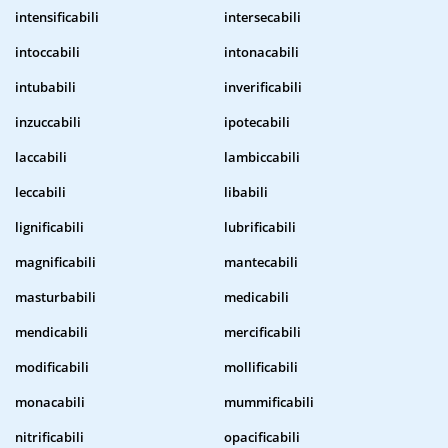
intensificabili
intersecabili
intoccabili
intonacabili
intubabili
inverificabili
inzuccabili
ipotecabili
laccabili
lambiccabili
leccabili
libabili
lignificabili
lubrificabili
magnificabili
mantecabili
masturbabili
medicabili
mendicabili
mercificabili
modificabili
mollificabili
monacabili
mummificabili
nitrificabili
opacificabili