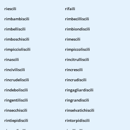
riescili
rifaili
rimbambiscili
rimbecilliscili
rimbelliscili
rimbiondiscili
rimboschiscili
rimescili
rimpiccioliscili
rimpiccoliscili
rinascili
rincitrulliscili
rinciviliscili
rincrescili
rincrudeliscili
rincrudiscili
rindeboliscili
ringagliardiscili
ringentiliscili
ringrandiscili
rinsecchiscili
rinselvatichiscili
rintiepidiscili
rintorpidiscili