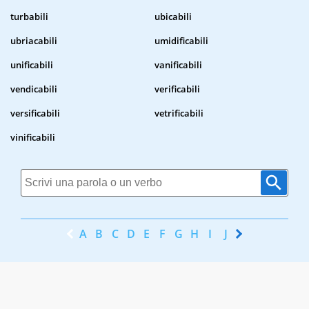
turbabili
ubicabili
ubriacabili
umidificabili
unificabili
vanificabili
vendicabili
verificabili
versificabili
vetrificabili
vinificabili
A
B
C
D
E
F
G
H
I
J
K
L
M
N