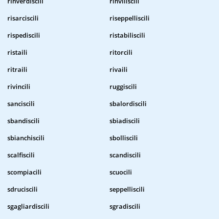
rinverdiscili
rinviliscili
risarciscili
riseppelliscili
rispediscili
ristabiliscili
ristaili
ritorcili
ritraili
rivaili
rivincili
ruggiscili
sanciscili
sbalordiscili
sbandiscili
sbiadiscili
sbianchiscili
sbolliscili
scalfiscili
scandiscili
scompiacili
scuocili
sdruciscili
seppelliscili
sgagliardiscili
sgradiscili