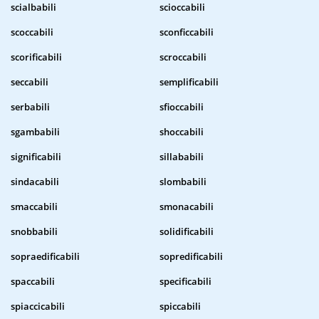
scialbabili
scioccabili
scoccabili
sconficcabili
scorificabili
scroccabili
seccabili
semplificabili
serbabili
sfioccabili
sgambabili
shoccabili
significabili
sillababili
sindacabili
slombabili
smaccabili
smonacabili
snobbabili
solidificabili
sopraedificabili
sopredificabili
spaccabili
specificabili
spiaccicabili
spiccabili