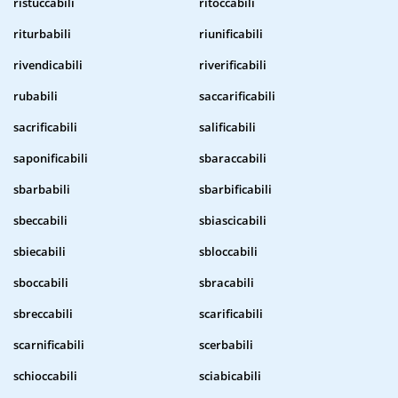
ristuccabili
ritoccabili
riturbabili
riunificabili
rivendicabili
riverificabili
rubabili
saccarificabili
sacrificabili
salificabili
saponificabili
sbaraccabili
sbarbabili
sbarbificabili
sbeccabili
sbiascicabili
sbiecabili
sbloccabili
sboccabili
sbracabili
sbreccabili
scarificabili
scarnificabili
scerbabili
schioccabili
sciabicabili