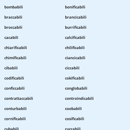
bombabili
bonificabili
braccabili
brancicabili
broccabili
burrificabili
cacabili
calcificabili
chiarificabili
chilificabili
chimificabili
ciancicabili
cibabili
ciccabili
codificabili
cokificabili
conficcabili
conglobabili
contrattaccabili
controindicabili
conturbabili
coobabili
cornificabili
cosificabili
cubabili
cuccabili