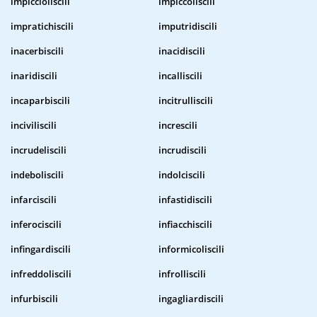
impiccioliscili
impiccoliscili
impratichiscili
imputridiscili
inacerbiscili
inacidiscili
inaridiscili
incalliscili
incaparbiscili
incitrulliscili
inciviliscili
increscili
incrudeliscili
incrudiscili
indeboliscili
indolciscili
infarciscili
infastidiscili
inferociscili
infiacchiscili
infingardiscili
informicoliscili
infreddoliscili
infrolliscili
infurbiscili
ingagliardiscili