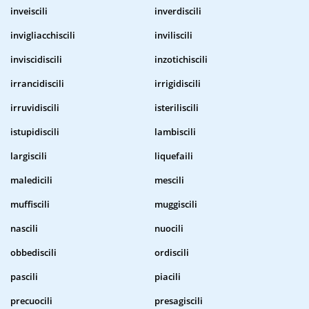
inveiscili
inverdiscili
invigliacchiscili
inviliscili
inviscidiscili
inzotichiscili
irrancidiscili
irrigidiscili
irruvidiscili
isteriliscili
istupidiscili
lambiscili
largiscili
liquefaili
maledicili
mescili
muffiscili
muggiscili
nascili
nuocili
obbediscili
ordiscili
pascili
piacili
precuocili
presagiscili