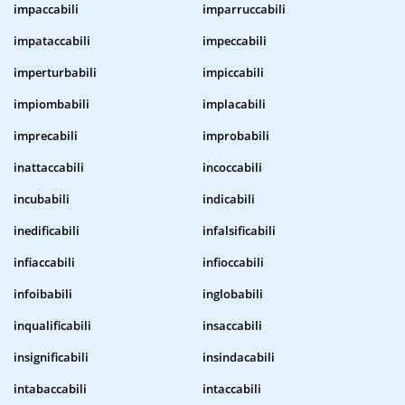
impaccabili
imparruccabili
impataccabili
impeccabili
imperturbabili
impiccabili
impiombabili
implacabili
imprecabili
improbabili
inattaccabili
incoccabili
incubabili
indicabili
inedificabili
infalsificabili
infiaccabili
infioccabili
infoibabili
inglobabili
inqualificabili
insaccabili
insignificabili
insindacabili
intabaccabili
intaccabili