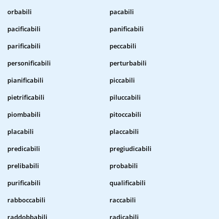
orbabili
pacabili
pacificabili
panificabili
parificabili
peccabili
personificabili
perturbabili
pianificabili
piccabili
pietrificabili
piluccabili
piombabili
pitoccabili
placabili
placcabili
predicabili
pregiudicabili
prelibabili
probabili
purificabili
qualificabili
rabboccabili
raccabili
raddobbabili
radicabili