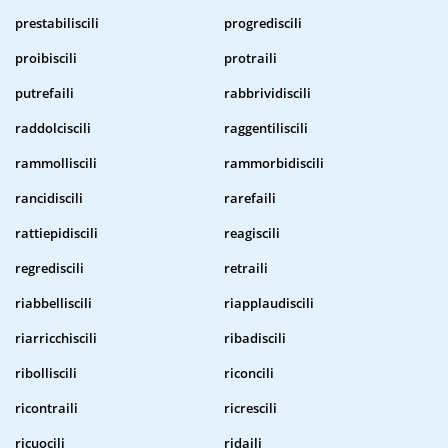
prestabiliscili
progrediscili
proibiscili
protraili
putrefaili
rabbrividiscili
raddolciscili
raggentiliscili
rammolliscili
rammorbidiscili
rancidiscili
rarefaili
rattiepidiscili
reagiscili
regrediscili
retraili
riabbelliscili
riapplaudiscili
riarricchiscili
ribadiscili
ribolliscili
riconcili
ricontraili
ricrescili
ricuocili
ridaili