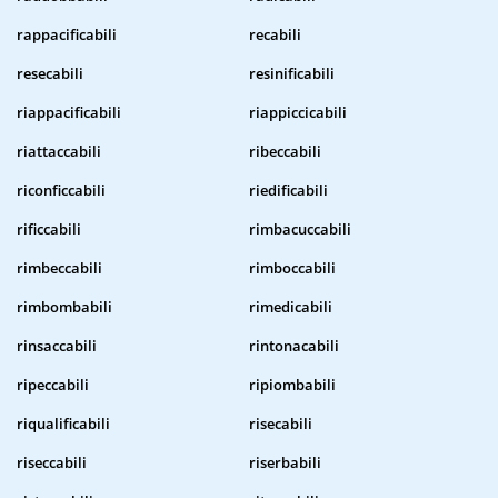
rappacificabili
recabili
resecabili
resinificabili
riappacificabili
riappiccicabili
riattaccabili
ribeccabili
riconficcabili
riedificabili
rificcabili
rimbacuccabili
rimbeccabili
rimboccabili
rimbombabili
rimedicabili
rinsaccabili
rintonacabili
ripeccabili
ripiombabili
riqualificabili
risecabili
riseccabili
riserbabili