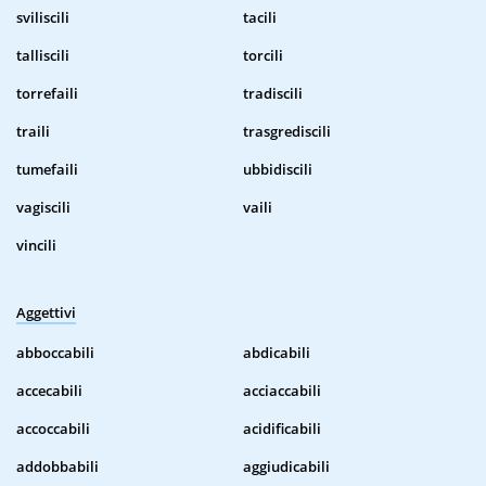
sviliscili
tacili
talliscili
torcili
torrefaili
tradiscili
traili
trasgrediscili
tumefaili
ubbidiscili
vagiscili
vaili
vincili
Aggettivi
abboccabili
abdicabili
accecabili
acciaccabili
accoccabili
acidificabili
addobbabili
aggiudicabili