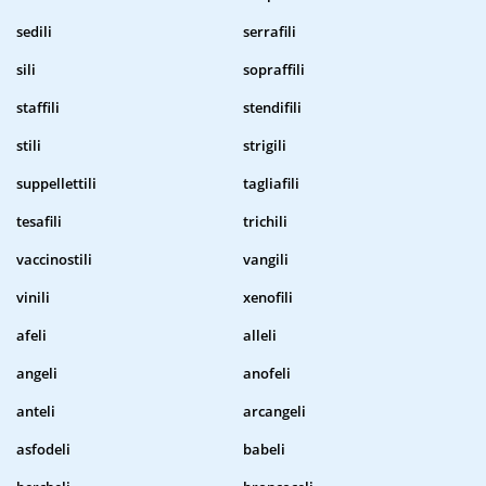
sedili
serrafili
sili
sopraffili
staffili
stendifili
stili
strigili
suppellettili
tagliafili
tesafili
trichili
vaccinostili
vangili
vinili
xenofili
afeli
alleli
angeli
anofeli
anteli
arcangeli
asfodeli
babeli