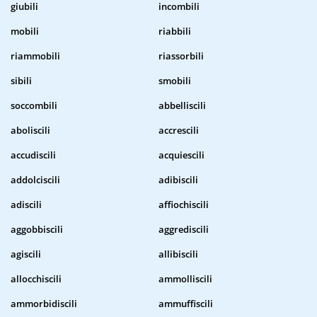
giubili
incombili
mobili
riabbili
riammobili
riassorbili
sibili
smobili
soccombili
abbelliscili
aboliscili
accrescili
accudiscili
acquiescili
addolciscili
adibiscili
adiscili
affiochiscili
aggobbiscili
aggrediscili
agiscili
allibiscili
allocchiscili
ammolliscili
ammorbidiscili
ammuffiscili