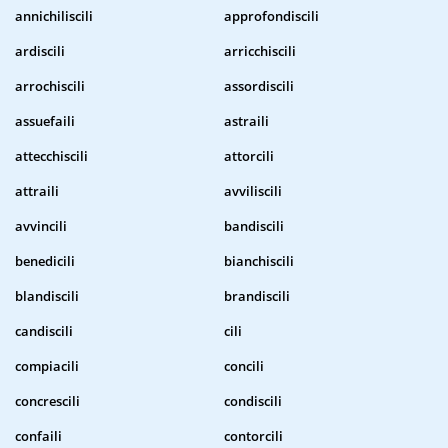
annichiliscili
approfondiscili
ardiscili
arricchiscili
arrochiscili
assordiscili
assuefaili
astraili
attecchiscili
attorcili
attraili
avviliscili
avvincili
bandiscili
benedicili
bianchiscili
blandiscili
brandiscili
candiscili
cili
compiacili
concili
concrescili
condiscili
confaili
contorcili