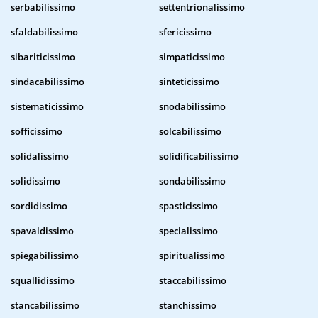
serbabilissimo
settentrionalissimo
sfaldabilissimo
sfericissimo
sibariticissimo
simpaticissimo
sindacabilissimo
sinteticissimo
sistematicissimo
snodabilissimo
sofficissimo
solcabilissimo
solidalissimo
solidificabilissimo
solidissimo
sondabilissimo
sordidissimo
spasticissimo
spavaldissimo
specialissimo
spiegabilissimo
spiritualissimo
squallidissimo
staccabilissimo
stancabilissimo
stanchissimo