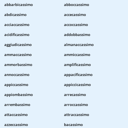
abbarbicassimo
abboccassimo
abdicassimo
accecassimo
acciaccassimo
accoccassimo
acidificassimo
addobbassimo
aggiudicassimo
almanaccassimo
ammaccassimo
ammiccassimo
ammorbassimo
amplificassimo
annoccassimo
appacificassimo
appiccassimo
appiccicassimo
appiombassimo
arrecassimo
arrembassimo
arroccassimo
attaccassimo
attraccassimo
azzeccassimo
bacassimo