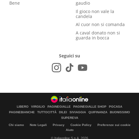
Bene
gaudio
Il gioco non vale la
candela
Al cuor non si comanda
A caval donato non si
guarda in bocca
Seguici su
LIBERO
VIRGILIO
PAGINEGIALLE
PAGINEGIALLE SHOP
PGCASA
PAGINEBIANCHE
TUTTOCITTÀ
DILEI
SIVIAGGIA
QUIFINANZA
BUONISSIMO
SUPEREVA
Chi siamo
Note Legali
Privacy
Cookie Policy
Preferenze sui cookie
Aiuto
© Italiaonline S.p.A. 2026