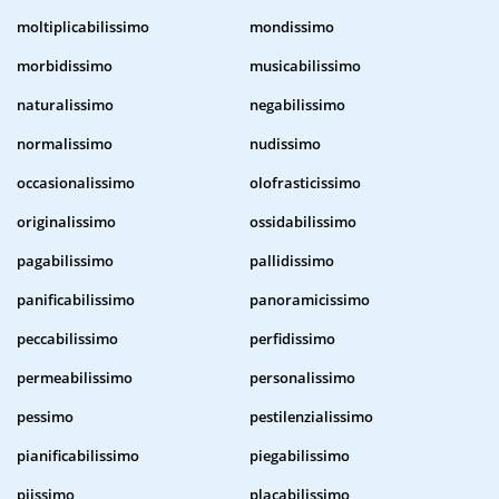
moltiplicabilissimo
mondissimo
morbidissimo
musicabilissimo
naturalissimo
negabilissimo
normalissimo
nudissimo
occasionalissimo
olofrasticissimo
originalissimo
ossidabilissimo
pagabilissimo
pallidissimo
panificabilissimo
panoramicissimo
peccabilissimo
perfidissimo
permeabilissimo
personalissimo
pessimo
pestilenzialissimo
pianificabilissimo
piegabilissimo
piissimo
placabilissimo