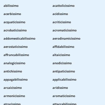
abilissimo
acattolicissimo
acerbissimo
acidissimo
acquaticissimo
acriticissimo
acrobaticissimo
acromaticissimo
addomesticabilissimo
aerodinamicissimo
aerostaticissimo
affidabilissimo
affrancabilissimo
altaicissimo
analogicissimo
anodicissimo
antichissimo
antipaticissimo
appagabilissimo
applicabilissimo
arcaicissimo
aridissimo
armonicissimo
aromaticissimo
atrocissimo
attaccabilissimo