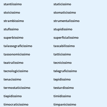
stantiissimo
staticissimo
stoicissimo
stomaticissimo
strambissimo
strumentalissimo
stufissimo
stupidissimo
superbissimo
superficialissimo
talassograficissimo
tascabilissimo
tassonomicissimo
tatticissimo
teatralissimo
tecnicissimo
tecnologicissimo
telegraficissimo
tenacissimo
tepidissimo
termostaticissimo
testardissimo
tiepidissimo
timidissimo
timocraticissimo
timpanicissimo