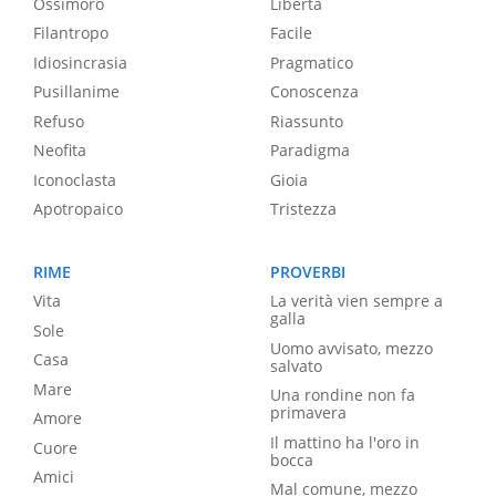
Ossimoro
Libertà
Filantropo
Facile
Idiosincrasia
Pragmatico
Pusillanime
Conoscenza
Refuso
Riassunto
Neofita
Paradigma
Iconoclasta
Gioia
Apotropaico
Tristezza
RIME
PROVERBI
Vita
La verità vien sempre a
galla
Sole
Uomo avvisato, mezzo
Casa
salvato
Mare
Una rondine non fa
primavera
Amore
Il mattino ha l'oro in
Cuore
bocca
Amici
Mal comune, mezzo