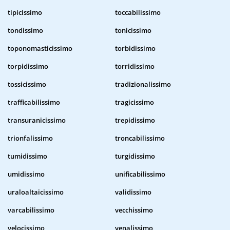
tipicissimo
toccabilissimo
tondissimo
tonicissimo
toponomasticissimo
torbidissimo
torpidissimo
torridissimo
tossicissimo
tradizionalissimo
trafficabilissimo
tragicissimo
transuranicissimo
trepidissimo
trionfalissimo
troncabilissimo
tumidissimo
turgidissimo
umidissimo
unificabilissimo
uraloaltaicissimo
validissimo
varcabilissimo
vecchissimo
velocissimo
venalissimo