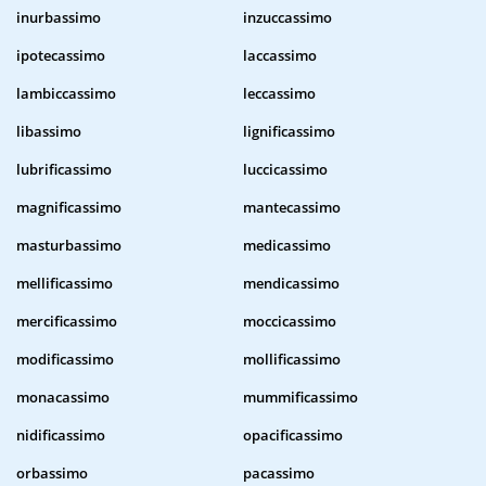
inurbassimo
inzuccassimo
ipotecassimo
laccassimo
lambiccassimo
leccassimo
libassimo
lignificassimo
lubrificassimo
luccicassimo
magnificassimo
mantecassimo
masturbassimo
medicassimo
mellificassimo
mendicassimo
mercificassimo
moccicassimo
modificassimo
mollificassimo
monacassimo
mummificassimo
nidificassimo
opacificassimo
orbassimo
pacassimo