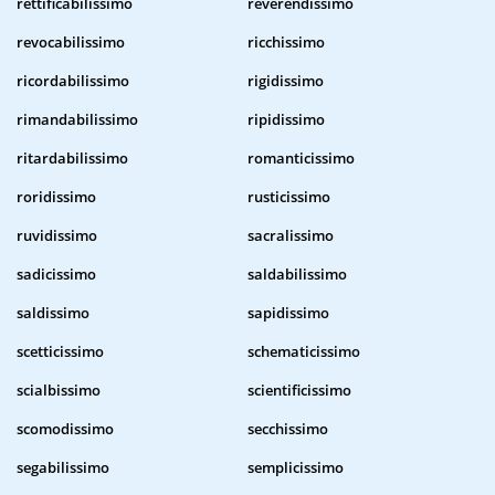
rettificabilissimo
reverendissimo
revocabilissimo
ricchissimo
ricordabilissimo
rigidissimo
rimandabilissimo
ripidissimo
ritardabilissimo
romanticissimo
roridissimo
rusticissimo
ruvidissimo
sacralissimo
sadicissimo
saldabilissimo
saldissimo
sapidissimo
scetticissimo
schematicissimo
scialbissimo
scientificissimo
scomodissimo
secchissimo
segabilissimo
semplicissimo