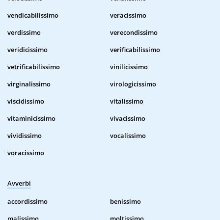
vendicabilissimo
veracissimo
verdissimo
verecondissimo
veridicissimo
verificabilissimo
vetrificabilissimo
vinilicissimo
virginalissimo
virologicissimo
viscidissimo
vitalissimo
vitaminicissimo
vivacissimo
vividissimo
vocalissimo
voracissimo
Avverbi
accordissimo
benissimo
malissimo
moltissimo