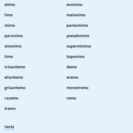
etimo
evonimo
limo
malanimo
mimo
pantomimo
paronimo
pseudonimo
sinonimo
superminimo
timo
toponimo
crisantemo
demo
eliantemo
eremo
grisantemo
monotremo
racemo
remo
tremo
Verbi