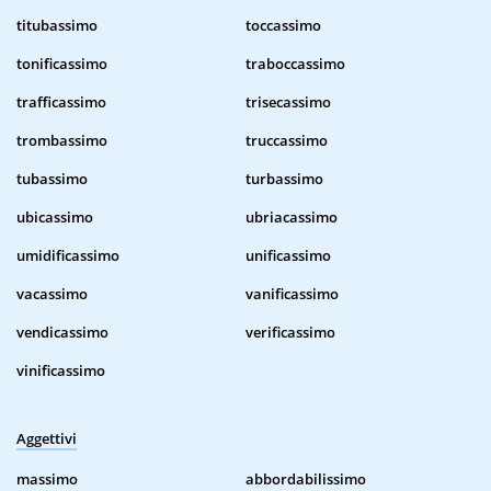
titubassimo
toccassimo
tonificassimo
traboccassimo
trafficassimo
trisecassimo
trombassimo
truccassimo
tubassimo
turbassimo
ubicassimo
ubriacassimo
umidificassimo
unificassimo
vacassimo
vanificassimo
vendicassimo
verificassimo
vinificassimo
Aggettivi
massimo
abbordabilissimo