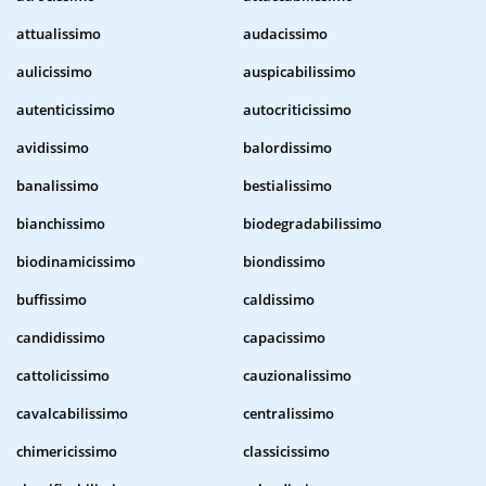
attualissimo
audacissimo
aulicissimo
auspicabilissimo
autenticissimo
autocriticissimo
avidissimo
balordissimo
banalissimo
bestialissimo
bianchissimo
biodegradabilissimo
biodinamicissimo
biondissimo
buffissimo
caldissimo
candidissimo
capacissimo
cattolicissimo
cauzionalissimo
cavalcabilissimo
centralissimo
chimericissimo
classicissimo