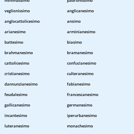
minimassimo
padronissimo
veglionissimo
anglicanesimo
anglocattolicesimo
ansimo
arianesimo
arminianesimo
battesimo
biasimo
brahmanesimo
bramanesimo
cattolicesimo
confucianesimo
cristianesimo
culteranesimo
dannunzianesimo
fabianesimo
feudalesimo
francescanesimo
gallicanesimo
germanesimo
incantesimo
iperurbanesimo
luteranesimo
monachesimo