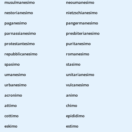
musulmanesimo
neoumanesimo
nestorianesimo
nietzschianesimo
paganesimo
pangermanesimo
parnassianesimo
presbiterianesimo
protestantesimo
puritanesimo
repubblicanesimo
romanesimo
spasimo
stasimo
umanesimo
unitarianesimo
urbanesimo
vulcanesimo
acronimo
animo
attimo
chimo
cottimo
epididimo
eskimo
estimo