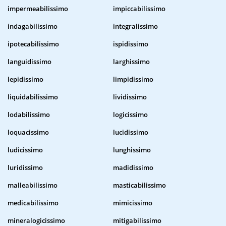
impermeabilissimo
impiccabilissimo
indagabilissimo
integralissimo
ipotecabilissimo
ispidissimo
languidissimo
larghissimo
lepidissimo
limpidissimo
liquidabilissimo
lividissimo
lodabilissimo
logicissimo
loquacissimo
lucidissimo
ludicissimo
lunghissimo
luridissimo
madidissimo
malleabilissimo
masticabilissimo
medicabilissimo
mimicissimo
mineralogicissimo
mitigabilissimo