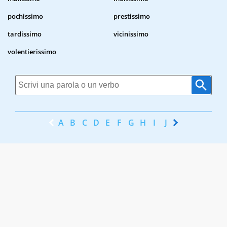
pochissimo
prestissimo
tardissimo
vicinissimo
volentierissimo
A
B
C
D
E
F
G
H
I
J
K
L
M
N