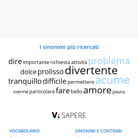
I sinonimi più ricercati
problema
dire
importante
richiesta
attività
divertente
prolisso
dolce
acume
tranquillo
difficile
permettere
amore
fare
particolare
bello
inerme
paura
SAPERE
VOCABOLARIO
SINONIMI E CONTRARI