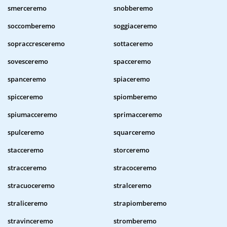
smerceremo
snobberemo
soccomberemo
soggiaceremo
sopraccresceremo
sottaceremo
sovesceremo
spacceremo
spanceremo
spiaceremo
spicceremo
spiomberemo
spiumacceremo
sprimacceremo
spulceremo
squarceremo
stacceremo
storceremo
stracceremo
stracoceremo
stracuoceremo
stralceremo
straliceremo
strapiomberemo
stravinceremo
stromberemo