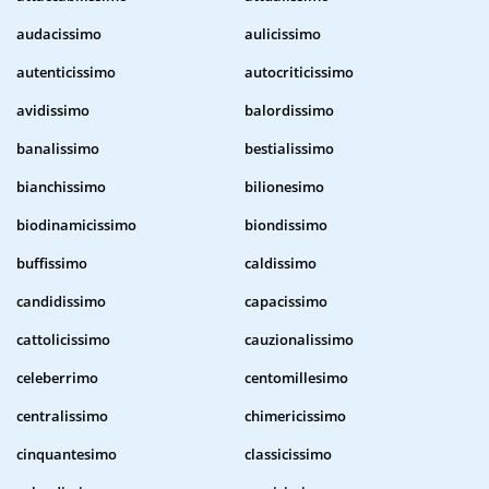
audacissimo
aulicissimo
autenticissimo
autocriticissimo
avidissimo
balordissimo
banalissimo
bestialissimo
bianchissimo
bilionesimo
biodinamicissimo
biondissimo
buffissimo
caldissimo
candidissimo
capacissimo
cattolicissimo
cauzionalissimo
celeberrimo
centomillesimo
centralissimo
chimericissimo
cinquantesimo
classicissimo