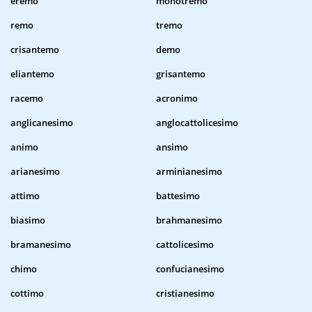
eremo
monotremo
remo
tremo
crisantemo
demo
eliantemo
grisantemo
racemo
acronimo
anglicanesimo
anglocattolicesimo
animo
ansimo
arianesimo
arminianesimo
attimo
battesimo
biasimo
brahmanesimo
bramanesimo
cattolicesimo
chimo
confucianesimo
cottimo
cristianesimo