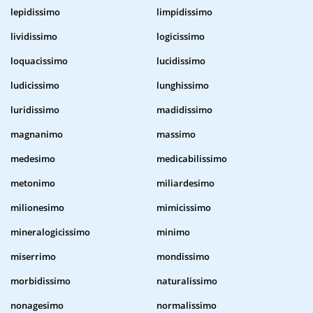
lepidissimo
limpidissimo
lividissimo
logicissimo
loquacissimo
lucidissimo
ludicissimo
lunghissimo
luridissimo
madidissimo
magnanimo
massimo
medesimo
medicabilissimo
metonimo
miliardesimo
milionesimo
mimicissimo
mineralogicissimo
minimo
miserrimo
mondissimo
morbidissimo
naturalissimo
nonagesimo
normalissimo