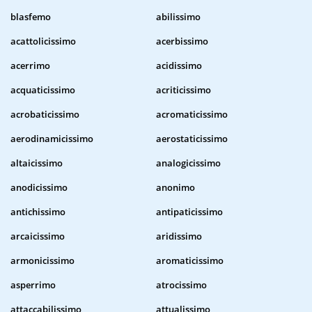
blasfemo
abilissimo
acattolicissimo
acerbissimo
acerrimo
acidissimo
acquaticissimo
acriticissimo
acrobaticissimo
acromaticissimo
aerodinamicissimo
aerostaticissimo
altaicissimo
analogicissimo
anodicissimo
anonimo
antichissimo
antipaticissimo
arcaicissimo
aridissimo
armonicissimo
aromaticissimo
asperrimo
atrocissimo
attaccabilissimo
attualissimo