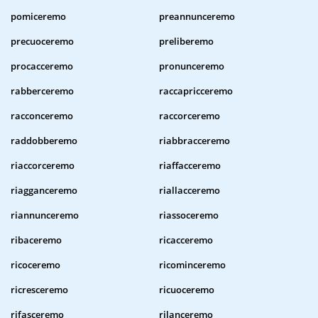
pomiceremo
preannunceremo
precuoceremo
preliberemo
procacceremo
pronunceremo
rabberceremo
raccapricceremo
racconceremo
raccorceremo
raddobberemo
riabbracceremo
riaccorceremo
riaffacceremo
riagganceremo
riallacceremo
riannunceremo
riassoceremo
ribaceremo
ricacceremo
ricoceremo
ricominceremo
ricresceremo
ricuoceremo
rifasceremo
rilanceremo