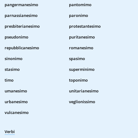
pangermanesimo
pantomimo
parnassianesimo
paronimo
presbiterianesimo
protestantesimo
pseudonimo
puritanesimo
repubblicanesimo
romanesimo
sinonimo
spasimo
stasimo
superminimo
timo
toponimo
umanesimo
unitarianesimo
urbanesimo
veglionissimo
vulcanesimo
Verbi