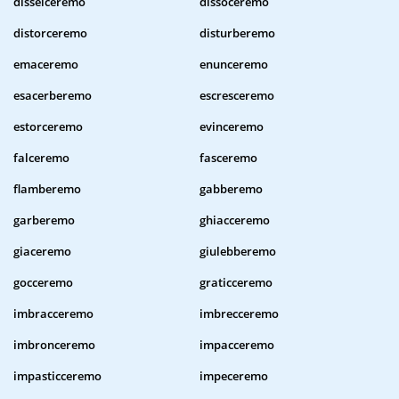
disselceremo
dissoceremo
distorceremo
disturberemo
emaceremo
enunceremo
esacerberemo
escresceremo
estorceremo
evinceremo
falceremo
fasceremo
flamberemo
gabberemo
garberemo
ghiacceremo
giaceremo
giulebberemo
gocceremo
graticceremo
imbracceremo
imbrecceremo
imbronceremo
impacceremo
impasticceremo
impeceremo