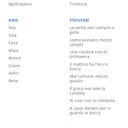
Apotropaico
Tristezza
RIME
PROVERBI
Vita
La verità vien sempre a
galla
Sole
Uomo avvisato, mezzo
Casa
salvato
Mare
Una rondine non fa
primavera
Amore
Il mattino ha l'oro in
Cuore
bocca
Amici
Mal comune, mezzo
Bene
gaudio
Il gioco non vale la
candela
Al cuor non si comanda
A caval donato non si
guarda in bocca