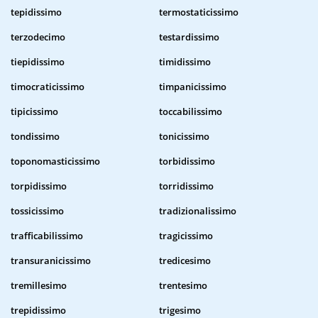
tepidissimo
termostaticissimo
terzodecimo
testardissimo
tiepidissimo
timidissimo
timocraticissimo
timpanicissimo
tipicissimo
toccabilissimo
tondissimo
tonicissimo
toponomasticissimo
torbidissimo
torpidissimo
torridissimo
tossicissimo
tradizionalissimo
trafficabilissimo
tragicissimo
transuranicissimo
tredicesimo
tremillesimo
trentesimo
trepidissimo
trigesimo