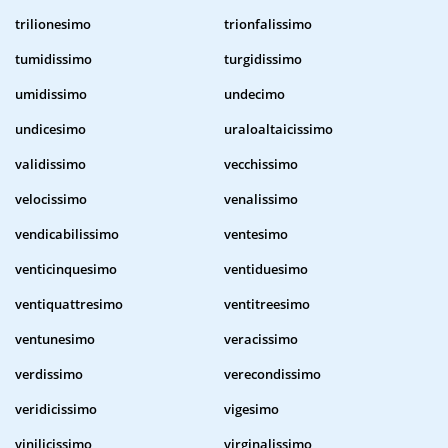
trilionesimo
trionfalissimo
tumidissimo
turgidissimo
umidissimo
undecimo
undicesimo
uraloaltaicissimo
validissimo
vecchissimo
velocissimo
venalissimo
vendicabilissimo
ventesimo
venticinquesimo
ventiduesimo
ventiquattresimo
ventitreesimo
ventunesimo
veracissimo
verdissimo
verecondissimo
veridicissimo
vigesimo
vinilicissimo
virginalissimo