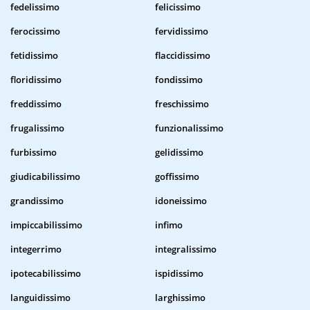
fedelissimo
felicissimo
ferocissimo
fervidissimo
fetidissimo
flaccidissimo
floridissimo
fondissimo
freddissimo
freschissimo
frugalissimo
funzionalissimo
furbissimo
gelidissimo
giudicabilissimo
goffissimo
grandissimo
idoneissimo
impiccabilissimo
infimo
integerrimo
integralissimo
ipotecabilissimo
ispidissimo
languidissimo
larghissimo