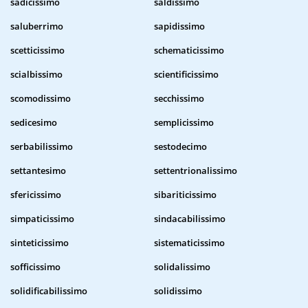
sadicissimo
saldissimo
saluberrimo
sapidissimo
scetticissimo
schematicissimo
scialbissimo
scientificissimo
scomodissimo
secchissimo
sedicesimo
semplicissimo
serbabilissimo
sestodecimo
settantesimo
settentrionalissimo
sfericissimo
sibariticissimo
simpaticissimo
sindacabilissimo
sinteticissimo
sistematicissimo
sofficissimo
solidalissimo
solidificabilissimo
solidissimo