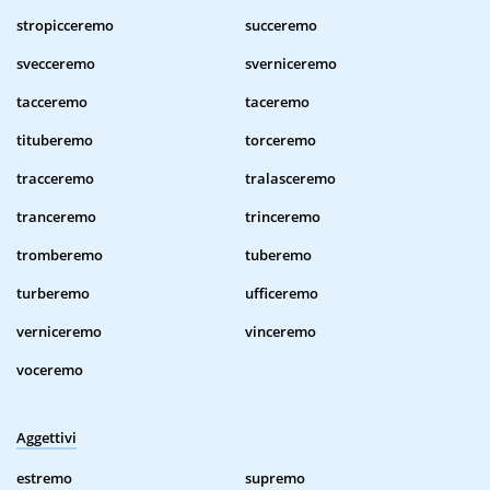
stropicceremo
succeremo
svecceremo
sverniceremo
tacceremo
taceremo
tituberemo
torceremo
tracceremo
tralasceremo
tranceremo
trinceremo
tromberemo
tuberemo
turberemo
ufficeremo
verniceremo
vinceremo
voceremo
Aggettivi
estremo
supremo