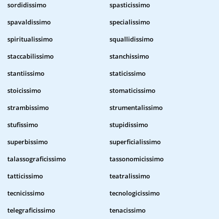
sordidissimo
spasticissimo
spavaldissimo
specialissimo
spiritualissimo
squallidissimo
staccabilissimo
stanchissimo
stantiissimo
staticissimo
stoicissimo
stomaticissimo
strambissimo
strumentalissimo
stufissimo
stupidissimo
superbissimo
superficialissimo
talassograficissimo
tassonomicissimo
tatticissimo
teatralissimo
tecnicissimo
tecnologicissimo
telegraficissimo
tenacissimo