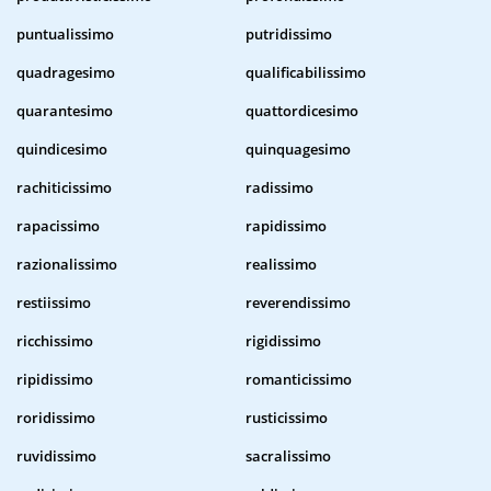
puntualissimo
putridissimo
quadragesimo
qualificabilissimo
quarantesimo
quattordicesimo
quindicesimo
quinquagesimo
rachiticissimo
radissimo
rapacissimo
rapidissimo
razionalissimo
realissimo
restiissimo
reverendissimo
ricchissimo
rigidissimo
ripidissimo
romanticissimo
roridissimo
rusticissimo
ruvidissimo
sacralissimo