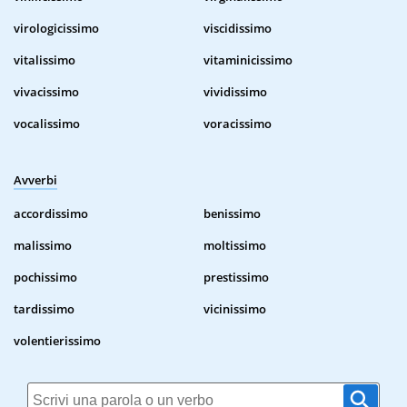
virologicissimo
viscidissimo
vitalissimo
vitaminicissimo
vivacissimo
vividissimo
vocalissimo
voracissimo
Avverbi
accordissimo
benissimo
malissimo
moltissimo
pochissimo
prestissimo
tardissimo
vicinissimo
volentierissimo