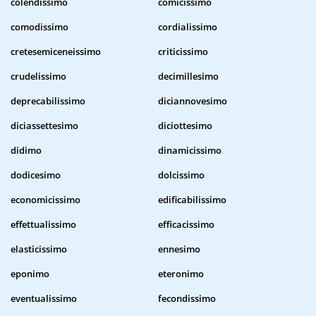
colendissimo
comicissimo
comodissimo
cordialissimo
cretesemiceneissimo
criticissimo
crudelissimo
decimillesimo
deprecabilissimo
diciannovesimo
diciassettesimo
diciottesimo
didimo
dinamicissimo
dodicesimo
dolcissimo
economicissimo
edificabilissimo
effettualissimo
efficacissimo
elasticissimo
ennesimo
eponimo
eteronimo
eventualissimo
fecondissimo