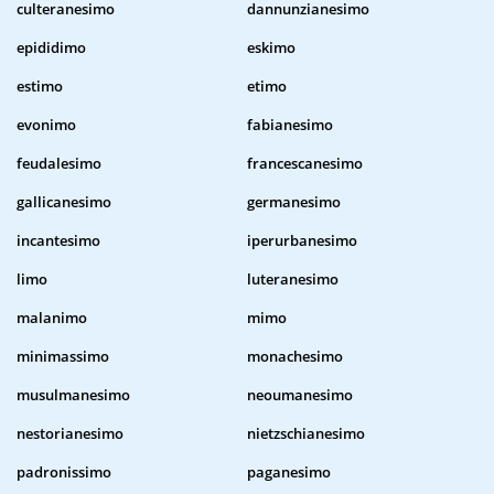
culteranesimo
dannunzianesimo
epididimo
eskimo
estimo
etimo
evonimo
fabianesimo
feudalesimo
francescanesimo
gallicanesimo
germanesimo
incantesimo
iperurbanesimo
limo
luteranesimo
malanimo
mimo
minimassimo
monachesimo
musulmanesimo
neoumanesimo
nestorianesimo
nietzschianesimo
padronissimo
paganesimo