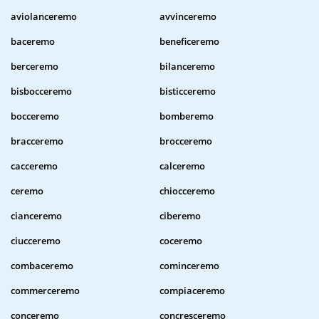
aviolanceremo
avvinceremo
baceremo
beneficeremo
berceremo
bilanceremo
bisbocceremo
bisticceremo
bocceremo
bomberemo
bracceremo
brocceremo
cacceremo
calceremo
ceremo
chiocceremo
cianceremo
ciberemo
ciucceremo
coceremo
combaceremo
cominceremo
commerceremo
compiaceremo
conceremo
concresceremo