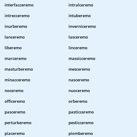
interfacceremo
intralceremo
intrecceremo
intuberemo
inurberemo
inverniceremo
lanceremo
lasceremo
liberemo
linceremo
marceremo
massicceremo
masturberemo
mesceremo
minacceremo
nasceremo
noceremo
nuoceremo
officeremo
orberemo
pasceremo
pasticceremo
perturberemo
pesticceremo
piaceremo
piomberemo