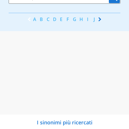
A
B
C
D
E
F
G
H
I
J
K
L
M
N
I sinonimi più ricercati