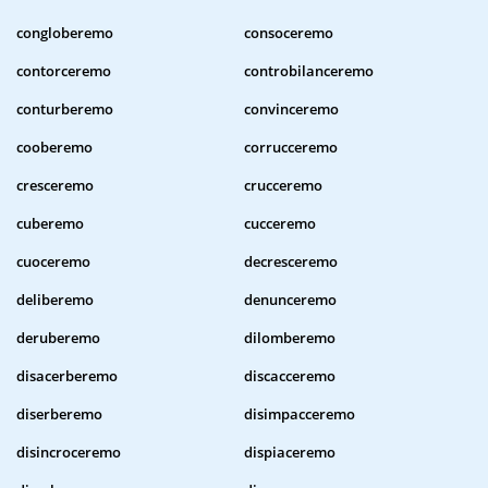
congloberemo
consoceremo
contorceremo
controbilanceremo
conturberemo
convinceremo
cooberemo
corrucceremo
cresceremo
crucceremo
cuberemo
cucceremo
cuoceremo
decresceremo
deliberemo
denunceremo
deruberemo
dilomberemo
disacerberemo
discacceremo
diserberemo
disimpacceremo
disincroceremo
dispiaceremo