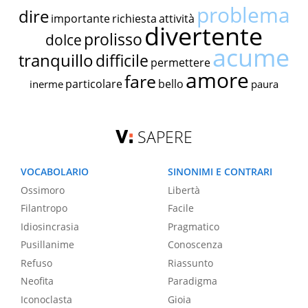
problema
dire
importante
richiesta
attività
divertente
prolisso
dolce
acume
tranquillo
difficile
permettere
amore
fare
particolare
bello
inerme
paura
SAPERE
VOCABOLARIO
SINONIMI E CONTRARI
Ossimoro
Libertà
Filantropo
Facile
Idiosincrasia
Pragmatico
Pusillanime
Conoscenza
Refuso
Riassunto
Neofita
Paradigma
Iconoclasta
Gioia