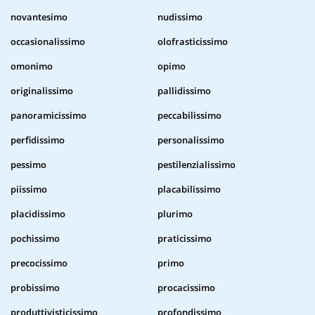
novantesimo
nudissimo
occasionalissimo
olofrasticissimo
omonimo
opimo
originalissimo
pallidissimo
panoramicissimo
peccabilissimo
perfidissimo
personalissimo
pessimo
pestilenzialissimo
piissimo
placabilissimo
placidissimo
plurimo
pochissimo
praticissimo
precocissimo
primo
probissimo
procacissimo
produttivisticissimo
profondissimo