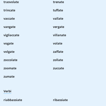
trasvolate
trenate
trincate
tuffate
vaccate
vallate
vangate
vergate
vigliaccate
villanate
vogate
volate
volgate
zaffate
zoccolate
zollate
zoomate
zuccate
zumate
Verbi
riabbassiate
ribassiate