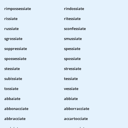
rimpossessiate
rindossiate
rissiate
ritessiate
russiate
sconfessiate
sgrossiate
smussiate
soppressiate
spessiate
spossessiate
spossiate
stessiate
stressiate
subissiate
tessiate
tossiate
vessiate
abbaiate
abbiate
abbonacciate
abborracciate
abbracciate
accartocciate