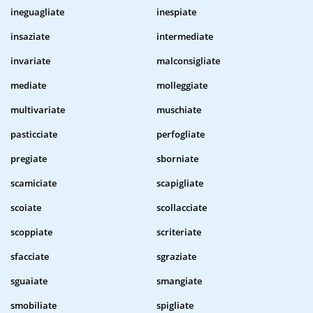
ineguagliate
inespiate
insaziate
intermediate
invariate
malconsigliate
mediate
molleggiate
multivariate
muschiate
pasticciate
perfogliate
pregiate
sborniate
scamiciate
scapigliate
scoiate
scollacciate
scoppiate
scriteriate
sfacciate
sgraziate
sguaiate
smangiate
smobiliate
spigliate