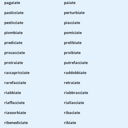
pagaiate
paiate
pasticciate
perturbiate
pesticciate
piacciate
piombiate
pomiciate
prediciate
prelibiate
procacciate
proibiate
protraiate
putrefacciate
raccapricciate
raddobbiate
rarefacciate
retraiate
riabbiate
riabbracciate
riaffacciate
riallacciate
riassorbiate
ribaciate
ribenediciate
ribiate