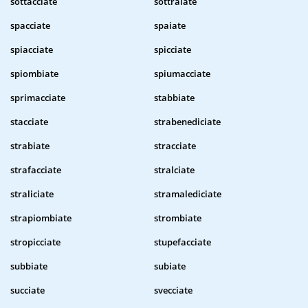
sottacciate
sottraiate
spacciate
spaiate
spiacciate
spicciate
spiombiate
spiumacciate
sprimacciate
stabbiate
stacciate
strabenediciate
strabiate
stracciate
strafacciate
stralciate
straliciate
stramalediciate
strapiombiate
strombiate
stropicciate
stupefacciate
subbiate
subiate
succiate
svecciate