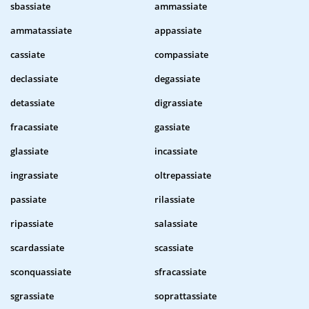
sbassiate
ammassiate
ammatassiate
appassiate
cassiate
compassiate
declassiate
degassiate
detassiate
digrassiate
fracassiate
gassiate
glassiate
incassiate
ingrassiate
oltrepassiate
passiate
rilassiate
ripassiate
salassiate
scardassiate
scassiate
sconquassiate
sfracassiate
sgrassiate
soprattassiate