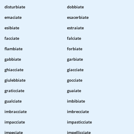
disturbiate
dobbiate
emaciate
esacerbiate
esibiate
estraiate
facciate
falciate
flambiate
forbiate
gabbiate
garbiate
ghiacciate
giacciate
giulebbiate
gocciate
graticciate
guaiate
gualciate
imbibiate
imbracciate
imbrecciate
impacciate
impasticciate
impeciate
impellicciate