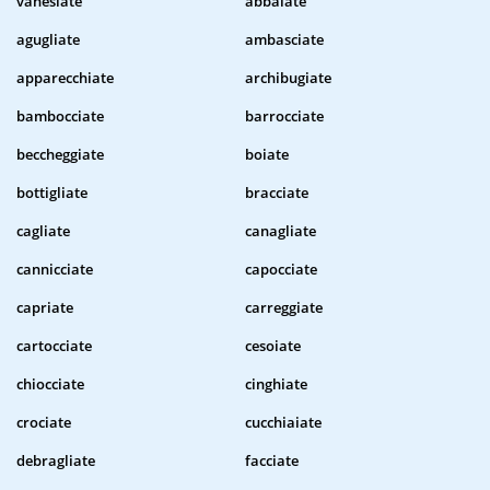
vanesiate
abbaiate
agugliate
ambasciate
apparecchiate
archibugiate
bambocciate
barrocciate
beccheggiate
boiate
bottigliate
bracciate
cagliate
canagliate
cannicciate
capocciate
capriate
carreggiate
cartocciate
cesoiate
chiocciate
cinghiate
crociate
cucchiaiate
debragliate
facciate