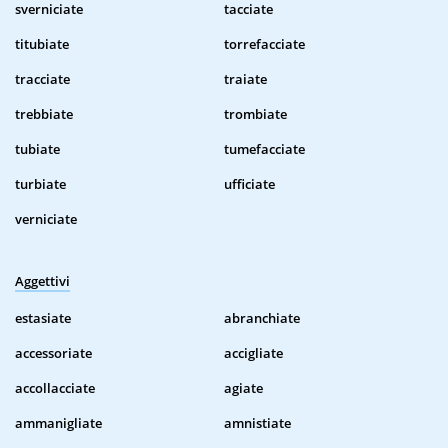
sverniciate
tacciate
titubiate
torrefacciate
tracciate
traiate
trebbiate
trombiate
tubiate
tumefacciate
turbiate
ufficiate
verniciate
Aggettivi
estasiate
abranchiate
accessoriate
accigliate
accollacciate
agiate
ammanigliate
amnistiate