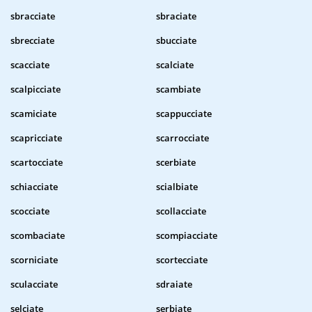
sbracciate
sbraciate
sbrecciate
sbucciate
scacciate
scalciate
scalpicciate
scambiate
scamiciate
scappucciate
scapricciate
scarrocciate
scartocciate
scerbiate
schiacciate
scialbiate
scocciate
scollacciate
scombaciate
scompiacciate
scorniciate
scortecciate
sculacciate
sdraiate
selciate
serbiate