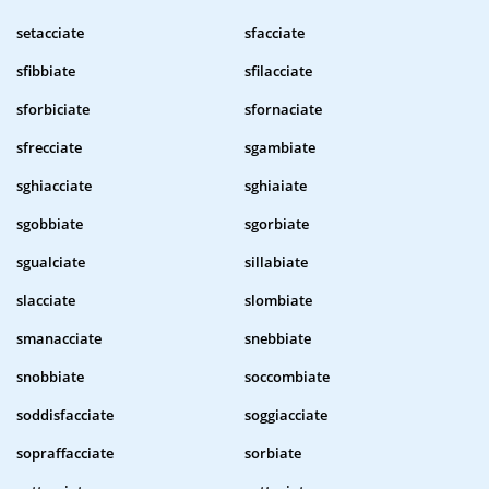
setacciate
sfacciate
sfibbiate
sfilacciate
sforbiciate
sfornaciate
sfrecciate
sgambiate
sghiacciate
sghiaiate
sgobbiate
sgorbiate
sgualciate
sillabiate
slacciate
slombiate
smanacciate
snebbiate
snobbiate
soccombiate
soddisfacciate
soggiacciate
sopraffacciate
sorbiate