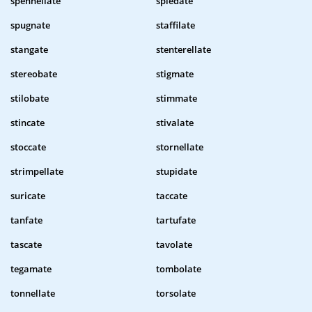
spennellate
spiedate
spugnate
staffilate
stangate
stenterellate
stereobate
stigmate
stilobate
stimmate
stincate
stivalate
stoccate
stornellate
strimpellate
stupidate
suricate
taccate
tanfate
tartufate
tascate
tavolate
tegamate
tombolate
tonnellate
torsolate