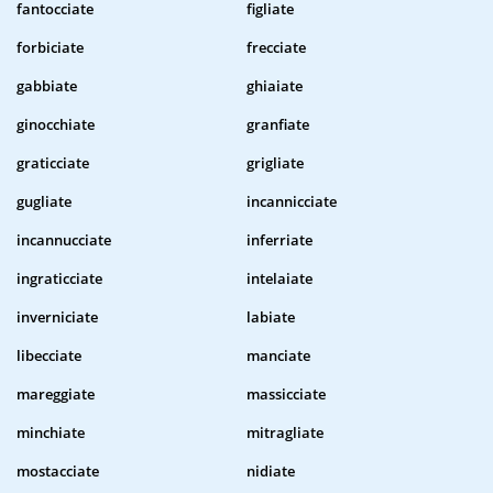
fantocciate
figliate
forbiciate
frecciate
gabbiate
ghiaiate
ginocchiate
granfiate
graticciate
grigliate
gugliate
incannicciate
incannucciate
inferriate
ingraticciate
intelaiate
inverniciate
labiate
libecciate
manciate
mareggiate
massicciate
minchiate
mitragliate
mostacciate
nidiate