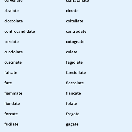
cervellate
ciarlatanate
cicalate
ciccate
cioccolate
coltellate
controcandidate
controdate
cordate
cotognate
cucciolate
culate
cuscinate
fagiolate
falcate
fanciullate
fate
fiaccolate
fiammate
fiancate
fiondate
folate
forcate
fregate
fucilate
gagate