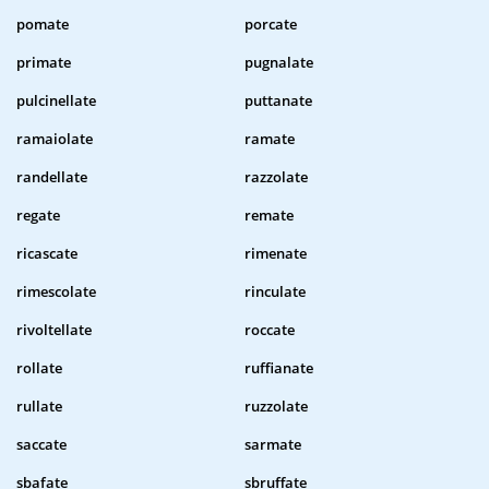
pomate
porcate
primate
pugnalate
pulcinellate
puttanate
ramaiolate
ramate
randellate
razzolate
regate
remate
ricascate
rimenate
rimescolate
rinculate
rivoltellate
roccate
rollate
ruffianate
rullate
ruzzolate
saccate
sarmate
sbafate
sbruffate