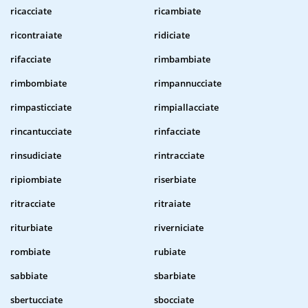
ricacciate
ricambiate
ricontraiate
ridiciate
rifacciate
rimbambiate
rimbombiate
rimpannucciate
rimpasticciate
rimpiallacciate
rincantucciate
rinfacciate
rinsudiciate
rintracciate
ripiombiate
riserbiate
ritracciate
ritraiate
riturbiate
riverniciate
rombiate
rubiate
sabbiate
sbarbiate
sbertucciate
sbocciate