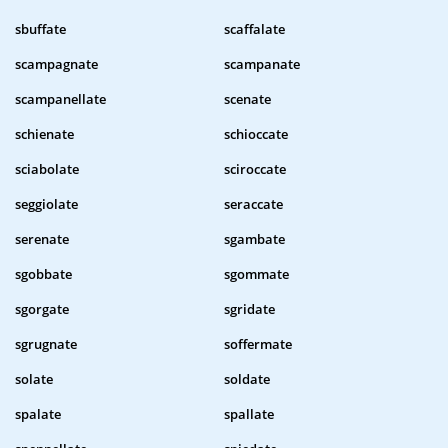
sbuffate
scaffalate
scampagnate
scampanate
scampanellate
scenate
schienate
schioccate
sciabolate
sciroccate
seggiolate
seraccate
serenate
sgambate
sgobbate
sgommate
sgorgate
sgridate
sgrugnate
soffermate
solate
soldate
spalate
spallate