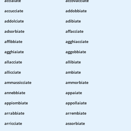
acciaiate
accovacciate
accucciate
addobbiate
addolciate
adibiate
adsorbiate
affacciate
affibbiate
agghiacciate
agghiaiate
aggobbiate
allacciate
allibiate
allicciate
ambiate
ammassicciate
ammorbiate
annebbiate
appaiate
appiombiate
appollaiate
arrabbiate
arrembiate
arricciate
assorbiate