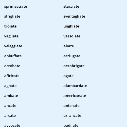
sprimacciate
stacciate
strigliate
sventagliate
troiate
unghiate
vagliate
vassoiate
veleggiate
abate
abbuffate
acciugate
acrobate
aerobrigate
affricate
agate
agnate
alambardate
ambate
americanate
ancate
antenate
arcate
arrancate
avvocate
badilate