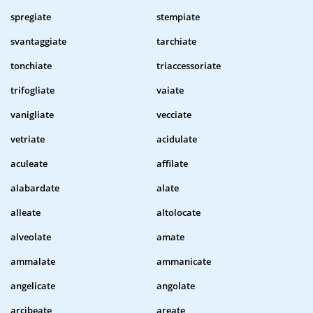
spregiate
stempiate
svantaggiate
tarchiate
tonchiate
triaccessoriate
trifogliate
vaiate
vanigliate
vecciate
vetriate
acidulate
aculeate
affilate
alabardate
alate
alleate
altolocate
alveolate
amate
ammalate
ammanicate
angelicate
angolate
arcibeate
areate