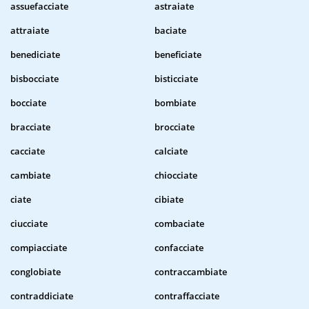
assuefacciate
astraiate
attraiate
baciate
benediciate
beneficiate
bisbocciate
bisticciate
bocciate
bombiate
bracciate
brocciate
cacciate
calciate
cambiate
chiocciate
ciate
cibiate
ciucciate
combaciate
compiacciate
confacciate
conglobiate
contraccambiate
contraddiciate
contraffacciate