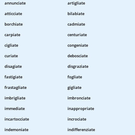
annunciate
artigliate
atticciate
bilabiate
borchiate
cadmiate
carpiate
centuriate
cigliate
congeniate
curiate
debosciate
disagiate
disgraziate
fastigiate
fogliate
frastagliate
gigliate
imbrigliate
imbronciate
immediate
inappropriate
incartocciate
incrociate
indemoniate
indifferenziate