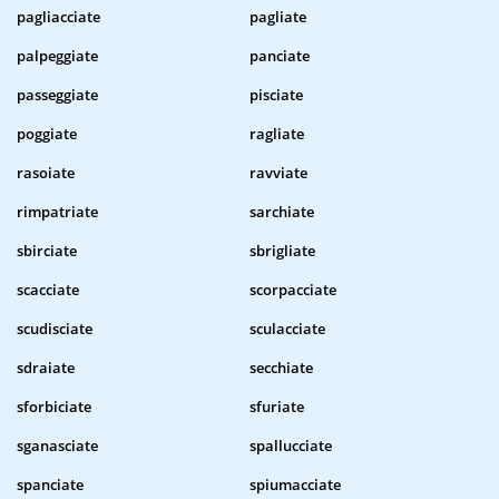
pagliacciate
pagliate
palpeggiate
panciate
passeggiate
pisciate
poggiate
ragliate
rasoiate
ravviate
rimpatriate
sarchiate
sbirciate
sbrigliate
scacciate
scorpacciate
scudisciate
sculacciate
sdraiate
secchiate
sforbiciate
sfuriate
sganasciate
spallucciate
spanciate
spiumacciate