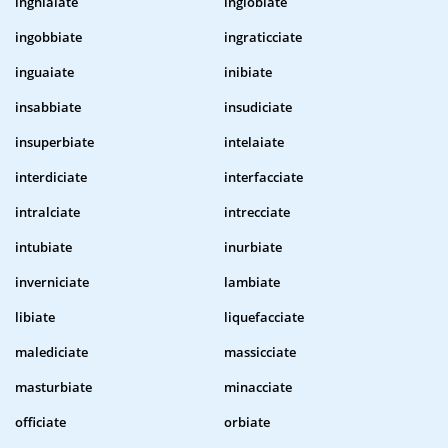
inghiaiate
inglobiate
ingobbiate
ingraticciate
inguaiate
inibiate
insabbiate
insudiciate
insuperbiate
intelaiate
interdiciate
interfacciate
intralciate
intrecciate
intubiate
inurbiate
inverniciate
lambiate
libiate
liquefacciate
malediciate
massicciate
masturbiate
minacciate
officiate
orbiate