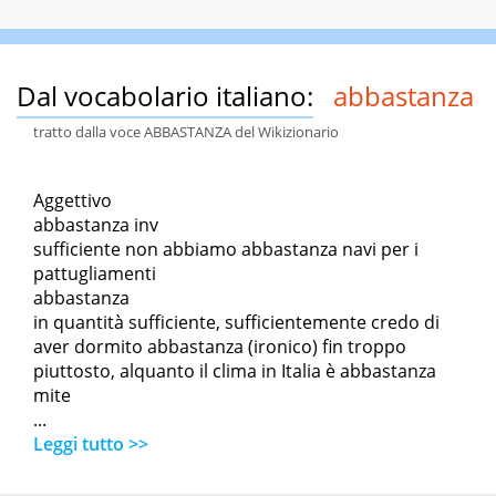
Dal vocabolario italiano:
abbastanza
tratto dalla voce ABBASTANZA del Wikizionario
Aggettivo
abbastanza inv
sufficiente non abbiamo abbastanza navi per i
pattugliamenti
abbastanza
in quantità sufficiente, sufficientemente credo di
aver dormito abbastanza (ironico) fin troppo
piuttosto, alquanto il clima in Italia è abbastanza
mite
...
Leggi tutto >>