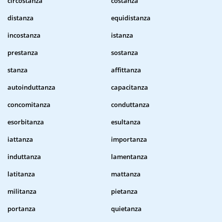
circostanza
costanza
distanza
equidistanza
incostanza
istanza
prestanza
sostanza
stanza
affittanza
autoinduttanza
capacitanza
concomitanza
conduttanza
esorbitanza
esultanza
iattanza
importanza
induttanza
lamentanza
latitanza
mattanza
militanza
pietanza
portanza
quietanza