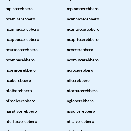
impiccerebbero
impiomberebbero
incamicerebbero
incanniccerebbero
incannuccerebbero
incantuccerebbero
incappuccerebbero
incapriccerebbero
incartoccerebbero
incoccerebbero
incomberebbero
incomincerebbero
incornicerebbero
incrocerebbero
incuberebbero
inficerebbero
infoiberebbero
infornacerebbero
infradicerebbero
ingloberebbero
ingraticcerebbero
insudicerebbero
interfaccerebbero
intralcerebbero