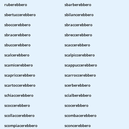
ruberebbero
sbarberebbero
sbertuccerebbero
sbilancerebbero
sboccerebbero
sbraccerebbero
sbracerebbero
sbreccerebbero
sbuccerebbero
scaccerebbero
scalcerebbero
scalpiccerebbero
scamicerebbero
scappuccerebbero
scapriccerebbero
scarroccerebbero
scartoccerebbero
scerberebbero
schiaccerebbero
scialberebbero
scoccerebbero
scocerebbero
scollaccerebbero
scombacerebbero
scompiacerebbero
sconcerebbero