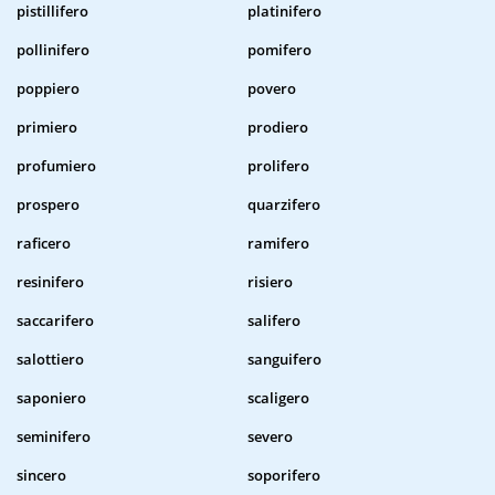
pistillifero
platinifero
pollinifero
pomifero
poppiero
povero
primiero
prodiero
profumiero
prolifero
prospero
quarzifero
raficero
ramifero
resinifero
risiero
saccarifero
salifero
salottiero
sanguifero
saponiero
scaligero
seminifero
severo
sincero
soporifero