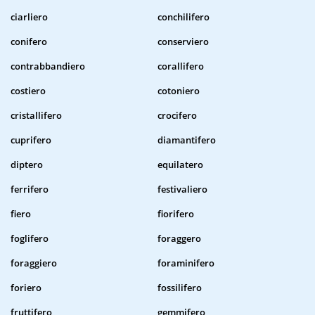
ciarliero
conchilifero
conifero
conserviero
contrabbandiero
corallifero
costiero
cotoniero
cristallifero
crocifero
cuprifero
diamantifero
diptero
equilatero
ferrifero
festivaliero
fiero
fiorifero
foglifero
foraggero
foraggiero
foraminifero
foriero
fossilifero
fruttifero
gemmifero