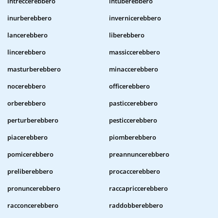
intreccerebbero
intuberebbero
inurberebbero
invernicerebbero
lancerebbero
liberebbero
lincerebbero
massiccerebbero
masturberebbero
minaccerebbero
nocerebbero
officerebbero
orberebbero
pasticcerebbero
perturberebbero
pesticcerebbero
piacerebbero
piomberebbero
pomicerebbero
preannuncerebbero
preliberebbero
procaccerebbero
pronuncerebbero
raccapriccerebbero
racconcerebbero
raddobberebbero