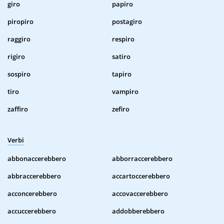
giro
papiro
piropiro
postagiro
raggiro
respiro
rigiro
satiro
sospiro
tapiro
tiro
vampiro
zaffiro
zefiro
Verbi
abbonaccerebbero
abborraccerebbero
abbraccerebbero
accartoccerebbero
acconcerebbero
accovaccerebbero
accuccerebbero
addobberebbero