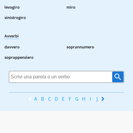
levogiro
miro
sinistrogiro
Avverbi
davvero
soprannumero
soprappensiero
A
B
C
D
E
F
G
H
I
J
K
L
M
N