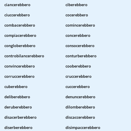
ciancerebbero
ciberebbero
ciuccerebbero
cocerebbero
combacerebbero
comincerebbero
compiacerebbero
concerebbero
congloberebbero
consocerebbero
controbilancerebbero
conturberebbero
convincerebbero
cooberebbero
corruccerebbero
cruccerebbero
cuberebbero
cuccerebbero
deliberebbero
denuncerebbero
deruberebbero
dilomberebbero
disacerberebbero
discaccerebbero
diserberebbero
disimpaccerebbero