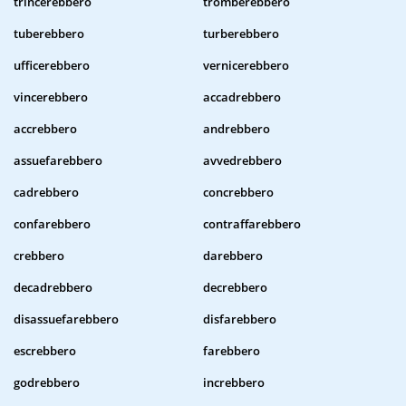
trincerebbero
tromberebbero
tuberebbero
turberebbero
ufficerebbero
vernicerebbero
vincerebbero
accadrebbero
accrebbero
andrebbero
assuefarebbero
avvedrebbero
cadrebbero
concrebbero
confarebbero
contraffarebbero
crebbero
darebbero
decadrebbero
decrebbero
disassuefarebbero
disfarebbero
escrebbero
farebbero
godrebbero
increbbero