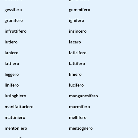
gessifero
gommifero
granifero
ignifero
infruttifero
insincero
iutiero
lacero
laniero
laticifero
lattiero
lattifero
leggero
liniero
linifero
lucifero
lusinghiero
manganesifero
manifatturiero
marmifero
mattiniero
mellifero
mentoniero
menzognero