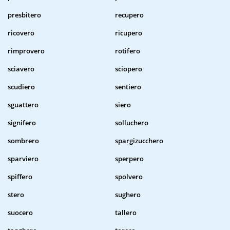
presbitero
recupero
ricovero
ricupero
rimprovero
rotifero
sciavero
sciopero
scudiero
sentiero
sguattero
siero
signifero
solluchero
sombrero
spargizucchero
sparviero
sperpero
spiffero
spolvero
stero
sughero
suocero
tallero