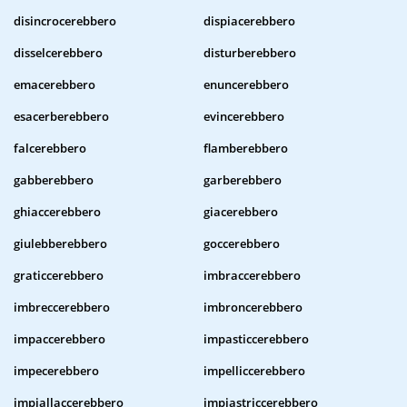
disincrocerebbero
dispiacerebbero
disselcerebbero
disturberebbero
emacerebbero
enuncerebbero
esacerberebbero
evincerebbero
falcerebbero
flamberebbero
gabberebbero
garberebbero
ghiaccerebbero
giacerebbero
giulebberebbero
goccerebbero
graticcerebbero
imbraccerebbero
imbreccerebbero
imbroncerebbero
impaccerebbero
impasticcerebbero
impecerebbero
impelliccerebbero
impiallaccerebbero
impiastriccerebbero