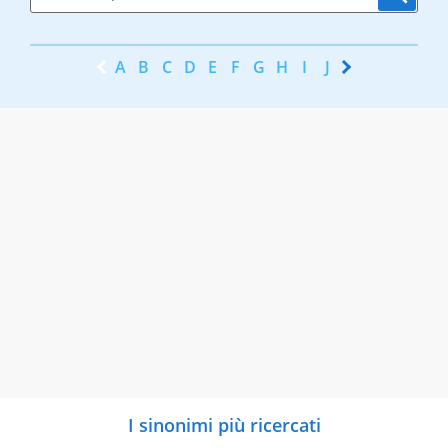
A
B
C
D
E
F
G
H
I
J
K
L
M
N
I sinonimi più ricercati