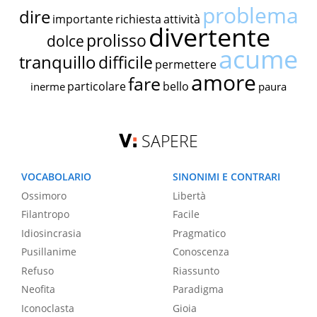
problema
dire
importante
richiesta
attività
divertente
prolisso
dolce
acume
tranquillo
difficile
permettere
amore
fare
particolare
bello
inerme
paura
SAPERE
VOCABOLARIO
SINONIMI E CONTRARI
Ossimoro
Libertà
Filantropo
Facile
Idiosincrasia
Pragmatico
Pusillanime
Conoscenza
Refuso
Riassunto
Neofita
Paradigma
Iconoclasta
Gioia