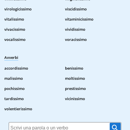
virologicissimo
viscidissimo
vitalissimo
vitaminicissimo
vivacissimo
vividissimo
vocalissimo
voracissimo
Avverbi
accordissimo
benissimo
malissimo
moltissimo
pochissimo
prestissimo
tardissimo
vicinissimo
volentierissimo