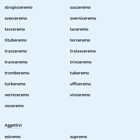
stropicceremo
succeremo
svecceremo
sverniceremo
tacceremo
taceremo
tituberemo
torceremo
tracceremo
tralasceremo
tranceremo
trinceremo
tromberemo
tuberemo
turberemo
ufficeremo
verniceremo
vinceremo
voceremo
Aggettivi
estremo
supremo