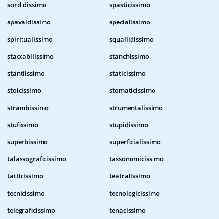
sordidissimo
spasticissimo
spavaldissimo
specialissimo
spiritualissimo
squallidissimo
staccabilissimo
stanchissimo
stantiissimo
staticissimo
stoicissimo
stomaticissimo
strambissimo
strumentalissimo
stufissimo
stupidissimo
superbissimo
superficialissimo
talassograficissimo
tassonomicissimo
tatticissimo
teatralissimo
tecnicissimo
tecnologicissimo
telegraficissimo
tenacissimo