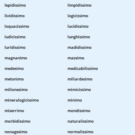
lepidissimo
limpidissimo
lividissimo
logicissimo
loquacissimo
lucidissimo
ludicissimo
lunghissimo
luridissimo
madidissimo
magnanimo
massimo
medesimo
medicabilissimo
metonimo
miliardesimo
milionesimo
mimicissimo
mineralogicissimo
minimo
miserrimo
mondissimo
morbidissimo
naturalissimo
nonagesimo
normalissimo