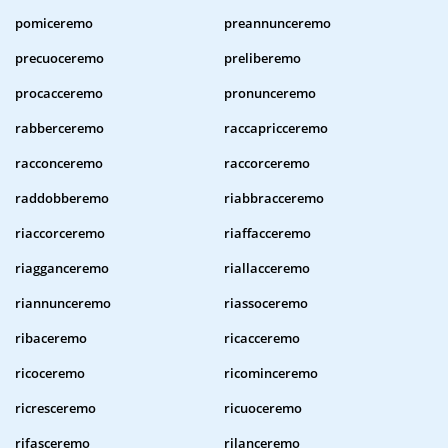
pomiceremo
preannunceremo
precuoceremo
preliberemo
procacceremo
pronunceremo
rabberceremo
raccapricceremo
racconceremo
raccorceremo
raddobberemo
riabbracceremo
riaccorceremo
riaffacceremo
riagganceremo
riallacceremo
riannunceremo
riassoceremo
ribaceremo
ricacceremo
ricoceremo
ricominceremo
ricresceremo
ricuoceremo
rifasceremo
rilanceremo