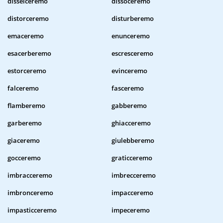
disselceremo
dissoceremo
distorceremo
disturberemo
emaceremo
enunceremo
esacerberemo
escresceremo
estorceremo
evinceremo
falceremo
fasceremo
flamberemo
gabberemo
garberemo
ghiacceremo
giaceremo
giulebberemo
gocceremo
graticceremo
imbracceremo
imbrecceremo
imbronceremo
impacceremo
impasticceremo
impeceremo