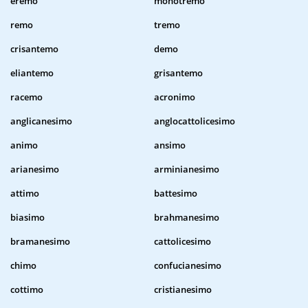
eremo
monotremo
remo
tremo
crisantemo
demo
eliantemo
grisantemo
racemo
acronimo
anglicanesimo
anglocattolicesimo
animo
ansimo
arianesimo
arminianesimo
attimo
battesimo
biasimo
brahmanesimo
bramanesimo
cattolicesimo
chimo
confucianesimo
cottimo
cristianesimo