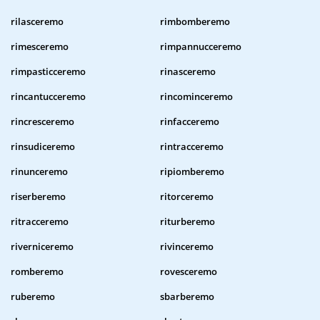
rilasceremo
rimbomberemo
rimesceremo
rimpannucceremo
rimpasticceremo
rinasceremo
rincantucceremo
rincominceremo
rincresceremo
rinfacceremo
rinsudiceremo
rintracceremo
rinunceremo
ripiomberemo
riserberemo
ritorceremo
ritracceremo
riturberemo
riverniceremo
rivinceremo
romberemo
rovesceremo
ruberemo
sbarberemo