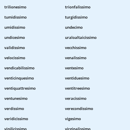
trilionesimo
trionfalissimo
tumidissimo
turgidissimo
umidissimo
undecimo
undicesimo
uraloaltaicissimo
validissimo
vecchissimo
velocissimo
venalissimo
vendicabilissimo
ventesimo
venticinquesimo
ventiduesimo
ventiquattresimo
ventitreesimo
ventunesimo
veracissimo
verdissimo
verecondissimo
veridicissimo
vigesimo
vinilicissimo
virginalissimo