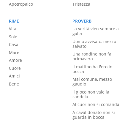
Apotropaico
Tristezza
RIME
PROVERBI
Vita
La verità vien sempre a
galla
Sole
Uomo avvisato, mezzo
Casa
salvato
Mare
Una rondine non fa
primavera
Amore
Il mattino ha l'oro in
Cuore
bocca
Amici
Mal comune, mezzo
Bene
gaudio
Il gioco non vale la
candela
Al cuor non si comanda
A caval donato non si
guarda in bocca