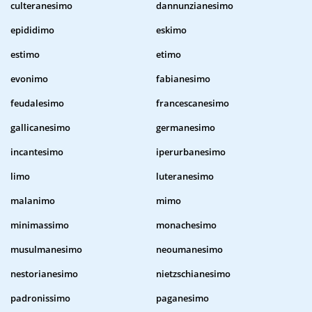
culteranesimo
dannunzianesimo
epididimo
eskimo
estimo
etimo
evonimo
fabianesimo
feudalesimo
francescanesimo
gallicanesimo
germanesimo
incantesimo
iperurbanesimo
limo
luteranesimo
malanimo
mimo
minimassimo
monachesimo
musulmanesimo
neoumanesimo
nestorianesimo
nietzschianesimo
padronissimo
paganesimo