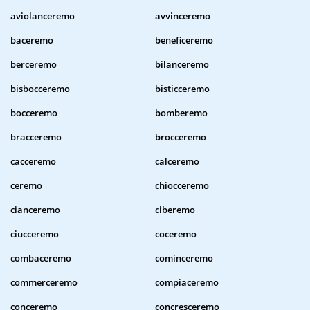
aviolanceremo
avvinceremo
baceremo
beneficeremo
berceremo
bilanceremo
bisbocceremo
bisticceremo
bocceremo
bomberemo
bracceremo
brocceremo
cacceremo
calceremo
ceremo
chiocceremo
cianceremo
ciberemo
ciucceremo
coceremo
combaceremo
cominceremo
commerceremo
compiaceremo
conceremo
concresceremo