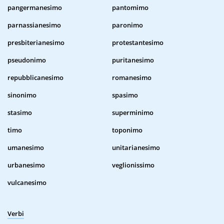
pangermanesimo
pantomimo
parnassianesimo
paronimo
presbiterianesimo
protestantesimo
pseudonimo
puritanesimo
repubblicanesimo
romanesimo
sinonimo
spasimo
stasimo
superminimo
timo
toponimo
umanesimo
unitarianesimo
urbanesimo
veglionissimo
vulcanesimo
Verbi