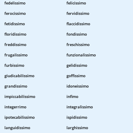
fedelissimo
felicissimo
ferocissimo
fervidissimo
fetidissimo
flaccidissimo
floridissimo
fondissimo
freddissimo
freschissimo
frugalissimo
funzionalissimo
furbissimo
gelidissimo
giudicabilissimo
goffissimo
grandissimo
idoneissimo
impiccabilissimo
infimo
integerrimo
integralissimo
ipotecabilissimo
ispidissimo
languidissimo
larghissimo