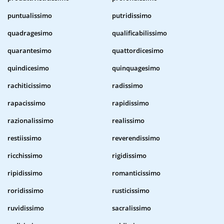
puntualissimo
putridissimo
quadragesimo
qualificabilissimo
quarantesimo
quattordicesimo
quindicesimo
quinquagesimo
rachiticissimo
radissimo
rapacissimo
rapidissimo
razionalissimo
realissimo
restiissimo
reverendissimo
ricchissimo
rigidissimo
ripidissimo
romanticissimo
roridissimo
rusticissimo
ruvidissimo
sacralissimo