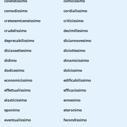
colendissimo
comicissimo
comodissimo
cordialissimo
cretesemiceneissimo
criticissimo
crudelissimo
decimillesimo
deprecabilissimo
diciannovesimo
diciassettesimo
diciottesimo
didimo
dinamicissimo
dodicesimo
dolcissimo
economicissimo
edificabilissimo
effettualissimo
efficacissimo
elasticissimo
ennesimo
eponimo
eteronimo
eventualissimo
fecondissimo