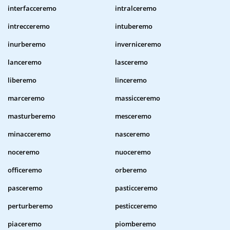
interfacceremo
intralceremo
intrecceremo
intuberemo
inurberemo
inverniceremo
lanceremo
lasceremo
liberemo
linceremo
marceremo
massicceremo
masturberemo
mesceremo
minacceremo
nasceremo
noceremo
nuoceremo
officeremo
orberemo
pasceremo
pasticceremo
perturberemo
pesticceremo
piaceremo
piomberemo