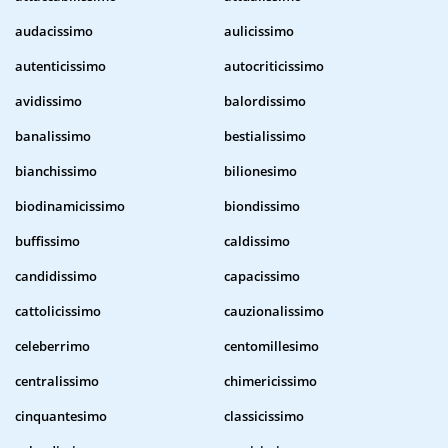
audacissimo
aulicissimo
autenticissimo
autocriticissimo
avidissimo
balordissimo
banalissimo
bestialissimo
bianchissimo
bilionesimo
biodinamicissimo
biondissimo
buffissimo
caldissimo
candidissimo
capacissimo
cattolicissimo
cauzionalissimo
celeberrimo
centomillesimo
centralissimo
chimericissimo
cinquantesimo
classicissimo