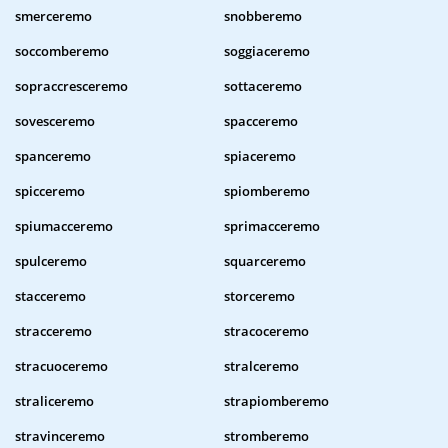
smerceremo
snobberemo
soccomberemo
soggiaceremo
sopraccresceremo
sottaceremo
sovesceremo
spacceremo
spanceremo
spiaceremo
spicceremo
spiomberemo
spiumacceremo
sprimacceremo
spulceremo
squarceremo
stacceremo
storceremo
stracceremo
stracoceremo
stracuoceremo
stralceremo
straliceremo
strapiomberemo
stravinceremo
stromberemo