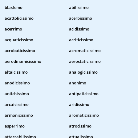
blasfemo
abilissimo
acattolicissimo
acerbissimo
acerrimo
acidissimo
acquaticissimo
acriticissimo
acrobaticissimo
acromaticissimo
aerodinamicissimo
aerostaticissimo
altaicissimo
analogicissimo
anodicissimo
anonimo
antichissimo
antipaticissimo
arcaicissimo
aridissimo
armonicissimo
aromaticissimo
asperrimo
atrocissimo
attaccabilissimo
attualissimo