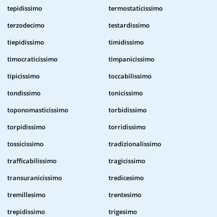
tepidissimo
termostaticissimo
terzodecimo
testardissimo
tiepidissimo
timidissimo
timocraticissimo
timpanicissimo
tipicissimo
toccabilissimo
tondissimo
tonicissimo
toponomasticissimo
torbidissimo
torpidissimo
torridissimo
tossicissimo
tradizionalissimo
trafficabilissimo
tragicissimo
transuranicissimo
tredicesimo
tremillesimo
trentesimo
trepidissimo
trigesimo