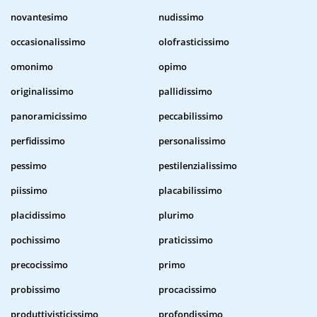
novantesimo
nudissimo
occasionalissimo
olofrasticissimo
omonimo
opimo
originalissimo
pallidissimo
panoramicissimo
peccabilissimo
perfidissimo
personalissimo
pessimo
pestilenzialissimo
piissimo
placabilissimo
placidissimo
plurimo
pochissimo
praticissimo
precocissimo
primo
probissimo
procacissimo
produttivisticissimo
profondissimo