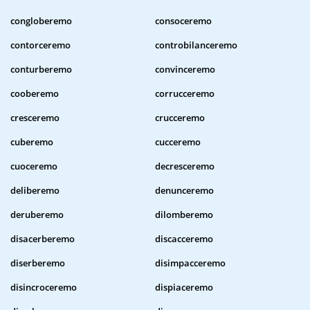
congloberemo
consoceremo
contorceremo
controbilanceremo
conturberemo
convinceremo
cooberemo
corrucceremo
cresceremo
crucceremo
cuberemo
cucceremo
cuoceremo
decresceremo
deliberemo
denunceremo
deruberemo
dilomberemo
disacerberemo
discacceremo
diserberemo
disimpacceremo
disincroceremo
dispiaceremo