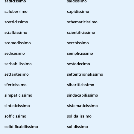
sadicissimo
saldissimo
saluberrimo
sapidissimo
scetticissimo
schematicissimo
scialbissimo
scientificissimo
scomodissimo
secchissimo
sedicesimo
semplicissimo
serbabilissimo
sestodecimo
settantesimo
settentrionalissimo
sfericissimo
sibariticissimo
simpaticissimo
sindacabilissimo
sinteticissimo
sistematicissimo
sofficissimo
solidalissimo
solidificabilissimo
solidissimo