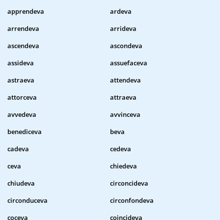
apprendeva
ardeva
arrendeva
arrideva
ascendeva
ascondeva
assideva
assuefaceva
astraeva
attendeva
attorceva
attraeva
avvedeva
avvinceva
benediceva
beva
cadeva
cedeva
ceva
chiedeva
chiudeva
circoncideva
circonduceva
circonfondeva
coceva
coincideva