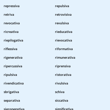
repressiva
repulsiva
retriva
retrovisiva
revocativa
revulsiva
ricreativa
rieducativa
riepilogativa
rievocativa
riflessiva
riformativa
rigenerativa
rimunerativa
ripercussiva
riprensiva
ripulsiva
ristorativa
rivendicativa
rivulsiva
sbrigativa
schiva
separativa
siccativa
sieronegativa
significativa