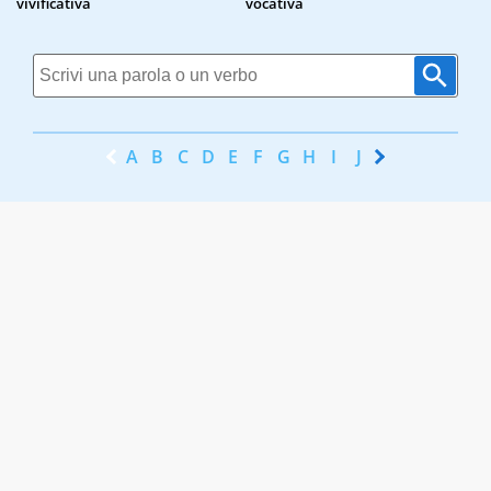
vivificativa
vocativa
A
B
C
D
E
F
G
H
I
J
K
L
M
N