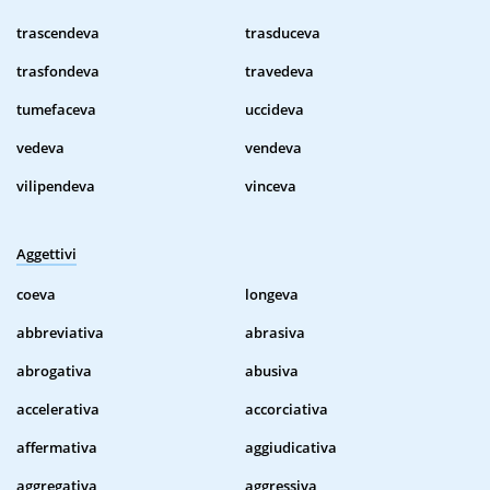
trascendeva
trasduceva
trasfondeva
travedeva
tumefaceva
uccideva
vedeva
vendeva
vilipendeva
vinceva
Aggettivi
coeva
longeva
abbreviativa
abrasiva
abrogativa
abusiva
accelerativa
accorciativa
affermativa
aggiudicativa
aggregativa
aggressiva