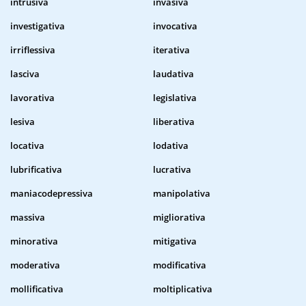
intrusiva
invasiva
investigativa
invocativa
irriflessiva
iterativa
lasciva
laudativa
lavorativa
legislativa
lesiva
liberativa
locativa
lodativa
lubrificativa
lucrativa
maniacodepressiva
manipolativa
massiva
migliorativa
minorativa
mitigativa
moderativa
modificativa
mollificativa
moltiplicativa