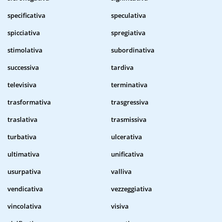
specificativa
speculativa
spicciativa
spregiativa
stimolativa
subordinativa
successiva
tardiva
televisiva
terminativa
trasformativa
trasgressiva
traslativa
trasmissiva
turbativa
ulcerativa
ultimativa
unificativa
usurpativa
valliva
vendicativa
vezzeggiativa
vincolativa
visiva