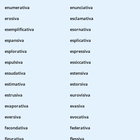
enumerativa
enunciativa
erosiva
esclamativa
esemplificativa
esornativa
espansiva
esplicativa
esplorativa
espressiva
espulsiva
essiccativa
essudativa
estensiva
estimativa
estorsiva
estrusiva
eurovisiva
evaporativa
evasiva
eversiva
evocativa
fecondativa
federativa
figurativa
flessiva