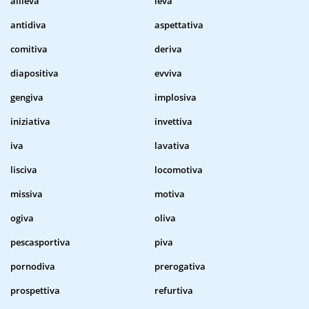
allieva
leva
antidiva
aspettativa
comitiva
deriva
diapositiva
evviva
gengiva
implosiva
iniziativa
invettiva
iva
lavativa
lisciva
locomotiva
missiva
motiva
ogiva
oliva
pescasportiva
piva
pornodiva
prerogativa
prospettiva
refurtiva