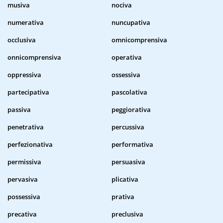
musiva
nociva
numerativa
nuncupativa
occlusiva
omnicomprensiva
onnicomprensiva
operativa
oppressiva
ossessiva
partecipativa
pascolativa
passiva
peggiorativa
penetrativa
percussiva
perfezionativa
performativa
permissiva
persuasiva
pervasiva
plicativa
possessiva
prativa
precativa
preclusiva