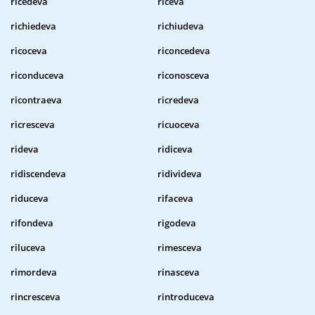
ricedeva
riceva
richiedeva
richiudeva
ricoceva
riconcedeva
riconduceva
riconosceva
ricontraeva
ricredeva
ricresceva
ricuoceva
rideva
ridiceva
ridiscendeva
ridivideva
riduceva
rifaceva
rifondeva
rigodeva
riluceva
rimesceva
rimordeva
rinasceva
rincresceva
rintroduceva