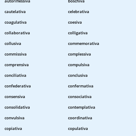
autoriflessiva
boschiva
cautelativa
celebrativa
coagulativa
coesiva
collaborativa
colligativa
collusiva
commemorativa
commissiva
complessiva
comprensiva
compulsiva
conciliativa
conclusiva
confederativa
confermativa
consensiva
consociativa
consolidativa
contemplativa
convulsiva
coordinativa
copiativa
copulativa