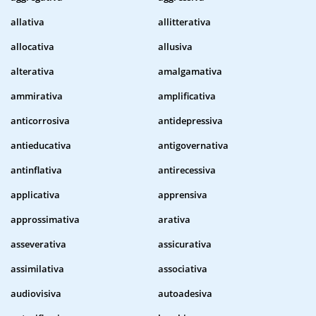
allativa
allitterativa
allocativa
allusiva
alterativa
amalgamativa
ammirativa
amplificativa
anticorrosiva
antidepressiva
antieducativa
antigovernativa
antinflativa
antirecessiva
applicativa
apprensiva
approssimativa
arativa
asseverativa
assicurativa
assimilativa
associativa
audiovisiva
autoadesiva