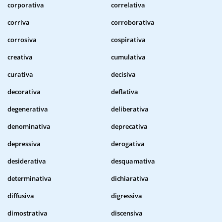
corporativa
correlativa
corriva
corroborativa
corrosiva
cospirativa
creativa
cumulativa
curativa
decisiva
decorativa
deflativa
degenerativa
deliberativa
denominativa
deprecativa
depressiva
derogativa
desiderativa
desquamativa
determinativa
dichiarativa
diffusiva
digressiva
dimostrativa
discensiva