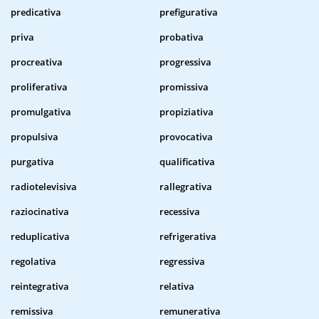
predicativa
prefigurativa
priva
probativa
procreativa
progressiva
proliferativa
promissiva
promulgativa
propiziativa
propulsiva
provocativa
purgativa
qualificativa
radiotelevisiva
rallegrativa
raziocinativa
recessiva
reduplicativa
refrigerativa
regolativa
regressiva
reintegrativa
relativa
remissiva
remunerativa