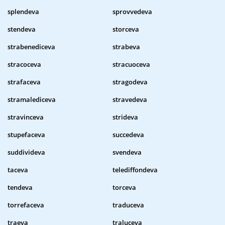
splendeva
sprovvedeva
stendeva
storceva
strabenediceva
strabeva
stracoceva
stracuoceva
strafaceva
stragodeva
stramalediceva
stravedeva
stravinceva
strideva
stupefaceva
succedeva
suddivideva
svendeva
taceva
telediffondeva
tendeva
torceva
torrefaceva
traduceva
traeva
traluceva