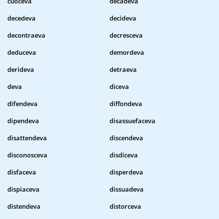
cuoceva
decadeva
decedeva
decideva
decontraeva
decresceva
deduceva
demordeva
derideva
detraeva
deva
diceva
difendeva
diffondeva
dipendeva
disassuefaceva
disattendeva
discendeva
disconosceva
disdiceva
disfaceva
disperdeva
dispiaceva
dissuadeva
distendeva
distorceva