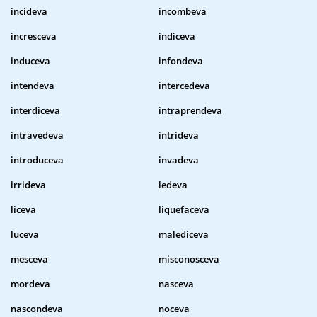
incideva
incombeva
incresceva
indiceva
induceva
infondeva
intendeva
intercedeva
interdiceva
intraprendeva
intravedeva
intrideva
introduceva
invadeva
irrideva
ledeva
liceva
liquefaceva
luceva
malediceva
mesceva
misconosceva
mordeva
nasceva
nascondeva
noceva