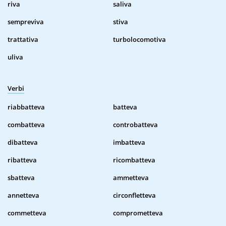
riva
saliva
sempreviva
stiva
trattativa
turbolocomotiva
uliva
Verbi
riabbatteva
batteva
combatteva
controbatteva
dibatteva
imbatteva
ribatteva
ricombatteva
sbatteva
ammetteva
annetteva
circonfletteva
commetteva
comprometteva