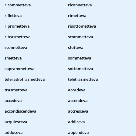
ricommetteva
riconnetteva
rifletteva
rimetteva
riprometteva
risottometteva
ritrasmetteva
scommetteva
sconnetteva
sfotteva
smetteva
sommetteva
soprammetteva
sottometteva
teleradiotrasmetteva
teletrasmetteva
trasmetteva
accadeva
accedeva
accendeva
accondiscendeva
accresceva
acquiesceva
addiceva
adduceva
appendeva