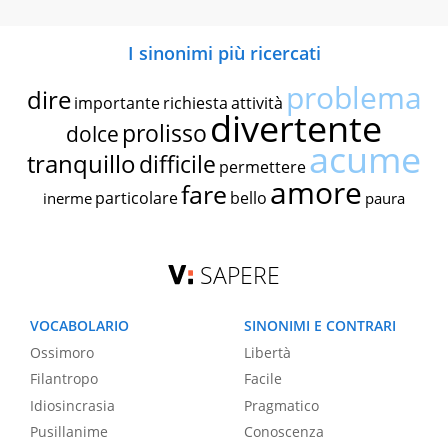
I sinonimi più ricercati
problema
dire
importante
richiesta
attività
divertente
prolisso
dolce
acume
tranquillo
difficile
permettere
amore
fare
particolare
bello
inerme
paura
SAPERE
VOCABOLARIO
SINONIMI E CONTRARI
Ossimoro
Libertà
Filantropo
Facile
Idiosincrasia
Pragmatico
Pusillanime
Conoscenza