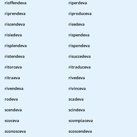
rioffendeva
riperdeva
riprendeva
riproduceva
riscendeva
risedeva
risiedeva
rispendeva
risplendeva
rispondeva
ristendeva
risuccedeva
ritorceva
ritraduceva
ritraeva
rivedeva
rivendeva
rivinceva
rodeva
scadeva
scendeva
scindeva
scoceva
scompiaceva
sconosceva
scoscendeva