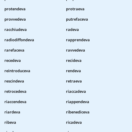
protendeva
protraeva
provvedeva
putrefaceva
racchiudeva
radeva
radiodiffondeva
rapprendeva
rarefaceva
ravvedeva
recedeva
recideva
reintroduceva
rendeva
rescindeva
retraeva
retrocedeva
riaccadeva
riaccendeva
riappendeva
riardeva
ribenediceva
ribeva
ricadeva