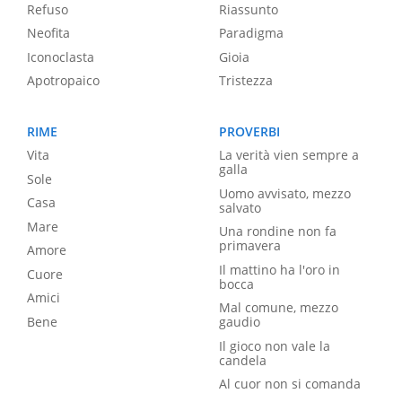
Refuso
Riassunto
Neofita
Paradigma
Iconoclasta
Gioia
Apotropaico
Tristezza
RIME
PROVERBI
Vita
La verità vien sempre a
galla
Sole
Uomo avvisato, mezzo
Casa
salvato
Mare
Una rondine non fa
primavera
Amore
Il mattino ha l'oro in
Cuore
bocca
Amici
Mal comune, mezzo
Bene
gaudio
Il gioco non vale la
candela
Al cuor non si comanda