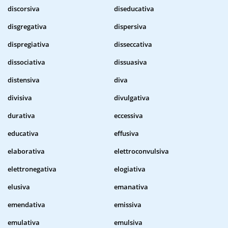
discorsiva
diseducativa
disgregativa
dispersiva
dispregiativa
disseccativa
dissociativa
dissuasiva
distensiva
diva
divisiva
divulgativa
durativa
eccessiva
educativa
effusiva
elaborativa
elettroconvulsiva
elettronegativa
elogiativa
elusiva
emanativa
emendativa
emissiva
emulativa
emulsiva