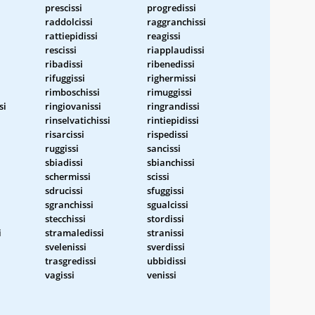
prescissi
progredissi
raddolcissi
raggranchissi
rattiepidissi
reagissi
rescissi
riapplaudissi
ribadissi
ribenedissi
rifuggissi
righermissi
rimboschissi
rimuggissi
si
ringiovanissi
ringrandissi
rinselvatichissi
rintiepidissi
risarcissi
rispedissi
ruggissi
sancissi
sbiadissi
sbianchissi
schermissi
scissi
sdrucissi
sfuggissi
sgranchissi
sgualcissi
stecchissi
stordissi
i
stramaledissi
stranissi
svelenissi
sverdissi
trasgredissi
ubbidissi
vagissi
venissi