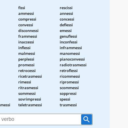
fissi
rescissi
ammessi
annessi
compressi
concessi
convessi
deflessi
disconnessi
emessi
frammessi
genuflessi
inaccessi
inconfessi
inflessi
inframmessi
malmessi
manomessi
perplessi
pianoconvessi
promessi
radiotrasmessi
retrocessi
retroflessi
ricetrasmessi
ricommessi
rimessi
ripromessi
ritrasmessi
scommessi
sommessi
soppressi
sovrimpressi
spessi
smessi
teletrasmessi
trasmessi