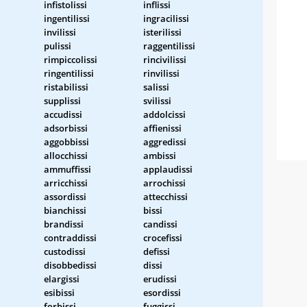
infistolissi
inflissi
ingentilissi
ingracilissi
invilissi
isterilissi
pulissi
raggentilissi
i
rimpiccolissi
rincivilissi
ringentilissi
rinvilissi
ristabilissi
salissi
supplissi
svilissi
accudissi
addolcissi
adsorbissi
affienissi
aggobbissi
aggredissi
allocchissi
ambissi
ammuffissi
applaudissi
arricchissi
arrochissi
assordissi
attecchissi
bianchissi
bissi
brandissi
candissi
contraddissi
crocefissi
custodissi
defissi
disobbedissi
dissi
elargissi
erudissi
esibissi
esordissi
forbissi
fuggissi