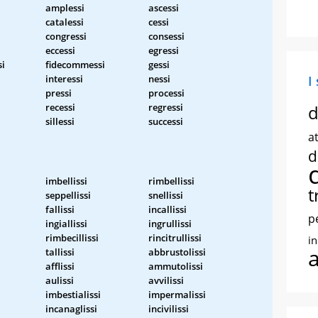
amplessi
ascessi
catalessi
cessi
congressi
consessi
eccessi
egressi
i
fidecommessi
gessi
interessi
nessi
I
pressi
processi
recessi
regressi
d
sillessi
successi
at
d
imbellissi
rimbellissi
t
seppellissi
snellissi
fallissi
incallissi
p
ingiallissi
ingrullissi
rimbecillissi
rincitrullissi
i
tallissi
abbrustolissi
afflissi
ammutolissi
aulissi
avvilissi
imbestialissi
impermalissi
incanaglissi
incivilissi