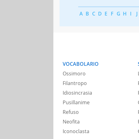
A
B
C
D
E
F
G
H
I
J
VOCABOLARIO
Ossimoro
Filantropo
Idiosincrasia
Pusillanime
Refuso
Neofita
Iconoclasta