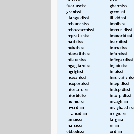
fuoriuscissi
ghermissi
granissi
gremissi
illanguidissi
illividissi
imbianchissi
imbibissi
imbozzacchissi
immucidissi
impratichissi
imputridissi
inacidissi
inaridissi
inciuchissi
incrudissi
infanatichissi
infarcissi
infiacchissi
infingardissi
ingagliardissi
ingobbissi
ingrigissi
inibissi
insecchissi
inselvatichis
insuperbissi
intepidissi
intestardissi
intiepidissi
intorbidissi
intorpidissi
inumidissi
invaghissi
inverdissi
invigliacchiss
irrancidissi
irrigidissi
lambissi
largissi
marcissi
missi
obbedissi
ordissi