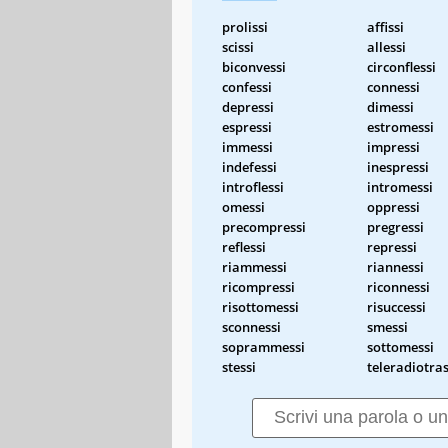
prolissi
affissi
scissi
allessi
biconvessi
circonflessi
confessi
connessi
depressi
dimessi
espressi
estromessi
immessi
impressi
indefessi
inespressi
introflessi
intromessi
omessi
oppressi
precompressi
pregressi
reflessi
repressi
riammessi
riannessi
ricompressi
riconnessi
risottomessi
risuccessi
sconnessi
smessi
soprammessi
sottomessi
stessi
teleradiotra