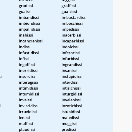
gradissi
graffissi
guaissi
gualcissi
imbandissi
imbastardissi
imbiondissi
imboschissi
impallidissi
impedissi
inabissi
inacerbissi
incancrenissi
incaparbissi
indissi
indolcissi
infastidissi
inferocissi
infissi
infurbissi
ingoffissi
ingrandissi
inorridissi
insanissi
si
insordissi
instupidissi
interagissi
interdissi
intimidissi
intisichissi
intumidissi
inturgidissi
inveissi
invelenissi
i
inviscidissi
inzotichissi
irruvidissi
istupidissi
lenissi
maledissi
muffissi
muggissi
plaudissi
predissi