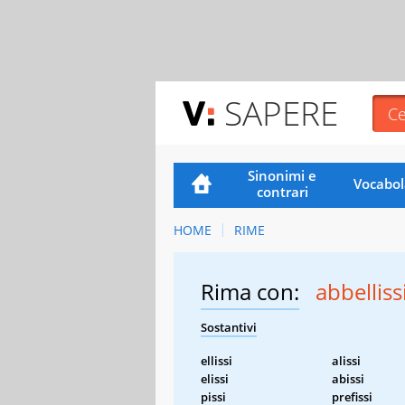
SAPERE
Sinonimi e
Vocabol
contrari
HOME
RIME
Rima con:
abbelliss
Sostantivi
ellissi
alissi
elissi
abissi
pissi
prefissi