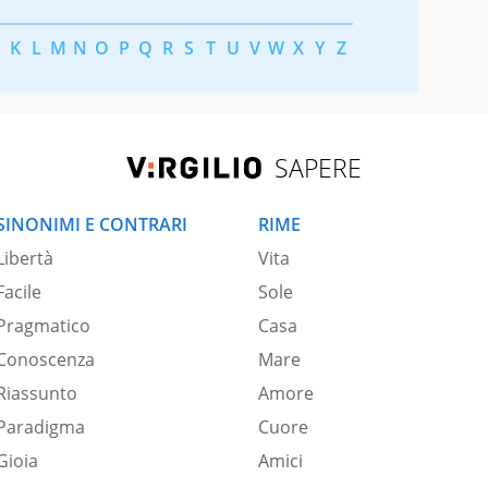
K
L
M
N
O
P
Q
R
S
T
U
V
W
X
Y
Z
SAPERE
SINONIMI E CONTRARI
RIME
Libertà
Vita
Facile
Sole
Pragmatico
Casa
Conoscenza
Mare
Riassunto
Amore
Paradigma
Cuore
Gioia
Amici