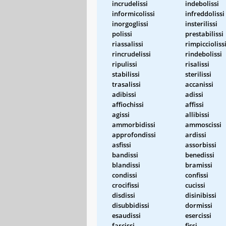
incrudelissi
indebolissi
informicolissi
infreddolissi
inorgoglissi
insterilissi
polissi
prestabilissi
riassalissi
rimpiccioliss
rincrudelissi
rindebolissi
ripulissi
risalissi
stabilissi
sterilissi
trasalissi
accanissi
adibissi
adissi
affiochissi
affissi
agissi
allibissi
ammorbidissi
ammoscissi
approfondissi
ardissi
asfissi
assorbissi
bandissi
benedissi
blandissi
bramissi
condissi
confissi
crocifissi
cucissi
disdissi
disinibissi
disubbidissi
dormissi
esaudissi
esercissi
farcissi
fissi