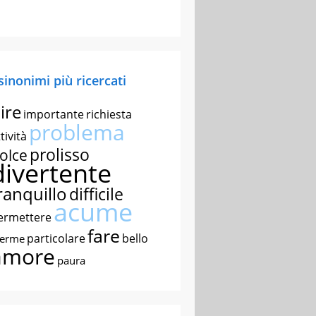
 sinonimi più ricercati
ire
importante
richiesta
problema
tività
prolisso
olce
divertente
ranquillo
difficile
acume
ermettere
fare
particolare
bello
nerme
amore
paura