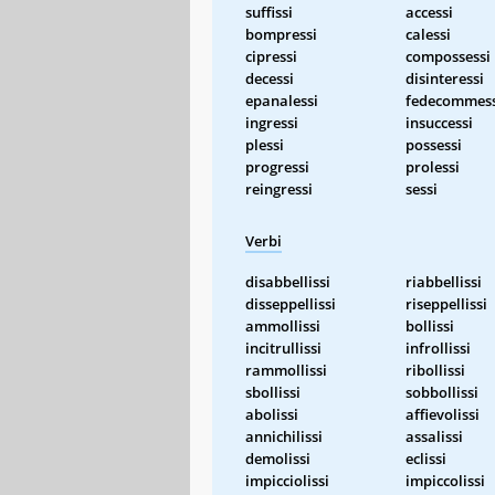
suffissi
accessi
bompressi
calessi
cipressi
compossessi
decessi
disinteressi
epanalessi
fedecommess
ingressi
insuccessi
plessi
possessi
progressi
prolessi
reingressi
sessi
Verbi
disabbellissi
riabbellissi
disseppellissi
riseppellissi
ammollissi
bollissi
incitrullissi
infrollissi
rammollissi
ribollissi
sbollissi
sobbollissi
abolissi
affievolissi
annichilissi
assalissi
demolissi
eclissi
impicciolissi
impiccolissi