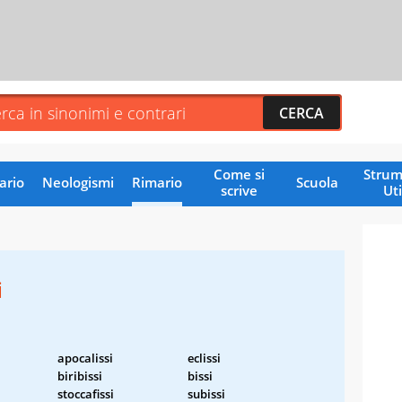
Come si
Strum
ario
Neologismi
Rimario
Scuola
scrive
Uti
i
apocalissi
eclissi
biribissi
bissi
stoccafissi
subissi