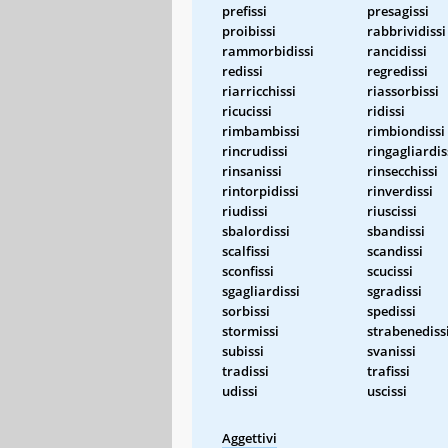
prefissi
presagissi
proibissi
rabbrividissi
rammorbidissi
rancidissi
redissi
regredissi
riarricchissi
riassorbissi
ricucissi
ridissi
rimbambissi
rimbiondissi
rincrudissi
ringagliardis
rinsanissi
rinsecchissi
rintorpidissi
rinverdissi
riudissi
riuscissi
sbalordissi
sbandissi
scalfissi
scandissi
sconfissi
scucissi
sgagliardissi
sgradissi
sorbissi
spedissi
stormissi
strabenediss
subissi
svanissi
tradissi
trafissi
udissi
uscissi
Aggettivi