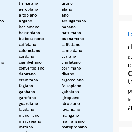
trimarano
urano
aeroplano
alano
altopiano
ano
no
argano
asciugamano
baciamano
banano
bassopiano
battimano
I
bulbocastano
buonamano
caffetano
caffettano
d
calomelano
campidano
cardano
carfano
at
no
ciambellano
ciarlatano
d
convertiplano
corrimano
deretano
divano
t
eremitano
ergastolano
fagiano
falsopiano
p
gabbano
gabbiano
garofano
giroplano
i
guardiano
idroplano
laudano
lavamano
mandriano
mangano
marcapiano
marranzano
metano
metilpropano