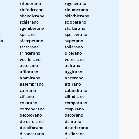
rifoderano
rigenerano
rinfoderano
rinumerano
sbandierano
sbicchierano
schierano
scioperano
sgomberano
shakerano
o
sperano
sperperano
no
stemperano
superano
tesserano
tollerano
trincerano
ulcerano
vociferano
vulnerano
accorano
adirano
affiorano
aggirano
ammirano
ancorano
assembrano
attirano
cabrano
calandrano
cifrano
cilindrano
colorano
comparano
corroborano
cospirano
decolorano
decorano
defosforano
delirano
desolforano
deteriorano
disancorano
disfiorano