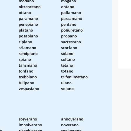
modano
mogano
oltreoceano
ontano
ottano
pallamano
paramano
passamano
penepiano
pentano
platano
poliuretano
posapiano
propano
ripiano
sacrestano
sciamano
scorfano
semipiano
solano
spiano
sultano
talismano
tetano
tonfano
totano
trebbiano
trifenilmetano
tulipano
ulano
vespasiano
volano
sceverano
annoverano
impolverano
noverano
o
rispolverano
spolverano