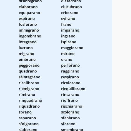
disintegrano
dissacrano
elaborano
elucubrano
equiparano
erborano
espirano
evirano
fosforano
frano
immigrano
imparano
ingombrano
ingrano
integrano
ispirano
lucrano
maggiorano
migrano
mirano
ombrano
orano
peggiorano
perforano
quadrano
raggirano
reintegrano
respirano
ricalibrano
ricolorano
riemigrano
riequilibrano
rimirano
rincarano
rinquadrano
rioffrano
riquadrano
rischiarano
sbrano
scolorano
separano
sfebbrano
sfolgorano
sforano
slabbrano
smembrano