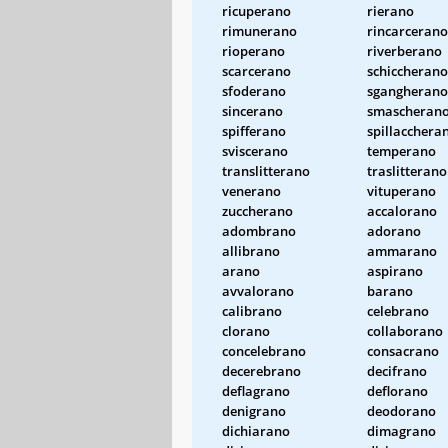
ricuperano
rierano
rimunerano
rincarcerano
rioperano
riverberano
scarcerano
schiccherano
sfoderano
sgangherano
sincerano
smascheran
spifferano
spillacchera
sviscerano
temperano
translitterano
traslitterano
venerano
vituperano
zuccherano
accalorano
adombrano
adorano
allibrano
ammarano
arano
aspirano
avvalorano
barano
calibrano
celebrano
clorano
collaborano
concelebrano
consacrano
decerebrano
decifrano
deflagrano
deflorano
denigrano
deodorano
dichiarano
dimagrano