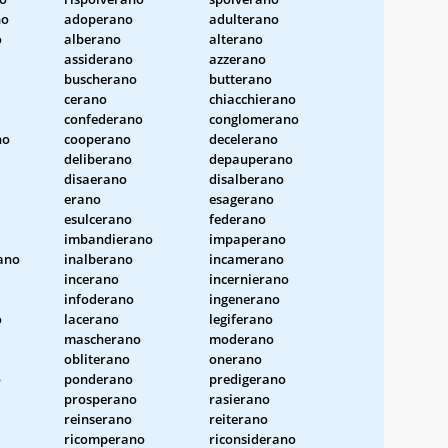
no
adoperano
adulterano
o
alberano
alterano
assiderano
azzerano
buscherano
butterano
cerano
chiacchierano
confederano
conglomerano
no
cooperano
decelerano
deliberano
depauperano
disaerano
disalberano
erano
esagerano
esulcerano
federano
imbandierano
impaperano
ano
inalberano
incamerano
incerano
incernierano
infoderano
ingenerano
o
lacerano
legiferano
mascherano
moderano
obliterano
onerano
o
ponderano
predigerano
prosperano
rasierano
reinserano
reiterano
ricomperano
riconsiderano