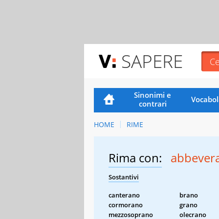
SAPERE
Sinonimi e
Vocabol
contrari
HOME
RIME
Rima con:
abbever
Sostantivi
canterano
brano
cormorano
grano
mezzosoprano
olecrano