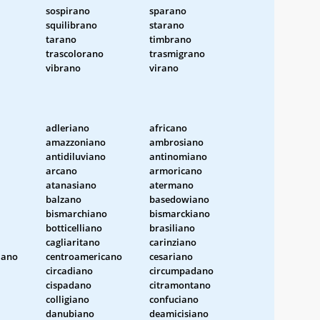
sospirano
sparano
squilibrano
starano
tarano
timbrano
trascolorano
trasmigrano
vibrano
virano
adleriano
africano
amazzoniano
ambrosiano
antidiluviano
antinomiano
arcano
armoricano
atanasiano
atermano
balzano
basedowiano
bismarchiano
bismarckiano
botticelliano
brasiliano
cagliaritano
carinziano
iano
centroamericano
cesariano
circadiano
circumpadano
cispadano
citramontano
colligiano
confuciano
danubiano
deamicisiano