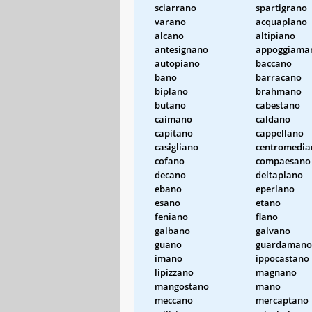
sciarrano
spartigrano
varano
acquaplano
alcano
altipiano
antesignano
appoggiama
autopiano
baccano
bano
barracano
biplano
brahmano
butano
cabestano
caimano
caldano
capitano
cappellano
casigliano
centromedia
cofano
compaesano
decano
deltaplano
ebano
eperlano
esano
etano
feniano
flano
galbano
galvano
guano
guardamano
imano
ippocastano
lipizzano
magnano
mangostano
mano
meccano
mercaptano