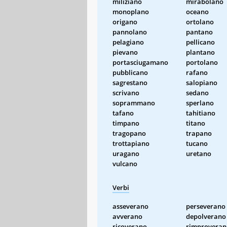
miliziano
mirabolano
monoplano
oceano
origano
ortolano
pannolano
pantano
pelagiano
pellicano
pievano
plantano
portasciugamano
portolano
pubblicano
rafano
sagrestano
salopiano
scrivano
sedano
soprammano
sperlano
tafano
tahitiano
timpano
titano
tragopano
trapano
trottapiano
tucano
uragano
uretano
vulcano
Verbi
asseverano
perseverano
avverano
depolverano
ricoverano
rimproveran