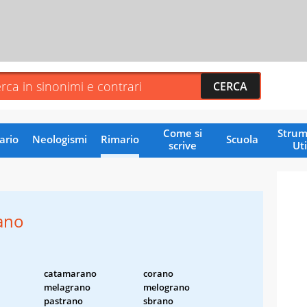
Come si
Strum
ario
Neologismi
Rimario
Scuola
scrive
Uti
ano
catamarano
corano
melagrano
melograno
pastrano
sbrano