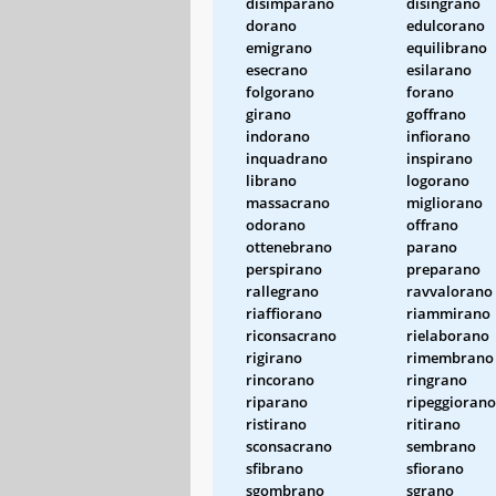
disimparano
disingrano
dorano
edulcorano
emigrano
equilibrano
esecrano
esilarano
folgorano
forano
girano
goffrano
indorano
infiorano
inquadrano
inspirano
librano
logorano
massacrano
migliorano
odorano
offrano
ottenebrano
parano
perspirano
preparano
rallegrano
ravvalorano
riaffiorano
riammirano
riconsacrano
rielaborano
rigirano
rimembrano
rincorano
ringrano
riparano
ripeggiorano
ristirano
ritirano
sconsacrano
sembrano
sfibrano
sfiorano
sgombrano
sgrano