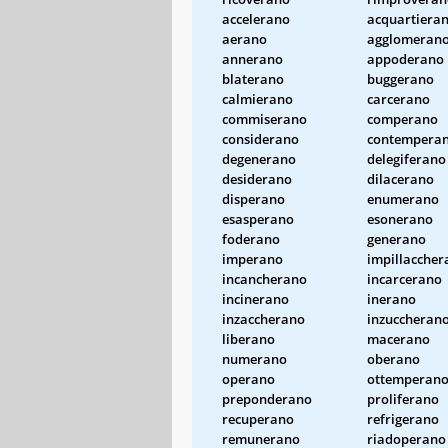
accelerano
acquartiera
aerano
agglomeran
annerano
appoderano
blaterano
buggerano
calmierano
carcerano
commiserano
comperano
considerano
contempera
degenerano
delegiferano
desiderano
dilacerano
disperano
enumerano
esasperano
esonerano
foderano
generano
imperano
impillaccher
incancherano
incarcerano
incinerano
inerano
inzaccherano
inzuccheran
liberano
macerano
numerano
oberano
operano
ottemperan
preponderano
proliferano
recuperano
refrigerano
remunerano
riadoperano