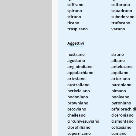
soffrano
solforano
spirano
squadrano
stirano
subodorano
tirano
traforano
traspirano
varano
Aggettivi
nostrano
strano
agostano
albano
angloindiano
antelucano
appalachiano
aquilano
artesiano
arturiano
australiano
baconiano
berkeleiano
bimano
bodoniano
booleano
browniano
byroniano
cecoviano
cefalorachid
chelleano
ciceroniano
circumvesuviano
cismontano
clorofilliano
colcosiano
copernicano
cumano