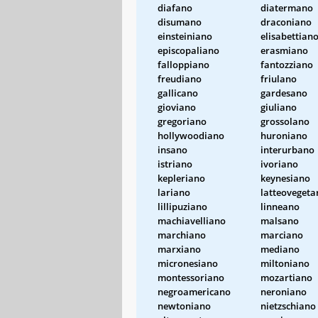
diafano
diatermano
disumano
draconiano
einsteiniano
elisabettian
episcopaliano
erasmiano
falloppiano
fantozziano
freudiano
friulano
gallicano
gardesano
gioviano
giuliano
gregoriano
grossolano
hollywoodiano
huroniano
insano
interurbano
istriano
ivoriano
kepleriano
keynesiano
lariano
latteovegeta
lillipuziano
linneano
machiavelliano
malsano
marchiano
marciano
marxiano
mediano
micronesiano
miltoniano
montessoriano
mozartiano
negroamericano
neroniano
newtoniano
nietzschiano