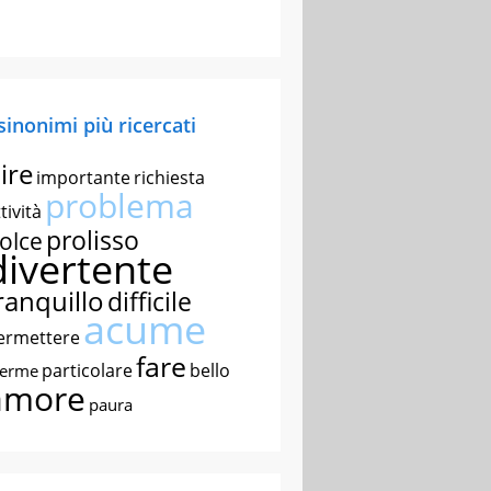
 sinonimi più ricercati
ire
importante
richiesta
problema
tività
prolisso
olce
divertente
ranquillo
difficile
acume
ermettere
fare
particolare
bello
nerme
amore
paura