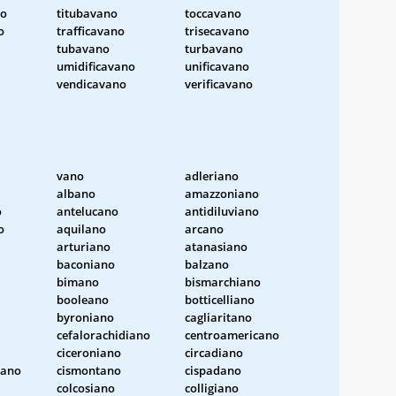
no
titubavano
toccavano
o
trafficavano
trisecavano
tubavano
turbavano
umidificavano
unificavano
vendicavano
verificavano
vano
adleriano
albano
amazzoniano
o
antelucano
antidiluviano
o
aquilano
arcano
arturiano
atanasiano
baconiano
balzano
bimano
bismarchiano
booleano
botticelliano
byroniano
cagliaritano
cefalorachidiano
centroamericano
ciceroniano
circadiano
iano
cismontano
cispadano
colcosiano
colligiano