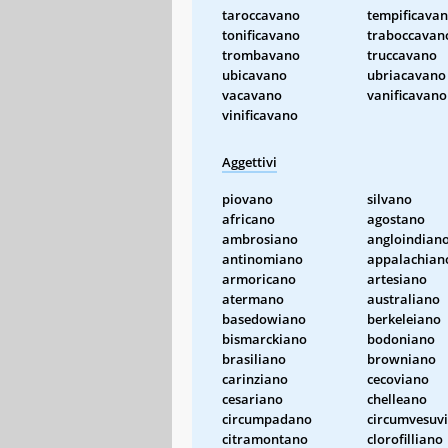
taroccavano
tempificava
tonificavano
traboccavan
trombavano
truccavano
ubicavano
ubriacavano
vacavano
vanificavano
vinificavano
Aggettivi
piovano
silvano
africano
agostano
ambrosiano
angloindian
antinomiano
appalachian
armoricano
artesiano
atermano
australiano
basedowiano
berkeleiano
bismarckiano
bodoniano
brasiliano
browniano
carinziano
cecoviano
cesariano
chelleano
circumpadano
circumvesuv
citramontano
clorofilliano