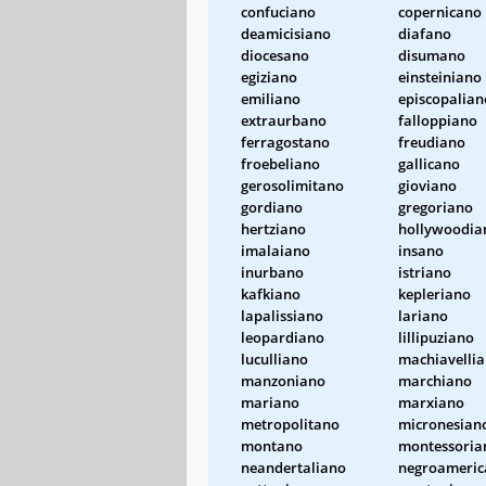
confuciano
copernicano
deamicisiano
diafano
diocesano
disumano
egiziano
einsteiniano
emiliano
episcopalian
extraurbano
falloppiano
ferragostano
freudiano
froebeliano
gallicano
gerosolimitano
gioviano
gordiano
gregoriano
hertziano
hollywoodia
imalaiano
insano
inurbano
istriano
kafkiano
kepleriano
lapalissiano
lariano
leopardiano
lillipuziano
luculliano
machiavelli
manzoniano
marchiano
mariano
marxiano
metropolitano
micronesian
montano
montessoria
neandertaliano
negroameric