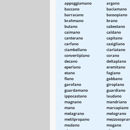
appoggiamano
argano
baccano
baciamano
barracano
bassopiano
brahmano
brano
butano
cabestano
caimano
caldano
canterano
capitano
carfano
casigliano
ciambellano
ciarlatano
convertiplano
corano
decano
deltaplano
eperlano
eremitano
etano
fagiano
flano
gabbano
garofano
giroplano
guardamano
guardiano
ippocastano
laudano
magnano
mandriano
mano
marcapiano
melagrano
melograno
metilpropano
mezzosopra
modano
mogano