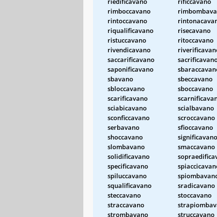
riedificavano
rificcavano
rimboccavano
rimbombava
rintoccavano
rintonacava
riqualificavano
risecavano
ristuccavano
ritoccavano
rivendicavano
riverificavan
saccarificavano
sacrificavan
saponificavano
sbaraccavan
sbavano
sbeccavano
sbloccavano
sboccavano
scarificavano
scarnificava
sciabicavano
scialbavano
sconficcavano
scroccavano
serbavano
sfioccavano
shoccavano
significavan
slombavano
smaccavano
solidificavano
sopraedifica
specificavano
spiaccicavan
spiluccavano
spiombavan
squalificavano
sradicavano
steccavano
stoccavano
straccavano
strapiomba
strombavano
struccavano