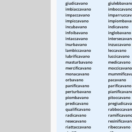
giudicavano
giulebbavan
imbiaccavano
imboccavan
impaccavano
imparruccav
impiccavano
impiombava
incubavano
indicavano
infoibavano
inglobavano
intaccavano
intersecava
inurbavano
inzuccavano
lambiccavano
leccavano
lubrificavano
luccicavano
masturbavano
medicavano
mercificavano
moccicavano
monacavano
mummificav
orbavano
pacavano
panificavano
parificavano
perturbavano
pianificavan
piombavano
pitoccavano
predicavano
pregiudicav
qualificavano
rabboccava
radicavano
ramificavan
resecavano
resinificava
riattaccavano
ribeccavano