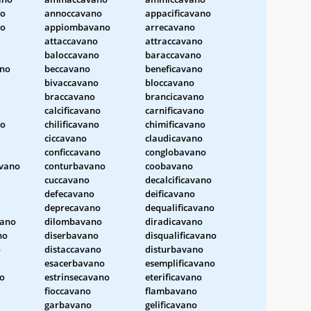
no
annoccavano
appacificavano
no
appiombavano
arrecavano
attaccavano
attraccavano
baloccavano
baraccavano
ano
beccavano
beneficavano
bivaccavano
bloccavano
braccavano
brancicavano
calcificavano
carnificavano
no
chilificavano
chimificavano
ciccavano
claudicavano
conficcavano
conglobavano
avano
conturbavano
coobavano
cuccavano
decalcificavano
defecavano
deificavano
deprecavano
dequalificavano
vano
dilombavano
diradicavano
no
diserbavano
disqualificavano
o
distaccavano
disturbavano
esacerbavano
esemplificavano
no
estrinsecavano
eterificavano
fioccavano
flambavano
garbavano
gelificavano