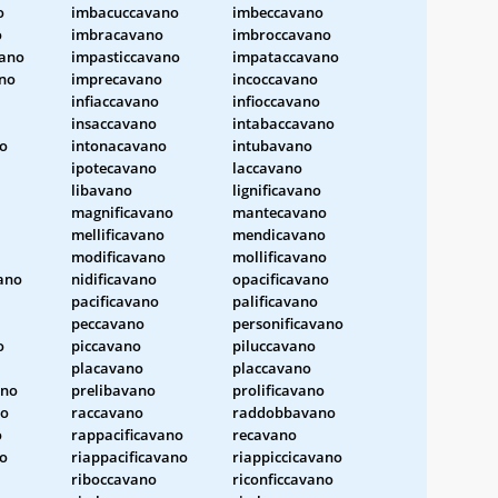
o
imbacuccavano
imbeccavano
o
imbracavano
imbroccavano
ano
impasticcavano
impataccavano
no
imprecavano
incoccavano
infiaccavano
infioccavano
insaccavano
intabaccavano
no
intonacavano
intubavano
ipotecavano
laccavano
libavano
lignificavano
magnificavano
mantecavano
mellificavano
mendicavano
modificavano
mollificavano
ano
nidificavano
opacificavano
pacificavano
palificavano
peccavano
personificavano
o
piccavano
piluccavano
placavano
placcavano
ano
prelibavano
prolificavano
no
raccavano
raddobbavano
o
rappacificavano
recavano
no
riappacificavano
riappiccicavano
riboccavano
riconficcavano