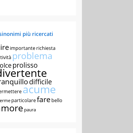
 sinonimi più ricercati
ire
importante
richiesta
problema
tività
prolisso
olce
divertente
ranquillo
difficile
acume
ermettere
fare
particolare
bello
nerme
amore
paura