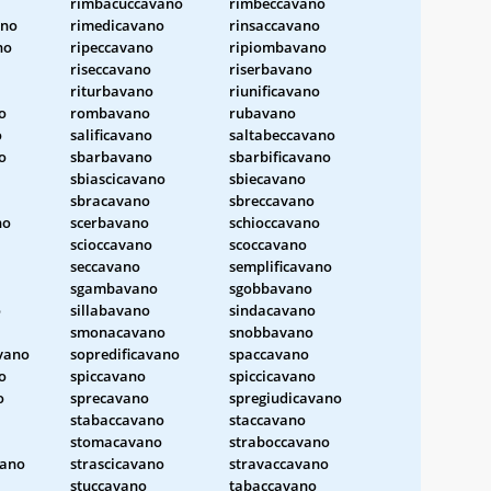
rimbacuccavano
rimbeccavano
no
rimedicavano
rinsaccavano
no
ripeccavano
ripiombavano
riseccavano
riserbavano
riturbavano
riunificavano
o
rombavano
rubavano
o
salificavano
saltabeccavano
o
sbarbavano
sbarbificavano
sbiascicavano
sbiecavano
sbracavano
sbreccavano
no
scerbavano
schioccavano
scioccavano
scoccavano
seccavano
semplificavano
sgambavano
sgobbavano
o
sillabavano
sindacavano
smonacavano
snobbavano
vano
sopredificavano
spaccavano
o
spiccavano
spiccicavano
o
sprecavano
spregiudicavano
stabaccavano
staccavano
stomacavano
straboccavano
vano
strascicavano
stravaccavano
stuccavano
tabaccavano