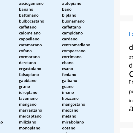
asciugamano
autopiano
banano
bano
battimano
biplano
bulbocastano
buonamano
caffetano
caffettano
calomelano
campidano
I
cappellano
cardano
catamarano
centromediano
d
cofano
compaesano
cormorano
corrimano
at
deretano
ebano
d
ergastolano
esano
falsopiano
feniano
t
gabbiano
galbano
grano
guano
p
idroplano
imano
lavamano
lipizzano
i
mangano
mangostano
marranzano
meccano
mercaptano
metano
no
miliziano
mirabolano
monoplano
oceano