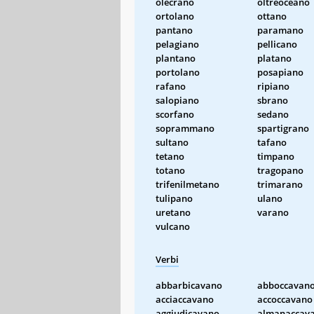
olecrano
oltreoceano
ortolano
ottano
pantano
paramano
pelagiano
pellicano
plantano
platano
portolano
posapiano
rafano
ripiano
salopiano
sbrano
scorfano
sedano
soprammano
spartigrano
sultano
tafano
tetano
timpano
totano
tragopano
trifenilmetano
trimarano
tulipano
ulano
uretano
varano
vulcano
Verbi
abbarbicavano
abboccavan
acciaccavano
accoccavano
aggiudicavano
almanaccav