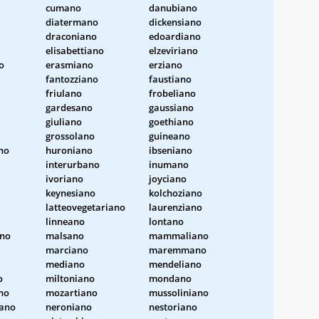
cumano
danubiano
diatermano
dickensiano
draconiano
edoardiano
elisabettiano
elzeviriano
o
erasmiano
erziano
fantozziano
faustiano
friulano
frobeliano
gardesano
gaussiano
giuliano
goethiano
grossolano
guineano
no
huroniano
ibseniano
interurbano
inumano
ivoriano
joyciano
keynesiano
kolchoziano
latteovegetariano
laurenziano
linneano
lontano
ano
malsano
mammaliano
marciano
maremmano
mediano
mendeliano
o
miltoniano
mondano
no
mozartiano
mussoliniano
ano
neroniano
nestoriano