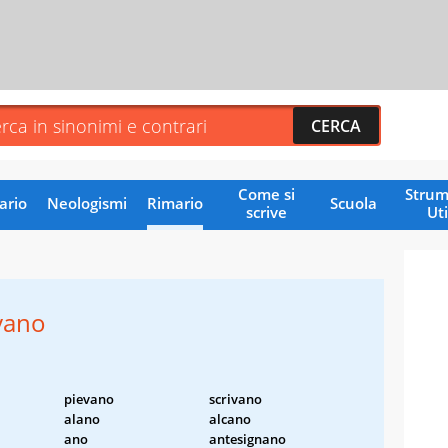
Come si
Strum
ario
Neologismi
Rimario
Scuola
scrive
Uti
vano
pievano
scrivano
alano
alcano
ano
antesignano