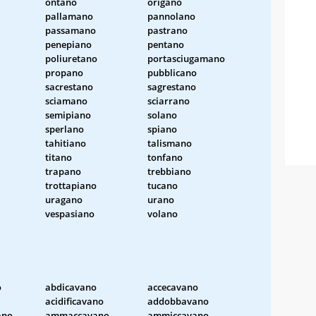
ontano
origano
pallamano
pannolano
passamano
pastrano
penepiano
pentano
poliuretano
portasciugamano
propano
pubblicano
sacrestano
sagrestano
sciamano
sciarrano
semipiano
solano
sperlano
spiano
tahitiano
talismano
titano
tonfano
trapano
trebbiano
trottapiano
tucano
uragano
urano
vespasiano
volano
o
abdicavano
accecavano
acidificavano
addobbavano
ano
ammaccavano
ammiccavano