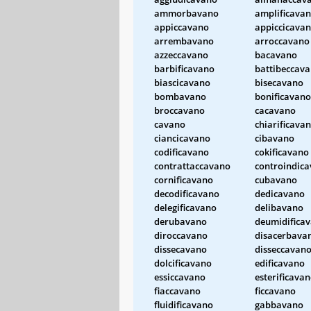
ammorbavano
amplificava
appiccavano
appiccicava
arrembavano
arroccavano
azzeccavano
bacavano
barbificavano
battibeccav
biascicavano
bisecavano
bombavano
bonificavano
broccavano
cacavano
cavano
chiarificava
ciancicavano
cibavano
codificavano
cokificavano
contrattaccavano
controindic
cornificavano
cubavano
decodificavano
dedicavano
delegificavano
delibavano
derubavano
deumidifica
diroccavano
disacerbava
dissecavano
disseccavan
dolcificavano
edificavano
essiccavano
esterificava
fiaccavano
ficcavano
fluidificavano
gabbavano