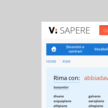
SAPERE
Sinonimi e
Vocabol
contrari
HOME
RIME
Rima con:
abbiada
Sostantivi
divano
galvano
acquaplano
aeroplano
altipiano
altopiano