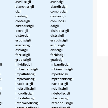
avviliscigli
avvincigli
bianchiscigli
blandiscigli
cigli
compiacigli
confaigli
contorcigli
contraigli
convincigli
custodiscigli
daigli
detraigli
disinibiscigli
distorcigli
distraigli
erudiscigli
esaudiscigli
eserciscigli
esibiscigli
estraigli
evincigli
farciscigli
forbiscigli
gradiscigli
guaiscigli
li
illividiscigli
imbandiscigli
imbestialiscigli
imbianchiscigli
i
impallidiscigli
impediscigli
li
impiccoliscigli
impratichiscigli
i
inacidiscigli
inaridiscigli
li
incitrulliscigli
inciviliscigli
i
incrudiscigli
indeboliscigli
infastidiscigli
inferociscigli
li
informicoliscigli
infreddoliscigli
ingagliardiscigli
ingentiliscigli