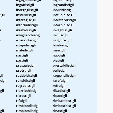
ingoffiscigli
ingrandiscigli
inorgogliscigli
inorridiscigli
igli
insteriliscigli
instupidiscigli
interagiscigli
intestardiscigli
intorbidiscigli
intorpidiscigli
i
inumidiscigli
invaghiscigli
invigliacchiscigli
inviliscigli
i
irrancidiscigli
irrigidiscigli
istupidiscigli
lambiscigli
maledicigli
mescigli
nascigli
nuocigli
pascigli
piacigli
presagiscigli
prestabiliscigli
protraigli
puliscigli
gli
raddolciscigli
raggentiliscigli
igli
rancidiscigli
rarefaigli
regrediscigli
retraigli
gli
riarricchiscigli
ribadiscigli
ricrescigli
ricuocigli
rifaigli
rimbambiscigli
rimbiondiscigli
rimboschiscigli
gli
rimpiccoliscigli
rinascigli