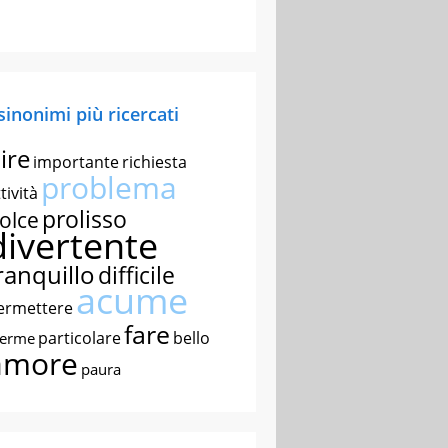
 sinonimi più ricercati
ire
importante
richiesta
problema
tività
prolisso
olce
divertente
ranquillo
difficile
acume
ermettere
fare
particolare
bello
nerme
amore
paura