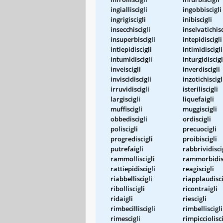
ingialliscigli
ingobbiscigli
ingrigiscigli
inibiscigli
insecchiscigli
inselvatichisc
insuperbiscigli
intepidiscigli
intiepidiscigli
intimidiscigli
intumidiscigli
inturgidiscigl
inveiscigli
inverdiscigli
inviscidiscigli
inzotichiscigl
irruvidiscigli
isteriliscigli
largiscigli
liquefaigli
muffiscigli
muggiscigli
obbediscigli
ordiscigli
poliscigli
precuocigli
progrediscigli
proibiscigli
putrefaigli
rabbrividisci
rammolliscigli
rammorbidisc
rattiepidiscigli
reagiscigli
riabbelliscigli
riapplaudisci
ribolliscigli
ricontraigli
ridaigli
riescigli
rimbecilliscigli
rimbelliscigli
rimescigli
rimpicciolisci