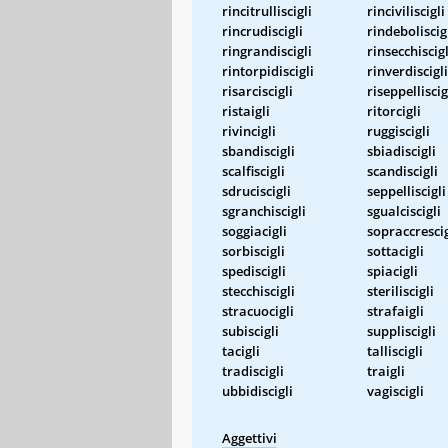
rincitrulliscigli
rinciviliscigli
rincrudiscigli
rindeboliscig
ringrandiscigli
rinsecchiscigl
rintorpidiscigli
rinverdiscigli
risarciscigli
riseppelliscig
ristaigli
ritorcigli
rivincigli
ruggiscigli
sbandiscigli
sbiadiscigli
scalfiscigli
scandiscigli
sdruciscigli
seppelliscigli
sgranchiscigli
sgualciscigli
soggiacigli
sopraccrescig
sorbiscigli
sottacigli
spediscigli
spiacigli
stecchiscigli
steriliscigli
stracuocigli
strafaigli
subiscigli
suppliscigli
tacigli
talliscigli
tradiscigli
traigli
ubbidiscigli
vagiscigli
Aggettivi