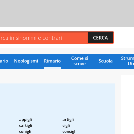
Come si
Strum
ario
Neologismi
Rimario
Scuola
scrive
Uti
appigli
artigli
cartigli
cigli
conigli
consigli