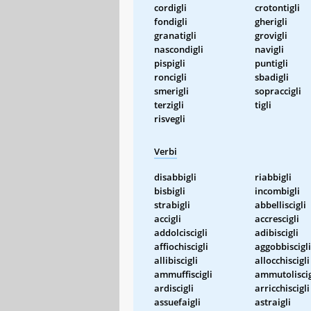
cordigli
crotontigli
fondigli
gherigli
granatigli
grovigli
nascondigli
navigli
pispigli
puntigli
roncigli
sbadigli
smerigli
sopraccigli
terzigli
tigli
risvegli
Verbi
disabbigli
riabbigli
bisbigli
incombigli
strabigli
abbelliscigli
accigli
accrescigli
addolciscigli
adibiscigli
affiochiscigli
aggobbiscigli
allibiscigli
allocchiscigli
ammuffiscigli
ammutoliscig
ardiscigli
arricchiscigli
assuefaigli
astraigli