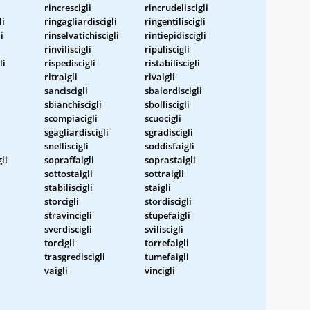
rincrescigli
rincrudeliscigli
li
ringagliardiscigli
ringentiliscigli
i
rinselvatichiscigli
rintiepidiscigli
rinviliscigli
ripuliscigli
li
rispediscigli
ristabiliscigli
ritraigli
rivaigli
sanciscigli
sbalordiscigli
sbianchiscigli
sbolliscigli
scompiacigli
scuocigli
sgagliardiscigli
sgradiscigli
snelliscigli
soddisfaigli
li
sopraffaigli
soprastaigli
sottostaigli
sottraigli
stabiliscigli
staigli
storcigli
stordiscigli
stravincigli
stupefaigli
sverdiscigli
sviliscigli
torcigli
torrefaigli
trasgrediscigli
tumefaigli
vaigli
vincigli