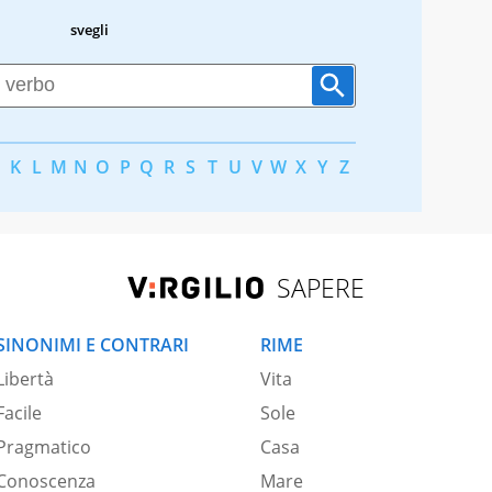
svegli
K
L
M
N
O
P
Q
R
S
T
U
V
W
X
Y
Z
SAPERE
SINONIMI E CONTRARI
RIME
Libertà
Vita
Facile
Sole
Pragmatico
Casa
Conoscenza
Mare