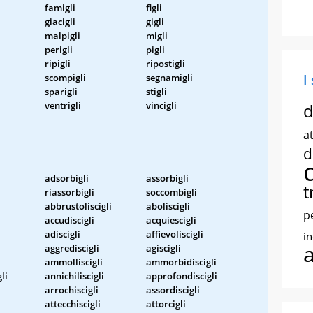
famigli
figli
giacigli
gigli
malpigli
migli
perigli
pigli
ripigli
ripostigli
scompigli
segnamigli
I
sparigli
stigli
ventrigli
vincigli
d
at
d
adsorbigli
assorbigli
t
riassorbigli
soccombigli
abbrustoliscigli
aboliscigli
p
accudiscigli
acquiescigli
adiscigli
affievoliscigli
i
aggrediscigli
agiscigli
ammolliscigli
ammorbidiscigli
li
annichiliscigli
approfondiscigli
arrochiscigli
assordiscigli
attecchiscigli
attorcigli