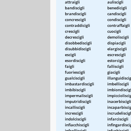
attraigli
auliscigli
bandiscigli
benedicigli
brandiscigli
candiscigli
concrescigli
condiscigli
contraddicigli
contraffaigli
crescigli
cuocigli
decrescigli
demoliscigli
disobbediscigli
dispiacigli
disubbidiscigli
elargiscigli
escigli
escrescigli
esordiscigli
estorcigli
faigli
falliscigli
fuoriescigli
giacigli
gualciscigli
illanguidiscig
imbastardiscigli
imbelliscigli
imbibiscigli
imbiondiscigl
impermaliscigli
impiccioliscig
imputridiscigli
inacerbiscigl
incalliscigli
incaparbiscig
increscigli
incrudeliscigl
indolciscigli
infarciscigli
infiacchiscigli
infingardiscig
infrolliscigli
infurbiscigli