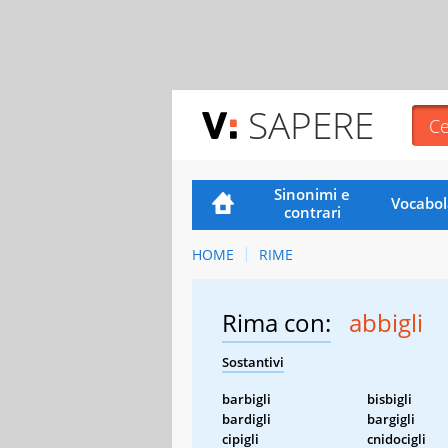
SAPERE
Sinonimi e
Vocabol
contrari
HOME
RIME
Rima con:
abbigli
Sostantivi
barbigli
bisbigli
bardigli
bargigli
cipigli
cnidocigli