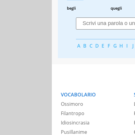
begli
quegli
A
B
C
D
E
F
G
H
I
J
VOCABOLARIO
Ossimoro
Filantropo
Idiosincrasia
Pusillanime